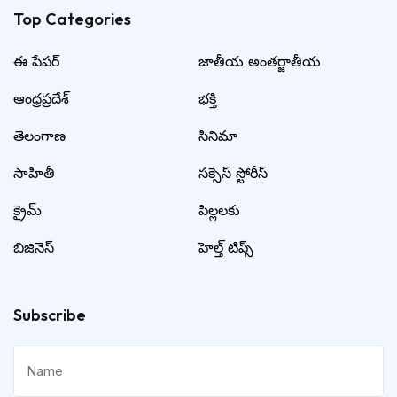
Top Categories​
ఈ పేపర్
జాతీయ అంతర్జాతీయ
ఆంధ్రప్రదేశ్
భక్తి
తెలంగాణ
సినిమా
సాహితీ
సక్సెస్ స్టోరీస్
క్రైమ్
పిల్లలకు
బిజినెస్
హెల్త్ టిప్స్
Subscribe