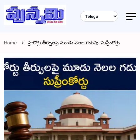
Home
హైకోర్టు తీర్పులపై మూడు నెలల గడువు: సుప్రీంకోర్టు