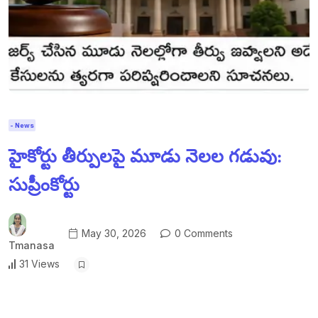
- News
హైకోర్టు తీర్పులపై మూడు నెలల గడువు:
సుప్రీంకోర్టు
May 30, 2026
0 Comments
Tmanasa
31 Views