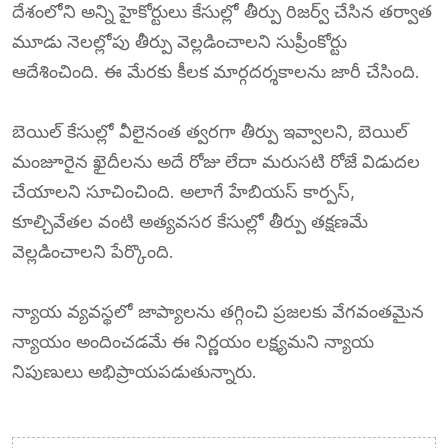
దేశంలోని అన్ని హైకోర్టులు కేసుల్లో తీర్పు రిజర్వ్ చేసిన తర్వాత
మూడు నెలల్లోపు తీర్పు వెల్లడించాలని సుప్రీంకోర్టు
ఆదేశించింది. ఈ మేరకు కీలక మార్గదర్శకాలను జారీ చేసింది.
బెయిల్ కేసుల్లో వీలైనంత త్వరగా తీర్పు ఇవ్వాలని, బెయిల్
మంజూరైన ఖైదీలను అదే రోజు లేదా మరుసటి రోజే విడుదల
చేయాలని సూచించింది. అలాగే హేబియస్ కార్పస్,
కూల్చివేతల వంటి అత్యవసర కేసుల్లో తీర్పు తక్షణమే
వెల్లడించాలని పేర్కొంది.
న్యాయ వ్యవస్థలో జాప్యాలను తగ్గించి ప్రజలకు వేగవంతమైన
న్యాయం అందించడమే ఈ నిర్ణయం లక్ష్యమని న్యాయ
నిపుణులు అభిప్రాయపడుతున్నారు.