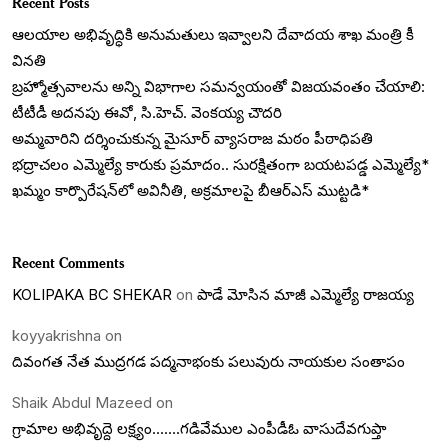
Recent Posts
ఆలయాల అభివృద్ధికి అనుమతులు ఇవ్వాలని దేవాదయ శాఖ మంత్రి కీ
వినతి
బ్రహ్మోత్సవాలను అన్ని విభాగాల సమన్వయంతో విజయవంతం చేయాలి:
టీటీడీ అదనపు ఈవో, సి.హెచ్. వెంకయ్య చౌదరి
అమ్మవారిని దర్శించుకున్న మైసూర్ వ్యాసరాజ మఠం పీఠాధిపతి
భద్రాచలం ఎమ్మెల్యే కారుకు ప్రమాదం.. సురక్షితంగా బయటపడ్డ ఎమ్మెల్యే*
ఖమ్మం కార్పొరేషన్‌లో అవినీతి, అక్రమాలపై బీఆర్ఎస్ ముట్టడి*
Recent Comments
KOLIPAKA BC SHEKAR
on
పాడే మోసిన మాజీ ఎమ్మెల్యే రాజయ్య
koyyakrishna
on
దివంగత నేత ముద్రగడ పద్మనాభంకు పలువురు నాయకుల సంతాపం
Shaik Abdul Mazeed
on
గ్రామాల అభివృద్దె లక్ష్యం…….గడివేముల ఎంపీడీఓ వాసుదేవగుప్తా