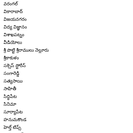
వరంగల్
వికారాబాద్
విజయనగరం
విద్య విజ్ఞానం
విశాఖపట్నం
వీడియోలు
శ్రీ పొట్టి శ్రీరాములు నెల్లూరు
శ్రీకాకుళం
సక్సెస్ స్టోరీస్
సంగారెడ్డి
సత్యసాయి
సాహితీ
సిద్ధిపేట
సినిమా
సూర్యాపేట
హనుమకొండ
హెల్త్ టిప్స్