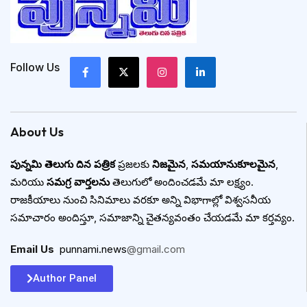
Follow Us
About Us
పున్నమి తెలుగు దిన పత్రిక
ప్రజలకు
నిజమైన
,
సమయానుకూలమైన
,
మరియు
సమగ్ర వార్తలను
తెలుగులో అందించడమే మా లక్ష్యం.
రాజకీయాలు నుంచి సినిమాలు వరకూ అన్ని విభాగాల్లో విశ్వసనీయ
సమాచారం అందిస్తూ, సమాజాన్ని చైతన్యవంతం చేయడమే మా కర్తవ్యం.
Email Us
:
punnami.news
@gmail.com
Author Panel