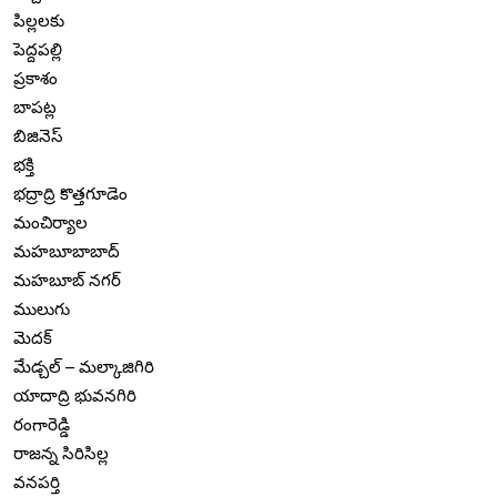
పిల్లలకు
పెద్దపల్లి
ప్రకాశం
బాపట్ల
బిజినెస్
భక్తి
భద్రాద్రి కొత్తగూడెం
మంచిర్యాల
మహబూబాబాద్
మహబూబ్ నగర్
ములుగు
మెదక్
మేడ్చల్ – మల్కాజిగిరి
యాదాద్రి భువనగిరి
రంగారెడ్డి
రాజన్న సిరిసిల్ల
వనపర్తి