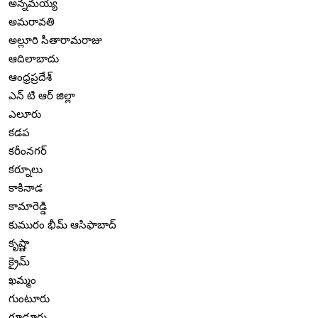
అన్నమయ్య
అమరావతి
అల్లూరి సీతారామరాజు
ఆదిలాబాదు
ఆంధ్రప్రదేశ్
ఎన్ టి ఆర్ జిల్లా
ఎలూరు
కడప
కరీంనగర్
కర్నూలు
కాకినాడ
కామారెడ్డి
కుమురం భీమ్ ఆసిఫాబాద్
కృష్ణా
క్రైమ్
ఖమ్మం
గుంటూరు
గూడూరు