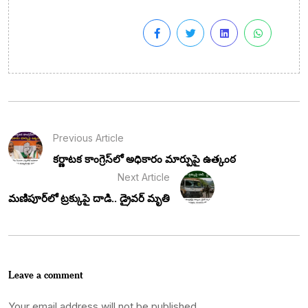
Previous Article
కర్ణాటక కాంగ్రెస్‌లో అధికారం మార్పుపై ఉత్కంఠ
Next Article
మణిపూర్‌లో ట్రక్కుపై దాడి.. డ్రైవర్ మృతి
Leave a comment
Your email address will not be published.