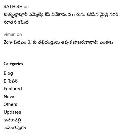
SATHISH
on
కుత్బుల్లాపూర్ ఎమ్మెల్యే కేపీ వివేకానంద గారును కలిసిన మైత్రి నగర్
నూతన కమిటీ
viman
on
మెగా పీటీఎం 3.1కు తల్లిదండ్రులు తప్పక హాజరుకావాలి: ఎంఈఓ
Categories
Blog
E-పేపర్
Featured
News
Others
Updates
అనకాపల్లి
అనంతపురం