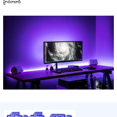
హైదరాబాద్