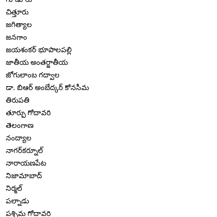
చిత్తూరు
జగిత్యాల
జనగాం
జయశంకర్ భూపాలపల్లి
జాతీయ అంతర్జాతీయ
జోగులాంబ గద్వాల
డా. బిఆర్ అంబేద్కర్ కోనసీమ
తిరుపతి
తూర్పు గోదావరి
తెలంగాణ
నంద్యాల
నాగర్‌కర్నూల్
నారాయణపేట
నిజామాబాద్
నిర్మల్
పల్నాడు
పశ్చిమ గోదావరి