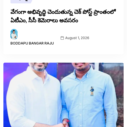
వేగంగా అభివృద్ధి చెందుతున్న చెక్ పోస్ట్ ప్రాంతంలో
ఏటీఎం, సీసీ కెమెరాలు అవసరం
August 1, 2026
BODDAPU BANGAR RAJU