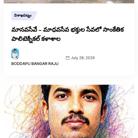
విశాఖపట్నం
మానవసేవే – మాధవసేవ భక్తుల సేవలో సాంకేతిక
పాలిటెక్నికల్ కళాశాల
July 28, 2026
BODDAPU BANGAR RAJU