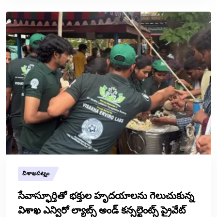
విశాఖపట్నం
సేవాస్ఫూర్తితో భక్తుల హృదయాలను గెలుచుకున్న
విశాఖ ఎన్విరో ల్యాబ్స్ అండ్ కన్సల్టెంట్స్ ప్రైవేట్