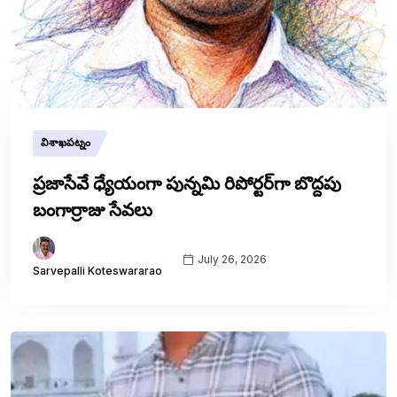
విశాఖపట్నం
ప్రజాసేవే ధ్యేయంగా పున్నమి రిపోర్టర్‌గా బొద్దపు
బంగార్రాజు సేవలు
July 26, 2026
Sarvepalli Koteswararao