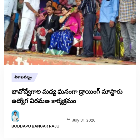
విశాఖపట్నం
భావోద్వేగాల మధ్య ఘనంగా డ్రాయింగ్ మాస్టారు
ఉద్యోగ విరమణ కార్యక్రమం
July 31, 2026
BODDAPU BANGAR RAJU