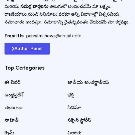
మరియు
సమగ్ర వార్తలను
తెలుగులో అందించడమే మా లక్ష్యం.
రాజకీయాలు నుంచి సినిమాలు వరకూ అన్ని విభాగాల్లో విశ్వసనీయ
సమాచారం అందిస్తూ, సమాజాన్ని చైతన్యవంతం చేయడమే మా కర్తవ్యం.
Email Us
:
punnami.news
@gmail.com
Author Panel
Top Categories​
ఈ పేపర్
జాతీయ అంతర్జాతీయ
ఆంధ్రప్రదేశ్
భక్తి
తెలంగాణ
సినిమా
సాహితీ
సక్సెస్ స్టోరీస్
క్రైమ్
పిల్లలకు