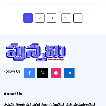
…
1
2
3
118
Follow Us
About Us
పున్నమి తెలుగు దిన పత్రిక
ప్రజలకు
నిజమైన
,
సమయానుకూలమైన
,