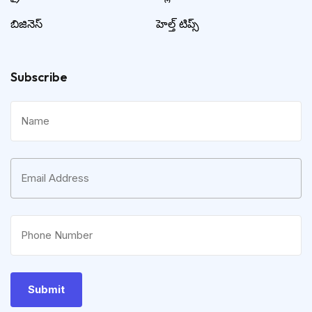
బిజినెస్
హెల్త్ టిప్స్
Subscribe