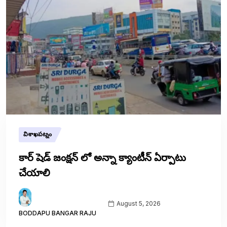
విశాఖపట్నం
కార్ షెడ్ జంక్షన్ లో అన్నా క్యాంటీన్ ఏర్పాటు
చేయాలి
August 5, 2026
BODDAPU BANGAR RAJU