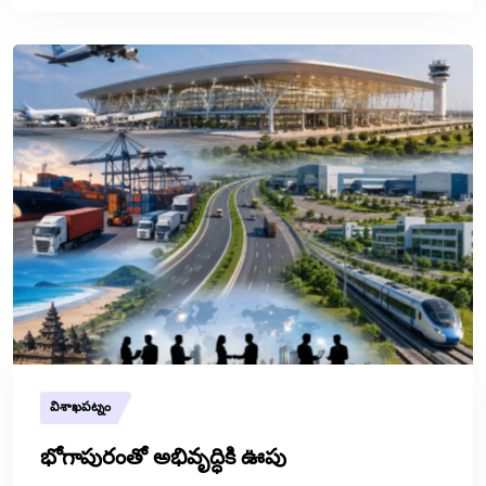
విశాఖపట్నం
భోగాపురంతో అభివృద్ధికి ఊపు