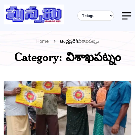
Home
ఆంధ్రప్రదేశ్
విశాఖపట్నం
Category:
విశాఖపట్నం