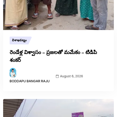
విశాఖపట్నం
రెండేళ్ల విశ్వాసం – ప్రజలతో మమేకం – టిడిపి
శంకర్
August 6, 2026
BODDAPU BANGAR RAJU