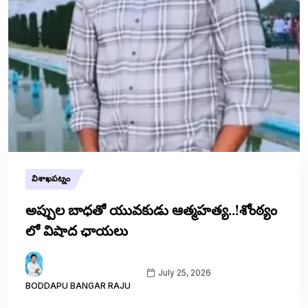
విశాఖపట్నం
అప్పుల బాధతో యువకుడు ఆత్మహత్య..!శోంఠ్యం
లో విషాద ఛాయలు
July 25, 2026
BODDAPU BANGAR RAJU