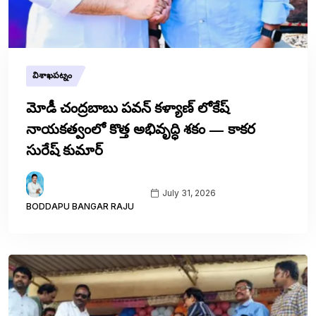
విశాఖపట్నం
మోడీ చంద్రబాబు పవన్ కళ్యాణ్ లోకేష్
నాయకత్వంలో కొత్త అభివృద్ధి శకం — కాకర
సురేష్ కుమార్
July 31, 2026
BODDAPU BANGAR RAJU