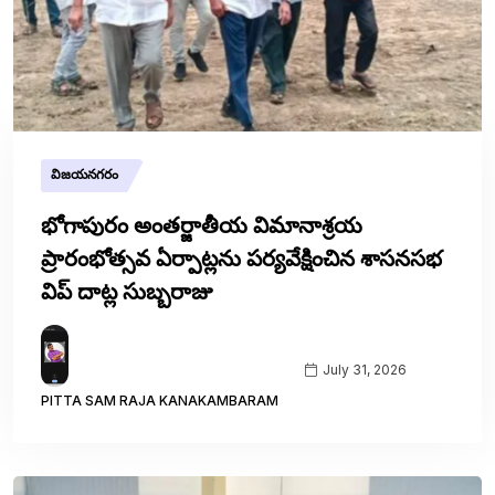
విజయనగరం
భోగాపురం అంతర్జాతీయ విమానాశ్రయ
ప్రారంభోత్సవ ఏర్పాట్లను పర్యవేక్షించిన శాసనసభ
విప్ దాట్ల సుబ్బరాజు
July 31, 2026
PITTA SAM RAJA KANAKAMBARAM