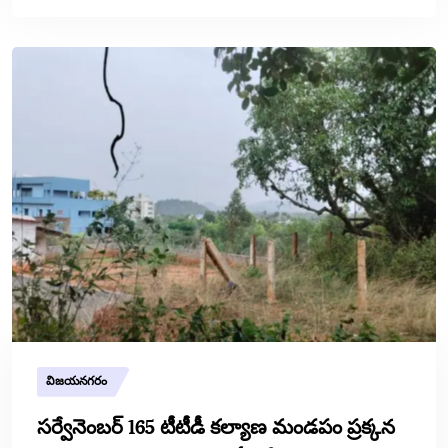
విజయనగరం
సర్వేనెంబర్ 165 టీటీడీ కల్యాణ మండపం ప్రక్కన