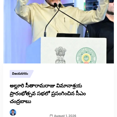
విజయనగరం
అల్లూరి సీతారామరాజు విమానాశ్రయ
ప్రారంభోత్సవ సభలో ప్రసంగించిన సీఎం
చంద్రబాబు
August 1, 2026