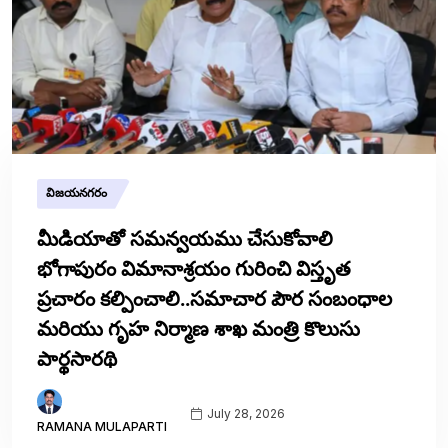
విజయనగరం
మీడియాతో సమన్వయము చేసుకోవాలి
భోగాపురం విమానాశ్రయం గురించి విస్తృత
ప్రచారం కల్పించాలి..సమాచార పౌర సంబంధాల
మరియు గృహ నిర్మాణ శాఖ మంత్రి కొలుసు
పార్థసారథి
July 28, 2026
RAMANA MULAPARTI