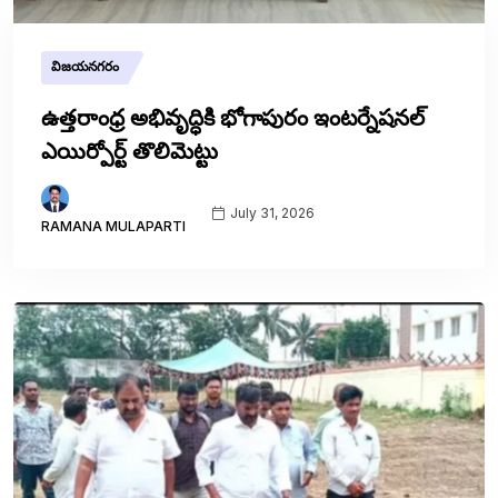
విజయనగరం
ఉత్తరాంధ్ర అభివృద్ధికి భోగాపురం ఇంటర్నేషనల్
ఎయిర్పోర్ట్ తొలిమెట్టు
July 31, 2026
RAMANA MULAPARTI