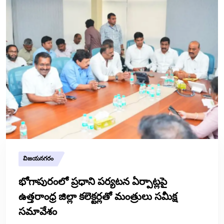
విజయనగరం
భోగాపురంలో ప్రధాని పర్యటన ఏర్పాట్లపై
ఉత్తరాంధ్ర జిల్లా కలెక్టర్లతో మంత్రులు సమీక్ష
సమావేశం