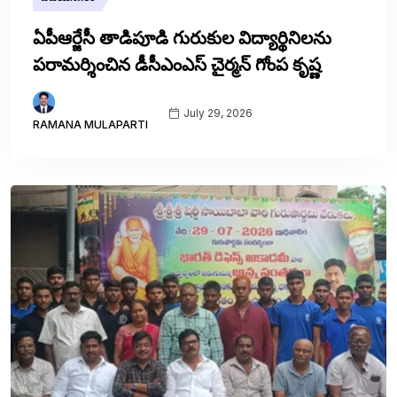
ఏపీఆర్జేసీ తాడిపూడి గురుకుల విద్యార్థినిలను
పరామర్శించిన డీసీఎంఎస్ చైర్మన్ గోంప కృష్ణ
July 29, 2026
RAMANA MULAPARTI