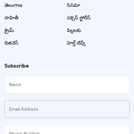
తెలంగాణ
సినిమా
సాహితీ
సక్సెస్ స్టోరీస్
క్రైమ్
పిల్లలకు
బిజినెస్
హెల్త్ టిప్స్
Subscribe