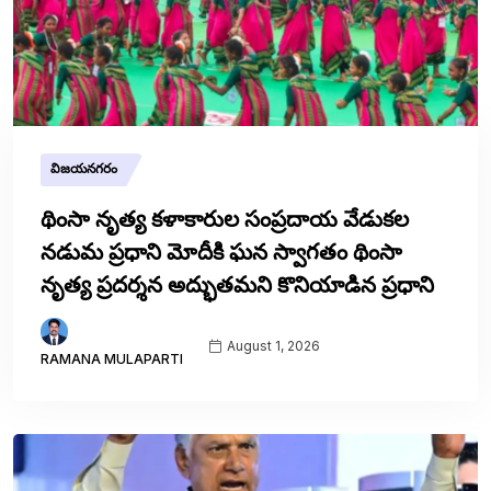
విజయనగరం
థింసా నృత్య కళాకారుల సంప్రదాయ వేడుకల
నడుమ ప్రధాని మోదీకి ఘన స్వాగతం థింసా
నృత్య ప్రదర్శన అద్భుతమని కొనియాడిన ప్రధాని
August 1, 2026
RAMANA MULAPARTI