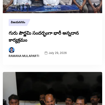
విజయనగరం
గురు పౌర్ణమి సందర్భంగా భారీ అన్నదాన
కార్యక్రమం
July 29, 2026
RAMANA MULAPARTI