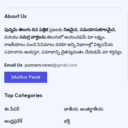
About Us
పున్నమి తెలుగు దిన పత్రిక
ప్రజలకు
నిజమైన
,
సమయానుకూలమైన
,
మరియు
సమగ్ర వార్తలను
తెలుగులో అందించడమే మా లక్ష్యం.
రాజకీయాలు నుంచి సినిమాలు వరకూ అన్ని విభాగాల్లో విశ్వసనీయ
సమాచారం అందిస్తూ, సమాజాన్ని చైతన్యవంతం చేయడమే మా కర్తవ్యం.
Email Us
:
punnami.news
@gmail.com
Author Panel
Top Categories​
ఈ పేపర్
జాతీయ అంతర్జాతీయ
ఆంధ్రప్రదేశ్
భక్తి