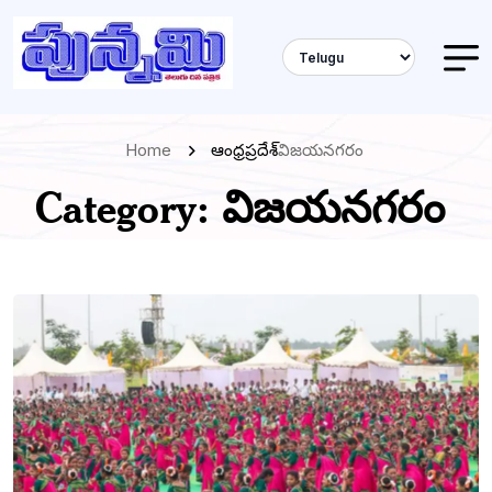
Home
ఆంధ్రప్రదేశ్
విజయనగరం
Category:
విజయనగరం