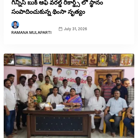
గిన్నిస్ బుక్ ఆఫ్ వరల్డ్ రికార్డ్స్ లో స్థానం
సంపాదించుకున్న థిoసా నృత్యం
July 31, 2026
RAMANA MULAPARTI