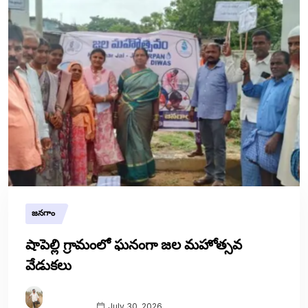
జనగాం
షాపెల్లి గ్రామంలో ఘనంగా జల మహోత్సవ
వేడుకలు
July 30, 2026