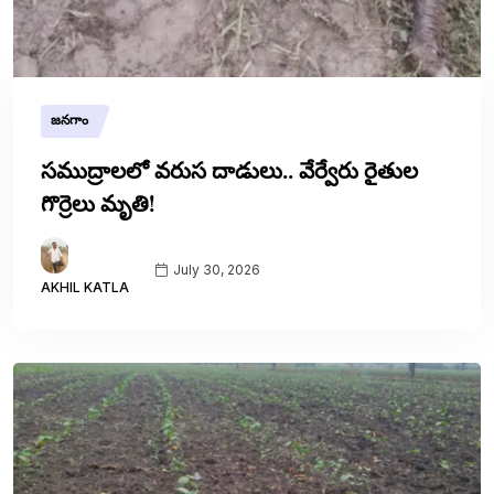
జనగాం
సముద్రాలలో వరుస దాడులు.. వేర్వేరు రైతుల
గొర్రెలు మృతి!
July 30, 2026
AKHIL KATLA