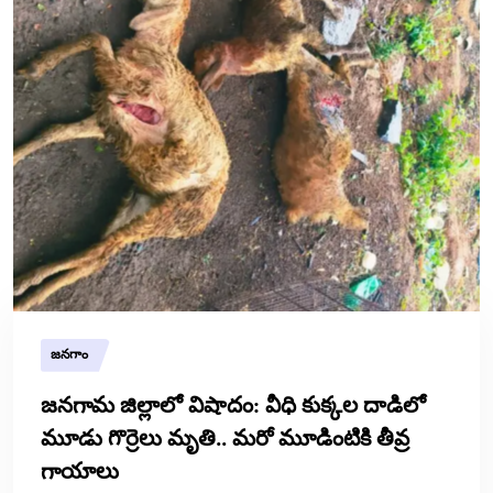
జనగాం
జనగామ జిల్లాలో విషాదం: వీధి కుక్కల దాడిలో
మూడు గొర్రెలు మృతి.. మరో మూడింటికి తీవ్ర
గాయాలు