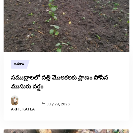
జనగాం
సముద్రాలలో పత్తి మొలకలకు ప్రాణం పోసిన
ముసురు వర్షం
July 29, 2026
AKHIL KATLA