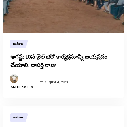
జనగాం
ఆగస్టు 10న జైల్ భరో కార్యక్రమాన్ని జయప్రదం
చేయాలి: రాపర్తి రాజు
August 4, 2026
AKHIL KATLA
జనగాం