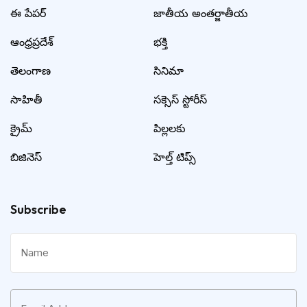
ఈ పేపర్
జాతీయ అంతర్జాతీయ
ఆంధ్రప్రదేశ్
భక్తి
తెలంగాణ
సినిమా
సాహితీ
సక్సెస్ స్టోరీస్
క్రైమ్
పిల్లలకు
బిజినెస్
హెల్త్ టిప్స్
Subscribe