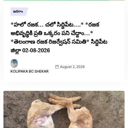
జనగాం
*హలో రజక… చలో సిద్దిపేట….* *రజక
అభివృద్ధికి ప్రతి ఒక్కరం పని చేద్దాం…*
*తెలంగాణ రజక రిజర్వేషన్ సమితి* సిద్దిపేట
జిల్లా 02-08-2026
August 2, 2026
KOLIPAKA BC SHEKAR