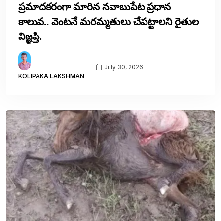
ప్రమాదకరంగా మారిన నవాబుపేట ప్రధాన
కాలువ.. వెంటనే మరమ్మతులు చేపట్టాలని రైతుల
విజ్ఞప్తి.
July 30, 2026
KOLIPAKA LAKSHMAN