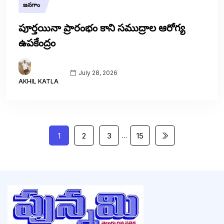
జనగాం
పూర్తయినా ప్రారంభం కాని సముద్రాల ఆరోగ్య
ఉపకేంద్రం
July 28, 2026
AKHIL KATLA
…
1
2
3
15