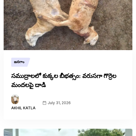
జనగాం
సముద్రాలలో కుక్కల బీభత్సం: వరుసగా గొర్రెల
మందలపై దాడి
July 31, 2026
AKHIL KATLA