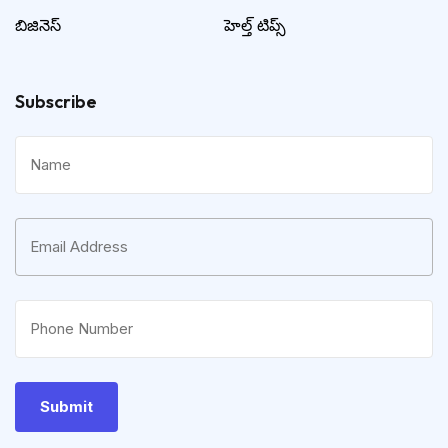
బిజినెస్
హెల్త్ టిప్స్
Subscribe