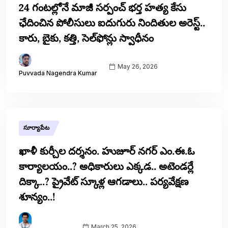
24 గంటల్లోనే మాజీ సర్పంచ్ భర్త హత్య కేసు
ఛేదించిన పోలీసులు ఐదుగురు నిందితుల అరెస్ట్..
కారు, బైకు, కత్తి, సెల్‌ఫోన్లు స్వాధీనం
May 26, 2026
Puvvada Nagendra Kumar
సూర్యాపేట
ఖాళీ కుర్చీల దర్శనం. హుజూర్ నగర్ ఎం.ఈ.ఓ
కార్యాలయం..? అధికారులు ఎక్కడ.. అటెండర్లే
దిక్కా..? ప్రైవేట్ స్కూళ్ల ఆగడాలు.. పర్యవేక్షణ
శూన్యం..!
March 25, 2026