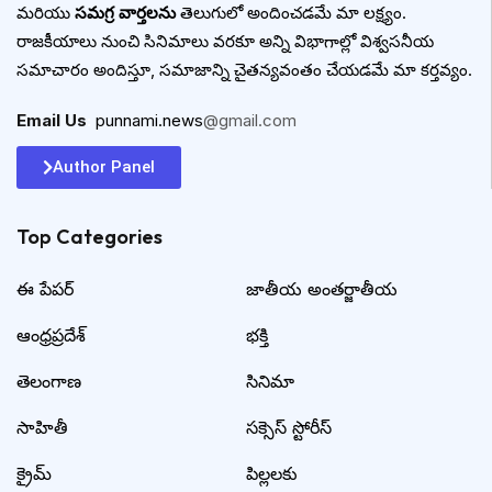
మరియు
సమగ్ర వార్తలను
తెలుగులో అందించడమే మా లక్ష్యం.
రాజకీయాలు నుంచి సినిమాలు వరకూ అన్ని విభాగాల్లో విశ్వసనీయ
సమాచారం అందిస్తూ, సమాజాన్ని చైతన్యవంతం చేయడమే మా కర్తవ్యం.
Email Us
:
punnami.news
@gmail.com
Author Panel
Top Categories​
ఈ పేపర్
జాతీయ అంతర్జాతీయ
ఆంధ్రప్రదేశ్
భక్తి
తెలంగాణ
సినిమా
సాహితీ
సక్సెస్ స్టోరీస్
క్రైమ్
పిల్లలకు