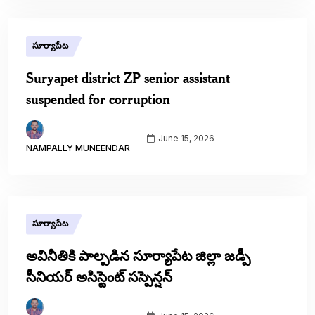
సూర్యాపేట
Suryapet district ZP senior assistant
suspended for corruption
June 15, 2026
NAMPALLY MUNEENDAR
సూర్యాపేట
అవినీతికి పాల్పడిన సూర్యాపేట జిల్లా జడ్పీ
సీనియర్ అసిస్టెంట్ సస్పెన్షన్