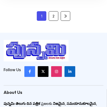
1
2
Follow Us
About Us
పున్నమి తెలుగు దిన పత్రిక
ప్రజలకు
నిజమైన
,
సమయానుకూలమైన
,