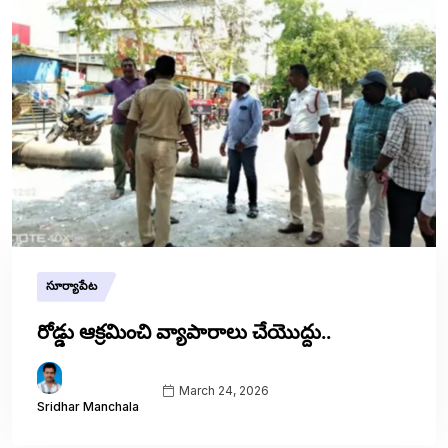
సూర్యాపేట
రోడ్డు ఆక్రమించి వ్యాపారాలు చేయొద్దు..
March 24, 2026
Sridhar Manchala