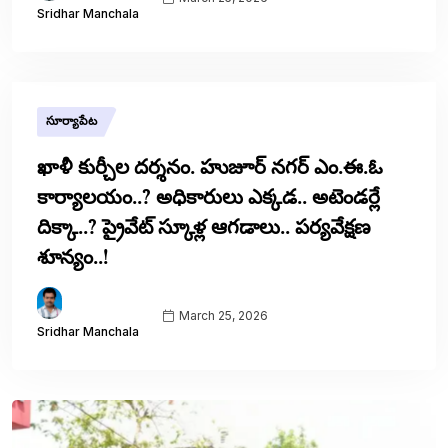
Sridhar Manchala
సూర్యాపేట
ఖాళీ కుర్చీల దర్శనం. హుజూర్ నగర్ ఎం.ఈ.ఓ
కార్యాలయం..? అధికారులు ఎక్కడ.. అటెండర్లే
దిక్కా..? ప్రైవేట్ స్కూళ్ల ఆగడాలు.. పర్యవేక్షణ
శూన్యం..!
March 25, 2026
Sridhar Manchala