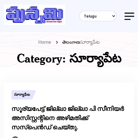
Home
తెలంగాణ
సూర్యాపేట
Category:
సూర్యాపేట
సూర్యాపేట
സൂര്യപേട്ട് ജില്ലാ ജില്ലാ പി സീനിയർ
അസിസ്റ്റന്റിനെ അഴിമതിക്ക്
സസ്‌പെൻഡ് ചെയ്തു.