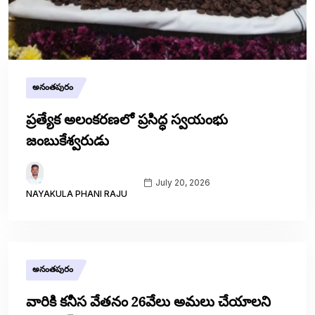
అనంతపురం
ప్రత్యేక అలంకరణలో ప్రసిద్ధ స్వయంభు
జంబుకేశ్వరుడు
July 20, 2026
NAYAKULA PHANI RAJU
అనంతపురం
వారికి కనీస వేతనం 26వేలు అమలు చేయాలని