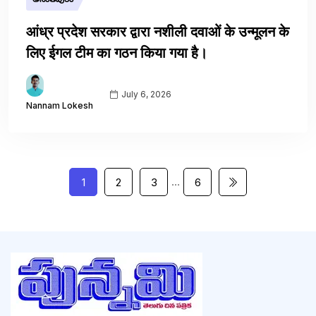
आंध्र प्रदेश सरकार द्वारा नशीली दवाओं के उन्मूलन के
लिए ईगल टीम का गठन किया गया है।
July 6, 2026
Nannam Lokesh
…
1
2
3
6