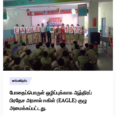
అనంతపురం
போதைப்பொருள் ஒழிப்புக்காக ஆந்திரப்
பிரதேச அரசால் ஈகிள் (EAGLE) குழு
அமைக்கப்பட்டது.