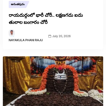
అనంతపురం
రాయదుర్గంలో భారీ చోరీ.. లక్షణగదు ఐదు
తులాల బంగారం చోరీ
July 20, 2026
NAYAKULA PHANI RAJU