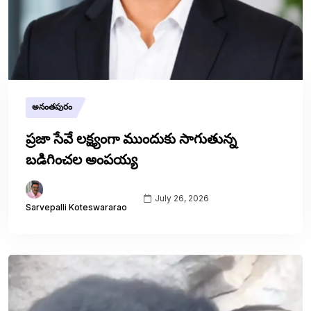
అనంతపురం
ప్రజా సేవే లక్ష్యంగా ముందుకు సాగుతున్న
బడిగించల అంపయ్య
July 26, 2026
Sarvepalli Koteswararao