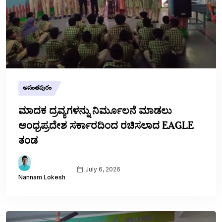
అనంతపురం
ಮಾದಕ ದ್ರವ್ಯಗಳನ್ನು ನಿರ್ಮೂಲನೆ ಮಾಡಲು
ಆಂಧ್ರಪ್ರದೇಶ ಸರ್ಕಾರದಿಂದ ರಚಿಸಲಾದ EAGLE
ತಂಡ
July 6, 2026
Nannam Lokesh