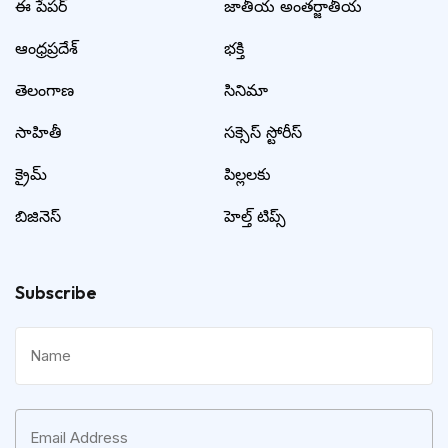
ఈ పేపర్
జాతీయ అంతర్జాతీయ
ఆంధ్రప్రదేశ్
భక్తి
తెలంగాణ
సినిమా
సాహితీ
సక్సెస్ స్టోరీస్
క్రైమ్
పిల్లలకు
బిజినెస్
హెల్త్ టిప్స్
Subscribe