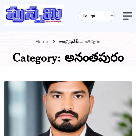
Home
ఆంధ్రప్రదేశ్
అనంతపురం
Category:
అనంతపురం