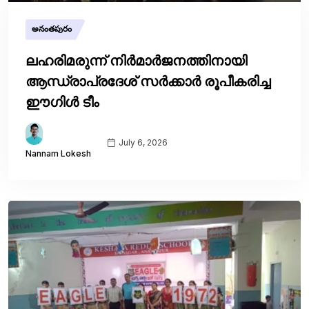
అనంతపురం
ലഹരിമരുന്ന് നിർമാർജനത്തിനായി
ആന്ധ്രാപ്രദേശ് സർക്കാർ രൂപീകരിച്ച
ഈഗിൾ ടീം
July 6, 2026
Nannam Lokesh