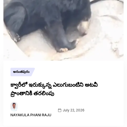
అనంతపురం
క్వారీలో ఇరుక్కున్న ఎలుగుబంటిని అటవీ
ప్రాంతానికి తరలింపు
July 22, 2026
NAYAKULA PHANI RAJU