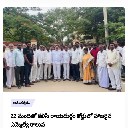
అనంతపురం
22 మందితో కలిసి రాయదుర్గం కోర్టులో హాజరైన
ఎమ్మెల్యే కాలువ