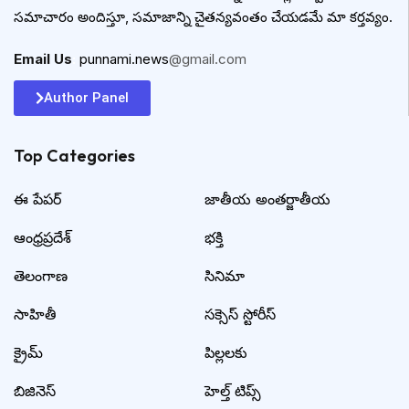
సమాచారం అందిస్తూ, సమాజాన్ని చైతన్యవంతం చేయడమే మా కర్తవ్యం.
Email Us
:
punnami.news
@gmail.com
Author Panel
Top Categories​
ఈ పేపర్
జాతీయ అంతర్జాతీయ
ఆంధ్రప్రదేశ్
భక్తి
తెలంగాణ
సినిమా
సాహితీ
సక్సెస్ స్టోరీస్
క్రైమ్
పిల్లలకు
బిజినెస్
హెల్త్ టిప్స్