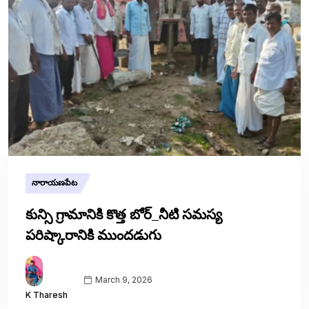
నారాయణపేట
కున్సి గ్రామానికి కొత్త బోర్_నీటి సమస్య
పరిష్కారానికి ముందడుగు
March 9, 2026
K Tharesh