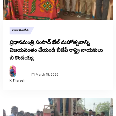
నారాయణపేట
ప్రధానమంత్రి సంసాద్ ఖేల్ మహోత్సవాన్ని
విజయవంతం చేయండి బీజేపీ రాష్ట్ర నాయకులు
బి కొండయ్య
March 18, 2026
K Tharesh