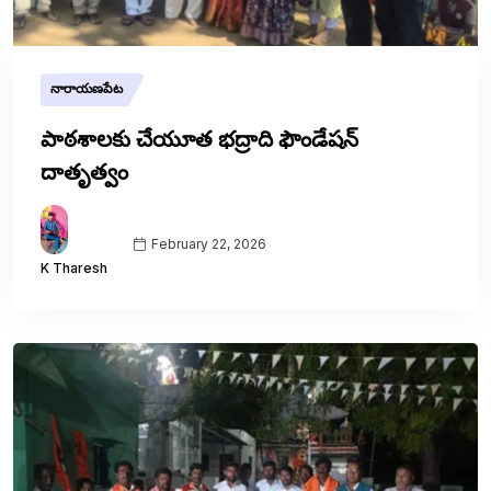
నారాయణపేట
పాఠశాలకు చేయూత భద్రాది ఫౌండేషన్
దాతృత్వం
February 22, 2026
K Tharesh