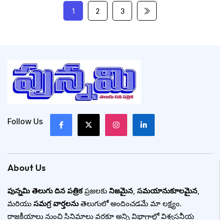
1
2
3
Follow Us
About Us
పున్నమి తెలుగు దిన పత్రిక
ప్రజలకు
నిజమైన
,
సమయానుకూలమైన
,
మరియు
సమగ్ర వార్తలను
తెలుగులో అందించడమే మా లక్ష్యం.
రాజకీయాలు నుంచి సినిమాలు వరకూ అన్ని విభాగాల్లో విశ్వసనీయ