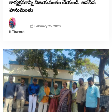
కార్యక్రమాన్ని విజయవంతం చేయండి- జనసేన
హనుమంతు
February 25, 2026
K Tharesh