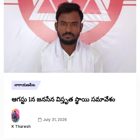
నారాయణపేట
ఆగస్టు 1న జనసేన విస్తృత స్థాయి సమావేశం
July 31, 2026
K Tharesh