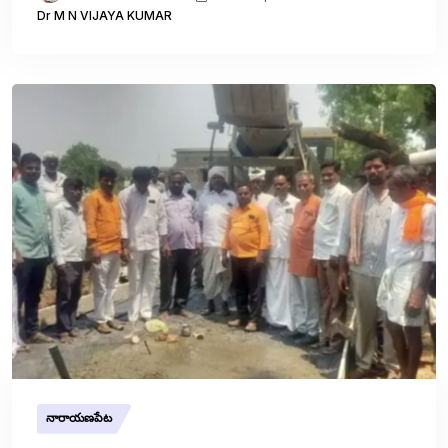
Dr M N VIJAYA KUMAR
నారాయణపేట