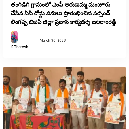
తంగిడిగి గ్రామంలో ఎంపీ అరుణమ్మ మంజూరు
చేసిన సిసి రోడ్డు పనులు ప్రారంభించిన సర్పంచ్
లింగప్ప బిజెపి జిల్లా ప్రధాన కార్యదర్శి బలరాంరెడ్డి
March 30, 2026
K Tharesh