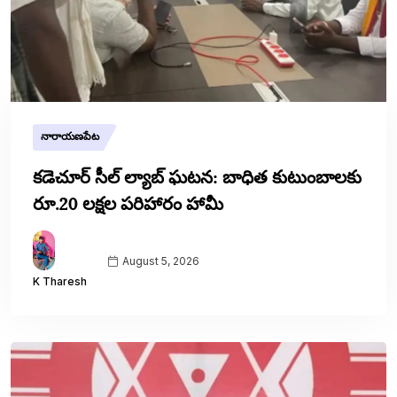
నారాయణపేట
కడెచూర్ సీల్ ల్యాబ్ ఘటన: బాధిత కుటుంబాలకు
రూ.20 లక్షల పరిహారం హామీ
August 5, 2026
K Tharesh