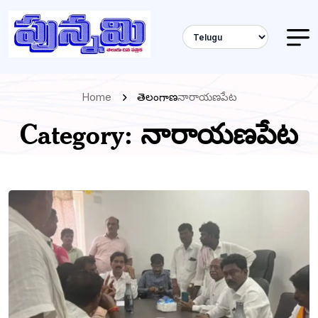
Home
తెలంగాణ
నారాయణపేట
Category:
నారాయణపేట