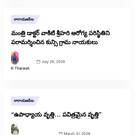
నారాయణపేట
మంత్రి డాక్టర్ వాకిటి శ్రీహరి ఆరోగ్య పరిస్థితిని
పరామర్శించిన కున్సి గ్రామ నాయకులు
July 26, 2026
K Tharesh
నారాయణపేట
“ఉపాధ్యాయ వృత్తి… పవిత్రమైన వృత్తి”
March 31, 2026