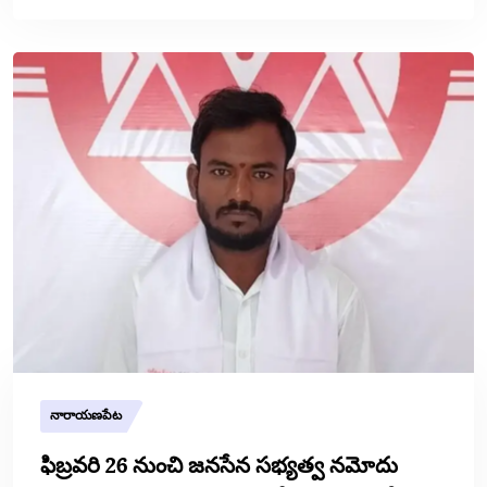
నారాయణపేట
ఫిబ్రవరి 26 నుంచి జనసేన సభ్యత్వ నమోదు