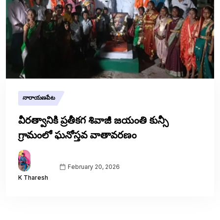
నారాయణపేట
వీరత్వానికి ప్రతీకగ శివాజీ జయంతి కున్సీ
గ్రామంలో ఘనోస్తవ వాతావరణం
February 20, 2026
K Tharesh