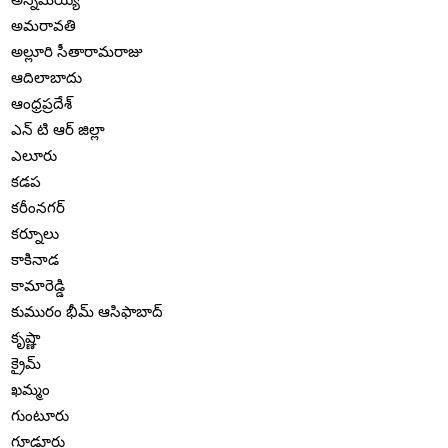
అమరావతి
అల్లూరి సీతారామరాజు
ఆదిలాబాదు
ఆంధ్రప్రదేశ్
ఎన్ టి ఆర్ జిల్లా
ఎలూరు
కడప
కరీంనగర్
కర్నూలు
కాకినాడ
కామారెడ్డి
కుమురం భీమ్ ఆసిఫాబాద్
కృష్ణా
క్రైమ్
ఖమ్మం
గుంటూరు
గూడూరు