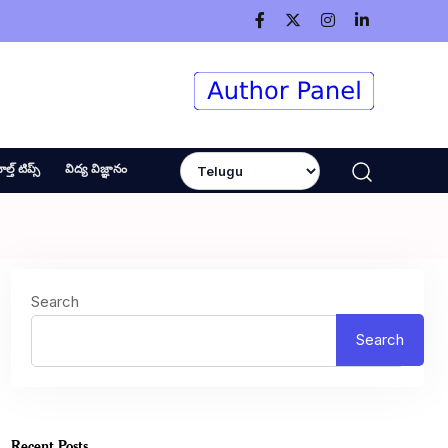
ెల్త్ టిప్స్
విద్య విజ్ఞానం
Search
Search
Recent Posts