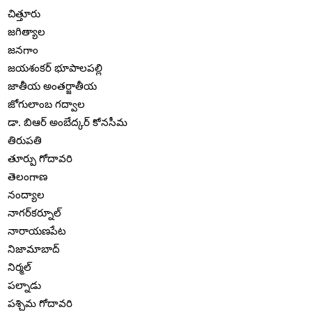
చిత్తూరు
జగిత్యాల
జనగాం
జయశంకర్ భూపాలపల్లి
జాతీయ అంతర్జాతీయ
జోగులాంబ గద్వాల
డా. బిఆర్ అంబేద్కర్ కోనసీమ
తిరుపతి
తూర్పు గోదావరి
తెలంగాణ
నంద్యాల
నాగర్‌కర్నూల్
నారాయణపేట
నిజామాబాద్
నిర్మల్
పల్నాడు
పశ్చిమ గోదావరి