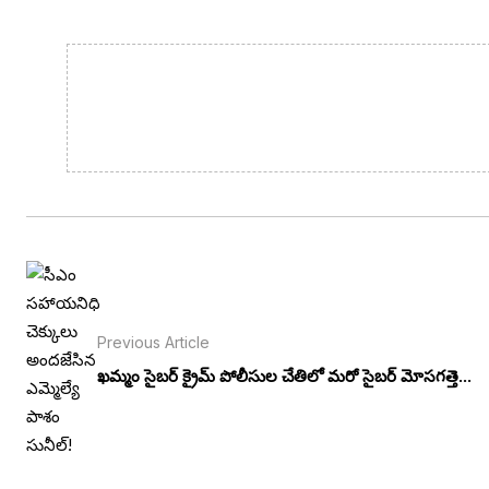
Previous Article
ఖమ్మం సైబర్ క్రైమ్ పోలీసుల చేతిలో మరో సైబర్ మోసగత్తె...