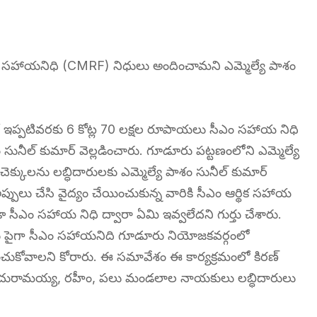
ం సహాయనిధి (CMRF) నిధులు అందించామని ఎమ్మెల్యే పాశం
 ఇప్పటివరకు 6 కోట్ల 70 లక్షల రూపాయలు సీఎం సహాయ నిధి
ునీల్ కుమార్ వెల్లడించారు. గూడూరు పట్టణంలోని ఎమ్మెల్యే
్కులను లబ్ధిదారులకు ఎమ్మెల్యే పాశం సునీల్ కుమార్
పులు చేసి వైద్యం చేయించుకున్న వారికి సీఎం ఆర్థిక సహాయ
డా సీఎం సహాయ నిధి ద్వారా ఏమి ఇవ్వలేదని గుర్తు చేశారు.
లకు పైగా సీఎం సహాయనిది గూడూరు నియోజకవర్గంలో
్తుంచుకోవాలని కోరారు. ఈ సమావేశం ఈ కార్యక్రమంలో కిరణ్
ిల్లు చెంచురామయ్య, రహీం, పలు మండలాల నాయకులు లబ్ధిదారులు