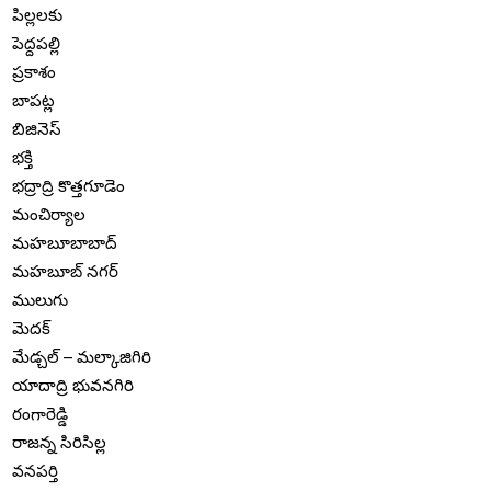
పిల్లలకు
పెద్దపల్లి
ప్రకాశం
బాపట్ల
బిజినెస్
భక్తి
భద్రాద్రి కొత్తగూడెం
మంచిర్యాల
మహబూబాబాద్
మహబూబ్ నగర్
ములుగు
మెదక్
మేడ్చల్ – మల్కాజిగిరి
యాదాద్రి భువనగిరి
రంగారెడ్డి
రాజన్న సిరిసిల్ల
వనపర్తి