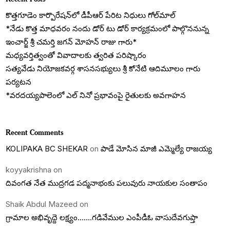
కొత్త‌గూడెం కార్పొరేషన్‌లో డీపీఆర్ పేరిట నిధులు గోల్‌మాల్
*నేడు కొత్త మాధవరం నందు డోర్ టు డోర్ కార్యక్రమంలో పాల్గొననున్న
ఇంచార్జ్ శ్రీ చమర్తి జగన్ మోహన్ రాజు గారు*
మధ్యవర్తిత్వంతో వివాదాలకు త్వరిత పరిష్కారం
సత్యవేడు నియోజకవర్గ శాసనసభ్యులు శ్రీ కోనేటి ఆదిమూలం గారు
పర్యటన
*వరదయ్యపాలెంలో ఎల్ నినో ప్రభావంపై రైతులకు అవగాహన
Recent Comments
KOLIPAKA BC SHEKAR
on
పాడే మోసిన మాజీ ఎమ్మెల్యే రాజయ్య
koyyakrishna
on
దివంగత నేత ముద్రగడ పద్మనాభంకు పలువురు నాయకుల సంతాపం
Shaik Abdul Mazeed
on
గ్రామాల అభివృద్దె లక్ష్యం…….గడివేముల ఎంపీడీఓ వాసుదేవగుప్తా