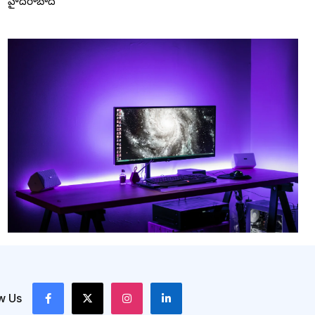
హైదరాబాద్
w Us