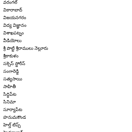
వరంగల్
వికారాబాద్
విజయనగరం
విద్య విజ్ఞానం
విశాఖపట్నం
వీడియోలు
శ్రీ పొట్టి శ్రీరాములు నెల్లూరు
శ్రీకాకుళం
సక్సెస్ స్టోరీస్
సంగారెడ్డి
సత్యసాయి
సాహితీ
సిద్ధిపేట
సినిమా
సూర్యాపేట
హనుమకొండ
హెల్త్ టిప్స్