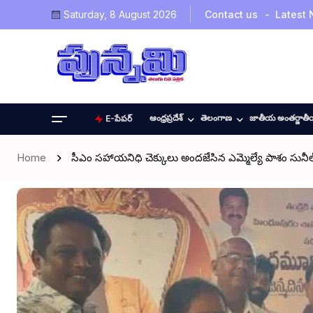
Saturday, 8 August 2026
Contact us
Latest
ఆంధ్రప్రదేశ్
తెలంగాణ
జాతీయ అంతర్జాత
E-పేపర్
Home
సీఎం సహాయనిధి చెక్కులు అందజేసిన ఎమ్మెల్యే పాశం సునీల