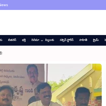
 News
ీయ
బిజినెస్
భక్తి
సినిమా
పిల్లలకు
సక్సెస్ స్టోరీస్
సాహితీ
క్రైమ్
హ
్!