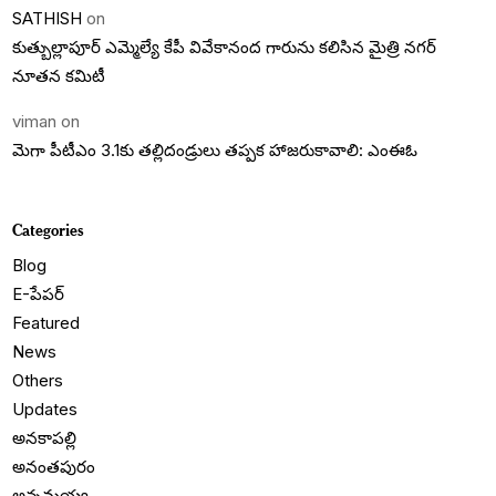
SATHISH
on
కుత్బుల్లాపూర్ ఎమ్మెల్యే కేపీ వివేకానంద గారును కలిసిన మైత్రి నగర్
నూతన కమిటీ
viman
on
మెగా పీటీఎం 3.1కు తల్లిదండ్రులు తప్పక హాజరుకావాలి: ఎంఈఓ
Categories
Blog
E-పేపర్
Featured
News
Others
Updates
అనకాపల్లి
అనంతపురం
అన్నమయ్య