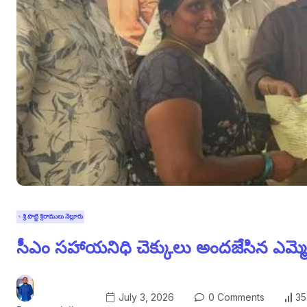
- శ్రీ పొట్టి శ్రీరాములు నెల్లూరు
సీఎం సహాయనిధి చెక్కులు అందజేసిన ఎమ్మెల
July 3, 2026
0 Comments
35