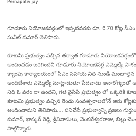
Pernapativijay
గూడూరు నియోజకవర్గంలో ఇప్పటివరకు రూ. 6.70 కోట్ల సీఎ
సునీల్ కుమార్ తెలిపారు.
కూటమి ప్రభుత్వం వచ్చిన తర్వాత గూడూరు నియోజకవర్గంలో
అందించడం జరిగిందని గూడూరు నియోజకవర్గ ఎమ్మెల్యే పాశం స
క్యాంపు కార్యాలయంలో సీఎం సహాయ నిధి నుండి మంజూరైన చెక
అందజేశారు ఎమ్మెల్యే మాట్లాడుతూ పేదవాడు అనారోగ్యంతో అప్
నిధి ఓ వరం లా ఉందని, గత వైసిపి ప్రభుత్వం లో ఒక్కరికి కూ
కూటమి ప్రభుత్వం వచ్చిన రెండు సంవత్సరాలలోనే ఆరు కోట్
అందించామని తెలిపారు…. పనిచేసే ప్రభుత్వాన్ని ప్రజలు గుర
కుమార్, భాస్కర్ రెడ్డి, శ్రీనివాసులు, వెంకటేశ్వరరాజు, బ
పాల్గొన్నారు.