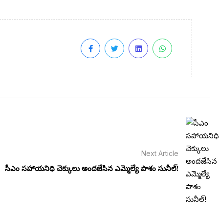
Next Article
సీఎం సహాయనిధి చెక్కులు అందజేసిన ఎమ్మెల్యే పాశం సునీల్!