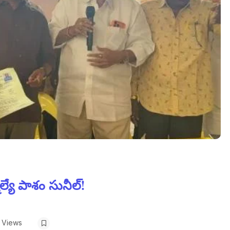
్యే పాశం సునీల్!
 Views