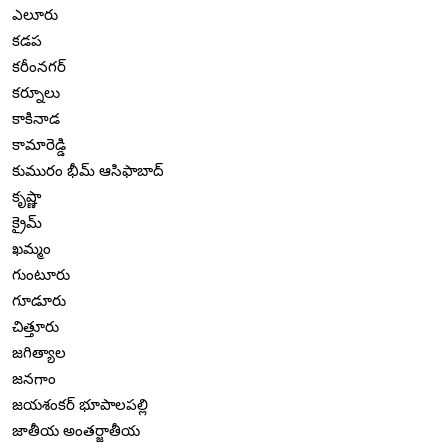
ఎలూరు
కడప
కరీంనగర్
కర్నూలు
కాకినాడ
కామారెడ్డి
కుమురం భీమ్ ఆసిఫాబాద్
కృష్ణా
క్రైమ్
ఖమ్మం
గుంటూరు
గూడూరు
చిత్తూరు
జగిత్యాల
జనగాం
జయశంకర్ భూపాలపల్లి
జాతీయ అంతర్జాతీయ