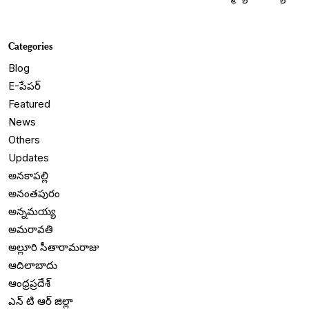
Categories
Blog
E-పేపర్
Featured
News
Others
Updates
అనకాపల్లి
అనంతపురం
అన్నమయ్య
అమరావతి
అల్లూరి సీతారామరాజు
ఆదిలాబాదు
ఆంధ్రప్రదేశ్
ఎన్ టి ఆర్ జిల్లా