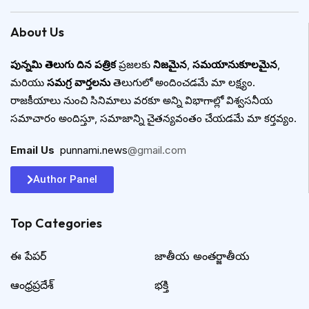
About Us
పున్నమి తెలుగు దిన పత్రిక
ప్రజలకు
నిజమైన
,
సమయానుకూలమైన
,
మరియు
సమగ్ర వార్తలను
తెలుగులో అందించడమే మా లక్ష్యం.
రాజకీయాలు నుంచి సినిమాలు వరకూ అన్ని విభాగాల్లో విశ్వసనీయ
సమాచారం అందిస్తూ, సమాజాన్ని చైతన్యవంతం చేయడమే మా కర్తవ్యం.
Email Us
:
punnami.news
@gmail.com
Author Panel
Top Categories​
ఈ పేపర్
జాతీయ అంతర్జాతీయ
ఆంధ్రప్రదేశ్
భక్తి