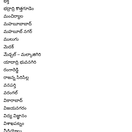
భక్తి
భద్రాద్రి కొత్తగూడెం
మంచిర్యాల
మహబూబాబాద్
మహబూబ్ నగర్
ములుగు
మెదక్
మేడ్చల్ – మల్కాజిగిరి
యాదాద్రి భువనగిరి
రంగారెడ్డి
రాజన్న సిరిసిల్ల
వనపర్తి
వరంగల్
వికారాబాద్
విజయనగరం
విద్య విజ్ఞానం
విశాఖపట్నం
వీడియోలు