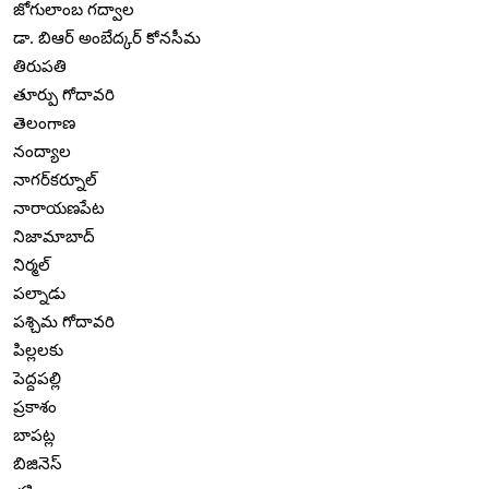
జోగులాంబ గద్వాల
డా. బిఆర్ అంబేద్కర్ కోనసీమ
తిరుపతి
తూర్పు గోదావరి
తెలంగాణ
నంద్యాల
నాగర్‌కర్నూల్
నారాయణపేట
నిజామాబాద్
నిర్మల్
పల్నాడు
పశ్చిమ గోదావరి
పిల్లలకు
పెద్దపల్లి
ప్రకాశం
బాపట్ల
బిజినెస్