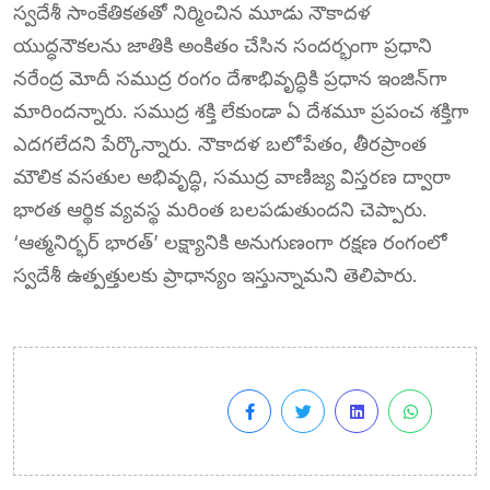
స్వదేశీ సాంకేతికతతో నిర్మించిన మూడు నౌకాదళ
యుద్ధనౌకలను జాతికి అంకితం చేసిన సందర్భంగా ప్రధాని
నరేంద్ర మోదీ సముద్ర రంగం దేశాభివృద్ధికి ప్రధాన ఇంజిన్‌గా
మారిందన్నారు. సముద్ర శక్తి లేకుండా ఏ దేశమూ ప్రపంచ శక్తిగా
ఎదగలేదని పేర్కొన్నారు. నౌకాదళ బలోపేతం, తీరప్రాంత
మౌలిక వసతుల అభివృద్ధి, సముద్ర వాణిజ్య విస్తరణ ద్వారా
భారత ఆర్థిక వ్యవస్థ మరింత బలపడుతుందని చెప్పారు.
‘ఆత్మనిర్భర్ భారత్’ లక్ష్యానికి అనుగుణంగా రక్షణ రంగంలో
స్వదేశీ ఉత్పత్తులకు ప్రాధాన్యం ఇస్తున్నామని తెలిపారు.