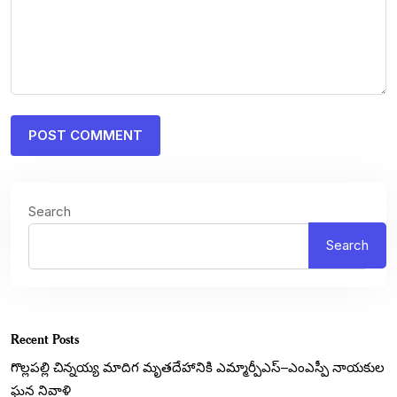
Search
Search
Recent Posts
గొల్లపల్లి చిన్నయ్య మాదిగ మృతదేహానికి ఎమ్మార్పీఎస్‌–ఎంఎస్పీ నాయకుల
ఘన నివాళి