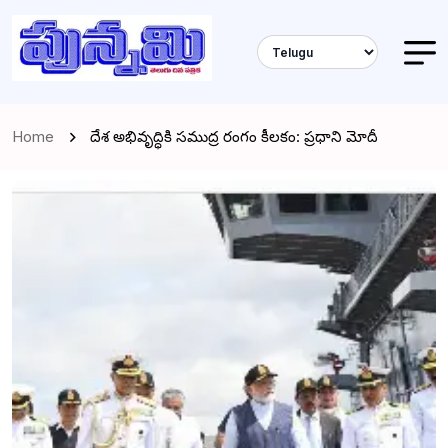
Home
దేశ అభివృద్ధికి సముద్ర రంగం కీలకం: ప్రధాని మోదీ