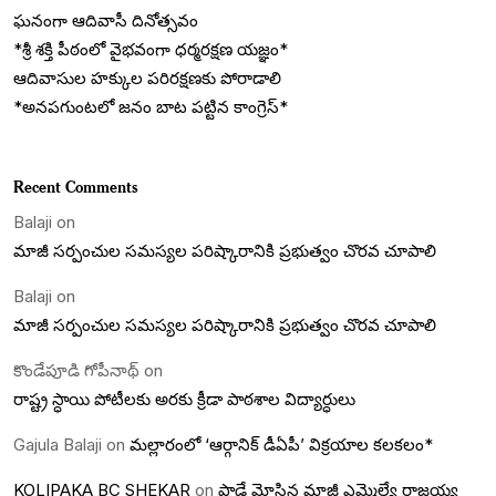
ఘనంగా ఆదివాసీ దినోత్సవం
*శ్రీ శక్తి పీఠంలో వైభవంగా ధర్మరక్షణ యజ్ఞం*
ఆదివాసుల హక్కుల పరిరక్షణకు పోరాడాలి
*అనపగుంటలో జనం బాట పట్టిన కాంగ్రెస్*
Recent Comments
Balaji
on
మాజీ సర్పంచుల సమస్యల పరిష్కారానికి ప్రభుత్వం చొరవ చూపాలి
Balaji
on
మాజీ సర్పంచుల సమస్యల పరిష్కారానికి ప్రభుత్వం చొరవ చూపాలి
కొండేపూడి గోపీనాథ్
on
రాష్ట్ర స్ధాయి పోటీలకు అరకు క్రీడా పాఠశాల విద్యార్ధులు
Gajula Balaji
on
మల్లారంలో ‘ఆర్గానిక్ డీఏపీ’ విక్రయాల కలకలం*
KOLIPAKA BC SHEKAR
on
పాడే మోసిన మాజీ ఎమ్మెల్యే రాజయ్య