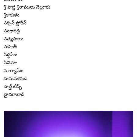
శ్రీ పొట్టి శ్రీరాములు నెల్లూరు
శ్రీకాకుళం
సక్సెస్ స్టోరీస్
సంగారెడ్డి
సత్యసాయి
సాహితీ
సిద్ధిపేట
సినిమా
సూర్యాపేట
హనుమకొండ
హెల్త్ టిప్స్
హైదరాబాద్