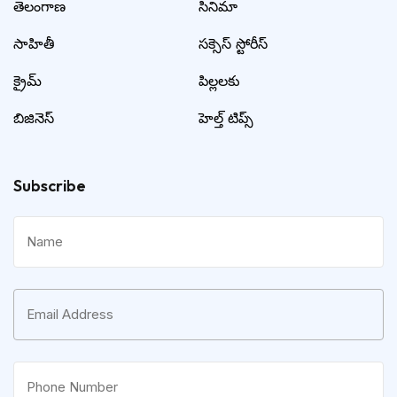
తెలంగాణ
సినిమా
సాహితీ
సక్సెస్ స్టోరీస్
క్రైమ్
పిల్లలకు
బిజినెస్
హెల్త్ టిప్స్
Subscribe