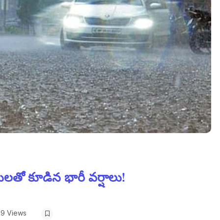
గులతో కూడిన భారీ వర్షాలు!
59 Views