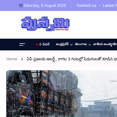
Saturday, 8 August 2026
Contact us
Latest
ఆంధ్రప్రదేశ్
తెలంగాణ
జాతీయ అంతర్జాత
E-పేపర్
Home
ఏపీ ప్రజలకు అలర్ట్.. రాగల 3 గంటల్లో పిడుగులతో కూడిన భార