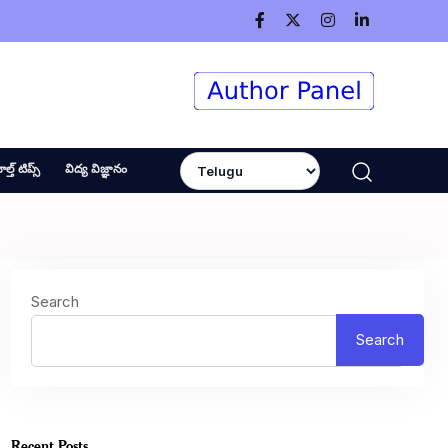
ెల్త్ టిప్స్
విద్య విజ్ఞానం
Search
Search
Recent Posts