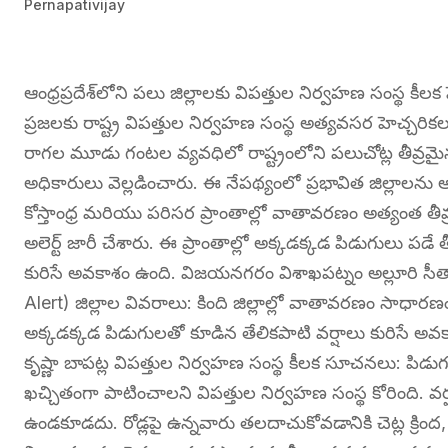
Pernapativijay
ఆంధ్రప్రదేశ్‌లోని పలు జిల్లాలకు విపత్తుల నిర్వహణ సంస్థ కీలక హ
ప్రజలకు రాష్ట్ర విపత్తుల నిర్వహణ సంస్థ అత్యవసర హెచ్చర
రాగల మూడు గంటల వ్యవధిలో రాష్ట్రంలోని పలుచోట్ల తీవ్రమ
అధికారులు వెల్లడించారు. ఈ నేపథ్యంలో ప్రభావిత జిల్లాలను అప్ర
కోస్తాంధ్ర మరియు పరిసర ప్రాంతాల్లో వాతావరణం అత్యంత తీవ్
అలెర్ట్ జారీ చేశారు. ఈ ప్రాంతాల్లో అక్కడక్కడ పిడుగులు పడ
కురిసే అవకాశం ఉంది. విజయనగరం విశాఖపట్నం అల్లూరి సీతారా
Alert) జిల్లాల వివరాలు: కింది జిల్లాల్లో వాతావరణం సాధార
అక్కడక్కడ పిడుగులతో కూడిన తేలికపాటి వర్షాలు కురిసే అ
కృష్ణా బాపట్ల విపత్తుల నిర్వహణ సంస్థ కీలక సూచనలు: పిడుగు
ఖచ్చితంగా పాటించాలని విపత్తుల నిర్వహణ సంస్థ కోరింది. వర్
ఉండకూడదు. రోడ్లపై ఉన్నవారు తలదాచుకోవడానికి చెట్ల క్రింద, విద్య