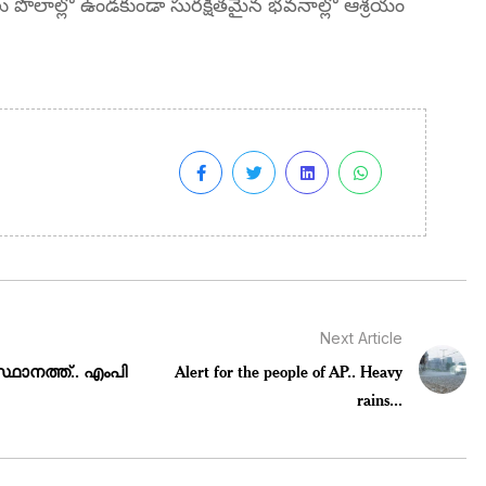
పొలాల్లో ఉండకుండా సురక్షితమైన భవనాల్లో ఆశ్రయం
Next Article
ാനത്ത്.. എംപി
Alert for the people of AP.. Heavy
rains...