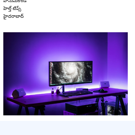
హనుమకొండ
హెల్త్ టిప్స్
హైదరాబాద్