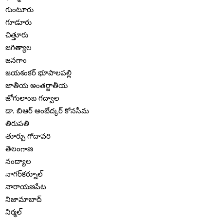
గుంటూరు
గూడూరు
చిత్తూరు
జగిత్యాల
జనగాం
జయశంకర్ భూపాలపల్లి
జాతీయ అంతర్జాతీయ
జోగులాంబ గద్వాల
డా. బిఆర్ అంబేద్కర్ కోనసీమ
తిరుపతి
తూర్పు గోదావరి
తెలంగాణ
నంద్యాల
నాగర్‌కర్నూల్
నారాయణపేట
నిజామాబాద్
నిర్మల్