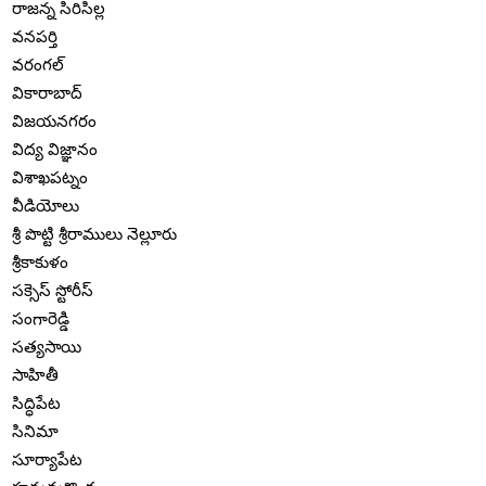
రాజన్న సిరిసిల్ల
వనపర్తి
వరంగల్
వికారాబాద్
విజయనగరం
విద్య విజ్ఞానం
విశాఖపట్నం
వీడియోలు
శ్రీ పొట్టి శ్రీరాములు నెల్లూరు
శ్రీకాకుళం
సక్సెస్ స్టోరీస్
సంగారెడ్డి
సత్యసాయి
సాహితీ
సిద్ధిపేట
సినిమా
సూర్యాపేట