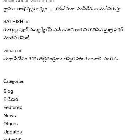
Shaik Abdul Mazeed
on
గ్రామాల అభివృద్దె లక్ష్యం…….గడివేముల ఎంపీడీఓ వాసుదేవగుప్తా
SATHISH
on
కుత్బుల్లాపూర్ ఎమ్మెల్యే కేపీ వివేకానంద గారును కలిసిన మైత్రి నగర్
నూతన కమిటీ
viman
on
మెగా పీటీఎం 3.1కు తల్లిదండ్రులు తప్పక హాజరుకావాలి: ఎంఈఓ
Categories
Blog
E-పేపర్
Featured
News
Others
Updates
అనకాపల్లి