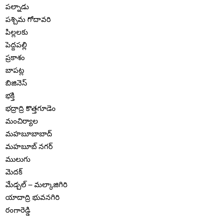
పల్నాడు
పశ్చిమ గోదావరి
పిల్లలకు
పెద్దపల్లి
ప్రకాశం
బాపట్ల
బిజినెస్
భక్తి
భద్రాద్రి కొత్తగూడెం
మంచిర్యాల
మహబూబాబాద్
మహబూబ్ నగర్
ములుగు
మెదక్
మేడ్చల్ – మల్కాజిగిరి
యాదాద్రి భువనగిరి
రంగారెడ్డి