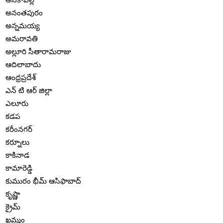
అనంతపురం
అన్నమయ్య
అమరావతి
అల్లూరి సీతారామరాజు
ఆదిలాబాదు
ఆంధ్రప్రదేశ్
ఎన్ టి ఆర్ జిల్లా
ఎలూరు
కడప
కరీంనగర్
కర్నూలు
కాకినాడ
కామారెడ్డి
కుమురం భీమ్ ఆసిఫాబాద్
కృష్ణా
క్రైమ్
ఖమ్మం