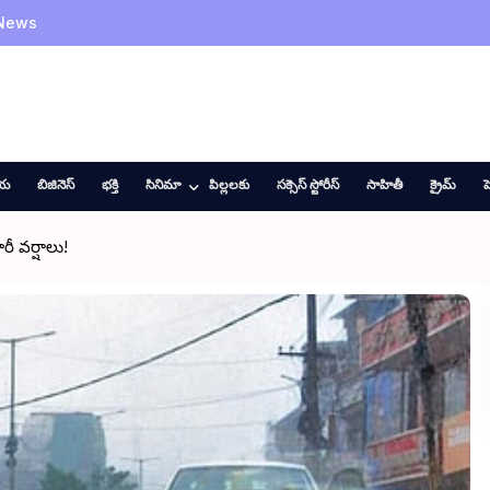
 News
ీయ
బిజినెస్
భక్తి
సినిమా
పిల్లలకు
సక్సెస్ స్టోరీస్
సాహితీ
క్రైమ్
హ
ీ వర్షాలు!