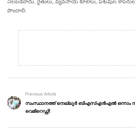
నిలబడరాదు. రైతులు, వ్యవసాయ కూలీలు, పశువుల కాపరులు 
పొందాలి.
Previous Article
സംസ്ഥാനത്ത് നെല്ലൂർ ബിഎസ്എൻഎൽ ഒന്നാം സ്ഥ
വെമിറെഡ്ഡി!