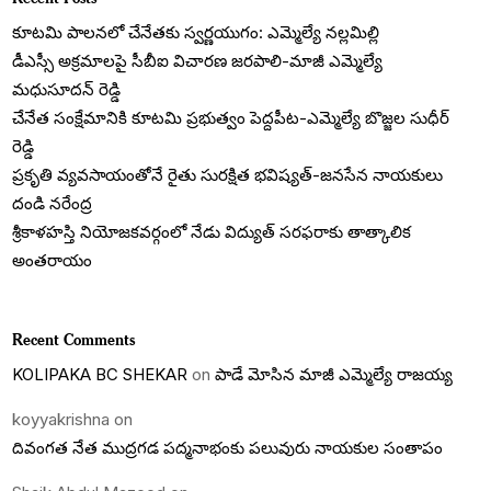
కూటమి పాలనలో చేనేతకు స్వర్ణయుగం: ఎమ్మెల్యే నల్లమిల్లి
డీఎస్సీ అక్రమాలపై సీబీఐ విచారణ జరపాలి-మాజీ ఎమ్మెల్యే
మధుసూదన్ రెడ్డి
చేనేత సంక్షేమానికి కూటమి ప్రభుత్వం పెద్దపీట-ఎమ్మెల్యే బొజ్జల సుధీర్
రెడ్డి
ప్రకృతి వ్యవసాయంతోనే రైతు సురక్షిత భవిష్యత్-జనసేన నాయకులు
దండి నరేంద్ర
శ్రీకాళహస్తి నియోజకవర్గంలో నేడు విద్యుత్ సరఫరాకు తాత్కాలిక
అంతరాయం
Recent Comments
KOLIPAKA BC SHEKAR
on
పాడే మోసిన మాజీ ఎమ్మెల్యే రాజయ్య
koyyakrishna
on
దివంగత నేత ముద్రగడ పద్మనాభంకు పలువురు నాయకుల సంతాపం