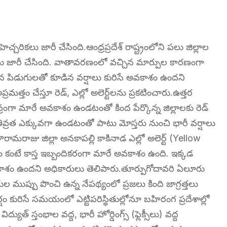
ెచ్చరికలు జారీ చేసింది.ఆంధ్రప్రదేశ్ రాష్ట్రంలోని పలు జిల్లాల
ికలు జారీ చేసింది. వాతావరణంలో వచ్చిన మార్పుల కారణంగా
ైన పిడుగులతో కూడిన వర్షాలు కురిసే అవకాశం ఉందని
మత్తం చేస్తూ రెడ్, ఎల్లో అలెర్ట్‌లను ప్రకటించారు.ఉత్తర
రంగా మారే అవకాశం ఉండటంతో కింద పేర్కొన్న జిల్లాలకు రెడ్
ే తీవ్రత ఎక్కువగా ఉండటంతో పాటు మోస్తరు నుంచి భారీ వర్షాలు
మరాజు జిల్లా అనకాపల్లి కాకినాడ ఎల్లో అలెర్ట్ (Yellow
ణం కంటే కాస్త ఇబ్బందికరంగా మారే అవకాశం ఉంది. ఇక్కడ
వకాశం ఉందని అధికారులు తెలిపారు.తూర్పుగోదావరి ఏలూరు
ల ముప్పు పొంచి ఉన్న నేపథ్యంలో ప్రజలు కింది జాగ్రత్తలు
షం కురిసే సమయంలో ఎట్టిపరిస్థితుల్లోనూ బహిరంగ ప్రదేశాల్లో
ుత్ స్తంభాల వద్ద, భారీ హోర్డింగ్స్ (ఫ్లెక్సీలు) వద్ద