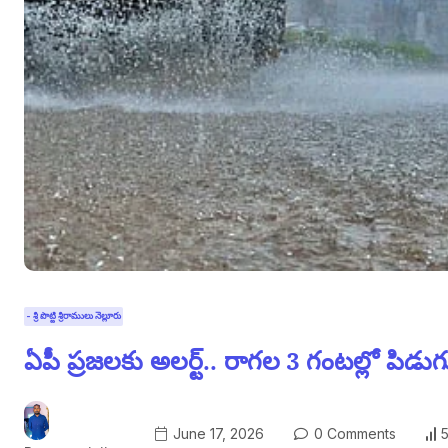
- శ్రీ పొట్టి శ్రీరాములు నెల్లూరు
ఏపీ ప్రజలకు అలర్ట్.. రాగల 3 గంటల్లో పిడు
June 17, 2026
0 Comments