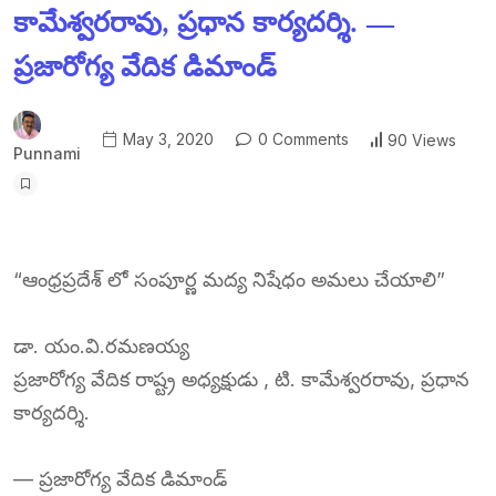
కామేశ్వరరావు, ప్రధాన కార్యదర్శి. —
ప్రజారోగ్య వేదిక డిమాండ్
May 3, 2020
0 Comments
90 Views
Punnami
“ఆంధ్రప్రదేశ్ లో సంపూర్ణ మద్య నిషేధం అమలు చేయాలి”
డా. యం.వి.రమణయ్య
ప్రజారోగ్య వేదిక రాష్ట్ర అధ్యక్షుడు , టి. కామేశ్వరరావు, ప్రధాన
కార్యదర్శి.
— ప్రజారోగ్య వేదిక డిమాండ్