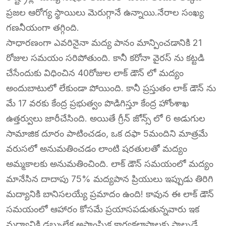
ప్రజల ఆరోగ్య స్థాయిలు మెరుగ్గానే ఉన్నాయి.నేరాల సంఖ్య
గణనీయంగా తగ్గింది.
సాధారణంగా ఎవరినైనా మద్య పానం మాన్పించడానికి 21
రోజుల సమయం సరిపోతుంది. కానీ కరోనా వైరస్ ను కట్టడి
చేసేందుకు విధించిన 40రోజుల లాక్ డౌన్ లో మద్యం
అందుబాటులో లేకుండా పోయింది. కానీ ప్రస్తుతం లాక్ డౌన్ ను
మే 17 వరకు కేంద్ర ప్రభుత్వం పొడిగిస్తూ కేంద్ర హోంశాఖ
ఉత్తర్వులు జారీచేసింది. అయితే గ్రీన్ జోన్స్ లో 6 అడుగుల
సామాజిక దూరం పాటించడం, ఒక దఫా 5మందిని మాత్రమే
వరుసలో అనుమతించడం లాంటి షరతులతో మద్యం
అమ్మకాలకు అనుమతించింది. లాక్ డౌన్ సమయంలో మద్యం
మానేసిన దాదాపు 75% మద్యపాన ప్రియులు ఇప్పుడు తిరిగి
మద్యానికి బానిసలయ్యే ప్రమాదం ఉంది! కావున ఈ లాక్ డౌన్
సమయంలో ఆహారం కోసమే ప్రయాసపడుతున్నవారు ఇక
మద్యానికి డబ్బులేక అసాంఘిక కార్యకలాపాలకు పాల్పడే