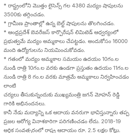
* రాష్ట్రంలోని మొత్తం లైసెన్స్ గల 4380 మద్యం షాపులను
3500కు తగ్గించడం.
* గ్రామీణ ప్రాంతాల్లో ఉన్న బెల్ట్ షాపులను తొలగించడం.
* ఆంధ్రప్రదేశ్ బెవరేజస్ కార్పొరేషన్ లిమిటెడ్ ఆధ్వర్యంలో
ప్రభుత్వమే మద్యం అమ్మకాలు చేపట్టడం. అందుకోసం 16000
మంది ఉద్యోగులను నియమించుకోవడం.
* గతంలో మద్యం అమ్మకాల సమయం ఉదయం 10గం.ల
నుండి రాత్రి 10గం.ల వరకు ఉండగా ప్రస్తుతం ఉదయం 11గం.ల
నుండి రాత్రి 8 గం.ల వరకు మాత్రమే అమ్మకాలు నిర్వహించడం
లాంటి
చర్యలు తీసుకున్నందుకు ముఖ్యమంత్రి జగన్ మోహన్ రెడ్డి
గారికి అభినందనలు.
కానీ నేడు మద్యాన్ని ఒక ఆదాయ వనరుగా భావిస్తున్నారు తప్ప
ప్రజల ఆరోగ్య వినాశకారిగా పరిగణించడం లేదు. 2018-19
ఆర్థిక సంవత్సరంలో రాష్ట్ర ఆదాయం రూ. 2.5 లక్షల కోట్లు.