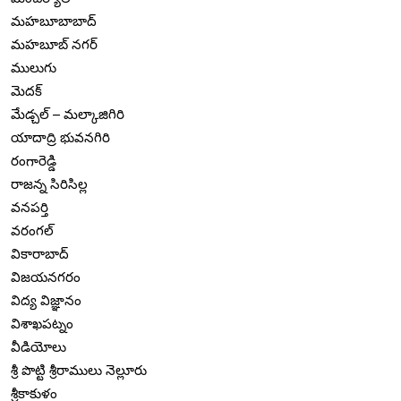
మహబూబాబాద్
మహబూబ్ నగర్
ములుగు
మెదక్
మేడ్చల్ – మల్కాజిగిరి
యాదాద్రి భువనగిరి
రంగారెడ్డి
రాజన్న సిరిసిల్ల
వనపర్తి
వరంగల్
వికారాబాద్
విజయనగరం
విద్య విజ్ఞానం
విశాఖపట్నం
వీడియోలు
శ్రీ పొట్టి శ్రీరాములు నెల్లూరు
శ్రీకాకుళం