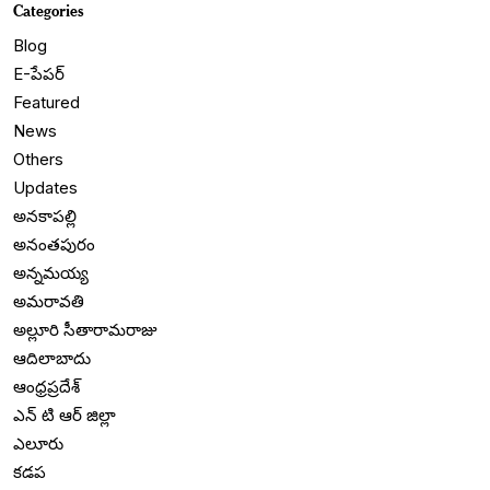
Categories
Blog
E-పేపర్
Featured
News
Others
Updates
అనకాపల్లి
అనంతపురం
అన్నమయ్య
అమరావతి
అల్లూరి సీతారామరాజు
ఆదిలాబాదు
ఆంధ్రప్రదేశ్
ఎన్ టి ఆర్ జిల్లా
ఎలూరు
కడప