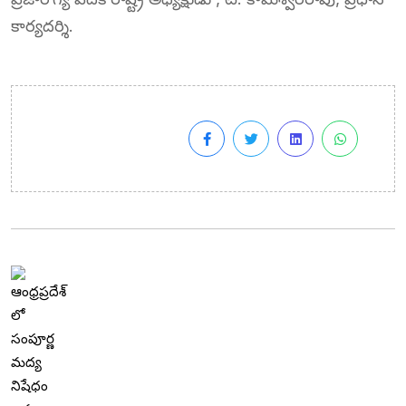
కార్యదర్శి.