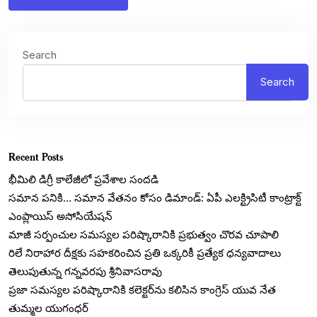
Search
Search
Recent Posts
భీమిలి డిగ్రీ కాలేజీలో ప్రవేశాల సందడి
సమాన పనికి… సమాన వేతనం కోసం డిమాండ్: ఏపీ ఎలక్ట్రిసిటీ కాంట్రాక్ట్
ఎంప్లాయిస్ అసోసియేషన్
మాజీ సర్పంచుల సమస్యల పరిష్కారానికి ప్రభుత్వం చొరవ చూపాలి
రిలే నిరాహార దీక్షకు సహకరించిన ప్రతి ఒక్కరికీ ప్రత్యేక ధన్యవాదాలు
తెలుపుతున్న గన్నవరపు శ్రీనివాసరావు
ప్రజా సమస్యల పరిష్కారానికి కలెక్టర్‌ను కలిసిన కాంగ్రెస్ యువ నేత
తుమ్మల యుగంధర్