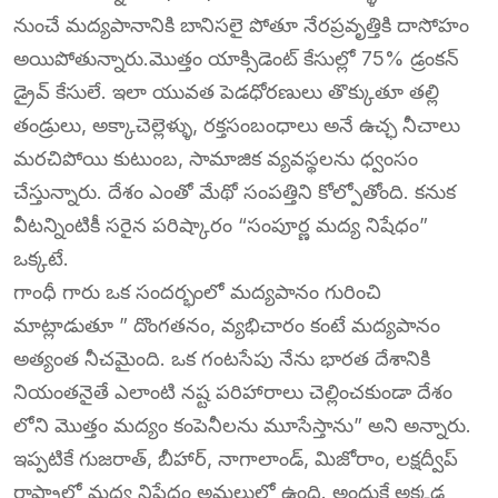
నుంచే మద్యపానానికి బానిసలై పోతూ నేరప్రవృత్తికి దాసోహం
అయిపోతున్నారు.మొత్తం యాక్సిడెంట్ కేసుల్లో 75% డ్రంకన్
డ్రైవ్ కేసులే. ఇలా యువత పెడధోరణులు తొక్కుతూ తల్లి
తండ్రులు, అక్కాచెల్లెళ్ళు, రక్తసంబంధాలు అనే ఉచ్ఛ నీచాలు
మరచిపోయి కుటుంబ, సామాజిక వ్యవస్థలను ధ్వంసం
చేస్తున్నారు. దేశం ఎంతో మేథో సంపత్తిని కోల్పోతోంది. కనుక
వీటన్నింటికీ సరైన పరిష్కారం “సంపూర్ణ మద్య నిషేధం”
ఒక్కటే.
గాంధీ గారు ఒక సందర్భంలో మద్యపానం గురించి
మాట్లాడుతూ ” దొంగతనం, వ్యభిచారం కంటే మద్యపానం
అత్యంత నీచమైంది. ఒక గంటసేపు నేను భారత దేశానికి
నియంతనైతే ఎలాంటి నష్ట పరిహారాలు చెల్లించకుండా దేశం
లోని మొత్తం మద్యం కంపెనీలను మూసేస్తాను” అని అన్నారు.
ఇప్పటికే గుజరాత్, బీహార్, నాగాలాండ్, మిజోరాం, లక్షద్వీప్
రాష్ట్రాల్లో మద్య నిషేధం అమలులో ఉంది. అందుకే అక్కడ