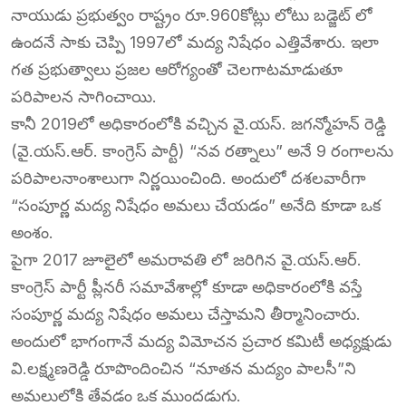
నాయుడు ప్రభుత్వం రాష్ట్రం రూ.960కోట్లు లోటు బడ్జెట్ లో
ఉందనే సాకు చెప్పి 1997లో మద్య నిషేధం ఎత్తివేశారు. ఇలా
గత ప్రభుత్వాలు ప్రజల ఆరోగ్యంతో చెలగాటమాడుతూ
పరిపాలన సాగించాయి.
కానీ 2019లో అధికారంలోకి వచ్చిన వై.యస్. జగన్మోహన్ రెడ్డి
(వై.యస్.ఆర్. కాంగ్రెస్ పార్టీ) “నవ రత్నాలు” అనే 9 రంగాలను
పరిపాలనాంశాలుగా నిర్ణయించింది. అందులో దశలవారీగా
“సంపూర్ణ మద్య నిషేధం అమలు చేయడం” అనేది కూడా ఒక
అంశం.
పైగా 2017 జూలైలో అమరావతి లో జరిగిన వై.యస్.ఆర్.
కాంగ్రెస్ పార్టీ ప్లీనరీ సమావేశాల్లో కూడా అధికారంలోకి వస్తే
సంపూర్ణ మద్య నిషేధం అమలు చేస్తామని తీర్మానించారు.
అందులో భాగంగానే మద్య విమోచన ప్రచార కమిటీ అధ్యక్షుడు
వి.లక్ష్మణరెడ్డి రూపొందించిన “నూతన మద్యం పాలసీ”ని
అమలులోకి తేవడం ఒక ముందడుగు.