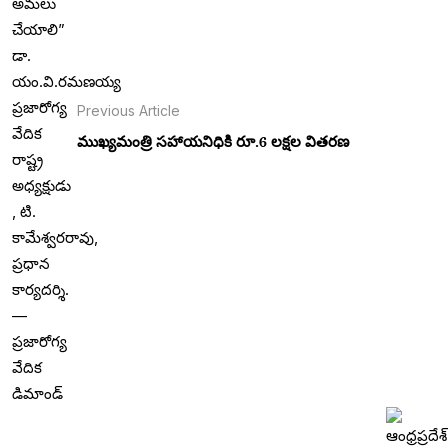
Previous Article
ముఖ్యమంత్రి సహాయనిధికి రూ.6 లక్షల వితరణ