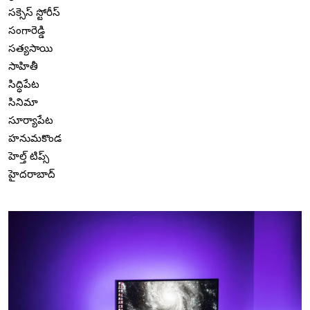
సక్సెస్ స్టోరీస్
సంగారెడ్డి
సత్యసాయి
సాహితీ
సిద్ధిపేట
సినిమా
సూర్యాపేట
హనుమకొండ
హెల్త్ టిప్స్
హైదరాబాద్