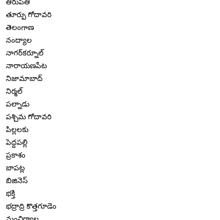
తిరుపతి
తూర్పు గోదావరి
తెలంగాణ
నంద్యాల
నాగర్‌కర్నూల్
నారాయణపేట
నిజామాబాద్
నిర్మల్
పల్నాడు
పశ్చిమ గోదావరి
పిల్లలకు
పెద్దపల్లి
ప్రకాశం
బాపట్ల
బిజినెస్
భక్తి
భద్రాద్రి కొత్తగూడెం
మంచిర్యాల