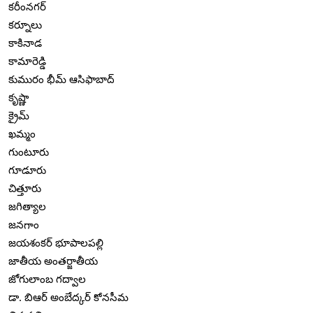
కరీంనగర్
కర్నూలు
కాకినాడ
కామారెడ్డి
కుమురం భీమ్ ఆసిఫాబాద్
కృష్ణా
క్రైమ్
ఖమ్మం
గుంటూరు
గూడూరు
చిత్తూరు
జగిత్యాల
జనగాం
జయశంకర్ భూపాలపల్లి
జాతీయ అంతర్జాతీయ
జోగులాంబ గద్వాల
డా. బిఆర్ అంబేద్కర్ కోనసీమ