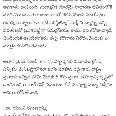
అవకాశం ఉంటుంది. మద్యానికి దూరమై సాధారణ జీవితంలోకి
మారిపోయినవారు కుటుంబాలతో కలిసి మెలసి సంతోషంగా
గడుపుతున్నారు. ఇలాంటి పరిస్థితుల్లో మళ్లీ మద్యాన్ని ఎన్ని
షరతులతో ప్రవేశపెట్టినా సమర్థనీయం కాదు. ఇది కరోనా వ్యాప్తి
చెందేందుకే ఉపయోగకరం తప్ప కరోనాను నిరోధించేందుకు ఏ
మాత్రం ఉపయోగపడదు.
అలాగే వై.యస్.ఆర్. కాంగ్రెస్ పార్టీ ప్లీనరీ సమావేశాల్లోను,
ఎన్నికల మేనిఫెస్టోలోనూ జగన్ మోహన్ రెడ్డి గారు రాష్ట్ర
ప్రజలకు ఇచ్చిన హామీ మేరకు 5 కోట్ల ప్రజల ఆరోగ్యాన్ని దృష్టిలో
ఉంచుకుని ఈ లాక్ డౌన్ సమయంలోనే సంపూర్ణ మద్య నిషేధం
అమలులోకి తేవాలి.
–డా. యం.వి.రమణయ్య
ప్రజారోగ్య వేదిక రాష్ట్ర అధ్యక్షుడు , టి. కామేశ్వరరావు, ప్రధాన