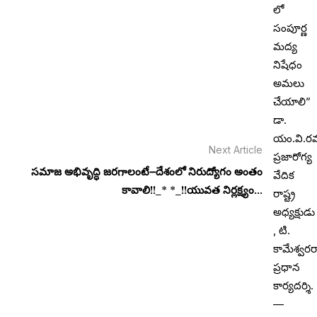
Next Article
సమాజ అభివృద్ధి జరగాలంటే౼దేశంలో నిరుద్యోగం అంతం
కావాలి!!_* *_!!యువత నిర్లక్ష్యం...