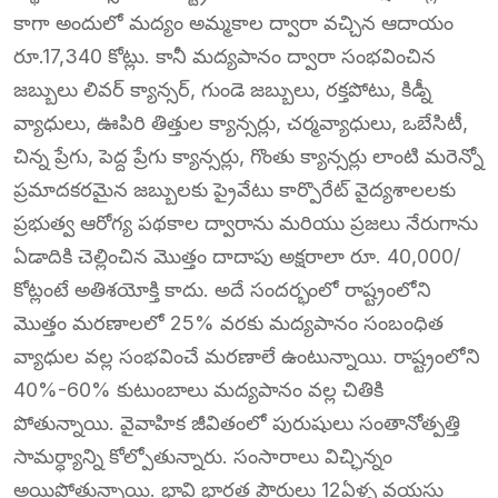
కాగా అందులో మద్యం అమ్మకాల ద్వారా వచ్చిన ఆదాయం
రూ.17,340 కోట్లు. కానీ మద్యపానం ద్వారా సంభవించిన
జబ్బులు లివర్ క్యాన్సర్, గుండె జబ్బులు, రక్తపోటు, కిడ్నీ
వ్యాధులు, ఊపిరి తిత్తుల క్యాన్సర్లు, చర్మవ్యాధులు, ఒబేసిటీ,
చిన్న ప్రేగు, పెద్ద ప్రేగు క్యాన్సర్లు, గొంతు క్యాన్సర్లు లాంటి మరెన్నో
ప్రమాదకరమైన జబ్బులకు ప్రైవేటు కార్పొరేట్ వైద్యశాలలకు
ప్రభుత్వ ఆరోగ్య పథకాల ద్వారాను మరియు ప్రజలు నేరుగాను
ఏడాదికి చెల్లించిన మొత్తం దాదాపు అక్షరాలా రూ. 40,000/
కోట్లంటే అతిశయోక్తి కాదు. అదే సందర్భంలో రాష్ట్రంలోని
మొత్తం మరణాలలో 25% వరకు మద్యపానం సంబంధిత
వ్యాధుల వల్ల సంభవించే మరణాలే ఉంటున్నాయి. రాష్ట్రంలోని
40%-60% కుటుంబాలు మద్యపానం వల్ల చితికి
పోతున్నాయి. వైవాహిక జీవితంలో పురుషులు సంతానోత్పత్తి
సామర్ధ్యాన్ని కోల్పోతున్నారు. సంసారాలు విచ్ఛిన్నం
అయిపోతున్నాయి. భావి భారత పౌరులు 12ఏళ్ళ వయసు