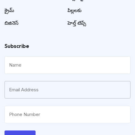
క్రైమ్
పిల్లలకు
బిజినెస్
హెల్త్ టిప్స్
Subscribe