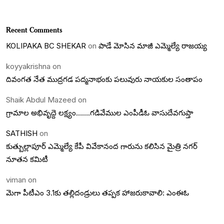
Recent Comments
KOLIPAKA BC SHEKAR
on
పాడే మోసిన మాజీ ఎమ్మెల్యే రాజయ్య
koyyakrishna
on
దివంగత నేత ముద్రగడ పద్మనాభంకు పలువురు నాయకుల సంతాపం
Shaik Abdul Mazeed
on
గ్రామాల అభివృద్దె లక్ష్యం…….గడివేముల ఎంపీడీఓ వాసుదేవగుప్తా
SATHISH
on
కుత్బుల్లాపూర్ ఎమ్మెల్యే కేపీ వివేకానంద గారును కలిసిన మైత్రి నగర్
నూతన కమిటీ
viman
on
మెగా పీటీఎం 3.1కు తల్లిదండ్రులు తప్పక హాజరుకావాలి: ఎంఈఓ