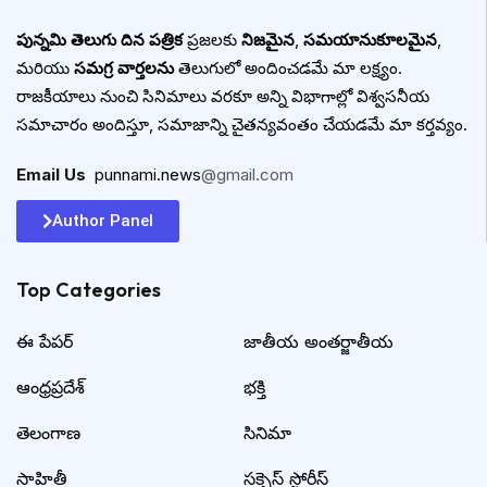
పున్నమి తెలుగు దిన పత్రిక
ప్రజలకు
నిజమైన
,
సమయానుకూలమైన
,
మరియు
సమగ్ర వార్తలను
తెలుగులో అందించడమే మా లక్ష్యం.
రాజకీయాలు నుంచి సినిమాలు వరకూ అన్ని విభాగాల్లో విశ్వసనీయ
సమాచారం అందిస్తూ, సమాజాన్ని చైతన్యవంతం చేయడమే మా కర్తవ్యం.
Email Us
:
punnami.news
@gmail.com
Author Panel
Top Categories​
ఈ పేపర్
జాతీయ అంతర్జాతీయ
ఆంధ్రప్రదేశ్
భక్తి
తెలంగాణ
సినిమా
సాహితీ
సక్సెస్ స్టోరీస్