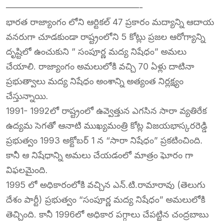
———————————————-
భారత రాజ్యాంగం లోని ఆర్టికల్ 47 ప్రకారం మద్యాన్ని ఆదాయ
వనరుగా చూడకుండా రాష్ట్రంలోని 5 కోట్లు ప్రజల ఆరోగ్యాన్ని
దృష్టిలో ఉంచుకుని ” సంపూర్ణ మద్య నిషేధం” అమలు
చేయాలి. రాజ్యాంగం అమలులోకి వచ్చి 70 ఏళ్లు దాటినా
ప్రభుత్వాలు మద్య నిషేధం అంశాన్ని అత్యంత నిర్లక్ష్యం
చేస్తున్నాయి.
1991- 1992లో రాష్ట్రంలో ఉవ్వెత్తున ఎగసిన సారా వ్యతిరేక
ఉద్యమ సెగతో ఆనాటి ముఖ్యమంత్రి కోట్ల విజయభాస్కరరెడ్డి
ప్రభుత్వం 1993 అక్టోబర్ 1 న “సారా నిషేధం” ప్రకటించింది.
కానీ ఆ నిషేధాన్ని అమలు చేయడంలో మాత్రం ఘోరం గా
విఫలమైంది.
1995 లో అధికారంలోకి వచ్చిన ఎన్.టి.రామారావు (తెలుగు
దేశం పార్టీ) ప్రభుత్వం “సంపూర్ణ మద్య నిషేధం” అమలులోకి
తెచ్చింది. కానీ 1996లో అధికార పగ్గాలు చేపట్టిన చంద్రబాబు