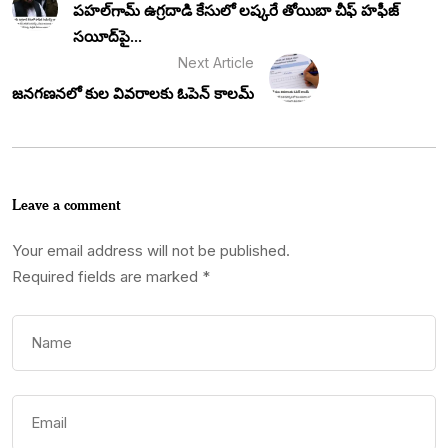
పహల్‌గామ్ ఉగ్రదాడి కేసులో లష్కరే తోయిబా చీఫ్ హఫీజ్
సయీద్‌పై...
Next Article
జనగణనలో కుల వివరాలకు ఓపెన్ కాలమ్
Leave a comment
Your email address will not be published.
Required fields are marked
*