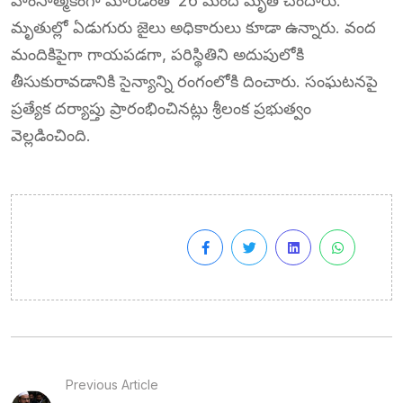
హింసాత్మకంగా మారడంతో 26 మంది మృతి చెందారు.
మృతుల్లో ఏడుగురు జైలు అధికారులు కూడా ఉన్నారు. వంద
మందికిపైగా గాయపడగా, పరిస్థితిని అదుపులోకి
తీసుకురావడానికి సైన్యాన్ని రంగంలోకి దించారు. సంఘటనపై
ప్రత్యేక దర్యాప్తు ప్రారంభించినట్లు శ్రీలంక ప్రభుత్వం
వెల్లడించింది.
Previous Article