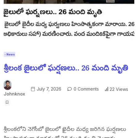
- News
శ్రీలంక జైలులో ఘర్షణలు.. 26 మంది మృతి
July 7, 2026
0 Comments
22 Views
Johnknox
శ్రీలంకలోని నెగోంబో జైలులో ఖైదీల మధ్య జరిగిన ఘర్షణలు