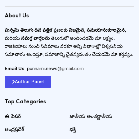
About Us
పున్నమి తెలుగు దిన పత్రిక
ప్రజలకు
నిజమైన
,
సమయానుకూలమైన
,
మరియు
సమగ్ర వార్తలను
తెలుగులో అందించడమే మా లక్ష్యం.
రాజకీయాలు నుంచి సినిమాలు వరకూ అన్ని విభాగాల్లో విశ్వసనీయ
సమాచారం అందిస్తూ, సమాజాన్ని చైతన్యవంతం చేయడమే మా కర్తవ్యం.
Email Us
:
punnami.news
@gmail.com
Author Panel
Top Categories​
ఈ పేపర్
జాతీయ అంతర్జాతీయ
ఆంధ్రప్రదేశ్
భక్తి