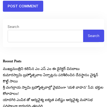
Search
Search
Recent Posts
ముఖ్యమంత్రిని కలిసిన ఎం ఎస్ ఎం ఈ డైరెక్టర్ చినబాబు
కుమారస్వామి బ్రహ్మోత్సవాల ఏర్పాట్లను పరిశీలించిన దేవస్థానం చైర్మన్
కొట్టే సాయి
శ్రీ చంగల్రాయ స్వామి బ్రహ్మోత్సవాల్లో వైభవంగా ‘యళి వాహన’ సేవ: భక్తుల
కోలాహలం!
యాదగిరి ఎంపిక తో ఆర్యవైశ్య ఐక్యత పటిష్టం ఆర్యవైశ్య మహాసభ
పరిపాలనా కార్యదర్శి తటవర్తి