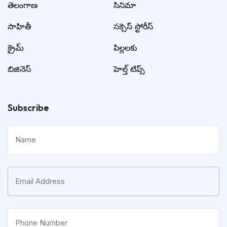
తెలంగాణ
సినిమా
సాహితీ
సక్సెస్ స్టోరీస్
క్రైమ్
పిల్లలకు
బిజినెస్
హెల్త్ టిప్స్
Subscribe