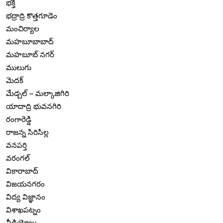
భక్తి
భద్రాద్రి కొత్తగూడెం
మంచిర్యాల
మహబూబాబాద్
మహబూబ్ నగర్
ములుగు
మెదక్
మేడ్చల్ – మల్కాజిగిరి
యాదాద్రి భువనగిరి
రంగారెడ్డి
రాజన్న సిరిసిల్ల
వనపర్తి
వరంగల్
వికారాబాద్
విజయనగరం
విద్య విజ్ఞానం
విశాఖపట్నం
వీడియోలు