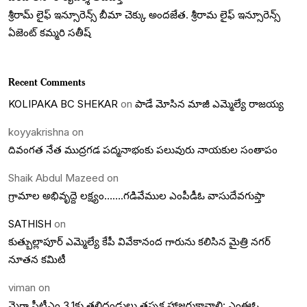
శ్రీరామ్ లైఫ్ ఇన్సూరెన్స్ బీమా చెక్కు అందజేత. శ్రీరామ లైఫ్ ఇన్సూరెన్స్
ఏజెంట్ కమ్మరి సతీష్
Recent Comments
KOLIPAKA BC SHEKAR
on
పాడే మోసిన మాజీ ఎమ్మెల్యే రాజయ్య
koyyakrishna
on
దివంగత నేత ముద్రగడ పద్మనాభంకు పలువురు నాయకుల సంతాపం
Shaik Abdul Mazeed
on
గ్రామాల అభివృద్దె లక్ష్యం…….గడివేముల ఎంపీడీఓ వాసుదేవగుప్తా
SATHISH
on
కుత్బుల్లాపూర్ ఎమ్మెల్యే కేపీ వివేకానంద గారును కలిసిన మైత్రి నగర్
నూతన కమిటీ
viman
on
మెగా పీటీఎం 3.1కు తల్లిదండ్రులు తప్పక హాజరుకావాలి: ఎంఈఓ