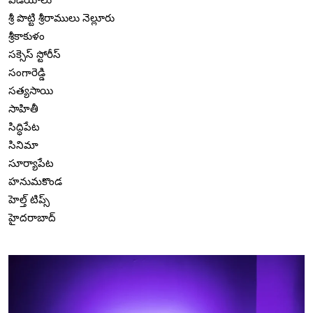
శ్రీ పొట్టి శ్రీరాములు నెల్లూరు
శ్రీకాకుళం
సక్సెస్ స్టోరీస్
సంగారెడ్డి
సత్యసాయి
సాహితీ
సిద్ధిపేట
సినిమా
సూర్యాపేట
హనుమకొండ
హెల్త్ టిప్స్
హైదరాబాద్