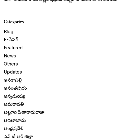
Categories
Blog
E-పేపర్
Featured
News
Others
Updates
అనకాపల్లి
అనంతపురం
అన్నమయ్య
అమరావతి
అల్లూరి సీతారామరాజు
ఆదిలాబాదు
ఆంధ్రప్రదేశ్
ఎన్ టి ఆర్ జిల్లా