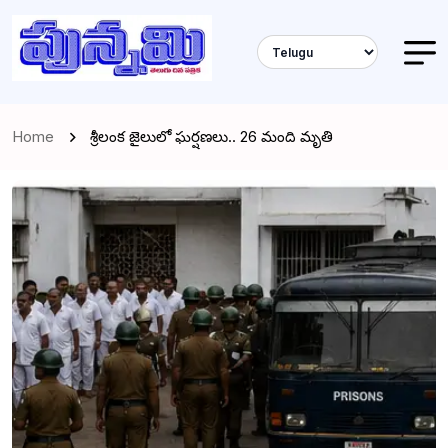
Home
శ్రీలంక జైలులో ఘర్షణలు.. 26 మంది మృతి