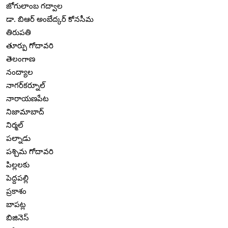
జోగులాంబ గద్వాల
డా. బిఆర్ అంబేద్కర్ కోనసీమ
తిరుపతి
తూర్పు గోదావరి
తెలంగాణ
నంద్యాల
నాగర్‌కర్నూల్
నారాయణపేట
నిజామాబాద్
నిర్మల్
పల్నాడు
పశ్చిమ గోదావరి
పిల్లలకు
పెద్దపల్లి
ప్రకాశం
బాపట్ల
బిజినెస్