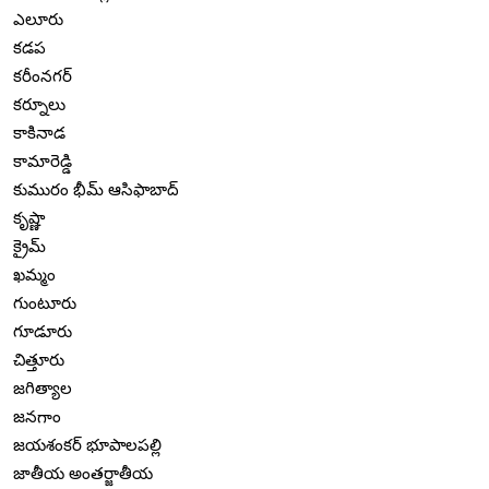
ఎలూరు
కడప
కరీంనగర్
కర్నూలు
కాకినాడ
కామారెడ్డి
కుమురం భీమ్ ఆసిఫాబాద్
కృష్ణా
క్రైమ్
ఖమ్మం
గుంటూరు
గూడూరు
చిత్తూరు
జగిత్యాల
జనగాం
జయశంకర్ భూపాలపల్లి
జాతీయ అంతర్జాతీయ