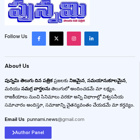
Follow Us
About Us
పున్నమి తెలుగు దిన పత్రిక
ప్రజలకు
నిజమైన
,
సమయానుకూలమైన
,
మరియు
సమగ్ర వార్తలను
తెలుగులో అందించడమే మా లక్ష్యం.
రాజకీయాలు నుంచి సినిమాలు వరకూ అన్ని విభాగాల్లో విశ్వసనీయ
సమాచారం అందిస్తూ, సమాజాన్ని చైతన్యవంతం చేయడమే మా కర్తవ్యం.
Email Us
:
punnami.news
@gmail.com
Author Panel