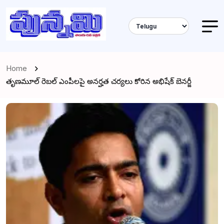
Home
తృణమూల్ రెబల్ ఎంపీలపై అనర్హత చర్యలు కోరిన అభిషేక్ బెనర్జీ