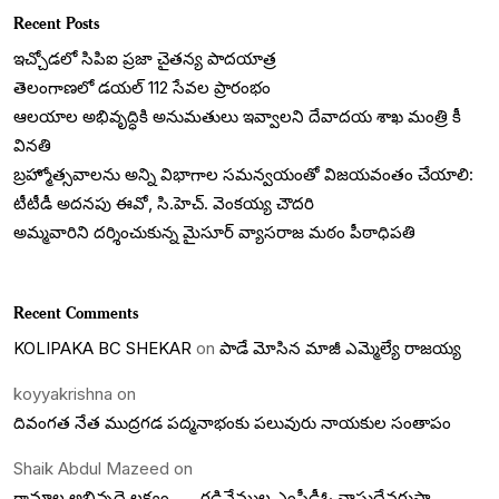
Recent Posts
ఇచ్చోడలో సిపిఐ ప్రజా చైతన్య పాదయాత్ర
తెలంగాణలో డయల్‌ 112 సేవల ప్రారంభం
ఆలయాల అభివృద్ధికి అనుమతులు ఇవ్వాలని దేవాదయ శాఖ మంత్రి కీ
వినతి
బ్రహ్మోత్సవాలను అన్ని విభాగాల సమన్వయంతో విజయవంతం చేయాలి:
టీటీడీ అదనపు ఈవో, సి.హెచ్. వెంకయ్య చౌదరి
అమ్మవారిని దర్శించుకున్న మైసూర్ వ్యాసరాజ మఠం పీఠాధిపతి
Recent Comments
KOLIPAKA BC SHEKAR
on
పాడే మోసిన మాజీ ఎమ్మెల్యే రాజయ్య
koyyakrishna
on
దివంగత నేత ముద్రగడ పద్మనాభంకు పలువురు నాయకుల సంతాపం
Shaik Abdul Mazeed
on
గ్రామాల అభివృద్దె లక్ష్యం…….గడివేముల ఎంపీడీఓ వాసుదేవగుప్తా