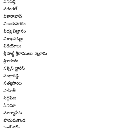
వనపర్తి
వరంగల్
వికారాబాద్
విజయనగరం
విద్య విజ్ఞానం
విశాఖపట్నం
వీడియోలు
శ్రీ పొట్టి శ్రీరాములు నెల్లూరు
శ్రీకాకుళం
సక్సెస్ స్టోరీస్
సంగారెడ్డి
సత్యసాయి
సాహితీ
సిద్ధిపేట
సినిమా
సూర్యాపేట
హనుమకొండ
హెల్త్ టిప్స్