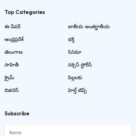
Top Categories​
ఈ పేపర్
జాతీయ అంతర్జాతీయ
ఆంధ్రప్రదేశ్
భక్తి
తెలంగాణ
సినిమా
సాహితీ
సక్సెస్ స్టోరీస్
క్రైమ్
పిల్లలకు
బిజినెస్
హెల్త్ టిప్స్
Subscribe