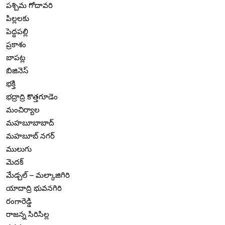
పశ్చిమ గోదావరి
పిల్లలకు
పెద్దపల్లి
ప్రకాశం
బాపట్ల
బిజినెస్
భక్తి
భద్రాద్రి కొత్తగూడెం
మంచిర్యాల
మహబూబాబాద్
మహబూబ్ నగర్
ములుగు
మెదక్
మేడ్చల్ – మల్కాజిగిరి
యాదాద్రి భువనగిరి
రంగారెడ్డి
రాజన్న సిరిసిల్ల