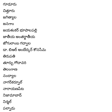
గూడూరు
చిత్తూరు
జగిత్యాల
జనగాం
జయశంకర్ భూపాలపల్లి
జాతీయ అంతర్జాతీయ
జోగులాంబ గద్వాల
డా. బిఆర్ అంబేద్కర్ కోనసీమ
తిరుపతి
తూర్పు గోదావరి
తెలంగాణ
నంద్యాల
నాగర్‌కర్నూల్
నారాయణపేట
నిజామాబాద్
నిర్మల్
పల్నాడు