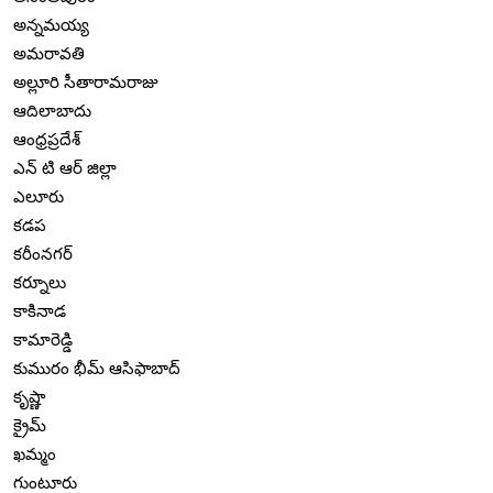
అన్నమయ్య
అమరావతి
అల్లూరి సీతారామరాజు
ఆదిలాబాదు
ఆంధ్రప్రదేశ్
ఎన్ టి ఆర్ జిల్లా
ఎలూరు
కడప
కరీంనగర్
కర్నూలు
కాకినాడ
కామారెడ్డి
కుమురం భీమ్ ఆసిఫాబాద్
కృష్ణా
క్రైమ్
ఖమ్మం
గుంటూరు