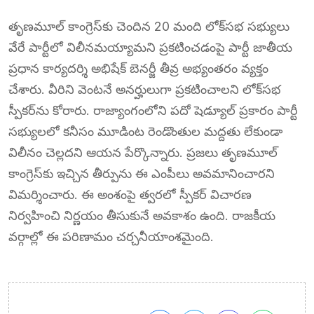
తృణమూల్ కాంగ్రెస్‌కు చెందిన 20 మంది లోక్‌సభ సభ్యులు
వేరే పార్టీలో విలీనమయ్యామని ప్రకటించడంపై పార్టీ జాతీయ
ప్రధాన కార్యదర్శి అభిషేక్ బెనర్జీ తీవ్ర అభ్యంతరం వ్యక్తం
చేశారు. వీరిని వెంటనే అనర్హులుగా ప్రకటించాలని లోక్‌సభ
స్పీకర్‌ను కోరారు. రాజ్యాంగంలోని పదో షెడ్యూల్ ప్రకారం పార్టీ
సభ్యులలో కనీసం మూడింట రెండొంతుల మద్దతు లేకుండా
విలీనం చెల్లదని ఆయన పేర్కొన్నారు. ప్రజలు తృణమూల్
కాంగ్రెస్‌కు ఇచ్చిన తీర్పును ఈ ఎంపీలు అవమానించారని
విమర్శించారు. ఈ అంశంపై త్వరలో స్పీకర్ విచారణ
నిర్వహించి నిర్ణయం తీసుకునే అవకాశం ఉంది. రాజకీయ
వర్గాల్లో ఈ పరిణామం చర్చనీయాంశమైంది.