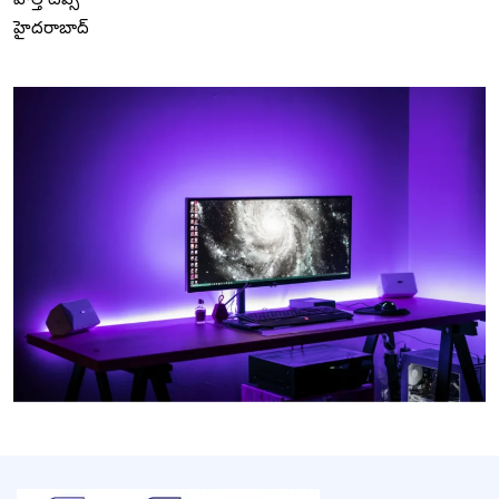
హైదరాబాద్