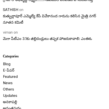
SATHISH
on
కుత్బుల్లాపూర్ ఎమ్మెల్యే కేపీ వివేకానంద గారును కలిసిన మైత్రి నగర్
నూతన కమిటీ
viman
on
మెగా పీటీఎం 3.1కు తల్లిదండ్రులు తప్పక హాజరుకావాలి: ఎంఈఓ
Categories
Blog
E-పేపర్
Featured
News
Others
Updates
అనకాపల్లి
అనంతపురం