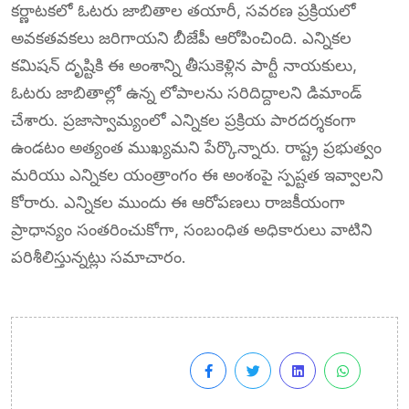
కర్ణాటకలో ఓటరు జాబితాల తయారీ, సవరణ ప్రక్రియలో
అవకతవకలు జరిగాయని బీజేపీ ఆరోపించింది. ఎన్నికల
కమిషన్ దృష్టికి ఈ అంశాన్ని తీసుకెళ్లిన పార్టీ నాయకులు,
ఓటరు జాబితాల్లో ఉన్న లోపాలను సరిదిద్దాలని డిమాండ్
చేశారు. ప్రజాస్వామ్యంలో ఎన్నికల ప్రక్రియ పారదర్శకంగా
ఉండటం అత్యంత ముఖ్యమని పేర్కొన్నారు. రాష్ట్ర ప్రభుత్వం
మరియు ఎన్నికల యంత్రాంగం ఈ అంశంపై స్పష్టత ఇవ్వాలని
కోరారు. ఎన్నికల ముందు ఈ ఆరోపణలు రాజకీయంగా
ప్రాధాన్యం సంతరించుకోగా, సంబంధిత అధికారులు వాటిని
పరిశీలిస్తున్నట్లు సమాచారం.