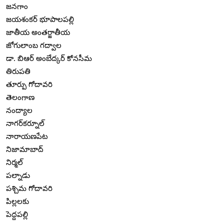
జనగాం
జయశంకర్ భూపాలపల్లి
జాతీయ అంతర్జాతీయ
జోగులాంబ గద్వాల
డా. బిఆర్ అంబేద్కర్ కోనసీమ
తిరుపతి
తూర్పు గోదావరి
తెలంగాణ
నంద్యాల
నాగర్‌కర్నూల్
నారాయణపేట
నిజామాబాద్
నిర్మల్
పల్నాడు
పశ్చిమ గోదావరి
పిల్లలకు
పెద్దపల్లి