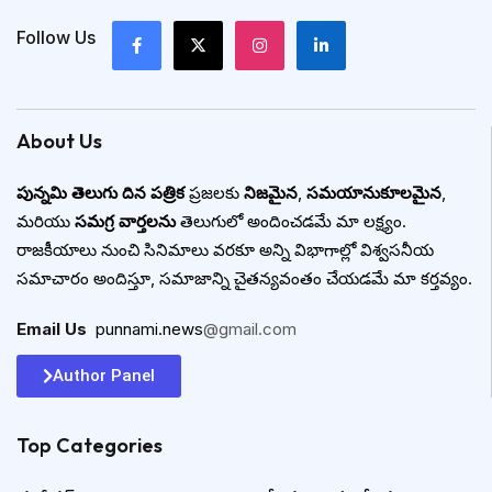
Follow Us
About Us
పున్నమి తెలుగు దిన పత్రిక
ప్రజలకు
నిజమైన
,
సమయానుకూలమైన
,
మరియు
సమగ్ర వార్తలను
తెలుగులో అందించడమే మా లక్ష్యం.
రాజకీయాలు నుంచి సినిమాలు వరకూ అన్ని విభాగాల్లో విశ్వసనీయ
సమాచారం అందిస్తూ, సమాజాన్ని చైతన్యవంతం చేయడమే మా కర్తవ్యం.
Email Us
:
punnami.news
@gmail.com
Author Panel
Top Categories​