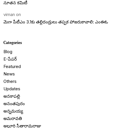
నూతన కమిటీ
viman
on
మెగా పీటీఎం 3.1కు తల్లిదండ్రులు తప్పక హాజరుకావాలి: ఎంఈఓ
Categories
Blog
E-పేపర్
Featured
News
Others
Updates
అనకాపల్లి
అనంతపురం
అన్నమయ్య
అమరావతి
అల్లూరి సీతారామరాజు