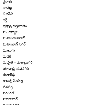
ప్రకాశం
బాపట్ల
బిజినెస్
భక్తి
భద్రాద్రి కొత్తగూడెం
మంచిర్యాల
మహబూబాబాద్
మహబూబ్ నగర్
ములుగు
మెదక్
మేడ్చల్ – మల్కాజిగిరి
యాదాద్రి భువనగిరి
రంగారెడ్డి
రాజన్న సిరిసిల్ల
వనపర్తి
వరంగల్
వికారాబాద్