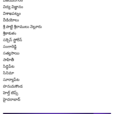
విజయనగరం
విద్య విజ్ఞానం
విశాఖపట్నం
వీడియోలు
శ్రీ పొట్టి శ్రీరాములు నెల్లూరు
శ్రీకాకుళం
సక్సెస్ స్టోరీస్
సంగారెడ్డి
సత్యసాయి
సాహితీ
సిద్ధిపేట
సినిమా
సూర్యాపేట
హనుమకొండ
హెల్త్ టిప్స్
హైదరాబాద్