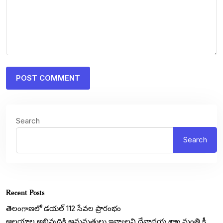
Search
Search
Recent Posts
తెలంగాణలో డయల్‌ 112 సేవల ప్రారంభం
ఆలయాల అభివృద్ధికి అనుమతులు ఇవ్వాలని దేవాదయ శాఖ మంత్రి కీ