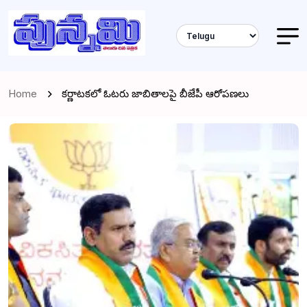
Home
కర్ణాటకలో ఓటరు జాబితాలపై బీజేపీ ఆరోపణలు