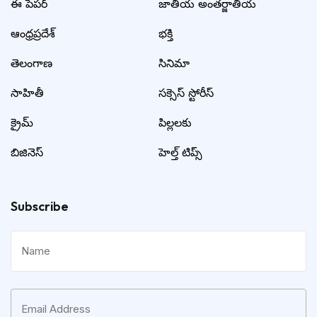
ఈ పేపర్
జాతీయ అంతర్జాతీయ
ఆంధ్రప్రదేశ్
భక్తి
తెలంగాణ
సినిమా
సాహితీ
సక్సెస్ స్టోరీస్
క్రైమ్
పిల్లలకు
బిజినెస్
హెల్త్ టిప్స్
Subscribe