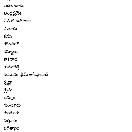
ఆదిలాబాదు
ఆంధ్రప్రదేశ్
ఎన్ టి ఆర్ జిల్లా
ఎలూరు
కడప
కరీంనగర్
కర్నూలు
కాకినాడ
కామారెడ్డి
కుమురం భీమ్ ఆసిఫాబాద్
కృష్ణా
క్రైమ్
ఖమ్మం
గుంటూరు
గూడూరు
చిత్తూరు
జగిత్యాల