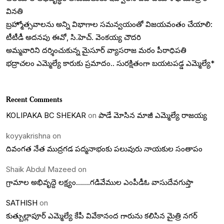
వినతి
బ్రహ్మోత్సవాలను అన్ని విభాగాల సమన్వయంతో విజయవంతం చేయాలి:
టీటీడీ అదనపు ఈవో, సి.హెచ్. వెంకయ్య చౌదరి
అమ్మవారిని దర్శించుకున్న మైసూర్ వ్యాసరాజ మఠం పీఠాధిపతి
భద్రాచలం ఎమ్మెల్యే కారుకు ప్రమాదం.. సురక్షితంగా బయటపడ్డ ఎమ్మెల్యే*
Recent Comments
KOLIPAKA BC SHEKAR
on
పాడే మోసిన మాజీ ఎమ్మెల్యే రాజయ్య
koyyakrishna
on
దివంగత నేత ముద్రగడ పద్మనాభంకు పలువురు నాయకుల సంతాపం
Shaik Abdul Mazeed
on
గ్రామాల అభివృద్దె లక్ష్యం…….గడివేముల ఎంపీడీఓ వాసుదేవగుప్తా
SATHISH
on
కుత్బుల్లాపూర్ ఎమ్మెల్యే కేపీ వివేకానంద గారును కలిసిన మైత్రి నగర్