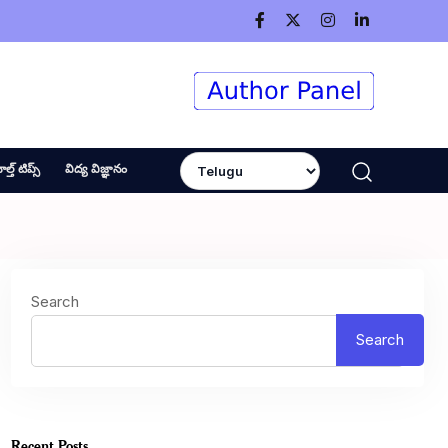
ెల్త్ టిప్స్
విద్య విజ్ఞానం
Search
Search
Recent Posts