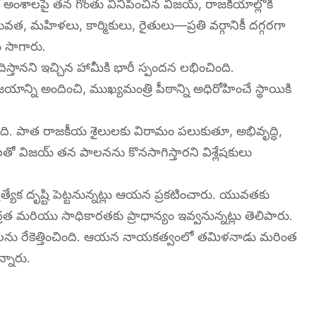
 అంశాలపై తన గొంతు వినిపించిన విజయ్, రాజకీయాల్లోకి
త, మహిళలు, కార్మికులు, రైతులు—ప్రతి వర్గానికీ దగ్గరగా
ు సాగారు.
స్తానని ఇచ్చిన హామీకి భారీ స్పందన లభించింది.
ిజయాన్ని అందించి, ముఖ్యమంత్రి పీఠాన్ని అధిరోహించే స్థాయికి
ంది. పాత రాజకీయ శైలులకు విరామం పలుకుతూ, అభివృద్ధి,
తో విజయ్ తన పాలనను కొనసాగిస్తారని విశ్లేషకులు
 ప్రత్యేక దృష్టి పెట్టనున్నట్లు ఆయన ప్రకటించారు. యువతకు
 మరియు సాధికారతకు ప్రాధాన్యం ఇవ్వనున్నట్లు తెలిపారు.
 ఆశలను రేకెత్తించింది. ఆయన నాయకత్వంలో తమిళనాడు మరింత
్నారు.