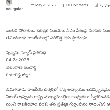
May 4, 2026
0 Comments
75 Vi
Adurgaiah
ఒంటరి పోరాటం.. చరిత్రక విజయం: సీఎం పీఠంపై దళపతి విజ
తమిళనాడు రాజకీయాల్లో సరికొత్త శకం ప్రారంభం
పున్నమి న్యూస్ ప్రతినిధి
04 మే 2026
తెలంగాణ ఇంచార్జి
రంగారెడ్డి జిల్లా
తమిళనాడు రాజకీయ చరిత్రలో కొత్త అధ్యాయం ఆవిష్కృతమైం
విజయ్ ఇప్పుడు రాష్ట్ర ముఖ్యమంత్రిగా బాధ్యతలు స్వీకరించడ
నుంచి రాజకీయాల వరకు తన ప్రత్యేక గుర్తింపును సాధించిన 