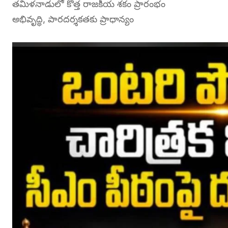
తమిళనాడులో కొత్త రాజకీయ శకం ప్రారంభం
అభివృద్ధి, పారదర్శకతకు ప్రాధాన్యం