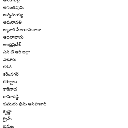
అనంతపురం
అన్నమయ్య
అమరావతి
అల్లూరి సీతారామరాజు
ఆదిలాబాదు
ఆంధ్రప్రదేశ్
ఎన్ టి ఆర్ జిల్లా
ఎలూరు
కడప
కరీంనగర్
కర్నూలు
కాకినాడ
కామారెడ్డి
కుమురం భీమ్ ఆసిఫాబాద్
కృష్ణా
క్రైమ్
ఖమ్మం