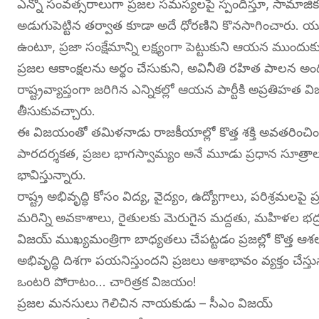
ఎన్నో సంవత్సరాలుగా ప్రజల సమస్యలపై స్పందిస్తూ, సామాజిక
అడుగుపెట్టిన తర్వాత కూడా అదే ధోరణిని కొనసాగించారు. యువ
ఉంటూ, ప్రజా సంక్షేమాన్ని లక్ష్యంగా పెట్టుకుని ఆయన ముందుక
ప్రజల ఆకాంక్షలను అర్థం చేసుకుని, అవినీతి రహిత పాలన అంది
రాష్ట్రవ్యాప్తంగా జరిగిన ఎన్నికల్లో ఆయన పార్టీకి అప్రతిహత వ
తీసుకువచ్చారు.
ఈ విజయంతో తమిళనాడు రాజకీయాల్లో కొత్త శక్తి అవతరించి
పారదర్శకత, ప్రజల భాగస్వామ్యం అనే మూడు ప్రధాన సూత్రాల
భావిస్తున్నారు.
రాష్ట్ర అభివృద్ధి కోసం విద్య, వైద్యం, ఉద్యోగాలు, పరిశ్రమలపై
మరిన్ని అవకాశాలు, రైతులకు మెరుగైన మద్దతు, మహిళల భద్రత
విజయ్ ముఖ్యమంత్రిగా బాధ్యతలు చేపట్టడం ప్రజల్లో కొత్త
అభివృద్ధి దిశగా పయనిస్తుందని ప్రజలు ఆశాభావం వ్యక్తం చేస్తున
ఒంటరి పోరాటం… చారిత్రక విజయం!
ప్రజల మనసులు గెలిచిన నాయకుడు – సీఎం విజయ్