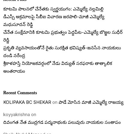
కూటమి పాలనలో చేనేతకు స్వర్ణయుగం: ఎమ్మెల్యే నల్లమిల్లి
డీఎస్సీ అక్రమాలపై సీబీఐ విచారణ జరపాలి-మాజీ ఎమ్మెల్యే
మధుసూదన్ రెడ్డి
చేనేత సంక్షేమానికి కూటమి ప్రభుత్వం పెద్దపీట-ఎమ్మెల్యే బొజ్జల సుధీర్
రెడ్డి
ప్రకృతి వ్యవసాయంతోనే రైతు సురక్షిత భవిష్యత్-జనసేన నాయకులు
దండి నరేంద్ర
శ్రీకాళహస్తి నియోజకవర్గంలో నేడు విద్యుత్ సరఫరాకు తాత్కాలిక
అంతరాయం
Recent Comments
KOLIPAKA BC SHEKAR
on
పాడే మోసిన మాజీ ఎమ్మెల్యే రాజయ్య
koyyakrishna
on
దివంగత నేత ముద్రగడ పద్మనాభంకు పలువురు నాయకుల సంతాపం