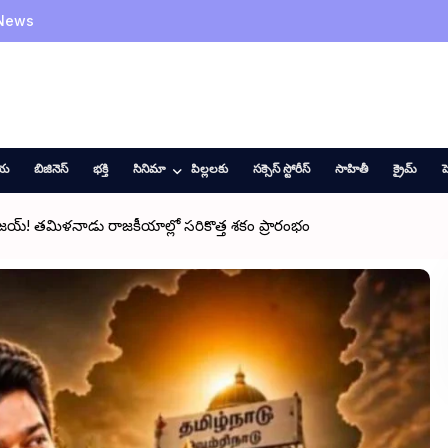
 News
ీయ
బిజినెస్
భక్తి
సినిమా
పిల్లలకు
సక్సెస్ స్టోరీస్
సాహితీ
క్రైమ్
హ
య్! తమిళనాడు రాజకీయాల్లో సరికొత్త శకం ప్రారంభం