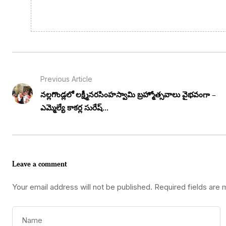
Previous Article
నల్లగొండ్లలో లక్ష్మీనరసింహస్వామి బ్రహ్మోత్సవాలు వైభవంగా –
ఎమ్మెల్యే కాకర్ల సురేష్...
Leave a comment
Your email address will not be published.
Required fields are