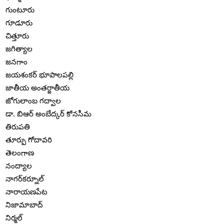
గుంటూరు
గూడూరు
చిత్తూరు
జగిత్యాల
జనగాం
జయశంకర్ భూపాలపల్లి
జాతీయ అంతర్జాతీయ
జోగులాంబ గద్వాల
డా. బిఆర్ అంబేద్కర్ కోనసీమ
తిరుపతి
తూర్పు గోదావరి
తెలంగాణ
నంద్యాల
నాగర్‌కర్నూల్
నారాయణపేట
నిజామాబాద్
నిర్మల్