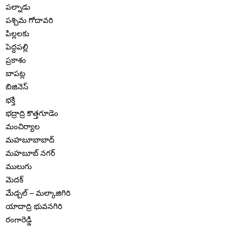
పల్నాడు
పశ్చిమ గోదావరి
పిల్లలకు
పెద్దపల్లి
ప్రకాశం
బాపట్ల
బిజినెస్
భక్తి
భద్రాద్రి కొత్తగూడెం
మంచిర్యాల
మహబూబాబాద్
మహబూబ్ నగర్
ములుగు
మెదక్
మేడ్చల్ – మల్కాజిగిరి
యాదాద్రి భువనగిరి
రంగారెడ్డి