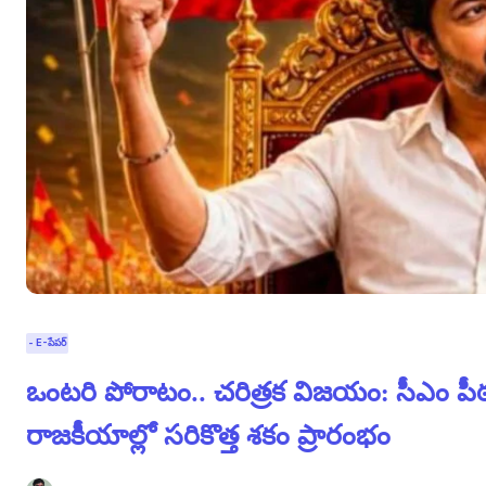
- E-పేపర్
ఒంటరి పోరాటం.. చరిత్రక విజయం: సీఎం 
రాజకీయాల్లో సరికొత్త శకం ప్రారంభం