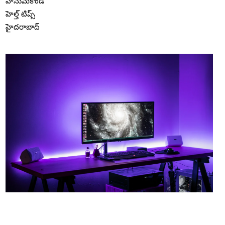
హనుమకొండ
హెల్త్ టిప్స్
హైదరాబాద్