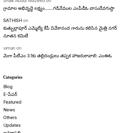
Shaik Abdul Mazeed
on
గ్రామాల అభివృద్దె లక్ష్యం…….గడివేముల ఎంపీడీఓ వాసుదేవగుప్తా
SATHISH
on
కుత్బుల్లాపూర్ ఎమ్మెల్యే కేపీ వివేకానంద గారును కలిసిన మైత్రి నగర్
నూతన కమిటీ
viman
on
మెగా పీటీఎం 3.1కు తల్లిదండ్రులు తప్పక హాజరుకావాలి: ఎంఈఓ
Categories
Blog
E-పేపర్
Featured
News
Others
Updates
అనకాపల్లి