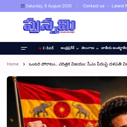
Saturday, 8 August 2026
Contact us
Latest
ఆంధ్రప్రదేశ్
తెలంగాణ
జాతీయ అంతర్జాత
E-పేపర్
Home
ఒంటరి పోరాటం.. చరిత్రక విజయం: సీఎం పీఠంపై దళపతి విజ