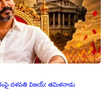
పీఠంపై దళపతి విజయ్! తమిళనాడు