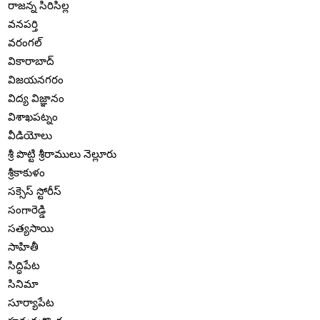
రాజన్న సిరిసిల్ల
వనపర్తి
వరంగల్
వికారాబాద్
విజయనగరం
విద్య విజ్ఞానం
విశాఖపట్నం
వీడియోలు
శ్రీ పొట్టి శ్రీరాములు నెల్లూరు
శ్రీకాకుళం
సక్సెస్ స్టోరీస్
సంగారెడ్డి
సత్యసాయి
సాహితీ
సిద్ధిపేట
సినిమా
సూర్యాపేట