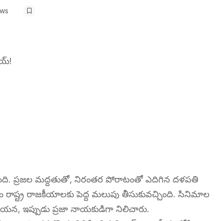
ews
య్!
ది. ప్రజల మద్దతుతో, నిరంతర పోరాటంతో ఎదిగిన దళపతి
ం రాష్ట్ర రాజకీయాలకు పెద్ద మలుపు తీసుకువచ్చింది. సినిమాల
ఆయన, ఇప్పుడు ప్రజా నాయకుడిగా నిలిచారు.