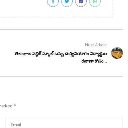
Next Article
తెలంగాణ పబ్లిక్ స్కూల్ బస్సు దుర్వినియోగం విద్యార్థుల
రవాణా కోసం...
 marked
*