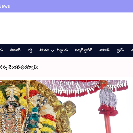
 News
ీయ
బిజినెస్
భక్తి
సినిమా
పిల్లలకు
సక్సెస్ స్టోరీస్
సాహితీ
క్రైమ్
హ
న్న వేంకటేశ్వరస్వామి