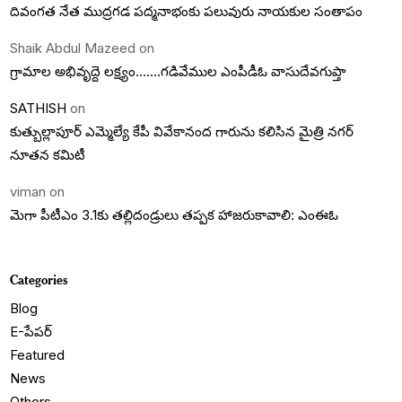
దివంగత నేత ముద్రగడ పద్మనాభంకు పలువురు నాయకుల సంతాపం
Shaik Abdul Mazeed
on
గ్రామాల అభివృద్దె లక్ష్యం…….గడివేముల ఎంపీడీఓ వాసుదేవగుప్తా
SATHISH
on
కుత్బుల్లాపూర్ ఎమ్మెల్యే కేపీ వివేకానంద గారును కలిసిన మైత్రి నగర్
నూతన కమిటీ
viman
on
మెగా పీటీఎం 3.1కు తల్లిదండ్రులు తప్పక హాజరుకావాలి: ఎంఈఓ
Categories
Blog
E-పేపర్
Featured
News
Others