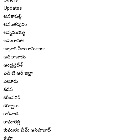
Updates
అనకాపల్లి
అనంతపురం
అన్నమయ్య
అమరావతి
అల్లూరి సీతారామరాజు
ఆదిలాబాదు
ఆంధ్రప్రదేశ్
ఎన్ టి ఆర్ జిల్లా
ఎలూరు
కడప
కరీంనగర్
కర్నూలు
కాకినాడ
కామారెడ్డి
కుమురం భీమ్ ఆసిఫాబాద్
కృష్ణా