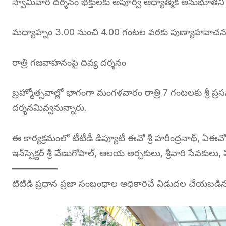
స్వామివారి దర్శనం భక్తులకు అపూర్వ ఆధ్యాత్మిక అనుభూతిని 
మధ్యాహ్నం 3.00 నుంచి 4.00 గంటల వరకు పుణ్యాహవాచనం
రాత్రి గజవాహనంపై దివ్య దర్శనం
బ్రహ్మోత్సవాల్లో భాగంగా మంగళవారం రాత్రి 7 గంటలకు శ్రీ ప్
దర్శనమివ్వనున్నారు.
ఈ కార్యక్రమంలో టీటీడీ డిప్యూటీ ఈవో శ్రీ హరీంద్రనాథ్, ఏఈవో శ
ఇన్‌స్పెక్టర్ శ్రీ వేణుగోపాల్, ఆలయ అర్చకులు, శ్రీవారి సేవకులు,
—————
టిటిడి ప్రధాన ప్రజా సంబంధాల అధికారిచే విడుదల చేయబడిన