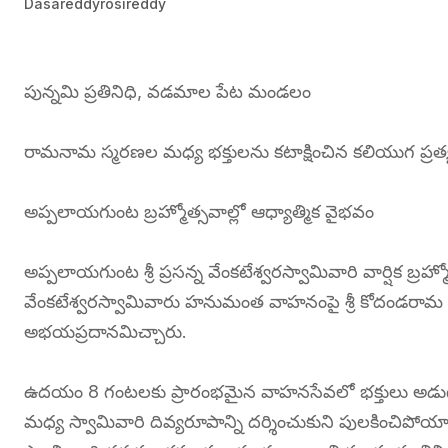
Dasareddyrosireddy
పున్నమి ప్రతినిధి, వడమాల పేట మండలం
రామనామ స్మరణల మధ్య భక్తులను కటాక్షించిన కలియుగ ప్రత్య
అప్పలాయగుంట బ్రహ్మోత్సవాల్లో ఆధ్యాత్మిక వైభవం
అప్పలాయగుంట శ్రీ ప్రసన్న వేంకటేశ్వరస్వామివారి వార్షిక బ్ర
వేంకటేశ్వరస్వామివారు హనుమంత వాహనంపై శ్రీ కోదండరామ 
అభయప్రదానమిచ్చారు.
ఉదయం 8 గంటలకు ప్రారంభమైన వాహనసేవలో భక్తులు అడుగడ
మధ్య స్వామివారి దివ్యరూపాన్ని దర్శించుకుని పులకించిప