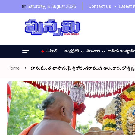
Saturday, 8 August 2026
Contact us
Latest
ఆంధ్రప్రదేశ్
తెలంగాణ
జాతీయ అంతర్జాత
E-పేపర్
Home
హనుమంత వాహనంపై శ్రీ కోదండరాముడి అలంకారంలో శ్రీ ప్రస