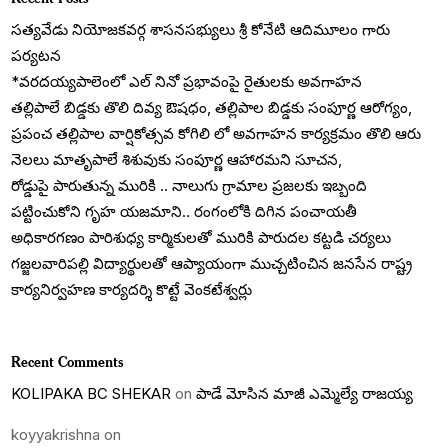
సత్యవేడు నియోజకవర్గ శాసనసభ్యులు శ్రీ కోనేటి ఆదిమూలం గారు
పర్యటన
*వరదయ్యపాలెంలో ఎల్ నినో ప్రభావంపై రైతులకు అవగాహన
తల్లిపాలే బిడ్డకు తొలి దివ్య ఔషధం, తల్లిపాల బిడ్డకు సంపూర్ణ ఆరోగ్యం,
ప్రపంచ తల్లిపాల వార్షికోత్సవ కోగిలి లో అవగాహన కార్యక్రమం తొలి ఆరు
నెలలు మాతృపాలే శిశువుకు సంపూర్ణ ఆహారమని సూచన,
రోడ్డుపై పారుతున్న మురికి .. నాలుగు గ్రామాల ప్రజలకు ఇబ్బంది
పట్టించుకోని గృహ యజమాని.. రంగంలోకి దిగిన పంచాయతీ
అధికారగణం పారిశుధ్య కార్మికులతో మురికి పారుదల కట్టడి చర్యలు
గజ్జలవారిపల్లి విద్యార్థులతో ఆప్యాయంగా ముచ్చటించిన జనసేన రాష్ట్ర
కార్యనిర్వహణ కార్యదర్శి కొట్టే వెంకటేశ్వర్లు
Recent Comments
KOLIPAKA BC SHEKAR
on
పాడే మోసిన మాజీ ఎమ్మెల్యే రాజయ్య
koyyakrishna
on