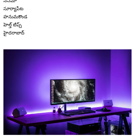
సినిమా
సూర్యాపేట
హనుమకొండ
హెల్త్ టిప్స్
హైదరాబాద్