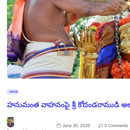
- తిరుపతి
హనుమంత వాహనంపై శ్రీ కోదండరాముడి అలంకార
June 30, 2026
0 Comments