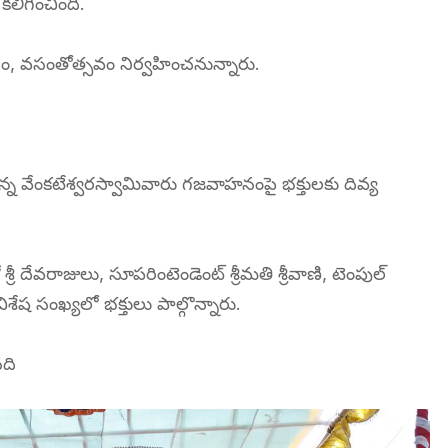
కలిగించింది.
, వసంతోత్సవం నిర్వహించనున్నారు.
రసన్న వేంకటేశ్వరస్వామివారు గజవాహనంపై భక్తులకు దివ్య
్రీ దేవరాజులు, సూపరింటెండెంట్ శ్రీమతి శ్రీవాణి, టెంపుల్
 విశేష సంఖ్యలో భక్తులు పాల్గొన్నారు.
ది