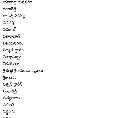
యాదాద్రి భువనగిరి
రంగారెడ్డి
రాజన్న సిరిసిల్ల
వనపర్తి
వరంగల్
వికారాబాద్
విజయనగరం
విద్య విజ్ఞానం
విశాఖపట్నం
వీడియోలు
శ్రీ పొట్టి శ్రీరాములు నెల్లూరు
శ్రీకాకుళం
సక్సెస్ స్టోరీస్
సంగారెడ్డి
సత్యసాయి
సాహితీ
సిద్ధిపేట