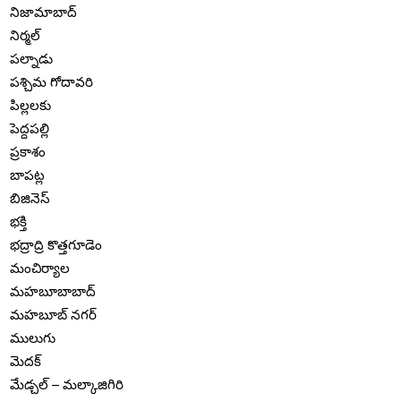
నిజామాబాద్
నిర్మల్
పల్నాడు
పశ్చిమ గోదావరి
పిల్లలకు
పెద్దపల్లి
ప్రకాశం
బాపట్ల
బిజినెస్
భక్తి
భద్రాద్రి కొత్తగూడెం
మంచిర్యాల
మహబూబాబాద్
మహబూబ్ నగర్
ములుగు
మెదక్
మేడ్చల్ – మల్కాజిగిరి