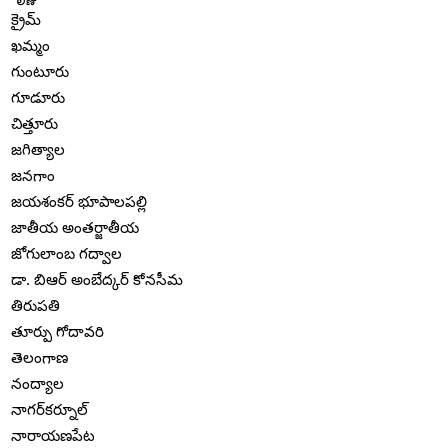
క్రైమ్
ఖమ్మం
గుంటూరు
గూడూరు
చిత్తూరు
జగిత్యాల
జనగాం
జయశంకర్ భూపాలపల్లి
జాతీయ అంతర్జాతీయ
జోగులాంబ గద్వాల
డా. బిఆర్ అంబేద్కర్ కోనసీమ
తిరుపతి
తూర్పు గోదావరి
తెలంగాణ
నంద్యాల
నాగర్‌కర్నూల్
నారాయణపేట