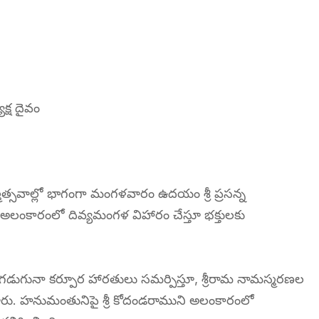
క్ష దైవం
హ్మోత్సవాల్లో భాగంగా మంగళవారం ఉదయం శ్రీ ప్రసన్న
అలంకారంలో దివ్యమంగళ విహారం చేస్తూ భక్తులకు
ుగునా కర్పూర హారతులు సమర్పిస్తూ, శ్రీరామ నామస్మరణల
ోయారు. హనుమంతునిపై శ్రీ కోదండరాముని అలంకారంలో