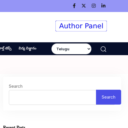
ెల్త్ టిప్స్
విద్య విజ్ఞానం
Search
Search
Recent Posts