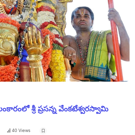
ంలో శ్రీ ప్రసన్న వేంకటేశ్వరస్వామి
40 Views