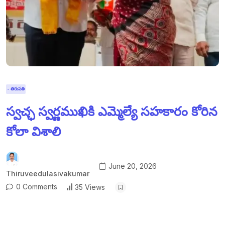
- తిరుపతి
స్వచ్ఛ స్వర్ణముఖికి ఎమ్మెల్యే సహకారం కోరిన
కోలా విశాలి
June 20, 2026
Thiruveedulasivakumar
0 Comments
35 Views