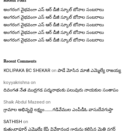
Recent Posts
అంగరంగ వైభవంగా ఎస్ ఆర్ డీజీ స్కూల్ బోనాల సంబరాలు
అంగరంగ వైభవంగా ఎస్ ఆర్ డీజీ స్కూల్ బోనాల సంబరాలు
అంగరంగ వైభవంగా ఎస్ ఆర్ డీజీ స్కూల్ బోనాల సంబరాలు
అంగరంగ వైభవంగా ఎస్ ఆర్ డీజీ స్కూల్ బోనాల సంబరాలు
అంగరంగ వైభవంగా ఎస్ ఆర్ డీజీ స్కూల్ బోనాల సంబరాలు
Recent Comments
KOLIPAKA BC SHEKAR
on
పాడే మోసిన మాజీ ఎమ్మెల్యే రాజయ్య
koyyakrishna
on
దివంగత నేత ముద్రగడ పద్మనాభంకు పలువురు నాయకుల సంతాపం
Shaik Abdul Mazeed
on
గ్రామాల అభివృద్దె లక్ష్యం…….గడివేముల ఎంపీడీఓ వాసుదేవగుప్తా
SATHISH
on
కుత్బుల్లాపూర్ ఎమ్మెల్యే కేపీ వివేకానంద గారును కలిసిన మైత్రి నగర్