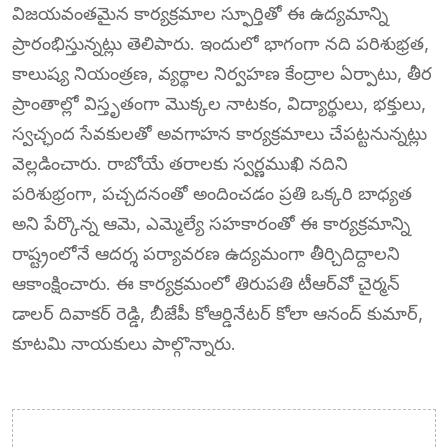
విజయవంతమైన కార్యక్రమాల స్ఫూర్తితో ఈ ఉద్యమాన్ని
ప్రారంభిస్తున్నట్లు తెలిపారు. ఇందులో భాగంగా నది పరిశుభ్రత,
కాలుష్య నియంత్రణ, వ్యర్థాల నిర్వహణ కేంద్రాల ఏర్పాటు, తీర
ప్రాంతాల్లో విస్తృతంగా మొక్కల నాటకం, విద్యార్థులు, భక్తులు,
స్వచ్ఛంద సేవకులతో అవగాహన కార్యక్రమాలు చేపట్టనున్నట్లు
వెల్లడించారు. రాబోయే తరాలకు స్వర్ణముఖి నదిని
పరిశుభ్రంగా, పచ్చదనంతో అందించడం ప్రతి ఒక్కరి బాధ్యత
అని పేర్కొన్న ఆమె, ఎమ్మెల్యే సహకారంతో ఈ కార్యక్రమాన్ని
రాష్ట్రంలోనే ఆదర్శ పర్యావరణ ఉద్యమంగా తీర్చిదిద్దాలని
ఆకాంక్షించారు. ఈ కార్యక్రమంలో తిరుపతి టీఆర్‌వో చైర్మన్
డాలర్ దివాకర్ రెడ్డి, బీజేపీ కోఆర్డినేటర్ కోలా ఆనంద్ కుమార్,
కూటమి నాయకులు పాల్గొన్నారు.