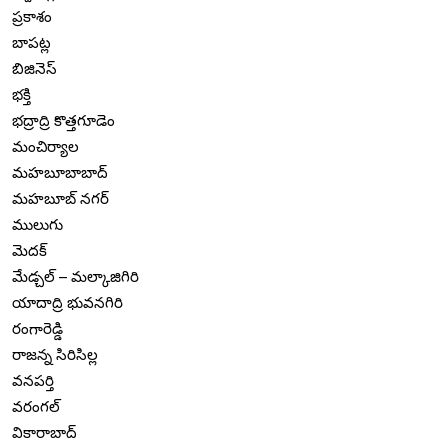
ప్రకాశం
బాపట్ల
బిజినెస్
భక్తి
భద్రాద్రి కొత్తగూడెం
మంచిర్యాల
మహబూబాబాద్
మహబూబ్ నగర్
ములుగు
మెదక్
మేడ్చల్ – మల్కాజిగిరి
యాదాద్రి భువనగిరి
రంగారెడ్డి
రాజన్న సిరిసిల్ల
వనపర్తి
వరంగల్
వికారాబాద్