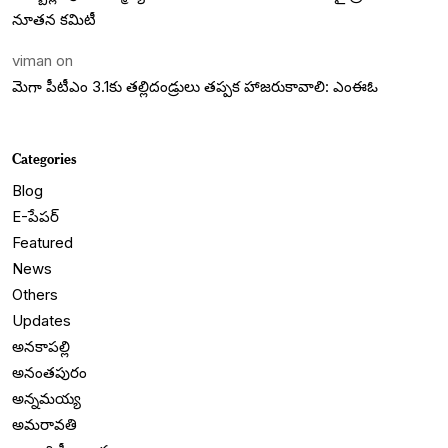
నూతన కమిటీ
viman
on
మెగా పీటీఎం 3.1కు తల్లిదండ్రులు తప్పక హాజరుకావాలి: ఎంఈఓ
Categories
Blog
E-పేపర్
Featured
News
Others
Updates
అనకాపల్లి
అనంతపురం
అన్నమయ్య
అమరావతి