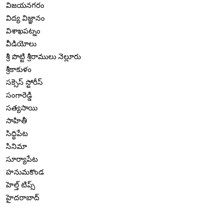
విజయనగరం
విద్య విజ్ఞానం
విశాఖపట్నం
వీడియోలు
శ్రీ పొట్టి శ్రీరాములు నెల్లూరు
శ్రీకాకుళం
సక్సెస్ స్టోరీస్
సంగారెడ్డి
సత్యసాయి
సాహితీ
సిద్ధిపేట
సినిమా
సూర్యాపేట
హనుమకొండ
హెల్త్ టిప్స్
హైదరాబాద్