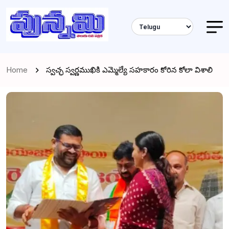
Home
స్వచ్ఛ స్వర్ణముఖికి ఎమ్మెల్యే సహకారం కోరిన కోలా విశాలి