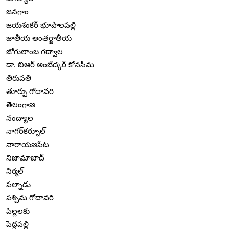
జనగాం
జయశంకర్ భూపాలపల్లి
జాతీయ అంతర్జాతీయ
జోగులాంబ గద్వాల
డా. బిఆర్ అంబేద్కర్ కోనసీమ
తిరుపతి
తూర్పు గోదావరి
తెలంగాణ
నంద్యాల
నాగర్‌కర్నూల్
నారాయణపేట
నిజామాబాద్
నిర్మల్
పల్నాడు
పశ్చిమ గోదావరి
పిల్లలకు
పెద్దపల్లి