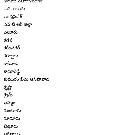
అల్లూరి సీతారామరాజు
ఆదిలాబాదు
ఆంధ్రప్రదేశ్
ఎన్ టి ఆర్ జిల్లా
ఎలూరు
కడప
కరీంనగర్
కర్నూలు
కాకినాడ
కామారెడ్డి
కుమురం భీమ్ ఆసిఫాబాద్
కృష్ణా
క్రైమ్
ఖమ్మం
గుంటూరు
గూడూరు
చిత్తూరు
జగిత్యాల