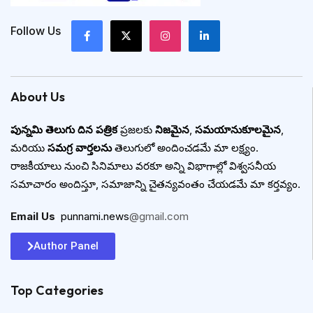
Follow Us
About Us
పున్నమి తెలుగు దిన పత్రిక
ప్రజలకు
నిజమైన
,
సమయానుకూలమైన
,
మరియు
సమగ్ర వార్తలను
తెలుగులో అందించడమే మా లక్ష్యం.
రాజకీయాలు నుంచి సినిమాలు వరకూ అన్ని విభాగాల్లో విశ్వసనీయ
సమాచారం అందిస్తూ, సమాజాన్ని చైతన్యవంతం చేయడమే మా కర్తవ్యం.
Email Us
:
punnami.news
@gmail.com
Author Panel
Top Categories​