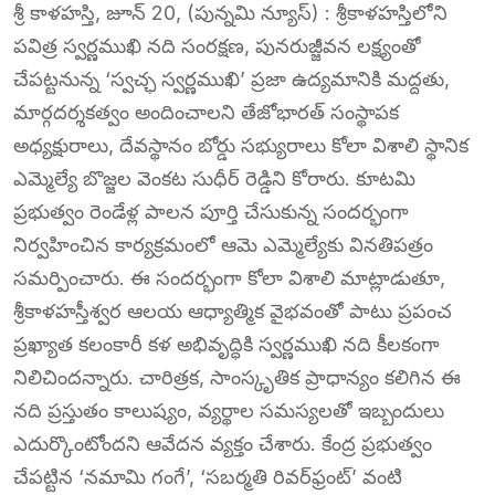
శ్రీ కాళహస్తి, జూన్ 20, (పున్నమి న్యూస్) : శ్రీకాళహస్తిలోని
పవిత్ర స్వర్ణముఖి నది సంరక్షణ, పునరుజ్జీవన లక్ష్యంతో
చేపట్టనున్న ‘స్వచ్ఛ స్వర్ణముఖి’ ప్రజా ఉద్యమానికి మద్దతు,
మార్గదర్శకత్వం అందించాలని తేజోభారత్ సంస్థాపక
అధ్యక్షురాలు, దేవస్థానం బోర్డు సభ్యురాలు కోలా విశాలి స్థానిక
ఎమ్మెల్యే బొజ్జల వెంకట సుధీర్ రెడ్డిని కోరారు. కూటమి
ప్రభుత్వం రెండేళ్ల పాలన పూర్తి చేసుకున్న సందర్భంగా
నిర్వహించిన కార్యక్రమంలో ఆమె ఎమ్మెల్యేకు వినతిపత్రం
సమర్పించారు. ఈ సందర్భంగా కోలా విశాలి మాట్లాడుతూ,
శ్రీకాళహస్తీశ్వర ఆలయ ఆధ్యాత్మిక వైభవంతో పాటు ప్రపంచ
ప్రఖ్యాత కలంకారీ కళ అభివృద్ధికి స్వర్ణముఖి నది కీలకంగా
నిలిచిందన్నారు. చారిత్రక, సాంస్కృతిక ప్రాధాన్యం కలిగిన ఈ
నది ప్రస్తుతం కాలుష్యం, వ్యర్థాల సమస్యలతో ఇబ్బందులు
ఎదుర్కొంటోందని ఆవేదన వ్యక్తం చేశారు. కేంద్ర ప్రభుత్వం
చేపట్టిన ‘నమామి గంగే’, ‘సబర్మతి రివర్‌ఫ్రంట్’ వంటి