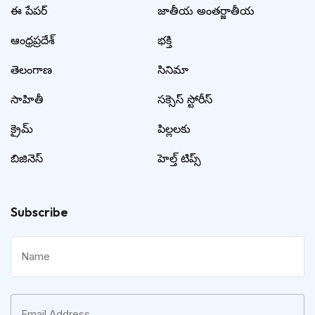
ఈ పేపర్
జాతీయ అంతర్జాతీయ
ఆంధ్రప్రదేశ్
భక్తి
తెలంగాణ
సినిమా
సాహితీ
సక్సెస్ స్టోరీస్
క్రైమ్
పిల్లలకు
బిజినెస్
హెల్త్ టిప్స్
Subscribe