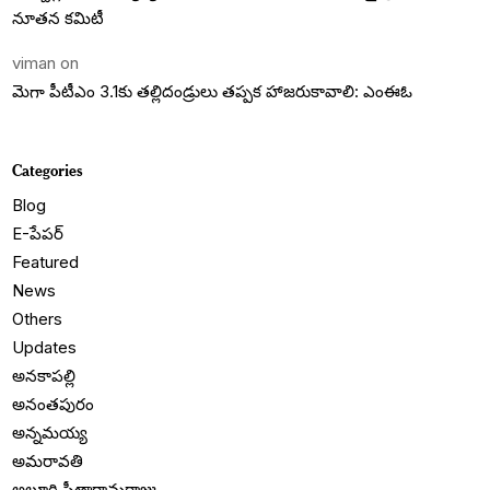
నూతన కమిటీ
viman
on
మెగా పీటీఎం 3.1కు తల్లిదండ్రులు తప్పక హాజరుకావాలి: ఎంఈఓ
Categories
Blog
E-పేపర్
Featured
News
Others
Updates
అనకాపల్లి
అనంతపురం
అన్నమయ్య
అమరావతి
అల్లూరి సీతారామరాజు