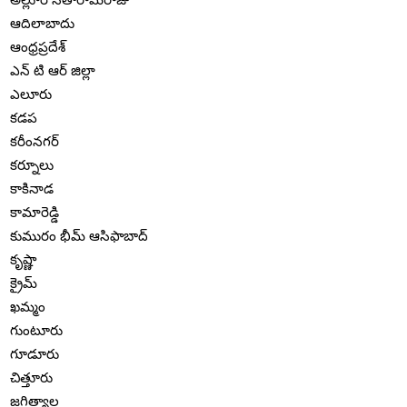
ఆదిలాబాదు
ఆంధ్రప్రదేశ్
ఎన్ టి ఆర్ జిల్లా
ఎలూరు
కడప
కరీంనగర్
కర్నూలు
కాకినాడ
కామారెడ్డి
కుమురం భీమ్ ఆసిఫాబాద్
కృష్ణా
క్రైమ్
ఖమ్మం
గుంటూరు
గూడూరు
చిత్తూరు
జగిత్యాల