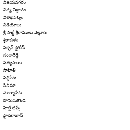
విజయనగరం
విద్య విజ్ఞానం
విశాఖపట్నం
వీడియోలు
శ్రీ పొట్టి శ్రీరాములు నెల్లూరు
శ్రీకాకుళం
సక్సెస్ స్టోరీస్
సంగారెడ్డి
సత్యసాయి
సాహితీ
సిద్ధిపేట
సినిమా
సూర్యాపేట
హనుమకొండ
హెల్త్ టిప్స్
హైదరాబాద్