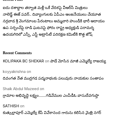
ఐదు దశాబ్దాల తర్వాత మళ్లీ ఒకే వేదికపై వీఆర్‌సీ మిత్రులు
నాలెడ్జ్ ఈజ్ పవర్.. దివ్యాంగులకు ఏపీఎం ఆంజనేయులు చేయూత
నర్రవాడ శ్రీ వెంగమాంబ పేరంటాలు అమ్మవారి హుండీకి భారీ ఆదాయం
ఉప సర్పంచ్‌పై దాడి ఘటనపై ఫోరం రాష్ట్ర అధ్యక్షుడి పరామర్శ
ఉదయగిరిలో ఎస్సీ, ఎస్టీ అట్రాసిటీ పరిరక్షణ కమిటీకి కొత్త జోష్
Recent Comments
KOLIPAKA BC SHEKAR
on
పాడే మోసిన మాజీ ఎమ్మెల్యే రాజయ్య
koyyakrishna
on
దివంగత నేత ముద్రగడ పద్మనాభంకు పలువురు నాయకుల సంతాపం
Shaik Abdul Mazeed
on
గ్రామాల అభివృద్దె లక్ష్యం…….గడివేముల ఎంపీడీఓ వాసుదేవగుప్తా
SATHISH
on
కుత్బుల్లాపూర్ ఎమ్మెల్యే కేపీ వివేకానంద గారును కలిసిన మైత్రి నగర్