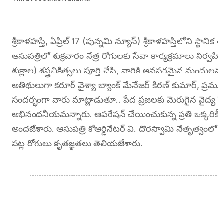
శ్రీకాళహస్తి, ఏప్రిల్ 17 (పున్నమి న్యూస్) శ్రీకాళహస్తిలోని స్థా
ఆసుపత్రిలో శుక్రవారం నేత్ర రోగులకు సేవా కార్యక్రమాలు ని
శుక్లాల) శస్త్రచికిత్సలు పూర్తి చేసి, వారికి అవసరమైన మంద
అతిథులుగా కరూర్ వైశ్యా బ్యాంక్ మేనేజర్ కిరణ్ కుమార్, 
సందర్భంగా వారు మాట్లాడుతూ.. పేద ప్రజలకు మెరుగైన వైద్య స
అభినందనీయమన్నారు. ఆపరేషన్ చేయించుకున్న ప్రతి ఒక్కర
అందజేశారు. ఆసుపత్రి కోఆర్డినేటర్ వి. దొరస్వామి నేతృత్వంలో స
పట్ల రోగులు కృతజ్ఞతలు తెలియజేశారు.