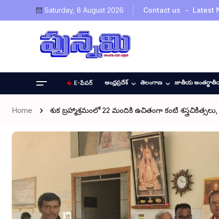
Saturday, 8 August 2026
Contact us
Latest
ఆంధ్రప్రదేశ్
తెలంగాణ
జాతీయ అంతర్జాత
E-పేపర్
Home
శుక బ్రహ్మాశ్రమంలో 22 మందికి ఉచితంగా కంటి శస్త్రచికిత్స