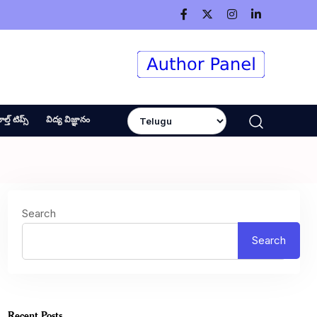
ెల్త్ టిప్స్
విద్య విజ్ఞానం
Search
Search
Recent Posts