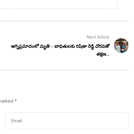
Next Article
అగ్నిప్రమాదంలో మృతి – బాధితులకు రిషితా రెడ్డి చొరవతో
తక్షణ...
 marked
*