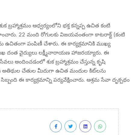
నిక శుక బ్రహ్మాశ్రమం ఆధ్వర్యంలోని భక్త కన్నప్ప ఉచిత కంటి
ర్వహించారు. 22 మంది రోగులకు విజయవంతంగా కాటరాక్ట్ (కంటి
ులను ఉచితంగా పంపిణీ చేశారు. ఈ కార్యక్రమానికి ముఖ్య
ప్రముఖ దంత వైద్యులు లక్ష్మీనారాయణ హాజరయ్యారు. ఈ
ేవలు అందించడంలో శుక బ్రహ్మాశ్రమం చేస్తున్న కృషి
ికీ అతిథుల చేతుల మీదుగా ఉచిత మందుల కిట్‌లను
ిబ్బంది ఈ కార్యక్రమాన్ని పర్యవేక్షించారు. ఆశ్రమ సేవా దృక్పథం