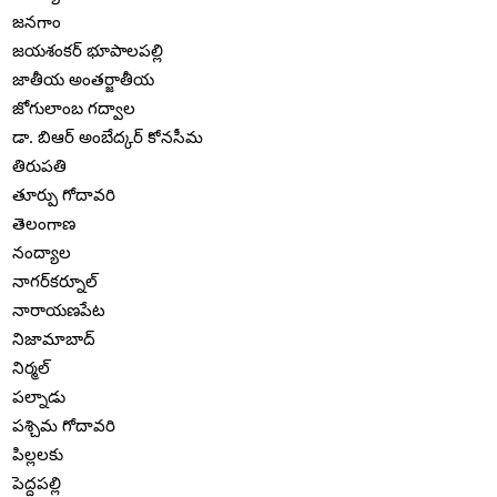
జనగాం
జయశంకర్ భూపాలపల్లి
జాతీయ అంతర్జాతీయ
జోగులాంబ గద్వాల
డా. బిఆర్ అంబేద్కర్ కోనసీమ
తిరుపతి
తూర్పు గోదావరి
తెలంగాణ
నంద్యాల
నాగర్‌కర్నూల్
నారాయణపేట
నిజామాబాద్
నిర్మల్
పల్నాడు
పశ్చిమ గోదావరి
పిల్లలకు
పెద్దపల్లి