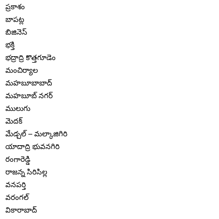
ప్రకాశం
బాపట్ల
బిజినెస్
భక్తి
భద్రాద్రి కొత్తగూడెం
మంచిర్యాల
మహబూబాబాద్
మహబూబ్ నగర్
ములుగు
మెదక్
మేడ్చల్ – మల్కాజిగిరి
యాదాద్రి భువనగిరి
రంగారెడ్డి
రాజన్న సిరిసిల్ల
వనపర్తి
వరంగల్
వికారాబాద్