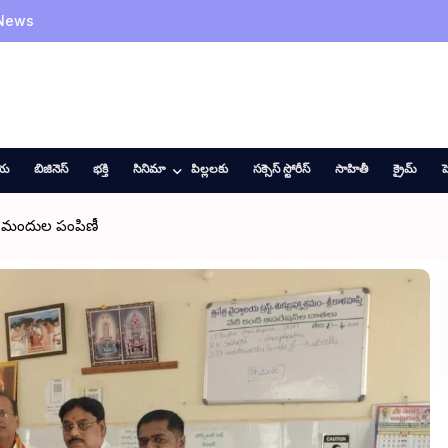
 News
ీయ
బిజినెస్
భక్తి
సినిమా
పిల్లలకు
సక్సెస్ స్టోరీస్
సాహితీ
క్రైమ్
హ
లు, మందుల పంపిణీ