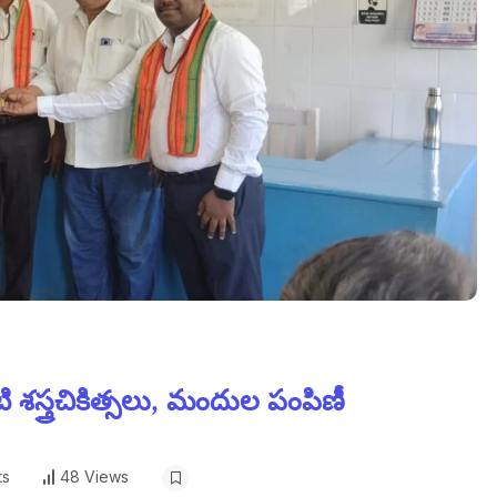
ి శస్త్రచికిత్సలు, మందుల పంపిణీ
ts
48 Views