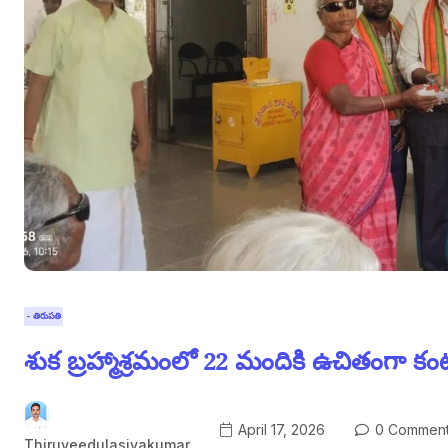
- తిరుపతి
శుక బ్రహ్మాశ్రమంలో 22 మందికి ఉచితంగా కంట
April 17, 2026
0 Commen
Thiruveedulasivakumar