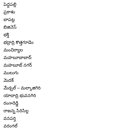
పెద్దపల్లి
ప్రకాశం
బాపట్ల
బిజినెస్
భక్తి
భద్రాద్రి కొత్తగూడెం
మంచిర్యాల
మహబూబాబాద్
మహబూబ్ నగర్
ములుగు
మెదక్
మేడ్చల్ – మల్కాజిగిరి
యాదాద్రి భువనగిరి
రంగారెడ్డి
రాజన్న సిరిసిల్ల
వనపర్తి
వరంగల్