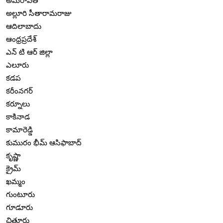
అమరావతి
అల్లూరి సీతారామరాజు
ఆదిలాబాదు
ఆంధ్రప్రదేశ్
ఎన్ టి ఆర్ జిల్లా
ఎలూరు
కడప
కరీంనగర్
కర్నూలు
కాకినాడ
కామారెడ్డి
కుమురం భీమ్ ఆసిఫాబాద్
కృష్ణా
క్రైమ్
ఖమ్మం
గుంటూరు
గూడూరు
చిత్తూరు