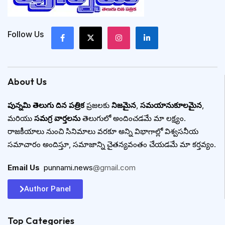
Follow Us
About Us
పున్నమి తెలుగు దిన పత్రిక
ప్రజలకు
నిజమైన
,
సమయానుకూలమైన
,
మరియు
సమగ్ర వార్తలను
తెలుగులో అందించడమే మా లక్ష్యం.
రాజకీయాలు నుంచి సినిమాలు వరకూ అన్ని విభాగాల్లో విశ్వసనీయ
సమాచారం అందిస్తూ, సమాజాన్ని చైతన్యవంతం చేయడమే మా కర్తవ్యం.
Email Us
:
punnami.news
@gmail.com
Author Panel
Top Categories​