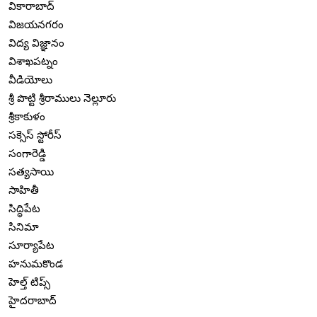
వికారాబాద్
విజయనగరం
విద్య విజ్ఞానం
విశాఖపట్నం
వీడియోలు
శ్రీ పొట్టి శ్రీరాములు నెల్లూరు
శ్రీకాకుళం
సక్సెస్ స్టోరీస్
సంగారెడ్డి
సత్యసాయి
సాహితీ
సిద్ధిపేట
సినిమా
సూర్యాపేట
హనుమకొండ
హెల్త్ టిప్స్
హైదరాబాద్