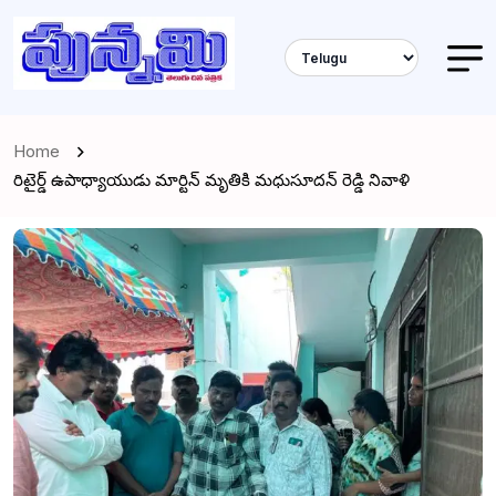
Home
రిటైర్డ్ ఉపాధ్యాయుడు మార్టిన్ మృతికి మధుసూదన్ రెడ్డి నివాళి