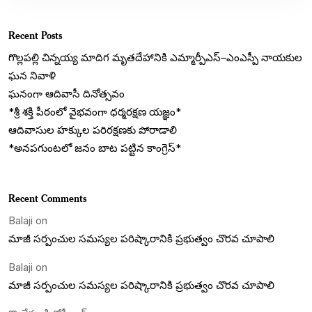
Recent Posts
గొల్లపల్లి చిన్నయ్య మాదిగ మృతదేహానికి ఎమ్మార్పీఎస్‌–ఎంఎస్పీ నాయకుల
ఘన నివాళి
ఘనంగా ఆదివాసీ దినోత్సవం
*శ్రీ శక్తి పీఠంలో వైభవంగా ధర్మరక్షణ యజ్ఞం*
ఆదివాసుల హక్కుల పరిరక్షణకు పోరాడాలి
*అనపగుంటలో జనం బాట పట్టిన కాంగ్రెస్*
Recent Comments
Balaji
on
మాజీ సర్పంచుల సమస్యల పరిష్కారానికి ప్రభుత్వం చొరవ చూపాలి
Balaji
on
మాజీ సర్పంచుల సమస్యల పరిష్కారానికి ప్రభుత్వం చొరవ చూపాలి