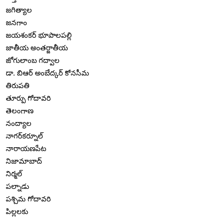
జగిత్యాల
జనగాం
జయశంకర్ భూపాలపల్లి
జాతీయ అంతర్జాతీయ
జోగులాంబ గద్వాల
డా. బిఆర్ అంబేద్కర్ కోనసీమ
తిరుపతి
తూర్పు గోదావరి
తెలంగాణ
నంద్యాల
నాగర్‌కర్నూల్
నారాయణపేట
నిజామాబాద్
నిర్మల్
పల్నాడు
పశ్చిమ గోదావరి
పిల్లలకు