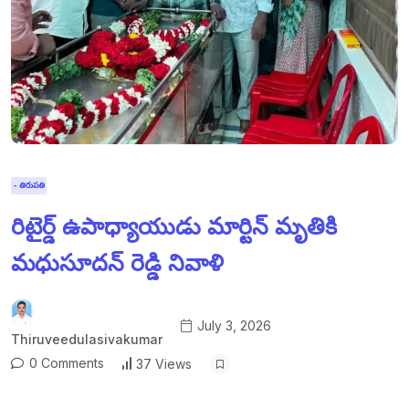
- తిరుపతి
రిటైర్డ్ ఉపాధ్యాయుడు మార్టిన్ మృతికి
మధుసూదన్ రెడ్డి నివాళి
July 3, 2026
Thiruveedulasivakumar
0 Comments
37 Views