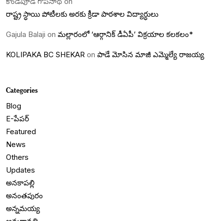
కొండేపూడి గోపీనాథ్
on
రాష్ట్ర స్ధాయి పోటీలకు అరకు క్రీడా పాఠశాల విద్యార్ధులు
Gajula Balaji
on
మల్లారంలో ‘ఆర్గానిక్ డీఏపీ’ విక్రయాల కలకలం*
KOLIPAKA BC SHEKAR
on
పాడే మోసిన మాజీ ఎమ్మెల్యే రాజయ్య
Categories
Blog
E-పేపర్
Featured
News
Others
Updates
అనకాపల్లి
అనంతపురం
అన్నమయ్య