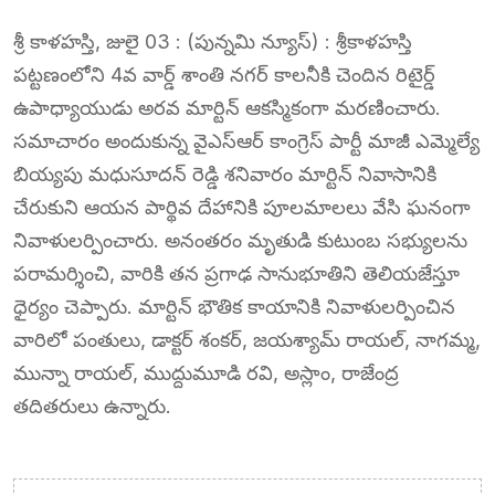
శ్రీ కాళహస్తి, జులై 03 : (పున్నమి న్యూస్) : శ్రీకాళహస్తి
పట్టణంలోని 4వ వార్డ్ శాంతి నగర్ కాలనీకి చెందిన రిటైర్డ్
ఉపాధ్యాయుడు అరవ మార్టిన్ ఆకస్మికంగా మరణించారు.
సమాచారం అందుకున్న వైఎస్ఆర్ కాంగ్రెస్ పార్టీ మాజీ ఎమ్మెల్యే
బియ్యపు మధుసూదన్ రెడ్డి శనివారం మార్టిన్ నివాసానికి
చేరుకుని ఆయన పార్థివ దేహానికి పూలమాలలు వేసి ఘనంగా
నివాళులర్పించారు. అనంతరం మృతుడి కుటుంబ సభ్యులను
పరామర్శించి, వారికి తన ప్రగాఢ సానుభూతిని తెలియజేస్తూ
ధైర్యం చెప్పారు. మార్టిన్ భౌతిక కాయానికి నివాళులర్పించిన
వారిలో పంతులు, డాక్టర్ శంకర్, జయశ్యామ్ రాయల్, నాగమ్మ,
మున్నా రాయల్, ముద్దుమూడి రవి, అస్లాం, రాజేంద్ర
తదితరులు ఉన్నారు.