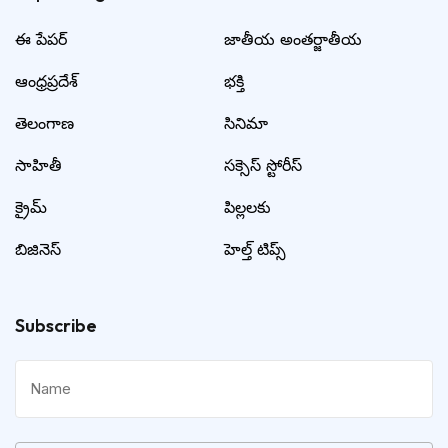
ఈ పేపర్
జాతీయ అంతర్జాతీయ
ఆంధ్రప్రదేశ్
భక్తి
తెలంగాణ
సినిమా
సాహితీ
సక్సెస్ స్టోరీస్
క్రైమ్
పిల్లలకు
బిజినెస్
హెల్త్ టిప్స్
Subscribe