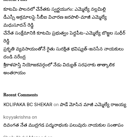
కూటమి పాలనలో చేనేతకు స్వర్ణయుగం: ఎమ్మెల్యే నల్లమిల్లి
డీఎస్సీ అక్రమాలపై సీబీఐ విచారణ జరపాలి-మాజీ ఎమ్మెల్యే
మధుసూదన్ రెడ్డి
చేనేత సంక్షేమానికి కూటమి ప్రభుత్వం పెద్దపీట-ఎమ్మెల్యే బొజ్జల సుధీర్
రెడ్డి
ప్రకృతి వ్యవసాయంతోనే రైతు సురక్షిత భవిష్యత్-జనసేన నాయకులు
దండి నరేంద్ర
శ్రీకాళహస్తి నియోజకవర్గంలో నేడు విద్యుత్ సరఫరాకు తాత్కాలిక
అంతరాయం
Recent Comments
KOLIPAKA BC SHEKAR
on
పాడే మోసిన మాజీ ఎమ్మెల్యే రాజయ్య
koyyakrishna
on
దివంగత నేత ముద్రగడ పద్మనాభంకు పలువురు నాయకుల సంతాపం