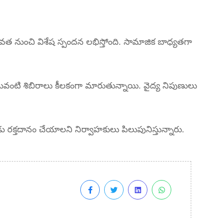
ువత నుంచి విశేష స్పందన లభిస్తోంది. సామాజిక బాధ్యతగా
ఇటువంటి శిబిరాలు కీలకంగా మారుతున్నాయి. వైద్య నిపుణులు
డు రక్తదానం చేయాలని నిర్వాహకులు పిలుపునిస్తున్నారు.