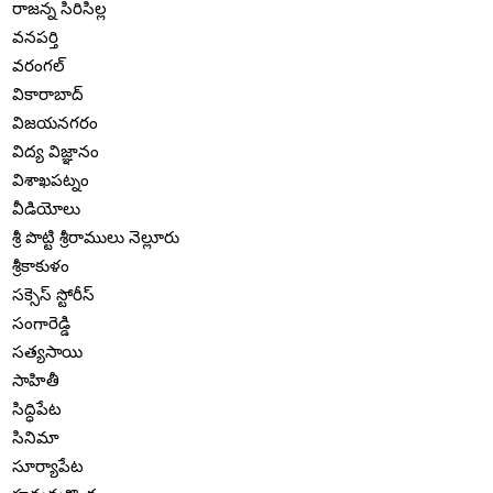
రాజన్న సిరిసిల్ల
వనపర్తి
వరంగల్
వికారాబాద్
విజయనగరం
విద్య విజ్ఞానం
విశాఖపట్నం
వీడియోలు
శ్రీ పొట్టి శ్రీరాములు నెల్లూరు
శ్రీకాకుళం
సక్సెస్ స్టోరీస్
సంగారెడ్డి
సత్యసాయి
సాహితీ
సిద్ధిపేట
సినిమా
సూర్యాపేట