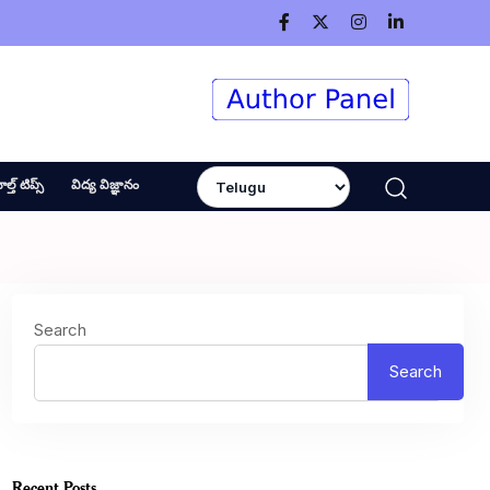
ెల్త్ టిప్స్
విద్య విజ్ఞానం
Search
Search
Recent Posts