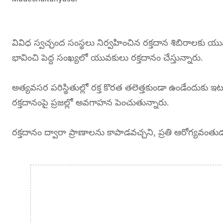
వివిధ స్వచ్ఛంద సంస్థలు నిర్వహించిన రక్తదాన శిబిరాలకు య
భావించి పెద్ద సంఖ్యలో యువకులు రక్తదానం చేస్తున్నారు.
అత్యవసర పరిస్థితుల్లో రక్త కొరత తలెత్తకుండా ఉండేందుకు 
రక్తదానంపై ప్రజల్లో అవగాహన పెంచుతున్నారు.
రక్తదానం ద్వారా ప్రాణాలను కాపాడవచ్చని, ప్రతి ఆరోగ్యవంతు