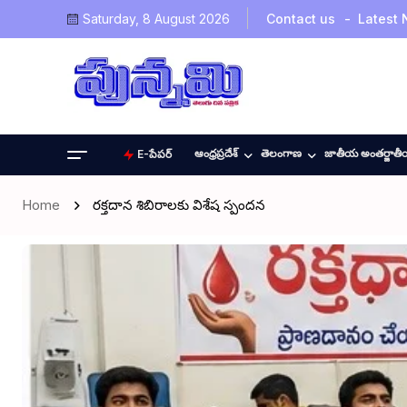
Saturday, 8 August 2026
Contact us
Latest
ఆంధ్రప్రదేశ్
తెలంగాణ
జాతీయ అంతర్జాత
E-పేపర్
Home
రక్తదాన శిబిరాలకు విశేష స్పందన