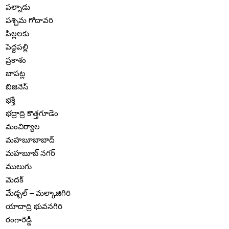
పల్నాడు
పశ్చిమ గోదావరి
పిల్లలకు
పెద్దపల్లి
ప్రకాశం
బాపట్ల
బిజినెస్
భక్తి
భద్రాద్రి కొత్తగూడెం
మంచిర్యాల
మహబూబాబాద్
మహబూబ్ నగర్
ములుగు
మెదక్
మేడ్చల్ – మల్కాజిగిరి
యాదాద్రి భువనగిరి
రంగారెడ్డి