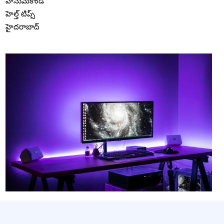
హనుమకొండ
హెల్త్ టిప్స్
హైదరాబాద్