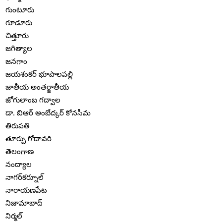
గుంటూరు
గూడూరు
చిత్తూరు
జగిత్యాల
జనగాం
జయశంకర్ భూపాలపల్లి
జాతీయ అంతర్జాతీయ
జోగులాంబ గద్వాల
డా. బిఆర్ అంబేద్కర్ కోనసీమ
తిరుపతి
తూర్పు గోదావరి
తెలంగాణ
నంద్యాల
నాగర్‌కర్నూల్
నారాయణపేట
నిజామాబాద్
నిర్మల్