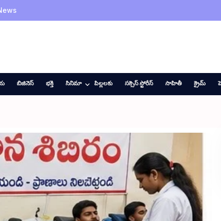
 News
ీయ
బిజినెస్
భక్తి
సినిమా
పిల్లలకు
సక్సెస్ స్టోరీస్
సాహితీ
క్రైమ్
హ