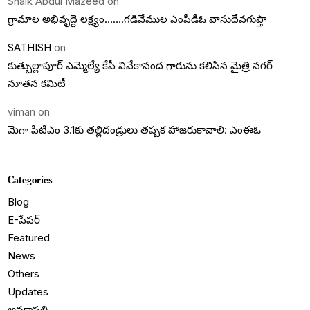
Shaik Abdul Mazeed
on
గ్రామాల అభివృద్దె లక్ష్యం…….గడివేముల ఎంపీడీఓ వాసుదేవగుప్తా
SATHISH
on
కుత్బుల్లాపూర్ ఎమ్మెల్యే కేపీ వివేకానంద గారును కలిసిన మైత్రి నగర్
నూతన కమిటీ
viman
on
మెగా పీటీఎం 3.1కు తల్లిదండ్రులు తప్పక హాజరుకావాలి: ఎంఈఓ
Categories
Blog
E-పేపర్
Featured
News
Others
Updates
అనకాపల్లి