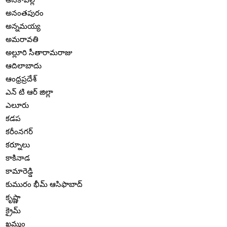
అనంతపురం
అన్నమయ్య
అమరావతి
అల్లూరి సీతారామరాజు
ఆదిలాబాదు
ఆంధ్రప్రదేశ్
ఎన్ టి ఆర్ జిల్లా
ఎలూరు
కడప
కరీంనగర్
కర్నూలు
కాకినాడ
కామారెడ్డి
కుమురం భీమ్ ఆసిఫాబాద్
కృష్ణా
క్రైమ్
ఖమ్మం