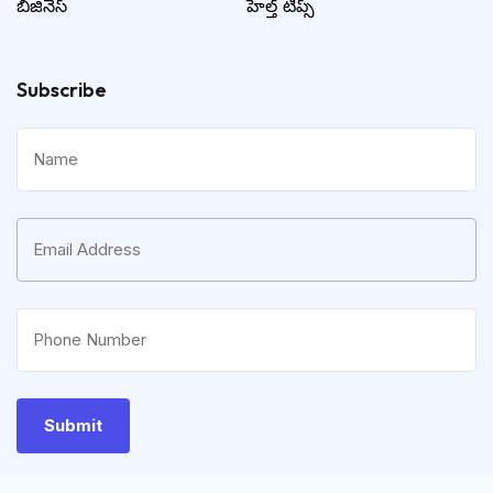
బిజినెస్
హెల్త్ టిప్స్
Subscribe