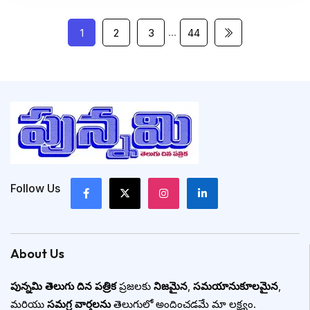
…
1
2
3
44
Follow Us
About Us
పున్నమి తెలుగు దిన పత్రిక
ప్రజలకు
నిజమైన
,
సమయానుకూలమైన
,
మరియు
సమగ్ర వార్తలను
తెలుగులో అందించడమే మా లక్ష్యం.