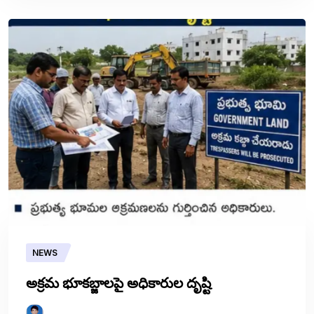
NEWS
అక్రమ భూకబ్జాలపై అధికారుల దృష్టి