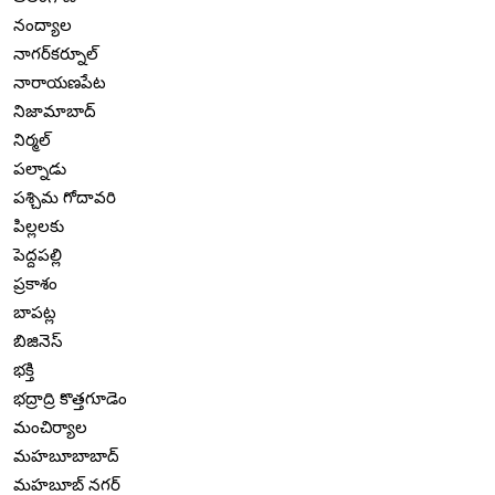
నంద్యాల
నాగర్‌కర్నూల్
నారాయణపేట
నిజామాబాద్
నిర్మల్
పల్నాడు
పశ్చిమ గోదావరి
పిల్లలకు
పెద్దపల్లి
ప్రకాశం
బాపట్ల
బిజినెస్
భక్తి
భద్రాద్రి కొత్తగూడెం
మంచిర్యాల
మహబూబాబాద్
మహబూబ్ నగర్