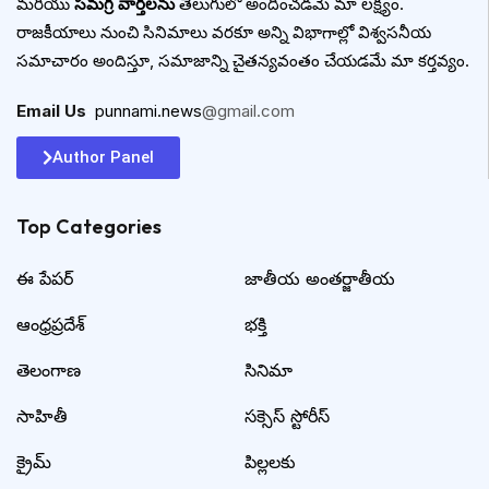
మరియు
సమగ్ర వార్తలను
తెలుగులో అందించడమే మా లక్ష్యం.
రాజకీయాలు నుంచి సినిమాలు వరకూ అన్ని విభాగాల్లో విశ్వసనీయ
సమాచారం అందిస్తూ, సమాజాన్ని చైతన్యవంతం చేయడమే మా కర్తవ్యం.
Email Us
:
punnami.news
@gmail.com
Author Panel
Top Categories​
ఈ పేపర్
జాతీయ అంతర్జాతీయ
ఆంధ్రప్రదేశ్
భక్తి
తెలంగాణ
సినిమా
సాహితీ
సక్సెస్ స్టోరీస్
క్రైమ్
పిల్లలకు