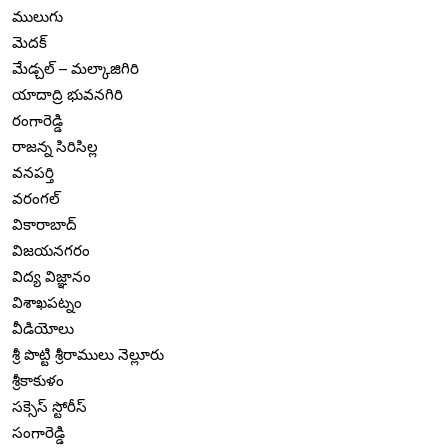
ములుగు
మెదక్
మేడ్చల్ – మల్కాజిగిరి
యాదాద్రి భువనగిరి
రంగారెడ్డి
రాజన్న సిరిసిల్ల
వనపర్తి
వరంగల్
వికారాబాద్
విజయనగరం
విద్య విజ్ఞానం
విశాఖపట్నం
వీడియోలు
శ్రీ పొట్టి శ్రీరాములు నెల్లూరు
శ్రీకాకుళం
సక్సెస్ స్టోరీస్
సంగారెడ్డి