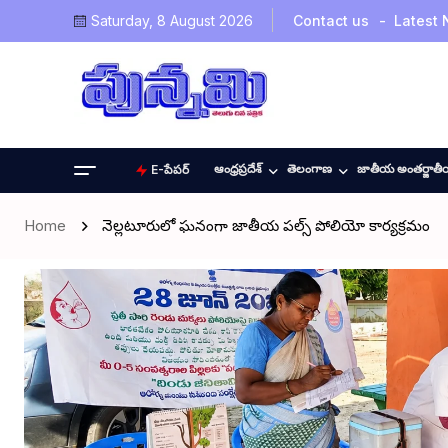
Saturday, 8 August 2026
Contact us
Latest
ఆంధ్రప్రదేశ్
తెలంగాణ
జాతీయ అంతర్జాత
E-పేపర్
Home
నెల్లటూరులో ఘనంగా జాతీయ పల్స్ పోలియో కార్యక్రమం