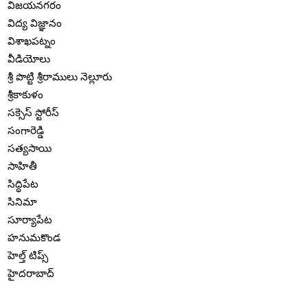
విజయనగరం
విద్య విజ్ఞానం
విశాఖపట్నం
వీడియోలు
శ్రీ పొట్టి శ్రీరాములు నెల్లూరు
శ్రీకాకుళం
సక్సెస్ స్టోరీస్
సంగారెడ్డి
సత్యసాయి
సాహితీ
సిద్ధిపేట
సినిమా
సూర్యాపేట
హనుమకొండ
హెల్త్ టిప్స్
హైదరాబాద్