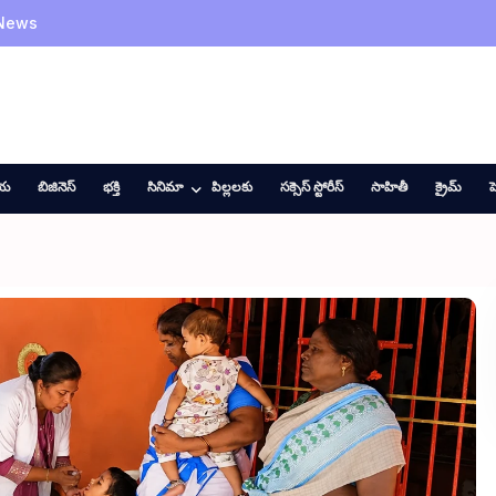
 News
ీయ
బిజినెస్
భక్తి
సినిమా
పిల్లలకు
సక్సెస్ స్టోరీస్
సాహితీ
క్రైమ్
హ