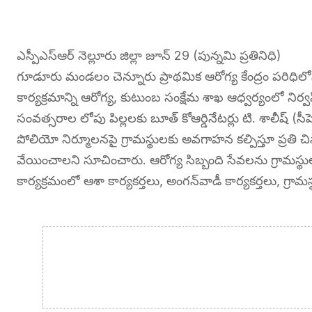
ఎస్పీఎస్ఆర్ నెల్లూరు జిల్లా జూన్ 29 (పున్నమి ప్రతినిధి)
గూడూరు మండలం చెన్నూరు ప్రాథమిక ఆరోగ్య కేంద్రం పరిధిల
కార్యక్రమాన్ని ఆరోగ్య, కుటుంబ సంక్షేమ శాఖ ఆధ్వర్యంలో నిర
సంవత్సరాల లోపు పిల్లలకు బూత్ కోఆర్డినేటర్లు టి. శాలీష్ (స
పోలియో నిర్మూలనపై గ్రామస్థులకు అవగాహన కల్పిస్తూ ప్రతి చి
వేయించాలని సూచించారు. ఆరోగ్య సిబ్బంది సేవలను గ్రామస్థుల
కార్యక్రమంలో ఆశా కార్యకర్తలు, అంగన్‌వాడీ కార్యకర్తలు, గ్రామస్