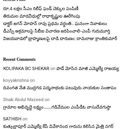
రూ.4 లక్షల సీఎం రిలీఫ్ ఫండ్ చెక్కుల పంపిణీ
తిరుమల మాడవీధుల్లో రాధాకృష్ణుల ఊరేగింపు
డాక్టర్ జగన్ మోహన్ రావు ప్రథమ వర్ధంతి.. ఘనంగా నివాళులు
డీఎస్సీ అక్రమాలపై సీబీఐ విచారణ జరిపించాలి-ఎంపీ గురుమూర్తి
విజయవాడలో బ్రాహ్మణులపై దాడి దారుణం: దామరాజు క్రాంతికుమార్
Recent Comments
KOLIPAKA BC SHEKAR
on
పాడే మోసిన మాజీ ఎమ్మెల్యే రాజయ్య
koyyakrishna
on
దివంగత నేత ముద్రగడ పద్మనాభంకు పలువురు నాయకుల సంతాపం
Shaik Abdul Mazeed
on
గ్రామాల అభివృద్దె లక్ష్యం…….గడివేముల ఎంపీడీఓ వాసుదేవగుప్తా
SATHISH
on
కుత్బుల్లాపూర్ ఎమ్మెల్యే కేపీ వివేకానంద గారును కలిసిన మైత్రి నగర్