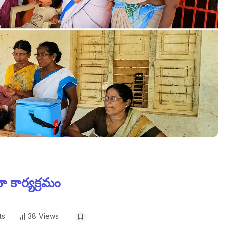
 కార్యక్రమం
ts
38 Views