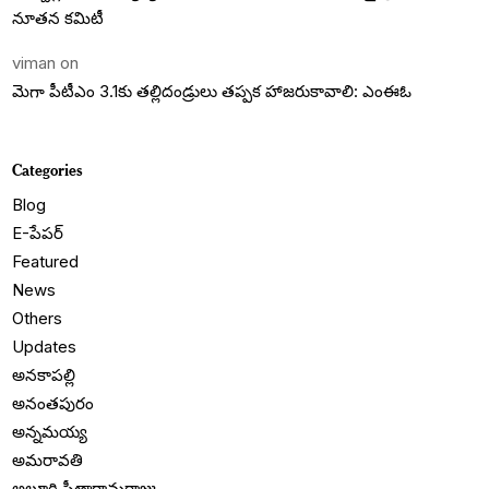
నూతన కమిటీ
viman
on
మెగా పీటీఎం 3.1కు తల్లిదండ్రులు తప్పక హాజరుకావాలి: ఎంఈఓ
Categories
Blog
E-పేపర్
Featured
News
Others
Updates
అనకాపల్లి
అనంతపురం
అన్నమయ్య
అమరావతి
అల్లూరి సీతారామరాజు