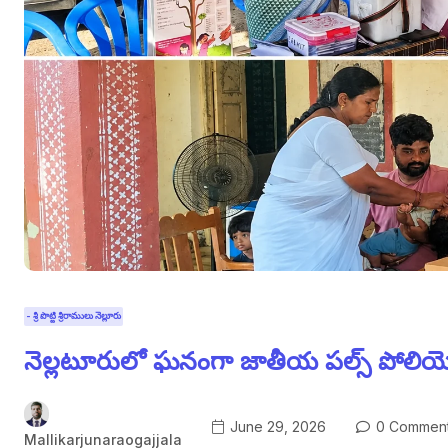
- శ్రీ పొట్టి శ్రీరాములు నెల్లూరు
నెల్లటూరులో ఘనంగా జాతీయ పల్స్ పోలియో
June 29, 2026
0 Commen
Mallikarjunaraogajjala