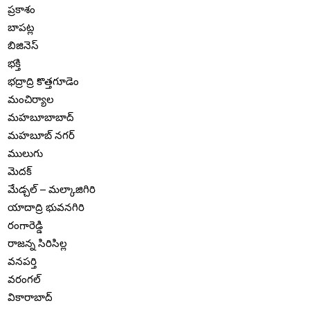
ప్రకాశం
బాపట్ల
బిజినెస్
భక్తి
భద్రాద్రి కొత్తగూడెం
మంచిర్యాల
మహబూబాబాద్
మహబూబ్ నగర్
ములుగు
మెదక్
మేడ్చల్ – మల్కాజిగిరి
యాదాద్రి భువనగిరి
రంగారెడ్డి
రాజన్న సిరిసిల్ల
వనపర్తి
వరంగల్
వికారాబాద్