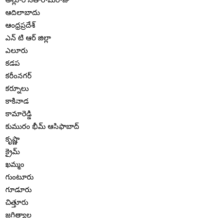
ఆదిలాబాదు
ఆంధ్రప్రదేశ్
ఎన్ టి ఆర్ జిల్లా
ఎలూరు
కడప
కరీంనగర్
కర్నూలు
కాకినాడ
కామారెడ్డి
కుమురం భీమ్ ఆసిఫాబాద్
కృష్ణా
క్రైమ్
ఖమ్మం
గుంటూరు
గూడూరు
చిత్తూరు
జగిత్యాల