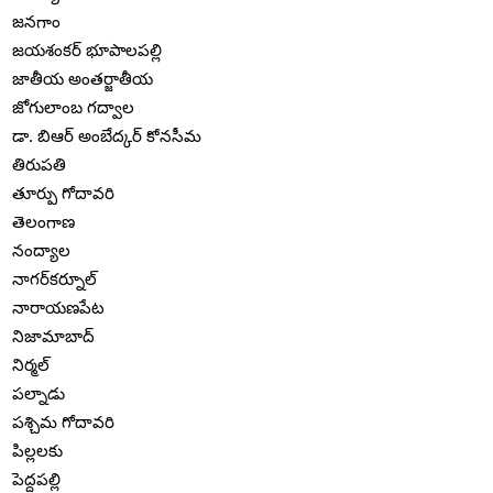
జనగాం
జయశంకర్ భూపాలపల్లి
జాతీయ అంతర్జాతీయ
జోగులాంబ గద్వాల
డా. బిఆర్ అంబేద్కర్ కోనసీమ
తిరుపతి
తూర్పు గోదావరి
తెలంగాణ
నంద్యాల
నాగర్‌కర్నూల్
నారాయణపేట
నిజామాబాద్
నిర్మల్
పల్నాడు
పశ్చిమ గోదావరి
పిల్లలకు
పెద్దపల్లి