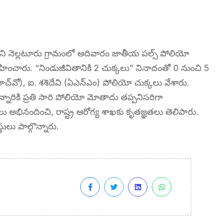
ోని నెల్లటూరు గ్రామంలో ఆదివారం జాతీయ పల్స్ పోలియో
్వహించారు. “నిండుజీవితానికి 2 చుక్కలు” నినాదంతో 0 నుంచి 5
ీహెచ్‌వో), ఐ. శశిదేవి (ఏఎన్‌ఎం) పోలియో చుక్కలు వేశారు.
న్నారికి ప్రతి సారి పోలియో మోతాదు తప్పనిసరిగా
ు అభినందించి, రాష్ట్ర ఆరోగ్య శాఖకు కృతజ్ఞతలు తెలిపారు.
థులు పాల్గొన్నారు.