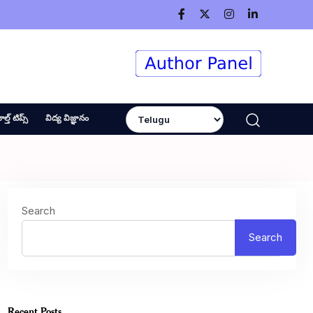
ెల్త్ టిప్స్
విద్య విజ్ఞానం
Search
Search
Recent Posts