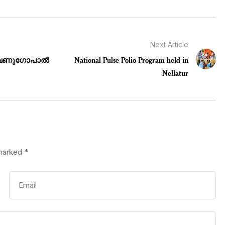
Next Article
 .വേണുഗോപാൽ
National Pulse Polio Program held in
Nellatur
 marked
*