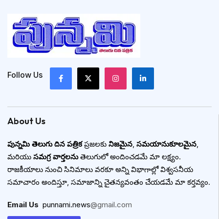
Follow Us
About Us
పున్నమి తెలుగు దిన పత్రిక
ప్రజలకు
నిజమైన
,
సమయానుకూలమైన
,
మరియు
సమగ్ర వార్తలను
తెలుగులో అందించడమే మా లక్ష్యం.
రాజకీయాలు నుంచి సినిమాలు వరకూ అన్ని విభాగాల్లో విశ్వసనీయ
సమాచారం అందిస్తూ, సమాజాన్ని చైతన్యవంతం చేయడమే మా కర్తవ్యం.
Email Us
:
punnami.news
@gmail.com