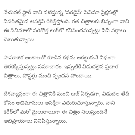
నేచురల్ స్టార్ నాని నటిస్తున్న ‘పరడైస్’ సినిమా ప్రేక్షకుల్లో
విపరీతమైన ఆసక్తిని రేకెత్తిస్తోంది. గత చిత్రాలకు భిన్నంగా నాని
ఈ సినిమాలో సరికొత్త లుక్‌లో కనిపించనున్నట్లు సినీ వర్గాలు
చెబుతున్నాయి.
సామాజిక అంశాలతో కూడిన కథను ఆకట్టుకునే విధంగా
తెరకెక్కిస్తున్నట్లు సమాచారం. ఇప్పటికే విడుదలైన ప్రచార
చిత్రాలు, పోస్టర్లు మంచి స్పందన పొందాయి.
దేశవ్యాప్తంగా ఈ చిత్రానికి మంచి బజ్ ఏర్పడగా, విడుదల తేదీ
కోసం అభిమానులు ఆసక్తిగా ఎదురుచూస్తున్నారు. నాని
కెరీర్‌లో మరో మైలురాయిగా ఈ చిత్రం నిలుస్తుందనే
అభిప్రాయాలు వినిపిస్తున్నాయి.