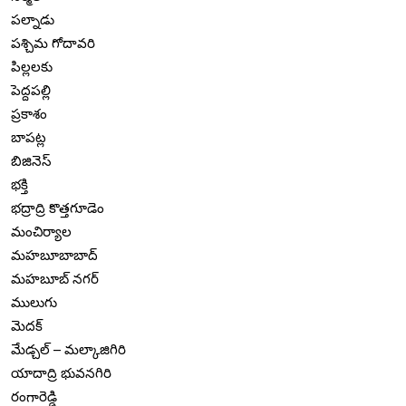
పల్నాడు
పశ్చిమ గోదావరి
పిల్లలకు
పెద్దపల్లి
ప్రకాశం
బాపట్ల
బిజినెస్
భక్తి
భద్రాద్రి కొత్తగూడెం
మంచిర్యాల
మహబూబాబాద్
మహబూబ్ నగర్
ములుగు
మెదక్
మేడ్చల్ – మల్కాజిగిరి
యాదాద్రి భువనగిరి
రంగారెడ్డి