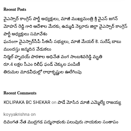
Recent Posts
వైఎస్సార్ కాంగ్రెస్ పార్టీ అధ్యక్షులు, మాజీ ముఖ్యమంత్రి శ్రీ వైఎస్ జగన్
మోహన్ రెడ్డి గారి ఆదేశాల మేరకు, ఉమ్మడి నెల్లూరు జిల్లా వైఎస్సార్ కాంగ్రెస్
పార్టీ అధ్యక్షులు సమావేశం
ఘనంగా వైఎస్సార్‌సీపీ సీఈసీ సభ్యులు, మాజీ మేయర్ కె. సురేష్ బాబు
ముందస్తు జన్మదిన వేడుకలు
నిర్మల్ హృదయ్ పాఠశాల అధినేత వంగ సాంబశివరెడ్డి మృతి
రూ.4 లక్షల సీఎం రిలీఫ్ ఫండ్ చెక్కుల పంపిణీ
తిరుమల మాడవీధుల్లో రాధాకృష్ణుల ఊరేగింపు
Recent Comments
KOLIPAKA BC SHEKAR
on
పాడే మోసిన మాజీ ఎమ్మెల్యే రాజయ్య
koyyakrishna
on
దివంగత నేత ముద్రగడ పద్మనాభంకు పలువురు నాయకుల సంతాపం