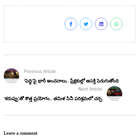
Previous Article
‘పెద్ది’పై భారీ అంచనాలు.. ప్రేక్షకుల్లో ఆసక్తి పెరుగుతోంది
Next Article
‘కరుప్పు’తో కొత్త ప్రయోగం.. తమిళ సినీ పరిశ్రమలో చర్చ
Leave a comment