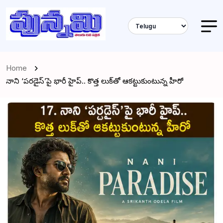
Home
నాని ‘పరడైస్’పై భారీ హైప్.. కొత్త లుక్‌తో ఆకట్టుకుంటున్న హీరో