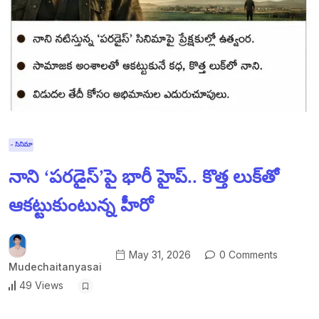
- సినిమా
నాని ‘పరడైస్’పై భారీ హైప్.. కొత్త లుక్‌తో
ఆకట్టుకుంటున్న హీరో
May 31, 2026
0 Comments
Mudechaitanyasai
49 Views