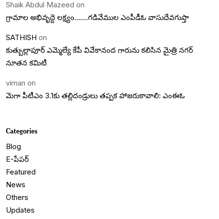
Shaik Abdul Mazeed
on
గ్రామాల అభివృద్దె లక్ష్యం…….గడివేముల ఎంపీడీఓ వాసుదేవగుప్తా
SATHISH
on
కుత్బుల్లాపూర్ ఎమ్మెల్యే కేపీ వివేకానంద గారును కలిసిన మైత్రి నగర్
నూతన కమిటీ
viman
on
మెగా పీటీఎం 3.1కు తల్లిదండ్రులు తప్పక హాజరుకావాలి: ఎంఈఓ
Categories
Blog
E-పేపర్
Featured
News
Others
Updates