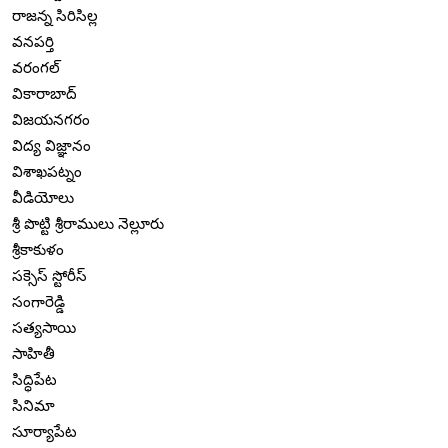
రాజన్న సిరిసిల్ల
వనపర్తి
వరంగల్
వికారాబాద్
విజయనగరం
విద్య విజ్ఞానం
విశాఖపట్నం
వీడియోలు
శ్రీ పొట్టి శ్రీరాములు నెల్లూరు
శ్రీకాకుళం
సక్సెస్ స్టోరీస్
సంగారెడ్డి
సత్యసాయి
సాహితీ
సిద్ధిపేట
సినిమా
సూర్యాపేట