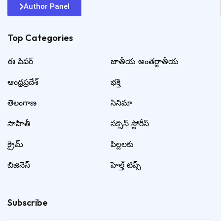
Author Panel
Top Categories​
ఈ పేపర్
జాతీయ అంతర్జాతీయ
ఆంధ్రప్రదేశ్
భక్తి
తెలంగాణ
సినిమా
సాహితీ
సక్సెస్ స్టోరీస్
క్రైమ్
పిల్లలకు
బిజినెస్
హెల్త్ టిప్స్
Subscribe