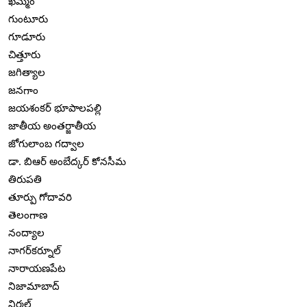
ఖమ్మం
గుంటూరు
గూడూరు
చిత్తూరు
జగిత్యాల
జనగాం
జయశంకర్ భూపాలపల్లి
జాతీయ అంతర్జాతీయ
జోగులాంబ గద్వాల
డా. బిఆర్ అంబేద్కర్ కోనసీమ
తిరుపతి
తూర్పు గోదావరి
తెలంగాణ
నంద్యాల
నాగర్‌కర్నూల్
నారాయణపేట
నిజామాబాద్
నిర్మల్