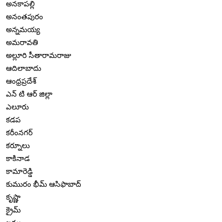
అనకాపల్లి
అనంతపురం
అన్నమయ్య
అమరావతి
అల్లూరి సీతారామరాజు
ఆదిలాబాదు
ఆంధ్రప్రదేశ్
ఎన్ టి ఆర్ జిల్లా
ఎలూరు
కడప
కరీంనగర్
కర్నూలు
కాకినాడ
కామారెడ్డి
కుమురం భీమ్ ఆసిఫాబాద్
కృష్ణా
క్రైమ్