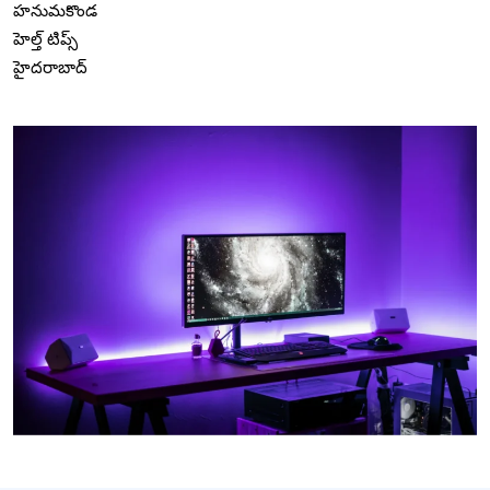
హనుమకొండ
హెల్త్ టిప్స్
హైదరాబాద్