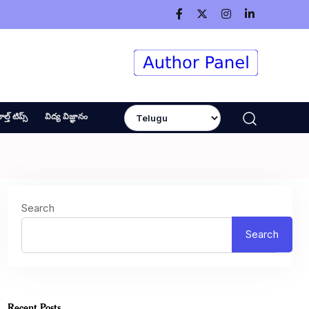
ెల్త్ టిప్స్
విద్య విజ్ఞానం
Search
Search
Recent Posts