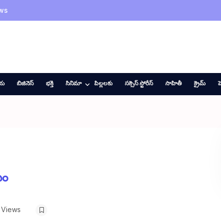
ws
ీయ
బిజినెస్
భక్తి
సినిమా
పిల్లలకు
సక్సెస్ స్టోరీస్
సాహితీ
క్రైమ్
హ
మం
 Views