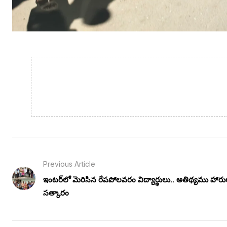
Previous Article
ఇంటర్‌లో మెరిసిన రేపపోలవరం విద్యార్థులు.. అతిథ్యము హార
సత్కారం