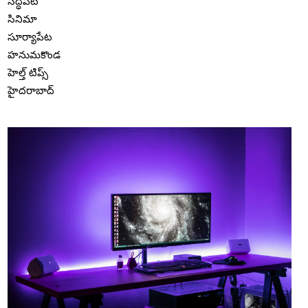
సిద్ధిపేట
సినిమా
సూర్యాపేట
హనుమకొండ
హెల్త్ టిప్స్
హైదరాబాద్