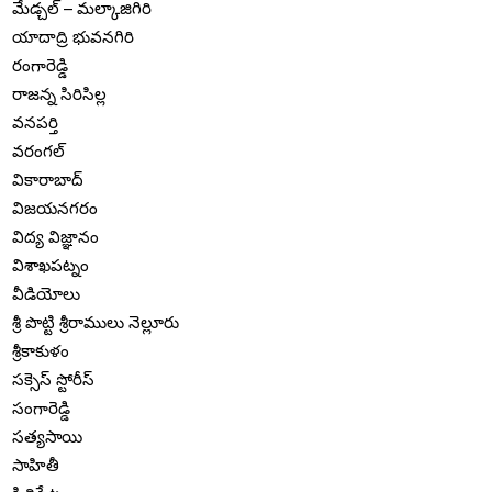
మేడ్చల్ – మల్కాజిగిరి
యాదాద్రి భువనగిరి
రంగారెడ్డి
రాజన్న సిరిసిల్ల
వనపర్తి
వరంగల్
వికారాబాద్
విజయనగరం
విద్య విజ్ఞానం
విశాఖపట్నం
వీడియోలు
శ్రీ పొట్టి శ్రీరాములు నెల్లూరు
శ్రీకాకుళం
సక్సెస్ స్టోరీస్
సంగారెడ్డి
సత్యసాయి
సాహితీ