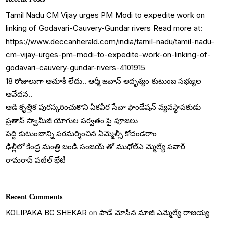
Tamil Nadu CM Vijay urges PM Modi to expedite work on
linking of Godavari-Cauvery-Gundar rivers Read more at:
https://www.deccanherald.com/india/tamil-nadu/tamil-nadu-
cm-vijay-urges-pm-modi-to-expedite-work-on-linking-of-
godavari-cauvery-gundar-rivers-4101915
18 రోజులుగా ఆచూకీ లేదు.. ఆర్మీ జవాన్ అదృశ్యం కుటుంబ సభ్యుల
ఆవేదన..
ఆడి కృత్తిక పురస్కరించుకొని ఏకవీర సేవా ఫౌండేషన్ వ్యవస్థాపకుడు
ప్రతాప్ స్వామీజీ యోగుల పర్వతం పై పూజలు
పెద్ది కుటుంబాన్ని పరమర్శించిన ఏమ్మెల్సీ కోదండరాం
ఢిల్లీలో కేంద్ర మంత్రి బండి సంజయ్ తో ముధోల్ఎ మ్మెల్యే పవార్
రామరావ్ పటేల్ భేటీ
Recent Comments
KOLIPAKA BC SHEKAR
on
పాడే మోసిన మాజీ ఎమ్మెల్యే రాజయ్య