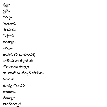
కృష్ణా
క్రైమ్
ఖమ్మం
గుంటూరు
గూడూరు
చిత్తూరు
జగిత్యాల
జనగాం
జయశంకర్ భూపాలపల్లి
జాతీయ అంతర్జాతీయ
జోగులాంబ గద్వాల
డా. బిఆర్ అంబేద్కర్ కోనసీమ
తిరుపతి
తూర్పు గోదావరి
తెలంగాణ
నంద్యాల
నాగర్‌కర్నూల్