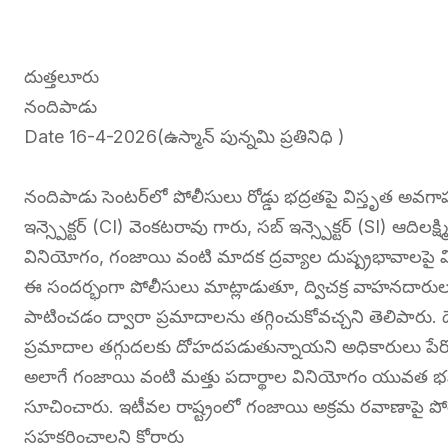
దుత్తలూరు
నందిపాడు
Date 16-4-2026(ఉస్మాన్ పున్నమి ప్రతినిధి )
నందిపాడు సెంటర్‌లో పోలీసులు రోడ్డు భద్రతపై విస్తృత అవగాహ
ఇన్స్పెక్టర్ (CI) వెంకటరావు గారు, సబ్ ఇన్స్పెక్టర్ (SI) ఆదిలక్ష
వినియోగం, గంజాయి వంటి మాదక ద్రవ్యాల దుష్ప్రభావాలపై వ
ఈ సందర్భంగా పోలీసులు మాట్లాడుతూ, ద్విచక్ర వాహనదారులు 
పాటించడం ద్వారా ప్రమాదాలను తగ్గించుకోవచ్చని తెలిపారు.
ప్రమాదాల తగ్గుదలకు దోహదపడుతున్నాయని అధికారులు పేర్క
అలాగే గంజాయి వంటి మత్తు పదార్థాల వినియోగం యువత భవిష
సూచించారు. ఇటీవల రాష్ట్రంలో గంజాయి అక్రమ రవాణాపై పోల
సహకరించాలని కోరారు