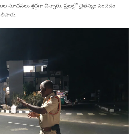
సుల సూచనలు శ్రద్ధగా విన్నారు. ప్రజల్లో చైతన్యం పెంచడం
ెలిపారు.