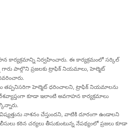
న కార్యక్రమాన్ని నిర్వహించారు. ఈ కార్యక్రమంలో సర్కిల్
్మి గారు పాల్గొని ప్రజలకు ట్రాఫిక్ నియమాలు, హెల్మెట్
ివరించారు.
తప్పనిసరిగా హెల్మెట్ ధరించాలని, ట్రాఫిక్ నియమాలను
 దేశవ్యాప్తంగా కూడా ఇలాంటి అవగాహన కార్యక్రమాలు
ొన్నారు.
్యత్తును నాశనం చేస్తుందని, వాటికి దూరంగా ఉండాలని
ీసులు కఠిన చర్యలు తీసుకుంటున్న నేపథ్యంలో ప్రజలు కూడా