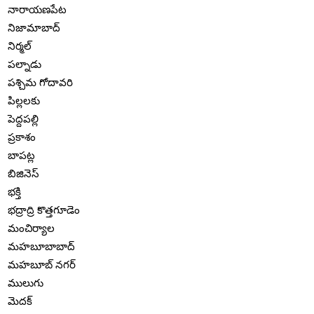
నారాయణపేట
నిజామాబాద్
నిర్మల్
పల్నాడు
పశ్చిమ గోదావరి
పిల్లలకు
పెద్దపల్లి
ప్రకాశం
బాపట్ల
బిజినెస్
భక్తి
భద్రాద్రి కొత్తగూడెం
మంచిర్యాల
మహబూబాబాద్
మహబూబ్ నగర్
ములుగు
మెదక్