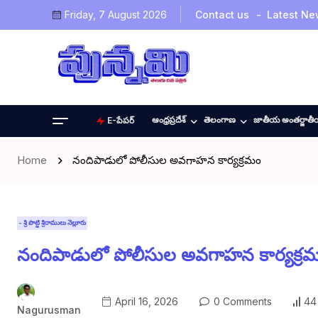
Friday, 7 August 2026
Contact us
Latest Ne
ఆంధ్రప్రదేశ్
తెలంగాణ
జాతీయ అంతర్జాత
E-పేపర్
Home
నందిపాడులో పోలీసుల అవగాహన కార్యక్రమం
- శ్రీ పొట్టి శ్రీరాములు నెల్లూరు
నందిపాడులో పోలీసుల అవగాహన కార్యక్ర
April 16, 2026
0 Comments
44
Nagurusman