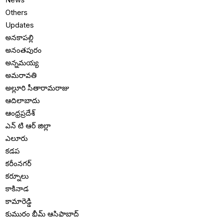
Others
Updates
అనకాపల్లి
అనంతపురం
అన్నమయ్య
అమరావతి
అల్లూరి సీతారామరాజు
ఆదిలాబాదు
ఆంధ్రప్రదేశ్
ఎన్ టి ఆర్ జిల్లా
ఎలూరు
కడప
కరీంనగర్
కర్నూలు
కాకినాడ
కామారెడ్డి
కుమురం భీమ్ ఆసిఫాబాద్