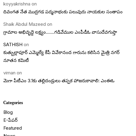
koyyakrishna
on
దివంగత నేత ముద్రగడ పద్మనాభంకు పలువురు నాయకుల సంతాపం
Shaik Abdul Mazeed
on
గ్రామాల అభివృద్దె లక్ష్యం…….గడివేముల ఎంపీడీఓ వాసుదేవగుప్తా
SATHISH
on
కుత్బుల్లాపూర్ ఎమ్మెల్యే కేపీ వివేకానంద గారును కలిసిన మైత్రి నగర్
నూతన కమిటీ
viman
on
మెగా పీటీఎం 3.1కు తల్లిదండ్రులు తప్పక హాజరుకావాలి: ఎంఈఓ
Categories
Blog
E-పేపర్
Featured
News