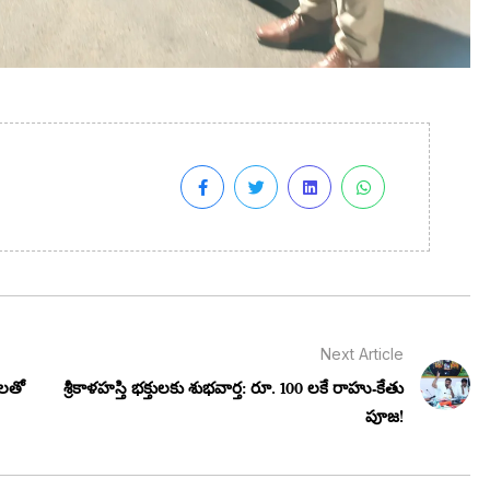
Next Article
ులతో
శ్రీకాళహస్తి భక్తులకు శుభవార్త: రూ. 100 లకే రాహు-కేతు
పూజ!