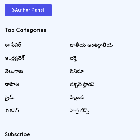
Author Panel
Top Categories​
ఈ పేపర్
జాతీయ అంతర్జాతీయ
ఆంధ్రప్రదేశ్
భక్తి
తెలంగాణ
సినిమా
సాహితీ
సక్సెస్ స్టోరీస్
క్రైమ్
పిల్లలకు
బిజినెస్
హెల్త్ టిప్స్
Subscribe