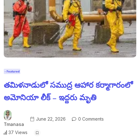
- Featured
తమిళనాడులో సముద్ర ఆహార కర్మాగారంలో
అమోనియా లీక్ – ఇద్దరు మృతి
June 22, 2026
0 Comments
Tmanasa
37 Views