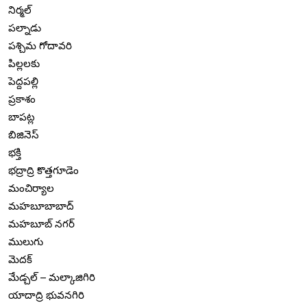
నిర్మల్
పల్నాడు
పశ్చిమ గోదావరి
పిల్లలకు
పెద్దపల్లి
ప్రకాశం
బాపట్ల
బిజినెస్
భక్తి
భద్రాద్రి కొత్తగూడెం
మంచిర్యాల
మహబూబాబాద్
మహబూబ్ నగర్
ములుగు
మెదక్
మేడ్చల్ – మల్కాజిగిరి
యాదాద్రి భువనగిరి