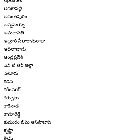
Updates
అనకాపల్లి
అనంతపురం
అన్నమయ్య
అమరావతి
అల్లూరి సీతారామరాజు
ఆదిలాబాదు
ఆంధ్రప్రదేశ్
ఎన్ టి ఆర్ జిల్లా
ఎలూరు
కడప
కరీంనగర్
కర్నూలు
కాకినాడ
కామారెడ్డి
కుమురం భీమ్ ఆసిఫాబాద్
కృష్ణా
క్రైమ్