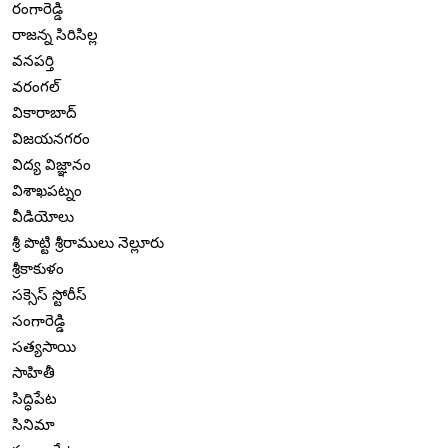
రంగారెడ్డి
రాజన్న సిరిసిల్ల
వనపర్తి
వరంగల్
వికారాబాద్
విజయనగరం
విద్య విజ్ఞానం
విశాఖపట్నం
వీడియోలు
శ్రీ పొట్టి శ్రీరాములు నెల్లూరు
శ్రీకాకుళం
సక్సెస్ స్టోరీస్
సంగారెడ్డి
సత్యసాయి
సాహితీ
సిద్ధిపేట
సినిమా