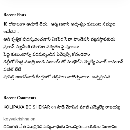
Recent Posts
18 రోజులుగా ఆచూకీ లేదు.. ఆర్మీ జవాన్ అదృశ్యం కుటుంబ సభ్యుల
ఆవేదన..
ఆడి కృత్తిక పురస్కరించుకొని ఏకవీర సేవా ఫౌండేషన్ వ్యవస్థాపకుడు
ప్రతాప్ స్వామీజీ యోగుల పర్వతం పై పూజలు
పెద్ది కుటుంబాన్ని పరమర్శించిన ఏమ్మెల్సీ కోదండరాం
ఢిల్లీలో కేంద్ర మంత్రి బండి సంజయ్ తో ముధోల్ఎ మ్మెల్యే పవార్ రామరావ్
పటేల్ భేటీ
షాపెల్లి అంగన్‌వాడీ కేంద్రంలో తల్లిపాల వారోత్సవాలు, అన్నప్రాసన
Recent Comments
KOLIPAKA BC SHEKAR
on
పాడే మోసిన మాజీ ఎమ్మెల్యే రాజయ్య
koyyakrishna
on
దివంగత నేత ముద్రగడ పద్మనాభంకు పలువురు నాయకుల సంతాపం