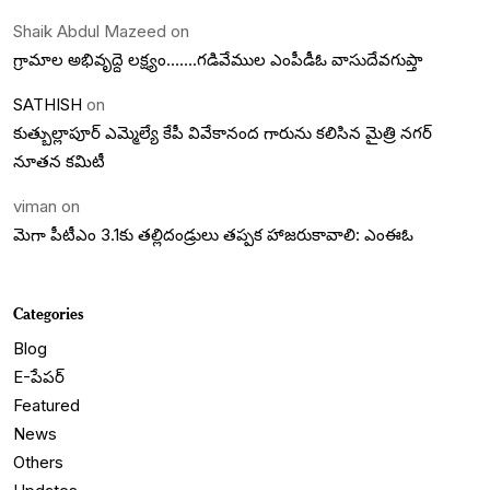
Shaik Abdul Mazeed
on
గ్రామాల అభివృద్దె లక్ష్యం…….గడివేముల ఎంపీడీఓ వాసుదేవగుప్తా
SATHISH
on
కుత్బుల్లాపూర్ ఎమ్మెల్యే కేపీ వివేకానంద గారును కలిసిన మైత్రి నగర్
నూతన కమిటీ
viman
on
మెగా పీటీఎం 3.1కు తల్లిదండ్రులు తప్పక హాజరుకావాలి: ఎంఈఓ
Categories
Blog
E-పేపర్
Featured
News
Others