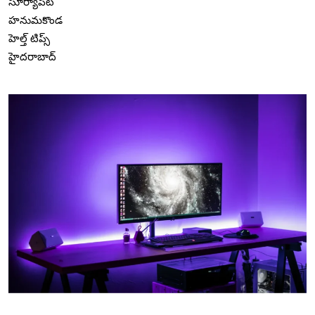
సూర్యాపేట
హనుమకొండ
హెల్త్ టిప్స్
హైదరాబాద్