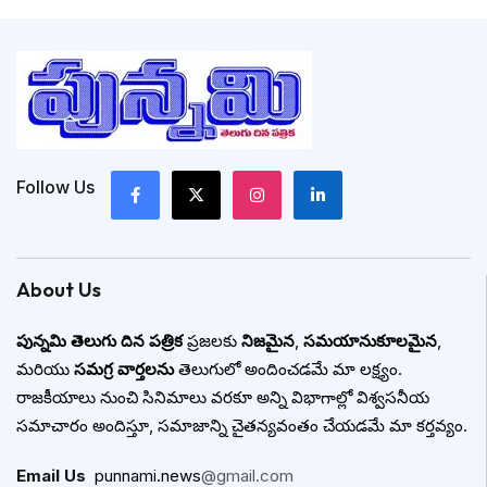
Follow Us
About Us
పున్నమి తెలుగు దిన పత్రిక
ప్రజలకు
నిజమైన
,
సమయానుకూలమైన
,
మరియు
సమగ్ర వార్తలను
తెలుగులో అందించడమే మా లక్ష్యం.
రాజకీయాలు నుంచి సినిమాలు వరకూ అన్ని విభాగాల్లో విశ్వసనీయ
సమాచారం అందిస్తూ, సమాజాన్ని చైతన్యవంతం చేయడమే మా కర్తవ్యం.
Email Us
:
punnami.news
@gmail.com