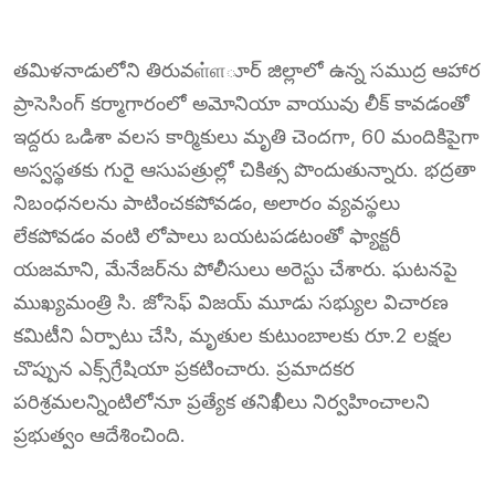
తమిళనాడులోని తిరువள்ளూర్ జిల్లాలో ఉన్న సముద్ర ఆహార
ప్రాసెసింగ్ కర్మాగారంలో అమోనియా వాయువు లీక్ కావడంతో
ఇద్దరు ఒడిశా వలస కార్మికులు మృతి చెందగా, 60 మందికిపైగా
అస్వస్థతకు గురై ఆసుపత్రుల్లో చికిత్స పొందుతున్నారు. భద్రతా
నిబంధనలను పాటించకపోవడం, అలారం వ్యవస్థలు
లేకపోవడం వంటి లోపాలు బయటపడటంతో ఫ్యాక్టరీ
యజమాని, మేనేజర్‌ను పోలీసులు అరెస్టు చేశారు. ఘటనపై
ముఖ్యమంత్రి సి. జోసెఫ్ విజయ్ మూడు సభ్యుల విచారణ
కమిటీని ఏర్పాటు చేసి, మృతుల కుటుంబాలకు రూ.2 లక్షల
చొప్పున ఎక్స్‌గ్రేషియా ప్రకటించారు. ప్రమాదకర
పరిశ్రమలన్నింటిలోనూ ప్రత్యేక తనిఖీలు నిర్వహించాలని
ప్రభుత్వం ఆదేశించింది.