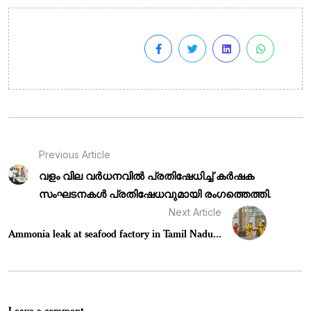
Previous Article
വളം വില വർധനവിൽ പ്രതിഷേധിച്ച് കർഷക
സംഘടനകൾ പ്രതിഷേധവുമായി രംഗത്തെത്തി.
Next Article
Ammonia leak at seafood factory in Tamil Nadu...
Leave a comment