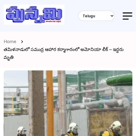
Home
తమిళనాడులో సముద్ర ఆహార కర్మాగారంలో అమోనియా లీక్ – ఇద్దరు
మృతి