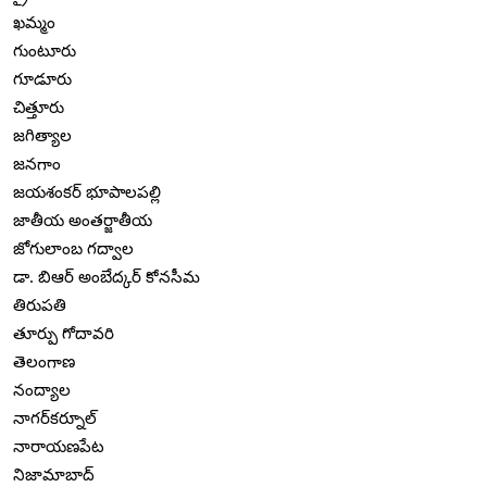
ఖమ్మం
గుంటూరు
గూడూరు
చిత్తూరు
జగిత్యాల
జనగాం
జయశంకర్ భూపాలపల్లి
జాతీయ అంతర్జాతీయ
జోగులాంబ గద్వాల
డా. బిఆర్ అంబేద్కర్ కోనసీమ
తిరుపతి
తూర్పు గోదావరి
తెలంగాణ
నంద్యాల
నాగర్‌కర్నూల్
నారాయణపేట
నిజామాబాద్