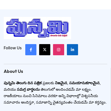
Follow Us
About Us
పున్నమి తెలుగు దిన పత్రిక
ప్రజలకు
నిజమైన
,
సమయానుకూలమైన
,
మరియు
సమగ్ర వార్తలను
తెలుగులో అందించడమే మా లక్ష్యం.
రాజకీయాలు నుంచి సినిమాలు వరకూ అన్ని విభాగాల్లో విశ్వసనీయ
సమాచారం అందిస్తూ, సమాజాన్ని చైతన్యవంతం చేయడమే మా కర్తవ్యం.