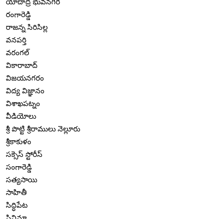
యాదాద్రి భువనగిరి
రంగారెడ్డి
రాజన్న సిరిసిల్ల
వనపర్తి
వరంగల్
వికారాబాద్
విజయనగరం
విద్య విజ్ఞానం
విశాఖపట్నం
వీడియోలు
శ్రీ పొట్టి శ్రీరాములు నెల్లూరు
శ్రీకాకుళం
సక్సెస్ స్టోరీస్
సంగారెడ్డి
సత్యసాయి
సాహితీ
సిద్ధిపేట
సినిమా