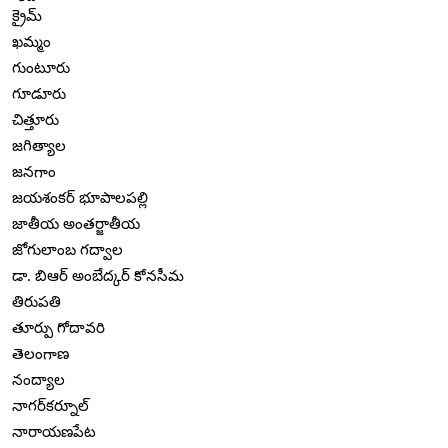
క్రైమ్
ఖమ్మం
గుంటూరు
గూడూరు
చిత్తూరు
జగిత్యాల
జనగాం
జయశంకర్ భూపాలపల్లి
జాతీయ అంతర్జాతీయ
జోగులాంబ గద్వాల
డా. బిఆర్ అంబేద్కర్ కోనసీమ
తిరుపతి
తూర్పు గోదావరి
తెలంగాణ
నంద్యాల
నాగర్‌కర్నూల్
నారాయణపేట