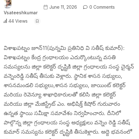
June 11, 2026
0 Comments
Vsateeshkumar
44 Views
విశాఖపట్నం జూన్11(పున్నమి ప్రతినిధి వి సతీష్ కుమార్):
విశాఖపట్నం కేంద్ర గ్రంథాలయం ఎదుర్కొంటున్న వసతి
సమస్యలను జిల్లా కలెక్టర్ దృష్టికి జిల్లా గ్రంధాలయ సంస్థ చైర్మన్
వన్నెంరెడ్డి సతీష్ తీసుకు వెళ్లారు. స్థానిక శాసన సభ్యులు,
శాసనమండలి సభ్యులు,శాసన సభ్యులు, జాయింట్ కలెక్టర్
మరియు రెవెన్యూ శాఖాధికారులతో కలిసి జిల్లా కలెక్టర్
మరియు జిల్లా మేజిస్ట్రేట్ ఎం. అభిషిక్త్ కిషోర్ గురువారం
ఉన్నత స్థాయి సమీక్షా సమావేశం నిర్వహించారు. దీనిలో
పాల్గొన్న జిల్లా గ్రంథాలయ సంస్థ అధ్యక్షులు వన్నెం రెడ్డి సతీష్
కుమార్ సమస్యను కలెక్టర్ దృష్టికి తీసుకెళ్లారు. అద్దె భవనంలో