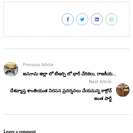
Previous Article
జనగామ జిల్లా లో టీఆర్పి లో భారీ చేరికలు, రాజకీయ...
Next Article
దేశవ్యాప్త శాంతియుత నిరసన ప్రదర్శనలు చేయనున్న కాక్రోచ్
జంత పార్టీ
Leave a comment