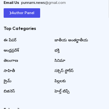
Email Us
:
punnami.news
@gmail.com
Author Panel
Top Categories​
ఈ పేపర్
జాతీయ అంతర్జాతీయ
ఆంధ్రప్రదేశ్
భక్తి
తెలంగాణ
సినిమా
సాహితీ
సక్సెస్ స్టోరీస్
క్రైమ్
పిల్లలకు
బిజినెస్
హెల్త్ టిప్స్