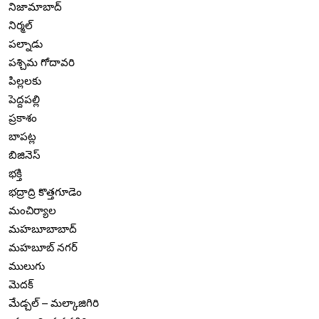
నిజామాబాద్
నిర్మల్
పల్నాడు
పశ్చిమ గోదావరి
పిల్లలకు
పెద్దపల్లి
ప్రకాశం
బాపట్ల
బిజినెస్
భక్తి
భద్రాద్రి కొత్తగూడెం
మంచిర్యాల
మహబూబాబాద్
మహబూబ్ నగర్
ములుగు
మెదక్
మేడ్చల్ – మల్కాజిగిరి