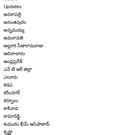
Updates
అనకాపల్లి
అనంతపురం
అన్నమయ్య
అమరావతి
అల్లూరి సీతారామరాజు
ఆదిలాబాదు
ఆంధ్రప్రదేశ్
ఎన్ టి ఆర్ జిల్లా
ఎలూరు
కడప
కరీంనగర్
కర్నూలు
కాకినాడ
కామారెడ్డి
కుమురం భీమ్ ఆసిఫాబాద్
కృష్ణా