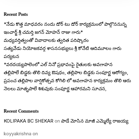
Recent Posts
*నేడు కొత్త మాధవరం నందు డోర్ టు డోర్ కార్యక్రమంలో పాల్గొననున్న
ఇంచార్జ్ శ్రీ చమర్తి జగన్ మోహన్ రాజు గారు*
మధ్యవర్తిత్వంతో వివాదాలకు త్వరిత పరిష్కారం
సత్యవేడు నియోజకవర్గ శాసనసభ్యులు శ్రీ కోనేటి ఆదిమూలం గారు
పర్యటన
*వరదయ్యపాలెంలో ఎల్ నినో ప్రభావంపై రైతులకు అవగాహన
తల్లిపాలే బిడ్డకు తొలి దివ్య ఔషధం, తల్లిపాల బిడ్డకు సంపూర్ణ ఆరోగ్యం,
ప్రపంచ తల్లిపాల వార్షికోత్సవ కోగిలి లో అవగాహన కార్యక్రమం తొలి ఆరు
నెలలు మాతృపాలే శిశువుకు సంపూర్ణ ఆహారమని సూచన,
Recent Comments
KOLIPAKA BC SHEKAR
on
పాడే మోసిన మాజీ ఎమ్మెల్యే రాజయ్య
koyyakrishna
on