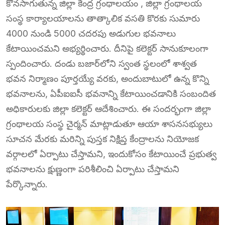
కొనసాగుతున్న జిల్లా కేంద్ర గ్రంథాలయం , జిల్లా గ్రంథాలయ
సంస్థ కార్యాలయాలను తాత్కాలిక వసతి కొరకు సుమారు
4000 నుండి 5000 చదరపు అడుగుల భవనాలు
కేటాయించమని అభ్యర్థించారు. దీనిపై కలెక్టర్ సానుకూలంగా
స్పందించారు. దండు బజార్‌లోని స్వంత స్థలంలో శాశ్వత
భవన నిర్మాణం పూర్తయ్యే వరకు, అందుబాటులో ఉన్న కొన్ని
భవనాలను, ఏపీఐఐసీ భవనాన్ని కేటాయించడానికి సంబందిత
అధికారులకు జిల్లా కలెక్టర్ ఆదేశించారు. ఈ సందర్భంగా జిల్లా
గ్రంథాలయ సంస్థ చైర్మన్ మాట్లాడుతూ ఆయా శాసనసభ్యులు
సూచన మేరకు మరిన్ని పుస్తక నిక్షిప్త కేంద్రాలను నియోజక
వర్గాలలో ఏర్పాటు చేస్తామని, ఇందుకోసం కేటాయించే ప్రభుత్వ
భవనాలను క్షుణ్ణంగా పరిశీలించి ఏర్పాటు చేస్తామని
పేర్కొన్నారు.