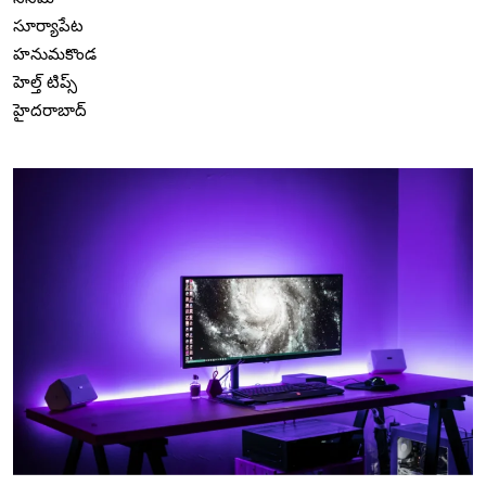
సూర్యాపేట
హనుమకొండ
హెల్త్ టిప్స్
హైదరాబాద్