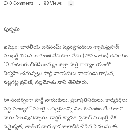
0 Comments
83 Views
పున్నమి
ఖమ్మం: భారతీయ జనసంఘ్ వ్యవస్థాపకులు శ్యామప్రసాద్
ముఖర్జీ 125వ జయంతి వేడుకలు నేడు (సోమవారం) ఉదయం
10 గంటలకు బీజేపీ ఖమ్మం జిల్లా పార్టీ కార్యాలయంలో
నిర్వహించనున్నట్లు పార్టీ నాయకులు నాయుడు రాఘవ,
నల్లగట్ల ప్రవీణ్, నల్లమోతు నానీ తెలిపారు.
ఈ సందర్భంగా పార్టీ నాయకులు, ప్రజాప్రతినిధులు, కార్యకర్తలు
పెద్ద సంఖ్యలో హాజరై కార్యక్రమాన్ని విజయవంతం చేయాలని
వారు పిలుపునిచ్చారు. డాక్టర్ శ్యామా ప్రసాద్ ముఖర్జీ దేశ
సమైక్యత, జాతీయవాద భావజాలానికి చేసిన సేవలను ఈ