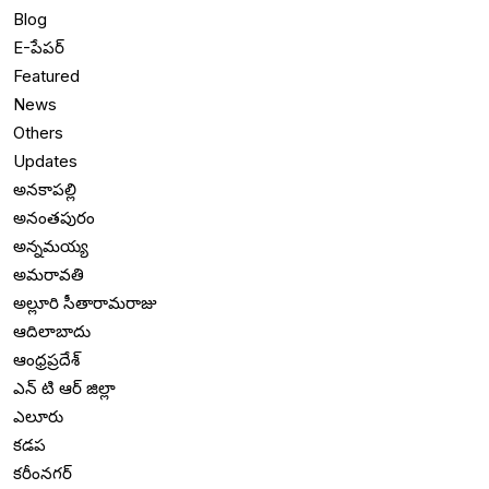
Blog
E-పేపర్
Featured
News
Others
Updates
అనకాపల్లి
అనంతపురం
అన్నమయ్య
అమరావతి
అల్లూరి సీతారామరాజు
ఆదిలాబాదు
ఆంధ్రప్రదేశ్
ఎన్ టి ఆర్ జిల్లా
ఎలూరు
కడప
కరీంనగర్