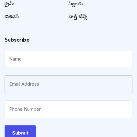
క్రైమ్
పిల్లలకు
బిజినెస్
హెల్త్ టిప్స్
Subscribe