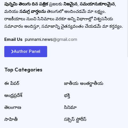
పున్నమి తెలుగు దిన పత్రిక
ప్రజలకు
నిజమైన
,
సమయానుకూలమైన
,
మరియు
సమగ్ర వార్తలను
తెలుగులో అందించడమే మా లక్ష్యం.
రాజకీయాలు నుంచి సినిమాలు వరకూ అన్ని విభాగాల్లో విశ్వసనీయ
సమాచారం అందిస్తూ, సమాజాన్ని చైతన్యవంతం చేయడమే మా కర్తవ్యం.
Email Us
:
punnami.news
@gmail.com
Author Panel
Top Categories​
ఈ పేపర్
జాతీయ అంతర్జాతీయ
ఆంధ్రప్రదేశ్
భక్తి
తెలంగాణ
సినిమా
సాహితీ
సక్సెస్ స్టోరీస్