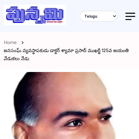
Home
జనసంఘ్ వ్యవస్థాపకుడు డాక్టర్ శ్యామా ప్రసాద్ ముఖర్జీ 125వ జయంతి
వేడుకలు నేడు