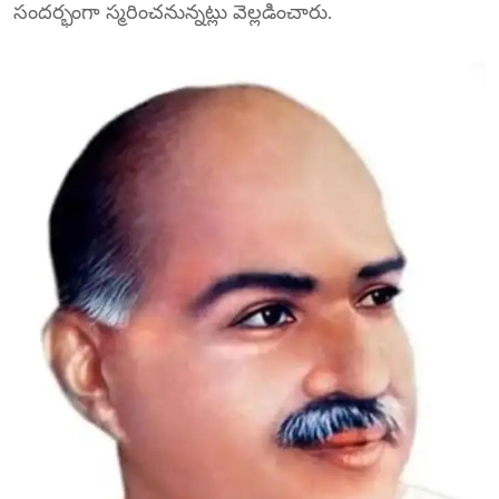
సందర్భంగా స్మరించనున్నట్లు వెల్లడించారు.