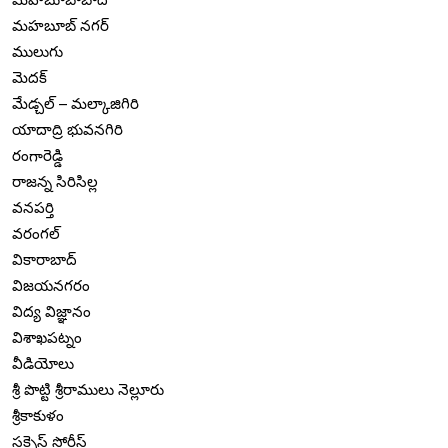
మహబూబ్ నగర్
ములుగు
మెదక్
మేడ్చల్ – మల్కాజిగిరి
యాదాద్రి భువనగిరి
రంగారెడ్డి
రాజన్న సిరిసిల్ల
వనపర్తి
వరంగల్
వికారాబాద్
విజయనగరం
విద్య విజ్ఞానం
విశాఖపట్నం
వీడియోలు
శ్రీ పొట్టి శ్రీరాములు నెల్లూరు
శ్రీకాకుళం
సక్సెస్ స్టోరీస్