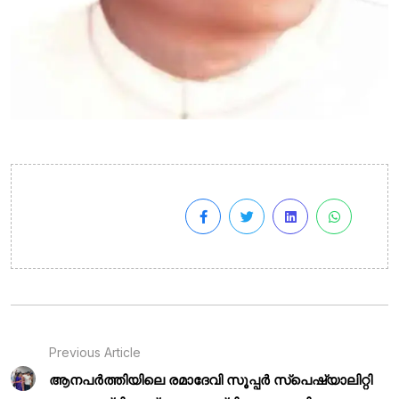
Previous Article
ആനപർത്തിയിലെ രമാദേവി സൂപ്പർ സ്പെഷ്യാലിറ്റി