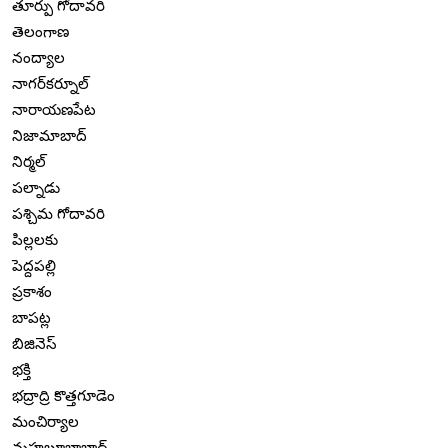
తూర్పు గోదావరి
తెలంగాణ
నంద్యాల
నాగర్‌కర్నూల్
నారాయణపేట
నిజామాబాద్
నిర్మల్
పల్నాడు
పశ్చిమ గోదావరి
పిల్లలకు
పెద్దపల్లి
ప్రకాశం
బాపట్ల
బిజినెస్
భక్తి
భద్రాద్రి కొత్తగూడెం
మంచిర్యాల
మహబూబాబాద్