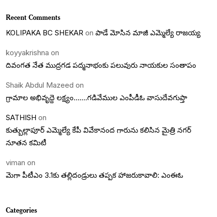
Recent Comments
KOLIPAKA BC SHEKAR
on
పాడే మోసిన మాజీ ఎమ్మెల్యే రాజయ్య
koyyakrishna
on
దివంగత నేత ముద్రగడ పద్మనాభంకు పలువురు నాయకుల సంతాపం
Shaik Abdul Mazeed
on
గ్రామాల అభివృద్దె లక్ష్యం…….గడివేముల ఎంపీడీఓ వాసుదేవగుప్తా
SATHISH
on
కుత్బుల్లాపూర్ ఎమ్మెల్యే కేపీ వివేకానంద గారును కలిసిన మైత్రి నగర్
నూతన కమిటీ
viman
on
మెగా పీటీఎం 3.1కు తల్లిదండ్రులు తప్పక హాజరుకావాలి: ఎంఈఓ
Categories