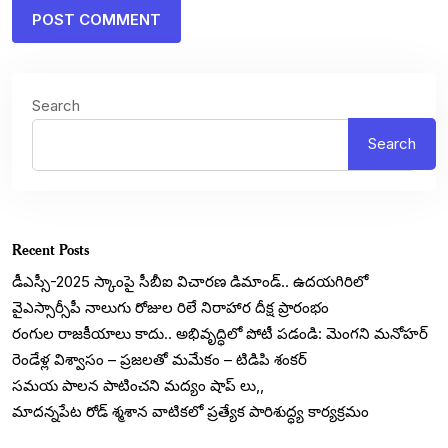
Search
Search
Recent Posts
డీఎస్సీ-2025 స్కాంపై సీబీఐ విచారణ డిమాండ్.. ఉదయగిరిలో
వైఎస్సార్సీపీ నాలుగు రోజుల రిలే నిరాహార దీక్ష ప్రారంభం
రంగుల రాజకీయాలు కాదు.. అభివృద్ధిలో పోటీ పడండి: మెంగని మనోహర్
రెండేళ్ల విశ్వాసం – ప్రజలతో మమేకం – టిడిపి శంకర్
సమయ పాలన పాటించని మద్యం షాప్ లు,,
మాదన్నపేట రోడ్ శ్మశాన వాటికలో ప్రత్యేక పారిశుద్ధ్య కార్యక్రమం