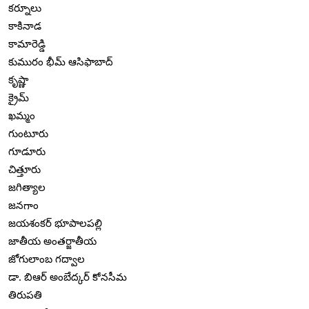
కర్నూలు
కాకినాడ
కామారెడ్డి
కుమురం భీమ్ ఆసిఫాబాద్
కృష్ణా
క్రైమ్
ఖమ్మం
గుంటూరు
గూడూరు
చిత్తూరు
జగిత్యాల
జనగాం
జయశంకర్ భూపాలపల్లి
జాతీయ అంతర్జాతీయ
జోగులాంబ గద్వాల
డా. బిఆర్ అంబేద్కర్ కోనసీమ
తిరుపతి