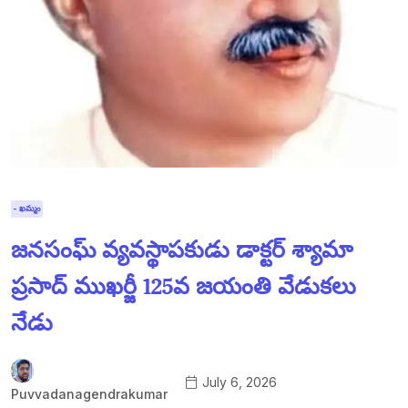
- ఖమ్మం
జనసంఘ్ వ్యవస్థాపకుడు డాక్టర్ శ్యామా
ప్రసాద్ ముఖర్జీ 125వ జయంతి వేడుకలు
నేడు
July 6, 2026
Puvvadanagendrakumar