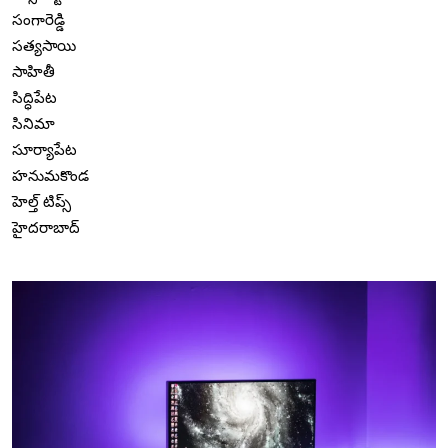
సంగారెడ్డి
సత్యసాయి
సాహితీ
సిద్ధిపేట
సినిమా
సూర్యాపేట
హనుమకొండ
హెల్త్ టిప్స్
హైదరాబాద్