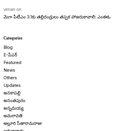
viman
on
మెగా పీటీఎం 3.1కు తల్లిదండ్రులు తప్పక హాజరుకావాలి: ఎంఈఓ
Categories
Blog
E-పేపర్
Featured
News
Others
Updates
అనకాపల్లి
అనంతపురం
అన్నమయ్య
అమరావతి
అల్లూరి సీతారామరాజు
ఆదిలాబాదు