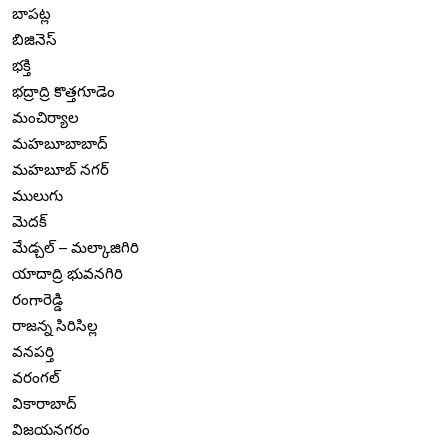
బాపట్ల
బిజినెస్
భక్తి
భద్రాద్రి కొత్తగూడెం
మంచిర్యాల
మహబూబాబాద్
మహబూబ్ నగర్
ములుగు
మెదక్
మేడ్చల్ – మల్కాజిగిరి
యాదాద్రి భువనగిరి
రంగారెడ్డి
రాజన్న సిరిసిల్ల
వనపర్తి
వరంగల్
వికారాబాద్
విజయనగరం