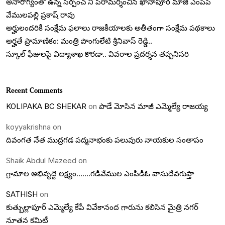
అనారోగ్యంతో ఉన్న సర్పంచ్ నీ పరామర్శించిన ఖానాపూర మాజీ ఎంపీపీ
వేములపల్లి ప్రకాష్ రావు
అర్హులందరికీ సంక్షేమ ఫలాలు రాజకీయాలకు అతీతంగా సంక్షేమ పథకాలు
అర్హతే ప్రామాణికం: మంత్రి పొంగులేటి శ్రీనివాస్ రెడ్డి..
స్కూల్ ఫీజులపై విద్యాశాఖ కొరడా.. వివరాల ప్రదర్శన తప్పనిసరి
Recent Comments
KOLIPAKA BC SHEKAR
on
పాడే మోసిన మాజీ ఎమ్మెల్యే రాజయ్య
koyyakrishna
on
దివంగత నేత ముద్రగడ పద్మనాభంకు పలువురు నాయకుల సంతాపం
Shaik Abdul Mazeed
on
గ్రామాల అభివృద్దె లక్ష్యం…….గడివేముల ఎంపీడీఓ వాసుదేవగుప్తా
SATHISH
on
కుత్బుల్లాపూర్ ఎమ్మెల్యే కేపీ వివేకానంద గారును కలిసిన మైత్రి నగర్
నూతన కమిటీ