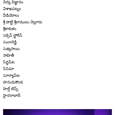
విద్య విజ్ఞానం
విశాఖపట్నం
వీడియోలు
శ్రీ పొట్టి శ్రీరాములు నెల్లూరు
శ్రీకాకుళం
సక్సెస్ స్టోరీస్
సంగారెడ్డి
సత్యసాయి
సాహితీ
సిద్ధిపేట
సినిమా
సూర్యాపేట
హనుమకొండ
హెల్త్ టిప్స్
హైదరాబాద్