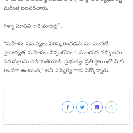
మరింత బలపరిచారు.
గళ్ళా మాధవి గారి మాటల్లో…
“మహిళల సమస్యలు పరిష్కరించడమే మా మొదటి
ప్రాధాన్యత. మహిళలు నిస్సంకోచంగా ముందుకు వచ్చి తమ
సమస్యలను తెలియజేయాలి. ప్రభుత్వం ప్రతి స్థాయిలో మీకు
అండగా ఉంటుంది,” అని ఎమ్మెల్యే గారు పేర్కొన్నారు.