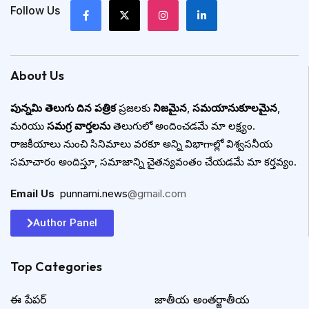
Follow Us
About Us
పున్నమి తెలుగు దిన పత్రిక
ప్రజలకు
నిజమైన
,
సమయానుకూలమైన
,
మరియు
సమగ్ర వార్తలను
తెలుగులో అందించడమే మా లక్ష్యం.
రాజకీయాలు నుంచి సినిమాలు వరకూ అన్ని విభాగాల్లో విశ్వసనీయ
సమాచారం అందిస్తూ, సమాజాన్ని చైతన్యవంతం చేయడమే మా కర్తవ్యం.
Email Us
:
punnami.news
@gmail.com
Author Panel
Top Categories​
ఈ పేపర్
జాతీయ అంతర్జాతీయ