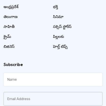
ఆంధ్రప్రదేశ్
భక్తి
తెలంగాణ
సినిమా
సాహితీ
సక్సెస్ స్టోరీస్
క్రైమ్
పిల్లలకు
బిజినెస్
హెల్త్ టిప్స్
Subscribe