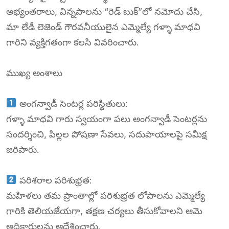
అభ్యంతరాలు, విన్నపాలను “రెడ్ బుక్”లో నమోదు చేసి,
మా లేడీ లెజెండ్ గౌరవనీయులైన ఎమ్మెల్యే గళ్ళా మాధవి
గారిని వ్యక్తిగతంగా కలసి వివరించారు.
ముఖ్య అంశాలు
అంగన్వాడీ సెంటర్ల పరిస్థితులు:
గళ్ళా మాధవి గారు స్వయంగా పలు అంగన్వాడీ సెంటర్లను
సందర్శించి, పిల్లల పోషణా సేవలు, సదుపాయాలపై సమీక్ష
జరిపారు.
పరిశరాల పరిశుభ్రత:
మహిళలు తమ ప్రాంతాల్లో పరిశుభ్రత లోపాలను ఎమ్మెల్యే
గారికి తెలియజేయగా, తక్షణ చర్యలు తీసుకోవాలని ఆమె
అధికారులను ఆదేశించారు.