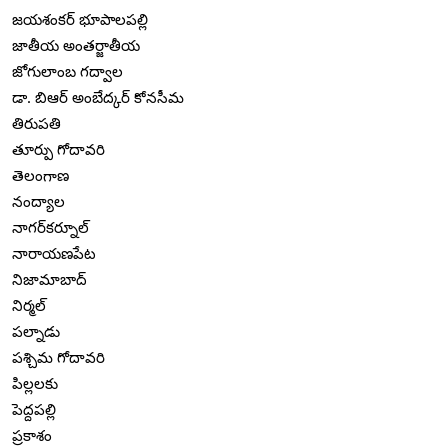
జయశంకర్ భూపాలపల్లి
జాతీయ అంతర్జాతీయ
జోగులాంబ గద్వాల
డా. బిఆర్ అంబేద్కర్ కోనసీమ
తిరుపతి
తూర్పు గోదావరి
తెలంగాణ
నంద్యాల
నాగర్‌కర్నూల్
నారాయణపేట
నిజామాబాద్
నిర్మల్
పల్నాడు
పశ్చిమ గోదావరి
పిల్లలకు
పెద్దపల్లి
ప్రకాశం