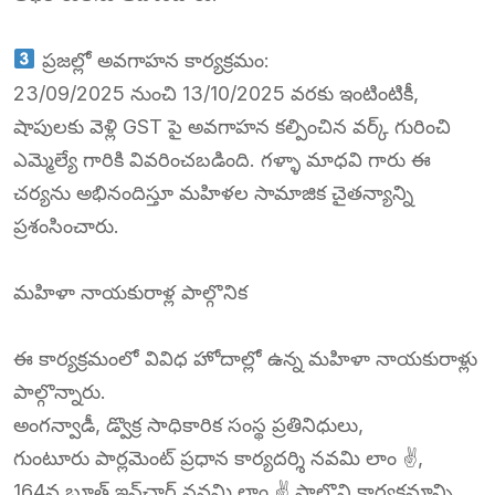
ప్రజల్లో అవగాహన కార్యక్రమం:
23/09/2025 నుంచి 13/10/2025 వరకు ఇంటింటికీ,
షాపులకు వెళ్లి GST పై అవగాహన కల్పించిన వర్క్ గురించి
ఎమ్మెల్యే గారికి వివరించబడింది. గళ్ళా మాధవి గారు ఈ
చర్యను అభినందిస్తూ మహిళల సామాజిక చైతన్యాన్ని
ప్రశంసించారు.
మహిళా నాయకురాళ్ల పాల్గొనిక
ఈ కార్యక్రమంలో వివిధ హోదాల్లో ఉన్న మహిళా నాయకురాళ్లు
పాల్గొన్నారు.
అంగన్వాడీ, డ్వొక్ర సాధికారిక సంస్థ ప్రతినిధులు,
గుంటూరు పార్లమెంట్ ప్రధాన కార్యదర్శి నవమి లాం ✌️,
164వ బూత్ ఇన్‌చార్జ్ నవమి లాం ✌️ పాల్గొని కార్యక్రమాన్ని