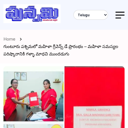
Home
గుంటూరు పశ్చిమలో మహిళా గ్రీవెన్స్ డే ప్రారంభం – మహిళా సమస్యల
పరిష్కారానికి గళ్ళా మాధవి ముందడుగు