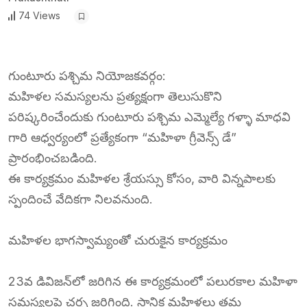
74 Views
గుంటూరు పశ్చిమ నియోజకవర్గం:
మహిళల సమస్యలను ప్రత్యక్షంగా తెలుసుకొని
పరిష్కరించేందుకు గుంటూరు పశ్చిమ ఎమ్మెల్యే గళ్ళా మాధవి
గారి ఆధ్వర్యంలో ప్రత్యేకంగా “మహిళా గ్రీవెన్స్ డే”
ప్రారంభించబడింది.
ఈ కార్యక్రమం మహిళల శ్రేయస్సు కోసం, వారి విన్నపాలకు
స్పందించే వేదికగా నిలవనుంది.
మహిళల భాగస్వామ్యంతో చురుకైన కార్యక్రమం
23వ డివిజన్‌లో జరిగిన ఈ కార్యక్రమంలో పలురకాల మహిళా
సమస్యలపై చర్చ జరిగింది. స్థానిక మహిళలు తమ