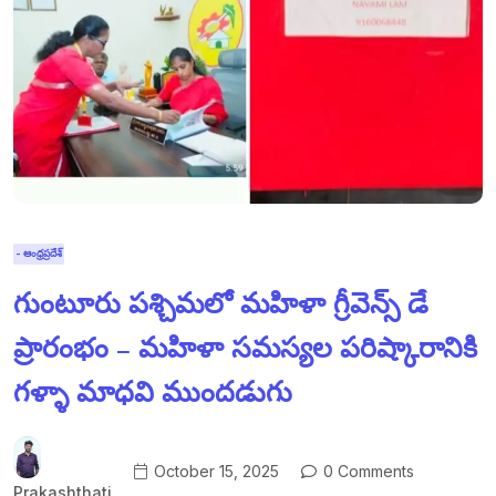
- ఆంధ్రప్రదేశ్
గుంటూరు పశ్చిమలో మహిళా గ్రీవెన్స్ డే
ప్రారంభం – మహిళా సమస్యల పరిష్కారానికి
గళ్ళా మాధవి ముందడుగు
October 15, 2025
0 Comments
Prakashthati