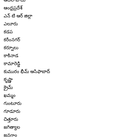
ఆంధ్రప్రదేశ్
ఎన్ టి ఆర్ జిల్లా
ఎలూరు
కడప
కరీంనగర్
కర్నూలు
కాకినాడ
కామారెడ్డి
కుమురం భీమ్ ఆసిఫాబాద్
కృష్ణా
క్రైమ్
ఖమ్మం
గుంటూరు
గూడూరు
చిత్తూరు
జగిత్యాల
జనగాం