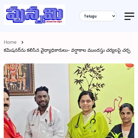
Home
కమిషనర్‌ను కలిసిన వైద్యాధికారులు- వర్షాకాల ముందస్తు చర్యలపై చర్చ