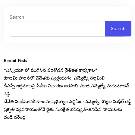
Search
Search
Recent Posts
*ఎస్వీయూ లో ముగిసిన పరిశోధన నైతికత కార్యశాల*
కూటమి పాలనలో చేనేతకు స్వర్ణయుగం: ఎమ్మెల్యే నల్లమిల్లి
డీఎస్సీ అక్రమాలపై సీబీఐ విచారణ జరపాలి-మాజీ ఎమ్మెల్యే మధుసూదన్
రెడ్డి
చేనేత సంక్షేమానికి కూటమి ప్రభుత్వం పెద్దపీట-ఎమ్మెల్యే బొజ్జల సుధీర్ రెడ్డి
ప్రకృతి వ్యవసాయంతోనే రైతు సురక్షిత భవిష్యత్-జనసేన నాయకులు
దండి నరేంద్ర