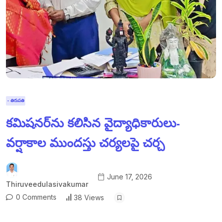
- తిరుపతి
కమిషనర్‌ను కలిసిన వైద్యాధికారులు-
వర్షాకాల ముందస్తు చర్యలపై చర్చ
June 17, 2026
Thiruveedulasivakumar
0 Comments
38 Views