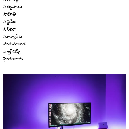
సత్యసాయి
సాహితీ
సిద్ధిపేట
సినిమా
సూర్యాపేట
హనుమకొండ
హెల్త్ టిప్స్
హైదరాబాద్