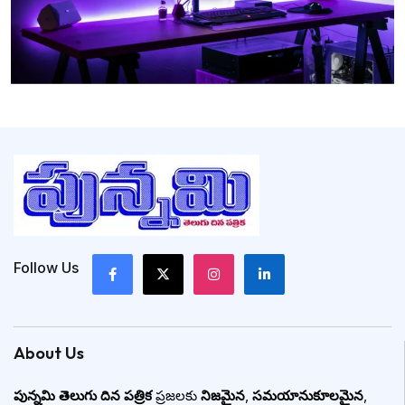
Follow Us
About Us
పున్నమి తెలుగు దిన పత్రిక
ప్రజలకు
నిజమైన
,
సమయానుకూలమైన
,