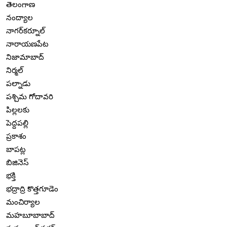
తెలంగాణ
నంద్యాల
నాగర్‌కర్నూల్
నారాయణపేట
నిజామాబాద్
నిర్మల్
పల్నాడు
పశ్చిమ గోదావరి
పిల్లలకు
పెద్దపల్లి
ప్రకాశం
బాపట్ల
బిజినెస్
భక్తి
భద్రాద్రి కొత్తగూడెం
మంచిర్యాల
మహబూబాబాద్