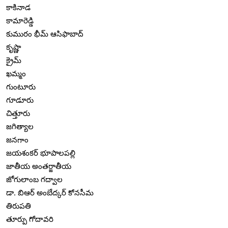
కాకినాడ
కామారెడ్డి
కుమురం భీమ్ ఆసిఫాబాద్
కృష్ణా
క్రైమ్
ఖమ్మం
గుంటూరు
గూడూరు
చిత్తూరు
జగిత్యాల
జనగాం
జయశంకర్ భూపాలపల్లి
జాతీయ అంతర్జాతీయ
జోగులాంబ గద్వాల
డా. బిఆర్ అంబేద్కర్ కోనసీమ
తిరుపతి
తూర్పు గోదావరి