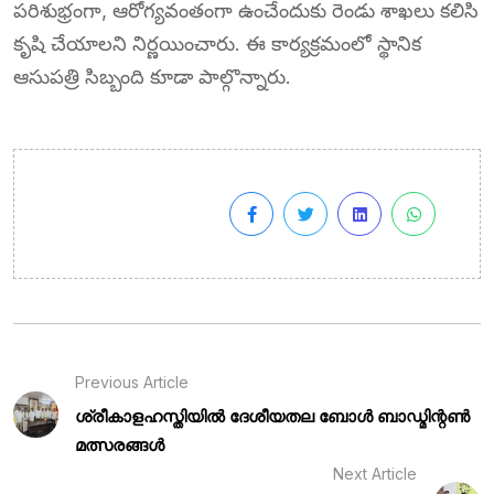
పరిశుభ్రంగా, ఆరోగ్యవంతంగా ఉంచేందుకు రెండు శాఖలు కలిసి
కృషి చేయాలని నిర్ణయించారు. ఈ కార్యక్రమంలో స్థానిక
ఆసుపత్రి సిబ్బంది కూడా పాల్గొన్నారు.
Previous Article
ശ്രീകാളഹസ്തിയിൽ ദേശീയതല ബോൾ ബാഡ്മിന്റൺ
മത്സരങ്ങൾ
Next Article