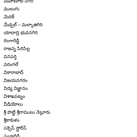
మహబూబ్ నగర్
ములుగు
మెదక్
మేడ్చల్ – మల్కాజిగిరి
యాదాద్రి భువనగిరి
రంగారెడ్డి
రాజన్న సిరిసిల్ల
వనపర్తి
వరంగల్
వికారాబాద్
విజయనగరం
విద్య విజ్ఞానం
విశాఖపట్నం
వీడియోలు
శ్రీ పొట్టి శ్రీరాములు నెల్లూరు
శ్రీకాకుళం
సక్సెస్ స్టోరీస్
సంగారెడ్డి