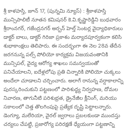
శ్రీ కాళహస్తి, జూన్ 17, (పున్నమి న్యూస్) : శ్రీకాళహస్తి
మున్సిపాలిటీ నూతన కమిషనర్‌ కె.వి.కృష్ణారెడ్డిని బుధవారం
శ్రీరాంనగర్, గజేంద్రనగర్ అర్బన్ హెల్త్ సెంటర్ల వైద్యాధికారులు
డాక్టర్ బాలు, డాక్టర్ గిరిజా ప్రకాశం మర్యాదపూర్వకంగా కలిసి
శుభాకాంక్షలు తెలిపారు. ఈ సందర్భంగా ఈ నెల 28వ తేదీన
జరగనున్న పల్స్ పోలియో కార్యక్రమ విజయవంతానికి
మున్సిపల్, వైద్య ఆరోగ్య శాఖలు సమన్వయంతో
పనిచేయాలని, ఐదేళ్లలోపు ప్రతి చిన్నారికి పోలియో చుక్కలు
అందేలా చూడాలని చర్చించారు. అలాగే రానున్న వర్షాకాలాన్ని
పురస్కరించుకుని పట్టణంలో పారిశుద్ధ్య నిర్వహణ, దోమల
నివారణ, తాగునీటి పరిశుభ్రత, డ్రైనేజీల క్లీనింగ్, మరియు
సకాలంలో చెత్త తొలగింపుపై ప్రత్యేక దృష్టి పెట్టాలన్నారు.
డెంగ్యూ, మలేరియా, వైరల్ జ్వరాలు ప్రబలకుండా ముందస్తు
చర్యలు చేపట్టి, ప్రజారోగ్య పరిరక్షణే ధ్యేయంగా పట్టణాన్ని