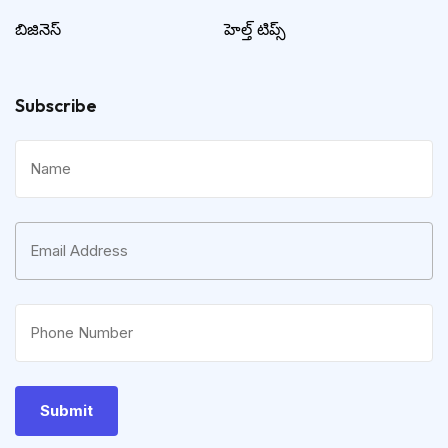
బిజినెస్
హెల్త్ టిప్స్
Subscribe