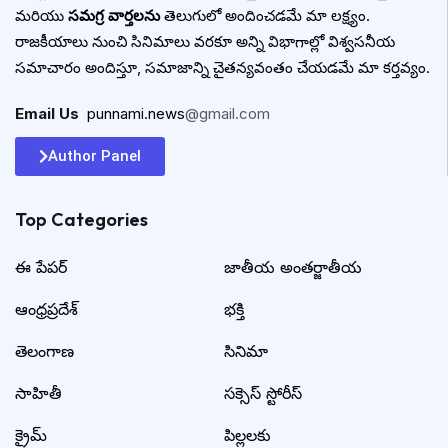
మరియు
సమగ్ర వార్తలను
తెలుగులో అందించడమే మా లక్ష్యం.
రాజకీయాలు నుంచి సినిమాలు వరకూ అన్ని విభాగాల్లో విశ్వసనీయ
సమాచారం అందిస్తూ, సమాజాన్ని చైతన్యవంతం చేయడమే మా కర్తవ్యం.
Email Us
:
punnami.news
@gmail.com
Author Panel
Top Categories​
ఈ పేపర్
జాతీయ అంతర్జాతీయ
ఆంధ్రప్రదేశ్
భక్తి
తెలంగాణ
సినిమా
సాహితీ
సక్సెస్ స్టోరీస్
క్రైమ్
పిల్లలకు