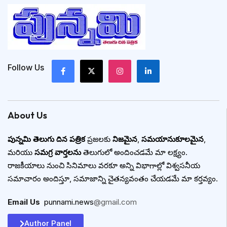
Follow Us
About Us
పున్నమి తెలుగు దిన పత్రిక
ప్రజలకు
నిజమైన
,
సమయానుకూలమైన
,
మరియు
సమగ్ర వార్తలను
తెలుగులో అందించడమే మా లక్ష్యం.
రాజకీయాలు నుంచి సినిమాలు వరకూ అన్ని విభాగాల్లో విశ్వసనీయ
సమాచారం అందిస్తూ, సమాజాన్ని చైతన్యవంతం చేయడమే మా కర్తవ్యం.
Email Us
:
punnami.news
@gmail.com
Author Panel