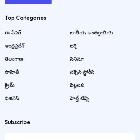
Top Categories​
ఈ పేపర్
జాతీయ అంతర్జాతీయ
ఆంధ్రప్రదేశ్
భక్తి
తెలంగాణ
సినిమా
సాహితీ
సక్సెస్ స్టోరీస్
క్రైమ్
పిల్లలకు
బిజినెస్
హెల్త్ టిప్స్
Subscribe