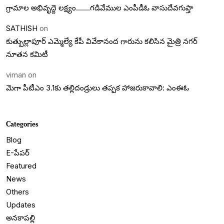
గ్రామాల అభివృద్దె లక్ష్యం…….గడివేముల ఎంపీడీఓ వాసుదేవగుప్తా
SATHISH
on
కుత్బుల్లాపూర్ ఎమ్మెల్యే కేపీ వివేకానంద గారును కలిసిన మైత్రి నగర్
నూతన కమిటీ
viman
on
మెగా పీటీఎం 3.1కు తల్లిదండ్రులు తప్పక హాజరుకావాలి: ఎంఈఓ
Categories
Blog
E-పేపర్
Featured
News
Others
Updates
అనకాపల్లి