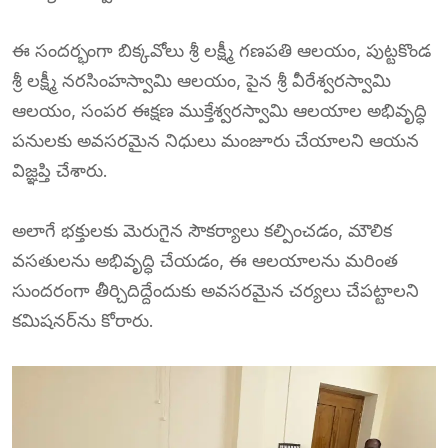
ఈ సందర్భంగా బిక్కవోలు శ్రీ లక్ష్మీ గణపతి ఆలయం, పుట్టకొండ
శ్రీ లక్ష్మీ నరసింహస్వామి ఆలయం, పైన శ్రీ వీరేశ్వరస్వామి
ఆలయం, సంపర ఈక్షణ ముక్తేశ్వరస్వామి ఆలయాల అభివృద్ధి
పనులకు అవసరమైన నిధులు మంజూరు చేయాలని ఆయన
విజ్ఞప్తి చేశారు.
అలాగే భక్తులకు మెరుగైన సౌకర్యాలు కల్పించడం, మౌలిక
వసతులను అభివృద్ధి చేయడం, ఈ ఆలయాలను మరింత
సుందరంగా తీర్చిదిద్దేందుకు అవసరమైన చర్యలు చేపట్టాలని
కమిషనర్‌ను కోరారు.