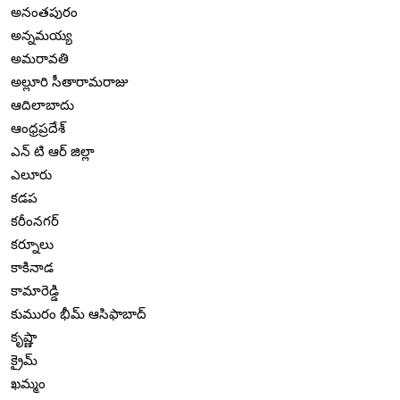
అనంతపురం
అన్నమయ్య
అమరావతి
అల్లూరి సీతారామరాజు
ఆదిలాబాదు
ఆంధ్రప్రదేశ్
ఎన్ టి ఆర్ జిల్లా
ఎలూరు
కడప
కరీంనగర్
కర్నూలు
కాకినాడ
కామారెడ్డి
కుమురం భీమ్ ఆసిఫాబాద్
కృష్ణా
క్రైమ్
ఖమ్మం