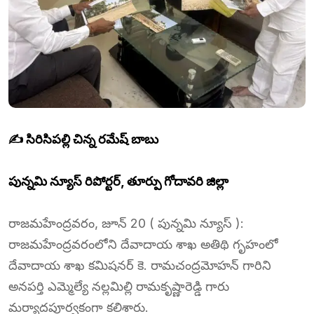
✍️ సిరిసిపల్లి చిన్న రమేష్ బాబు
పున్నమి న్యూస్ రిపోర్టర్, తూర్పు గోదావరి జిల్లా
రాజమహేంద్రవరం, జూన్ 20 ( పున్నమి న్యూస్ ):
రాజమహేంద్రవరంలోని దేవాదాయ శాఖ అతిథి గృహంలో
దేవాదాయ శాఖ కమిషనర్ కె. రామచంద్రమోహన్ గారిని
అనపర్తి ఎమ్మెల్యే నల్లమిల్లి రామకృష్ణారెడ్డి గారు
మర్యాదపూర్వకంగా కలిశారు.