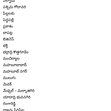
పల్నాడు
పశ్చిమ గోదావరి
పిల్లలకు
పెద్దపల్లి
ప్రకాశం
బాపట్ల
బిజినెస్
భక్తి
భద్రాద్రి కొత్తగూడెం
మంచిర్యాల
మహబూబాబాద్
మహబూబ్ నగర్
ములుగు
మెదక్
మేడ్చల్ – మల్కాజిగిరి
యాదాద్రి భువనగిరి
రంగారెడ్డి
రాజన్న సిరిసిల్ల