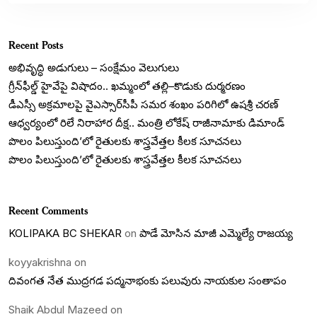
Recent Posts
అభివృద్ధి అడుగులు – సంక్షేమం వెలుగులు
గ్రీన్‌ఫీల్డ్ హైవేపై విషాదం.. ఖమ్మంలో తల్లి–కొడుకు దుర్మరణం
డీఎస్సీ అక్రమాలపై వైఎస్సార్‌సీపీ సమర శంఖం పరిగిలో ఉషశ్రీ చరణ్
ఆధ్వర్యంలో రిలే నిరాహార దీక్ష.. మంత్రి లోకేష్ రాజీనామాకు డిమాండ్
పొలం పిలుస్తుంది’లో రైతులకు శాస్త్రవేత్తల కీలక సూచనలు
పొలం పిలుస్తుంది’లో రైతులకు శాస్త్రవేత్తల కీలక సూచనలు
Recent Comments
KOLIPAKA BC SHEKAR
on
పాడే మోసిన మాజీ ఎమ్మెల్యే రాజయ్య
koyyakrishna
on
దివంగత నేత ముద్రగడ పద్మనాభంకు పలువురు నాయకుల సంతాపం
Shaik Abdul Mazeed
on