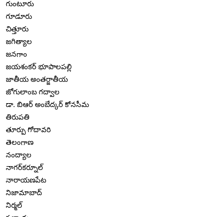
గుంటూరు
గూడూరు
చిత్తూరు
జగిత్యాల
జనగాం
జయశంకర్ భూపాలపల్లి
జాతీయ అంతర్జాతీయ
జోగులాంబ గద్వాల
డా. బిఆర్ అంబేద్కర్ కోనసీమ
తిరుపతి
తూర్పు గోదావరి
తెలంగాణ
నంద్యాల
నాగర్‌కర్నూల్
నారాయణపేట
నిజామాబాద్
నిర్మల్