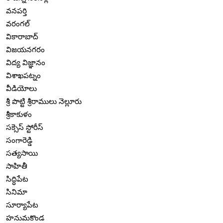
వనపర్తి
వరంగల్
వికారాబాద్
విజయనగరం
విద్య విజ్ఞానం
విశాఖపట్నం
వీడియోలు
శ్రీ పొట్టి శ్రీరాములు నెల్లూరు
శ్రీకాకుళం
సక్సెస్ స్టోరీస్
సంగారెడ్డి
సత్యసాయి
సాహితీ
సిద్ధిపేట
సినిమా
సూర్యాపేట
హనుమకొండ