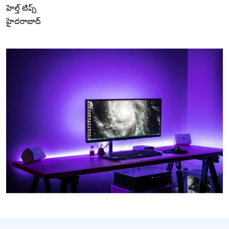
హెల్త్ టిప్స్
హైదరాబాద్