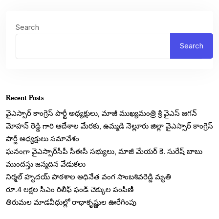
Search
Search
Recent Posts
వైఎస్సార్ కాంగ్రెస్ పార్టీ అధ్యక్షులు, మాజీ ముఖ్యమంత్రి శ్రీ వైఎస్ జగన్
మోహన్ రెడ్డి గారి ఆదేశాల మేరకు, ఉమ్మడి నెల్లూరు జిల్లా వైఎస్సార్ కాంగ్రెస్
పార్టీ అధ్యక్షులు సమావేశం
ఘనంగా వైఎస్సార్‌సీపీ సీఈసీ సభ్యులు, మాజీ మేయర్ కె. సురేష్ బాబు
ముందస్తు జన్మదిన వేడుకలు
నిర్మల్ హృదయ్ పాఠశాల అధినేత వంగ సాంబశివరెడ్డి మృతి
రూ.4 లక్షల సీఎం రిలీఫ్ ఫండ్ చెక్కుల పంపిణీ
తిరుమల మాడవీధుల్లో రాధాకృష్ణుల ఊరేగింపు