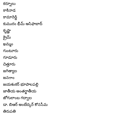
కర్నూలు
కాకినాడ
కామారెడ్డి
కుమురం భీమ్ ఆసిఫాబాద్
కృష్ణా
క్రైమ్
ఖమ్మం
గుంటూరు
గూడూరు
చిత్తూరు
జగిత్యాల
జనగాం
జయశంకర్ భూపాలపల్లి
జాతీయ అంతర్జాతీయ
జోగులాంబ గద్వాల
డా. బిఆర్ అంబేద్కర్ కోనసీమ
తిరుపతి