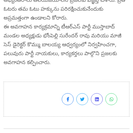
ఓటరు తమ ఓటు హక్కును పరిరక్షించుకునేందుకు
అప్రమత్తంగా ఉండాలని కోరారు.
ఈ అవగాహన కార్యక్రమాన్ని టీఆర్ఎస్ పార్టీ ముస్తాబాద్
మండల అధ్యక్షుడు భోంపెల్లి సురేందర్ రావు మరియు మాజీ
సెస్ డైరెక్టర్ కొమ్ము బాలయ్య ఆధ్వర్యంలో నిర్వహించగా,
పలువురు పార్టీ నాయకులు, కార్యకర్తలు పాల్గొని ప్రజలకు
అవగాహన కల్పించారు.