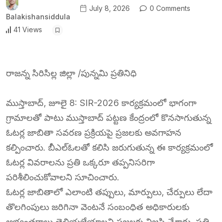
July 8, 2026
0 Comments
Balakishansiddula
41 Views
రాజన్న సిరిసిల్ల జిల్లా /పున్నమి ప్రతినిధి
ముస్తాబాద్, జూలై 8: SIR-2026 కార్యక్రమంలో భాగంగా
గ్రామాలతో పాటు ముస్తాబాద్ పట్టణ కేంద్రంలో కొనసాగుతున్న
ఓటర్ల జాబితా సవరణ ప్రక్రియపై ప్రజలకు అవగాహన
కల్పించారు. బీఎల్‌ఓలతో కలిసి జరుగుతున్న ఈ కార్యక్రమంలో
ఓటర్ల వివరాలను ప్రతి ఒక్కరూ తప్పనిసరిగా
పరిశీలించుకోవాలని సూచించారు.
ఓటర్ల జాబితాలో ఎలాంటి తప్పులు, మార్పులు, చేర్పులు లేదా
తొలగింపులు జరిగినా వెంటనే సంబంధిత అధికారులకు
అభ్యంతరాలు తెలియజేయాలని ప్రజలకు విజ్ఞప్తి చేశారు. ప్రతి