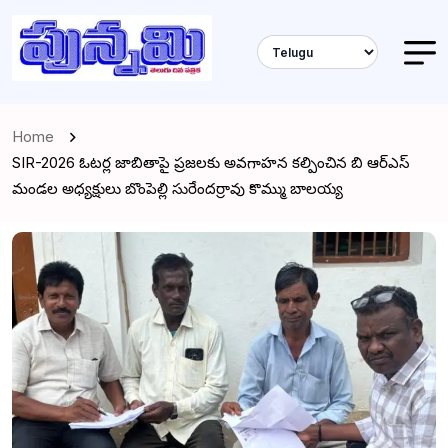
Home
SIR-2026 ఓటర్ల జాబితాపై ప్రజలకు అవగాహన కల్పించిన బి ఆర్ఎస్
మండల అధ్యక్షులు బొంపెల్లి సురేందర్రావు కొమ్ము బాలయ్య