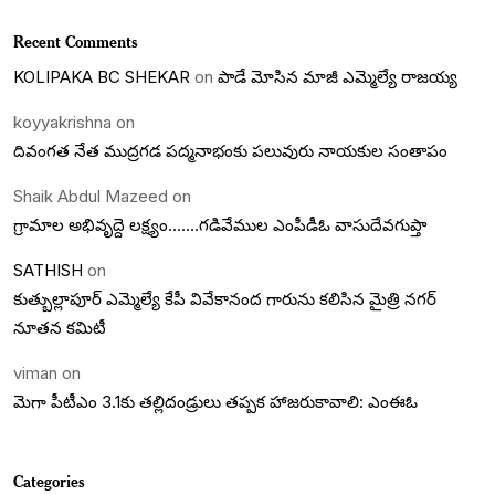
Recent Comments
KOLIPAKA BC SHEKAR
on
పాడే మోసిన మాజీ ఎమ్మెల్యే రాజయ్య
koyyakrishna
on
దివంగత నేత ముద్రగడ పద్మనాభంకు పలువురు నాయకుల సంతాపం
Shaik Abdul Mazeed
on
గ్రామాల అభివృద్దె లక్ష్యం…….గడివేముల ఎంపీడీఓ వాసుదేవగుప్తా
SATHISH
on
కుత్బుల్లాపూర్ ఎమ్మెల్యే కేపీ వివేకానంద గారును కలిసిన మైత్రి నగర్
నూతన కమిటీ
viman
on
మెగా పీటీఎం 3.1కు తల్లిదండ్రులు తప్పక హాజరుకావాలి: ఎంఈఓ
Categories