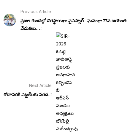
Previous Article
ప్రజల గుండెల్లో చిరస్థాయిగా వైఎస్సార్.. ఘనంగా 77వ జయంతి
వేడుకలు…!
Next Article
గోదావరికి ఎట్టకేలకు వరద..!