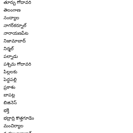
తూర్పు గోదావరి
తెలంగాణ
నంద్యాల
నాగర్‌కర్నూల్
నారాయణపేట
నిజామాబాద్
నిర్మల్
పల్నాడు
పశ్చిమ గోదావరి
పిల్లలకు
పెద్దపల్లి
ప్రకాశం
బాపట్ల
బిజినెస్
భక్తి
భద్రాద్రి కొత్తగూడెం
మంచిర్యాల