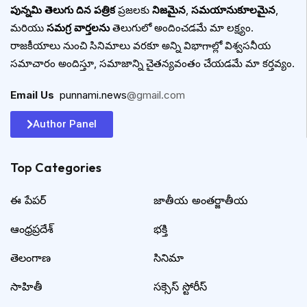
పున్నమి తెలుగు దిన పత్రిక
ప్రజలకు
నిజమైన
,
సమయానుకూలమైన
,
మరియు
సమగ్ర వార్తలను
తెలుగులో అందించడమే మా లక్ష్యం.
రాజకీయాలు నుంచి సినిమాలు వరకూ అన్ని విభాగాల్లో విశ్వసనీయ
సమాచారం అందిస్తూ, సమాజాన్ని చైతన్యవంతం చేయడమే మా కర్తవ్యం.
Email Us
:
punnami.news
@gmail.com
Author Panel
Top Categories​
ఈ పేపర్
జాతీయ అంతర్జాతీయ
ఆంధ్రప్రదేశ్
భక్తి
తెలంగాణ
సినిమా
సాహితీ
సక్సెస్ స్టోరీస్