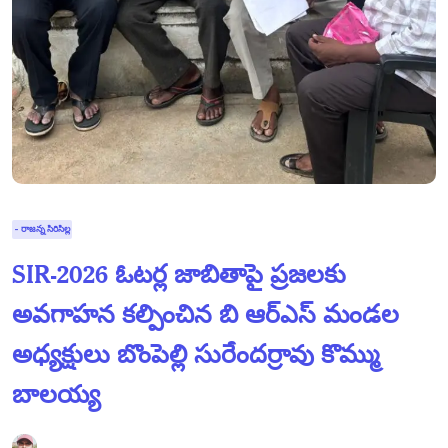
- రాజన్న సిరిసిల్ల
SIR-2026 ఓటర్ల జాబితాపై ప్రజలకు
అవగాహన కల్పించిన బి ఆర్ఎస్ మండల
అధ్యక్షులు బొంపెల్లి సురేందర్రావు కొమ్ము
బాలయ్య