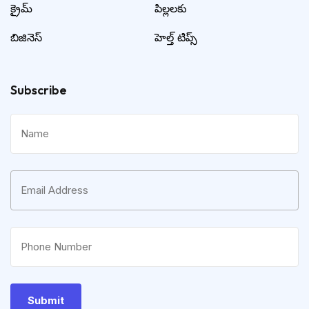
క్రైమ్
పిల్లలకు
బిజినెస్
హెల్త్ టిప్స్
Subscribe