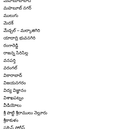
మహబూబాబాద్
మహబూబ్ నగర్
ములుగు
మెదక్
మేడ్చల్ – మల్కాజిగిరి
యాదాద్రి భువనగిరి
రంగారెడ్డి
రాజన్న సిరిసిల్ల
వనపర్తి
వరంగల్
వికారాబాద్
విజయనగరం
విద్య విజ్ఞానం
విశాఖపట్నం
వీడియోలు
శ్రీ పొట్టి శ్రీరాములు నెల్లూరు
శ్రీకాకుళం
సక్సెస్ స్టోరీస్