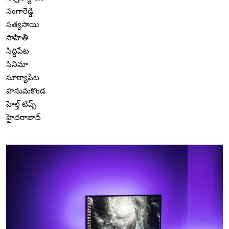
సంగారెడ్డి
సత్యసాయి
సాహితీ
సిద్ధిపేట
సినిమా
సూర్యాపేట
హనుమకొండ
హెల్త్ టిప్స్
హైదరాబాద్