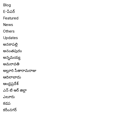
Blog
E-పేపర్
Featured
News
Others
Updates
అనకాపల్లి
అనంతపురం
అన్నమయ్య
అమరావతి
అల్లూరి సీతారామరాజు
ఆదిలాబాదు
ఆంధ్రప్రదేశ్
ఎన్ టి ఆర్ జిల్లా
ఎలూరు
కడప
కరీంనగర్