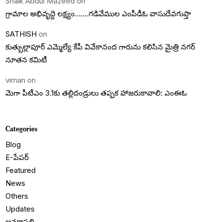
Shaik Abdul Mazeed
on
గ్రామాల అభివృద్దె లక్ష్యం…….గడివేముల ఎంపీడీఓ వాసుదేవగుప్తా
SATHISH
on
కుత్బుల్లాపూర్ ఎమ్మెల్యే కేపీ వివేకానంద గారును కలిసిన మైత్రి నగర్
నూతన కమిటీ
viman
on
మెగా పీటీఎం 3.1కు తల్లిదండ్రులు తప్పక హాజరుకావాలి: ఎంఈఓ
Categories
Blog
E-పేపర్
Featured
News
Others
Updates
అనకాపల్లి