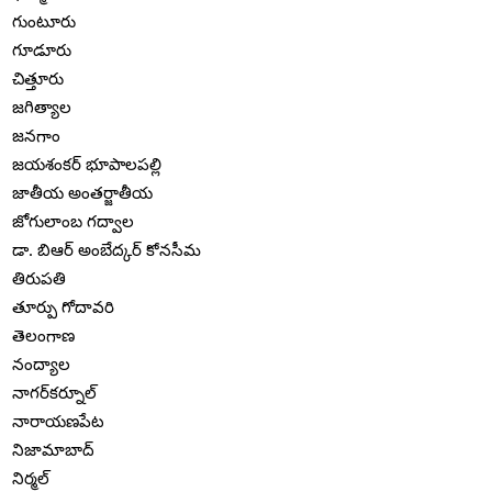
గుంటూరు
గూడూరు
చిత్తూరు
జగిత్యాల
జనగాం
జయశంకర్ భూపాలపల్లి
జాతీయ అంతర్జాతీయ
జోగులాంబ గద్వాల
డా. బిఆర్ అంబేద్కర్ కోనసీమ
తిరుపతి
తూర్పు గోదావరి
తెలంగాణ
నంద్యాల
నాగర్‌కర్నూల్
నారాయణపేట
నిజామాబాద్
నిర్మల్