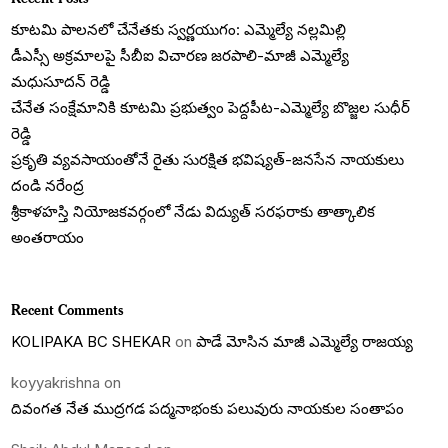
కూటమి పాలనలో చేనేతకు స్వర్ణయుగం: ఎమ్మెల్యే నల్లమిల్లి
డీఎస్సీ అక్రమాలపై సీబీఐ విచారణ జరపాలి-మాజీ ఎమ్మెల్యే
మధుసూదన్ రెడ్డి
చేనేత సంక్షేమానికి కూటమి ప్రభుత్వం పెద్దపీట-ఎమ్మెల్యే బొజ్జల సుధీర్
రెడ్డి
ప్రకృతి వ్యవసాయంతోనే రైతు సురక్షిత భవిష్యత్-జనసేన నాయకులు
దండి నరేంద్ర
శ్రీకాళహస్తి నియోజకవర్గంలో నేడు విద్యుత్ సరఫరాకు తాత్కాలిక
అంతరాయం
Recent Comments
KOLIPAKA BC SHEKAR
on
పాడే మోసిన మాజీ ఎమ్మెల్యే రాజయ్య
koyyakrishna
on
దివంగత నేత ముద్రగడ పద్మనాభంకు పలువురు నాయకుల సంతాపం