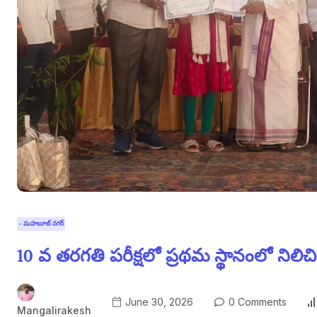
- మహబూబ్ నగర్
10 వ తరగతి పరీక్షలో ప్రథమ స్థానంలో ని
June 30, 2026
0 Comments
Mangalirakesh