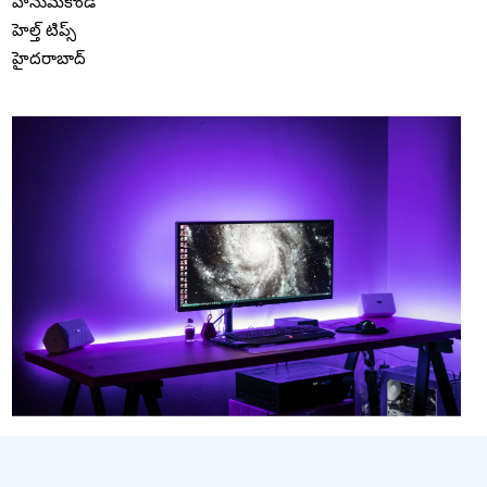
హనుమకొండ
హెల్త్ టిప్స్
హైదరాబాద్