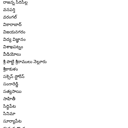
రాజన్న సిరిసిల్ల
వనపర్తి
వరంగల్
వికారాబాద్
విజయనగరం
విద్య విజ్ఞానం
విశాఖపట్నం
వీడియోలు
శ్రీ పొట్టి శ్రీరాములు నెల్లూరు
శ్రీకాకుళం
సక్సెస్ స్టోరీస్
సంగారెడ్డి
సత్యసాయి
సాహితీ
సిద్ధిపేట
సినిమా
సూర్యాపేట