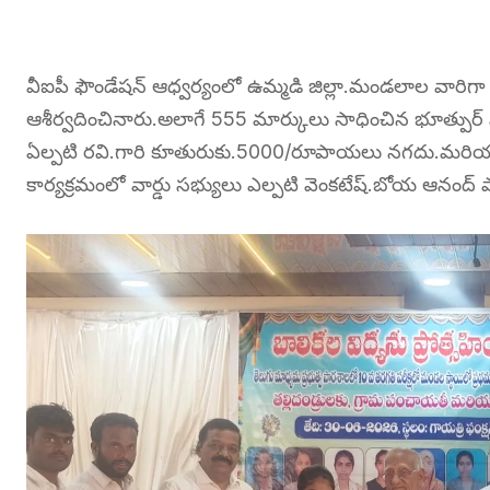
వీఐపీ ఫౌండేషన్ ఆధ్వర్యంలో ఉమ్మడి జిల్లా.మండలాల వార
ఆశీర్వదించినారు.అలాగే 555 మార్కులు సాధించిన భూత్పుర్ మ
ఏల్పటి రవి.గారి కూతురుకు.5000/రూపాయలు నగదు.మరియు
కార్యక్రమంలో వార్డు సభ్యులు ఎల్పటి వెంకటేష్.బోయ ఆనంద్ ప