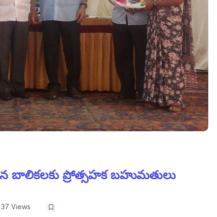
లిచిన బాలికలకు ప్రోత్సహక బహుమతులు
37 Views