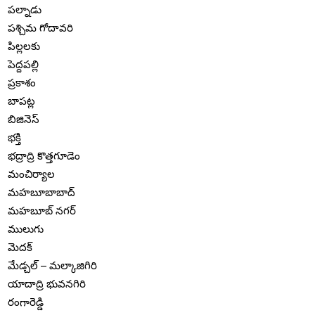
పల్నాడు
పశ్చిమ గోదావరి
పిల్లలకు
పెద్దపల్లి
ప్రకాశం
బాపట్ల
బిజినెస్
భక్తి
భద్రాద్రి కొత్తగూడెం
మంచిర్యాల
మహబూబాబాద్
మహబూబ్ నగర్
ములుగు
మెదక్
మేడ్చల్ – మల్కాజిగిరి
యాదాద్రి భువనగిరి
రంగారెడ్డి