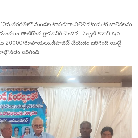
ిగా 10వ.తరగతిలో మండల టాపరుగా.నిలిచినటువంటి బాలికలను
ండలం తాటికొండ గ్రామానికి చెందిన. ఎల్పటి శివాని.s/o
 20000/రూపాయలు.డిపాజిట్ చేయడం జరిగింది.యిట్టి
ాల్గొనడం జరిగింది