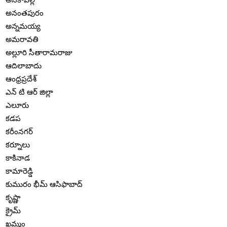
అనంతపురం
అన్నమయ్య
అమరావతి
అల్లూరి సీతారామరాజు
ఆదిలాబాదు
ఆంధ్రప్రదేశ్
ఎన్ టి ఆర్ జిల్లా
ఎలూరు
కడప
కరీంనగర్
కర్నూలు
కాకినాడ
కామారెడ్డి
కుమురం భీమ్ ఆసిఫాబాద్
కృష్ణా
క్రైమ్
ఖమ్మం