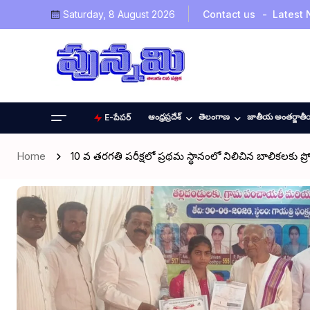
Saturday, 8 August 2026
Contact us
Latest
ఆంధ్రప్రదేశ్
తెలంగాణ
జాతీయ అంతర్జాత
E-పేపర్
Home
10 వ తరగతి పరీక్షలో ప్రథమ స్థానంలో నిలిచిన బాలికలక