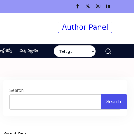
ెల్త్ టిప్స్
విద్య విజ్ఞానం
Search
Search
Recent Posts