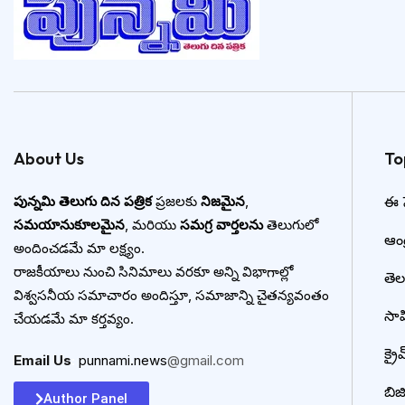
About Us
To
పున్నమి తెలుగు దిన పత్రిక
ప్రజలకు
నిజమైన
,
ఈ ప
సమయానుకూలమైన
, మరియు
సమగ్ర వార్తలను
తెలుగులో
ఆంధ్
అందించడమే మా లక్ష్యం.
రాజకీయాలు నుంచి సినిమాలు వరకూ అన్ని విభాగాల్లో
తె
విశ్వసనీయ సమాచారం అందిస్తూ, సమాజాన్ని చైతన్యవంతం
సా
చేయడమే మా కర్తవ్యం.
క్రై
Email Us
:
punnami.news
@gmail.com
బిజి
Author Panel