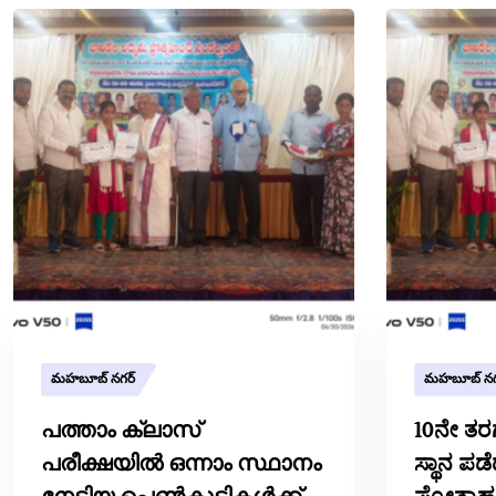
మహబూబ్ నగర్
మహబూబ్ నగ
പത്താം ക്ലാസ്
10ನೇ ತರಗ
പരീക്ഷയിൽ ഒന്നാം സ്ഥാനം
ಸ್ಥಾನ ಪಡ
നേടിയ പെൺകുട്ടികൾക്ക്
ಪ್ರೋತ್ಸ