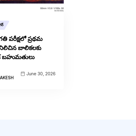
ర్
తి పరీక్షలో ప్రథమ
 నిలిచిన బాలికలకు
హక బహుమతులు
June 30, 2026
AKESH