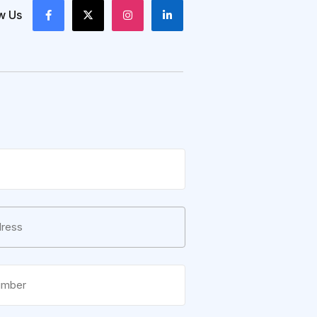
w Us
e