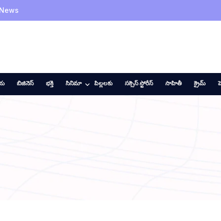
 News
ీయ
బిజినెస్
భక్తి
సినిమా
పిల్లలకు
సక్సెస్ స్టోరీస్
సాహితీ
క్రైమ్
హ