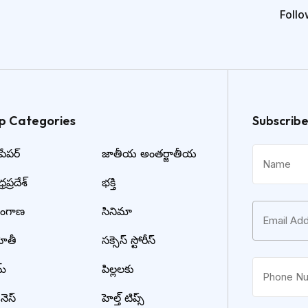
Follo
p Categories​
Subscrib
ేపర్
జాతీయ అంతర్జాతీయ
రప్రదేశ్
భక్తి
లంగాణ
సినిమా
హితీ
సక్సెస్ స్టోరీస్
మ్
పిల్లలకు
నెస్
హెల్త్ టిప్స్