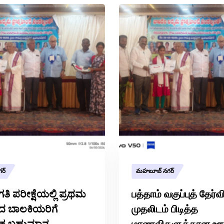
ర్
మహబూబ్ నగర్
ತಿ ಪರೀಕ್ಷೆಯಲ್ಲಿ ಪ್ರಥಮ
பத்தாம் வகுப்புத் தேர்வ
ೆದ ಬಾಲಕಿಯರಿಗೆ
முதலிடம் பிடித்த
ಾಹಕ ಬಹುಮಾನ
மாணவிகளுக்கான ஊக