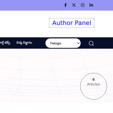
ెల్త్ టిప్స్
విద్య విజ్ఞానం
6
Articles