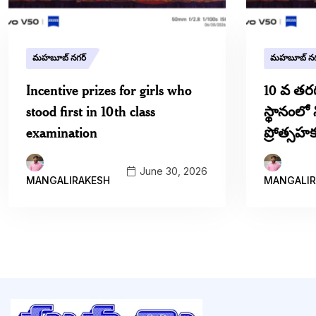
మహబూబ్ నగర్
మహబూబ్ నగ
Incentive prizes for girls who
10 వ తరగ
stood first in 10th class
స్థానంలో
examination
ప్రోత్స
June 30, 2026
MANGALIRAKESH
MANGALIR