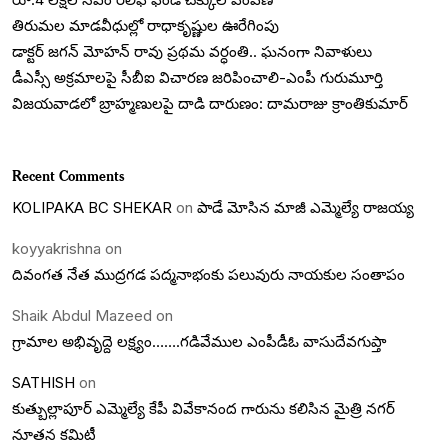
తిరుమల మాడవీధుల్లో రాధాకృష్ణుల ఊరేగింపు
డాక్టర్ జగన్ మోహన్ రావు ప్రథమ వర్ధంతి.. ఘనంగా నివాళులు
డీఎస్సీ అక్రమాలపై సీబీఐ విచారణ జరిపించాలి-ఎంపీ గురుమూర్తి
విజయవాడలో బ్రాహ్మణులపై దాడి దారుణం: దామరాజు క్రాంతికుమార్
Recent Comments
KOLIPAKA BC SHEKAR
on
పాడే మోసిన మాజీ ఎమ్మెల్యే రాజయ్య
koyyakrishna
on
దివంగత నేత ముద్రగడ పద్మనాభంకు పలువురు నాయకుల సంతాపం
Shaik Abdul Mazeed
on
గ్రామాల అభివృద్దె లక్ష్యం…….గడివేముల ఎంపీడీఓ వాసుదేవగుప్తా
SATHISH
on
కుత్బుల్లాపూర్ ఎమ్మెల్యే కేపీ వివేకానంద గారును కలిసిన మైత్రి నగర్
నూతన కమిటీ