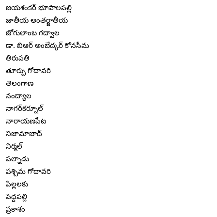
జయశంకర్ భూపాలపల్లి
జాతీయ అంతర్జాతీయ
జోగులాంబ గద్వాల
డా. బిఆర్ అంబేద్కర్ కోనసీమ
తిరుపతి
తూర్పు గోదావరి
తెలంగాణ
నంద్యాల
నాగర్‌కర్నూల్
నారాయణపేట
నిజామాబాద్
నిర్మల్
పల్నాడు
పశ్చిమ గోదావరి
పిల్లలకు
పెద్దపల్లి
ప్రకాశం