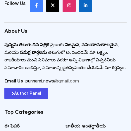
Follow Us
About Us
పున్నమి తెలుగు దిన పత్రిక
ప్రజలకు
నిజమైన
,
సమయానుకూలమైన
,
మరియు
సమగ్ర వార్తలను
తెలుగులో అందించడమే మా లక్ష్యం.
రాజకీయాలు నుంచి సినిమాలు వరకూ అన్ని విభాగాల్లో విశ్వసనీయ
సమాచారం అందిస్తూ, సమాజాన్ని చైతన్యవంతం చేయడమే మా కర్తవ్యం.
Email Us
:
punnami.news
@gmail.com
Author Panel
Top Categories​
ఈ పేపర్
జాతీయ అంతర్జాతీయ