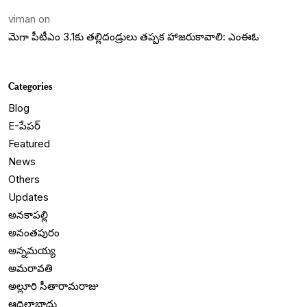
viman
on
మెగా పీటీఎం 3.1కు తల్లిదండ్రులు తప్పక హాజరుకావాలి: ఎంఈఓ
Categories
Blog
E-పేపర్
Featured
News
Others
Updates
అనకాపల్లి
అనంతపురం
అన్నమయ్య
అమరావతి
అల్లూరి సీతారామరాజు
ఆదిలాబాదు