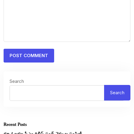
Search
Search
Recent Posts
రూ.4 లక్షల సీఎం రిలీఫ్ ఫండ్ చెక్కుల పంపిణీ