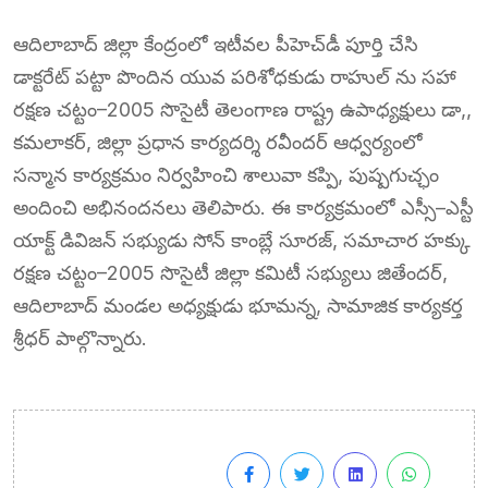
ఆదిలాబాద్ జిల్లా కేంద్రంలో ఇటీవల పీహెచ్‌డీ పూర్తి చేసి
డాక్టరేట్ పట్టా పొందిన యువ పరిశోధకుడు రాహుల్‌ ను సహా
రక్షణ చట్టం–2005 సొసైటీ తెలంగాణ రాష్ట్ర ఉపాధ్యక్షులు డా,,
కమలాకర్, జిల్లా ప్రధాన కార్యదర్శి రవీందర్ ఆధ్వర్యంలో
సన్మాన కార్యక్రమం నిర్వహించి శాలువా కప్పి, పుష్పగుచ్ఛం
అందించి అభినందనలు తెలిపారు. ఈ కార్యక్రమంలో ఎస్సీ–ఎస్టీ
యాక్ట్ డివిజన్ సభ్యుడు సోన్ కాంబ్లే సూరజ్, సమాచార హక్కు
రక్షణ చట్టం–2005 సొసైటీ జిల్లా కమిటీ సభ్యులు జితేందర్,
ఆదిలాబాద్ మండల అధ్యక్షుడు భూమన్న, సామాజిక కార్యకర్త
శ్రీధర్ పాల్గొన్నారు.