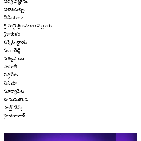
విద్య విజ్ఞానం
విశాఖపట్నం
వీడియోలు
శ్రీ పొట్టి శ్రీరాములు నెల్లూరు
శ్రీకాకుళం
సక్సెస్ స్టోరీస్
సంగారెడ్డి
సత్యసాయి
సాహితీ
సిద్ధిపేట
సినిమా
సూర్యాపేట
హనుమకొండ
హెల్త్ టిప్స్
హైదరాబాద్