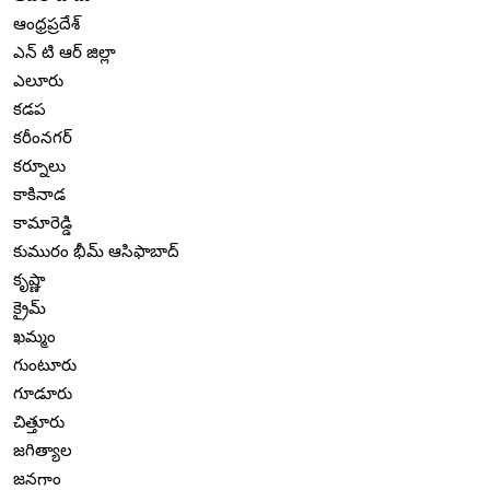
ఆంధ్రప్రదేశ్
ఎన్ టి ఆర్ జిల్లా
ఎలూరు
కడప
కరీంనగర్
కర్నూలు
కాకినాడ
కామారెడ్డి
కుమురం భీమ్ ఆసిఫాబాద్
కృష్ణా
క్రైమ్
ఖమ్మం
గుంటూరు
గూడూరు
చిత్తూరు
జగిత్యాల
జనగాం