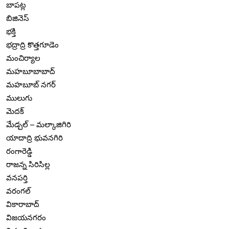
బాపట్ల
బిజినెస్
భక్తి
భద్రాద్రి కొత్తగూడెం
మంచిర్యాల
మహబూబాబాద్
మహబూబ్ నగర్
ములుగు
మెదక్
మేడ్చల్ – మల్కాజిగిరి
యాదాద్రి భువనగిరి
రంగారెడ్డి
రాజన్న సిరిసిల్ల
వనపర్తి
వరంగల్
వికారాబాద్
విజయనగరం