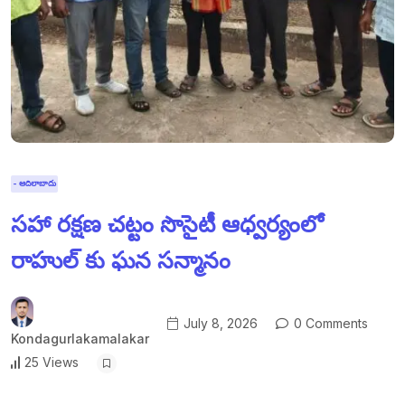
- ఆదిలాబాదు
సహా రక్షణ చట్టం సొసైటీ ఆధ్వర్యంలో
రాహుల్‌ కు ఘన సన్మానం
July 8, 2026
0 Comments
Kondagurlakamalakar
25 Views