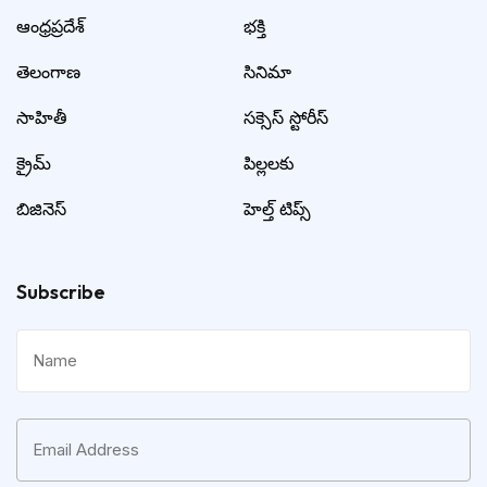
ఆంధ్రప్రదేశ్
భక్తి
తెలంగాణ
సినిమా
సాహితీ
సక్సెస్ స్టోరీస్
క్రైమ్
పిల్లలకు
బిజినెస్
హెల్త్ టిప్స్
Subscribe