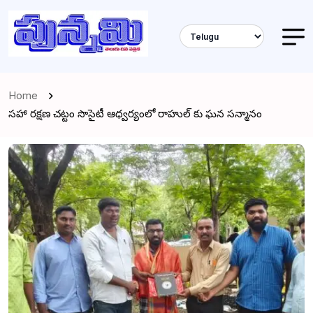
Home
సహా రక్షణ చట్టం సొసైటీ ఆధ్వర్యంలో రాహుల్‌ కు ఘన సన్మానం