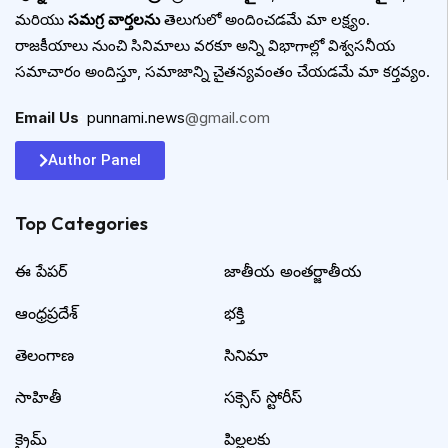
మరియు
సమగ్ర వార్తలను
తెలుగులో అందించడమే మా లక్ష్యం.
రాజకీయాలు నుంచి సినిమాలు వరకూ అన్ని విభాగాల్లో విశ్వసనీయ
సమాచారం అందిస్తూ, సమాజాన్ని చైతన్యవంతం చేయడమే మా కర్తవ్యం.
Email Us
:
punnami.news
@gmail.com
Author Panel
Top Categories​
ఈ పేపర్
జాతీయ అంతర్జాతీయ
ఆంధ్రప్రదేశ్
భక్తి
తెలంగాణ
సినిమా
సాహితీ
సక్సెస్ స్టోరీస్
క్రైమ్
పిల్లలకు