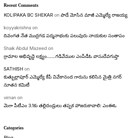
Recent Comments
KOLIPAKA BC SHEKAR
on
పాడే మోసిన మాజీ ఎమ్మెల్యే రాజయ్య
koyyakrishna
on
దివంగత నేత ముద్రగడ పద్మనాభంకు పలువురు నాయకుల సంతాపం
Shaik Abdul Mazeed
on
గ్రామాల అభివృద్దె లక్ష్యం…….గడివేముల ఎంపీడీఓ వాసుదేవగుప్తా
SATHISH
on
కుత్బుల్లాపూర్ ఎమ్మెల్యే కేపీ వివేకానంద గారును కలిసిన మైత్రి నగర్
నూతన కమిటీ
viman
on
మెగా పీటీఎం 3.1కు తల్లిదండ్రులు తప్పక హాజరుకావాలి: ఎంఈఓ
Categories
Blog