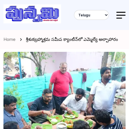
Home
శ్రీశుకబ్రహ్మాశ్రమ సమీప క్యాంటీన్‌లో ఎమ్మెల్యే అల్పాహారం