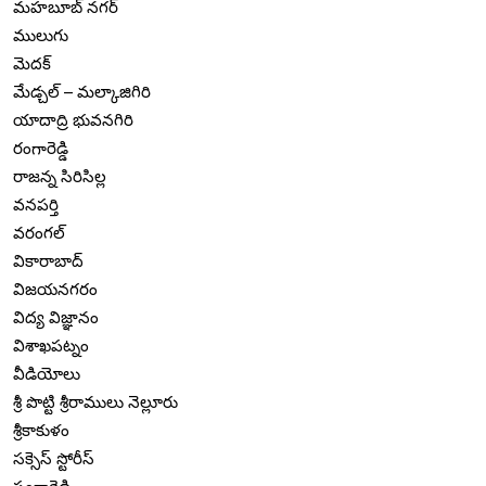
మహబూబ్ నగర్
ములుగు
మెదక్
మేడ్చల్ – మల్కాజిగిరి
యాదాద్రి భువనగిరి
రంగారెడ్డి
రాజన్న సిరిసిల్ల
వనపర్తి
వరంగల్
వికారాబాద్
విజయనగరం
విద్య విజ్ఞానం
విశాఖపట్నం
వీడియోలు
శ్రీ పొట్టి శ్రీరాములు నెల్లూరు
శ్రీకాకుళం
సక్సెస్ స్టోరీస్