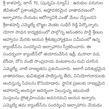
శ్రీ కాళహస్తి, జూన్ 19, (పున్నమి న్యూస్) : ఉరుకుల పరుగుల
జీవితంలో ప్రశాంతమైన, ఆహ్లాదకరమైన వాతావరణంలో
అల్పాహారం చేయడం ఆరోగ్యానికి ఎంతో మేలు చేస్తుందని
శ్రీకాళహస్తి ఎమ్మెల్యే బొజ్జల వెంకట సుధీర్ రెడ్డి పేర్కొన్నారు.
యోగా సాధన కార్యక్రమంలో పాల్గొన్న అనంతరం పార్టీ శ్రేణుల
ఆహ్వానం మేరకు ఆయన శ్రీశుకబ్రహ్మాశ్రమం సమీపంలో ఉన్న
క్యాంటీన్‌ను సందర్శించి అల్పాహారం స్వీకరించారు. ఈ
సందర్భంగా క్యాంటీన్‌లో తయారుచేసిన ఇడ్లీ, మసాలా వడ,
బోండా, దోసె వంటి సాంప్రదాయ వంటకాలను రుచి చూసిన
ఎమ్మెల్యే, వాటి నాణ్యతను ప్రశంసించారు. అలాగే పరిశుభ్రమైన
వాతావరణం, శుచిశుభ్రత పాటిస్తున్న తీరు, వినియోగదారులకు
అందిస్తున్న సేవలను కొనియాడారు. స్థానిక ప్రజలకు నాణ్యమైన
ఆహారాన్ని అందిస్తూ ఆదర్శంగా నిలుస్తున్న ఇటువంటి
సంస్థలను ప్రోత్సహించడం అవసరమని ఆయన అన్నారు.
ఎమ్మెల్యే తమ క్యాంటీన్‌ను సందర్శించి అల్పాహారం చేయడం