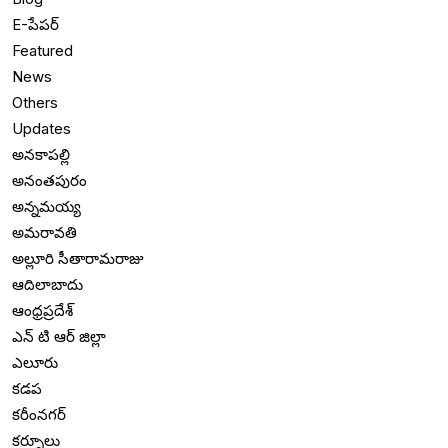
E-పేపర్
Featured
News
Others
Updates
అనకాపల్లి
అనంతపురం
అన్నమయ్య
అమరావతి
అల్లూరి సీతారామరాజు
ఆదిలాబాదు
ఆంధ్రప్రదేశ్
ఎన్ టి ఆర్ జిల్లా
ఎలూరు
కడప
కరీంనగర్
కర్నూలు