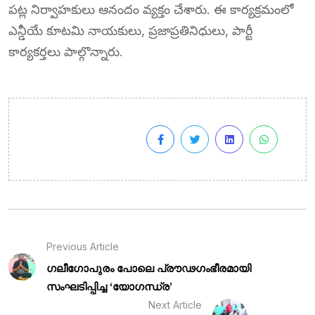
పట్ల నిర్వాహకులు ఆనందం వ్యక్తం చేశారు. ఈ కార్యక్రమంలో
ఎన్డీయే కూటమి నాయకులు, ప్రజాప్రతినిధులు, పార్టీ
కార్యకర్తలు పాల్గొన్నారు.
Previous Article
ഗലീഗോപുരം പോലെ പ്രൗഢഗംഭീരമായി
സംഘടിപ്പിച്ച ‘യോഗന്ധ്ര’
Next Article