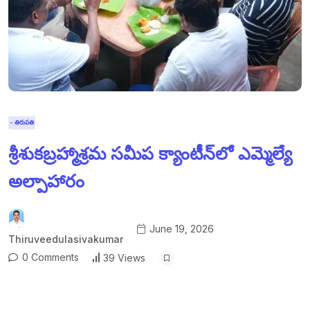
- తిరుపతి
శ్రీశుకబ్రహ్మాశ్రమ సమీప క్యాంటీన్‌లో ఎమ్మెల్యే
అల్పాహారం
June 19, 2026
Thiruveedulasivakumar
0 Comments
39 Views