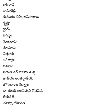
కాకినాడ
కామారెడ్డి
కుమురం భీమ్ ఆసిఫాబాద్
కృష్ణా
క్రైమ్
ఖమ్మం
గుంటూరు
గూడూరు
చిత్తూరు
జగిత్యాల
జనగాం
జయశంకర్ భూపాలపల్లి
జాతీయ అంతర్జాతీయ
జోగులాంబ గద్వాల
డా. బిఆర్ అంబేద్కర్ కోనసీమ
తిరుపతి
తూర్పు గోదావరి