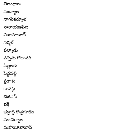
తెలంగాణ
నంద్యాల
నాగర్‌కర్నూల్
నారాయణపేట
నిజామాబాద్
నిర్మల్
పల్నాడు
పశ్చిమ గోదావరి
పిల్లలకు
పెద్దపల్లి
ప్రకాశం
బాపట్ల
బిజినెస్
భక్తి
భద్రాద్రి కొత్తగూడెం
మంచిర్యాల
మహబూబాబాద్