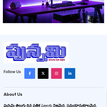
Follow Us
About Us
పున్నమి తెలుగు దిన పత్రిక
ప్రజలకు
నిజమైన
,
సమయానుకూలమైన
,