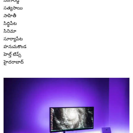
సంగారెడ్డి
సత్యసాయి
సాహితీ
సిద్ధిపేట
సినిమా
సూర్యాపేట
హనుమకొండ
హెల్త్ టిప్స్
హైదరాబాద్