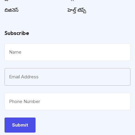
బిజినెస్
హెల్త్ టిప్స్
Subscribe