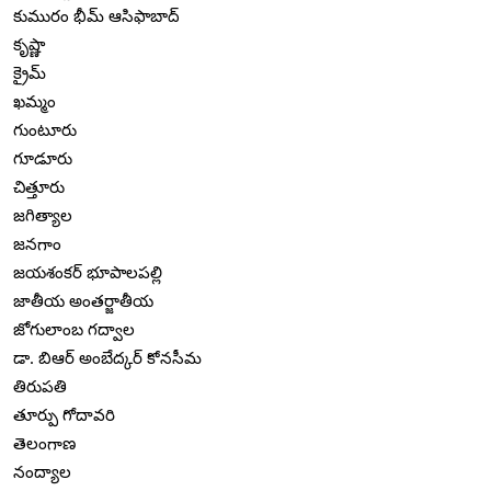
కుమురం భీమ్ ఆసిఫాబాద్
కృష్ణా
క్రైమ్
ఖమ్మం
గుంటూరు
గూడూరు
చిత్తూరు
జగిత్యాల
జనగాం
జయశంకర్ భూపాలపల్లి
జాతీయ అంతర్జాతీయ
జోగులాంబ గద్వాల
డా. బిఆర్ అంబేద్కర్ కోనసీమ
తిరుపతి
తూర్పు గోదావరి
తెలంగాణ
నంద్యాల