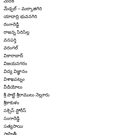
మెదక్
మేడ్చల్ – మల్కాజిగిరి
యాదాద్రి భువనగిరి
రంగారెడ్డి
రాజన్న సిరిసిల్ల
వనపర్తి
వరంగల్
వికారాబాద్
విజయనగరం
విద్య విజ్ఞానం
విశాఖపట్నం
వీడియోలు
శ్రీ పొట్టి శ్రీరాములు నెల్లూరు
శ్రీకాకుళం
సక్సెస్ స్టోరీస్
సంగారెడ్డి
సత్యసాయి
సాహితీ