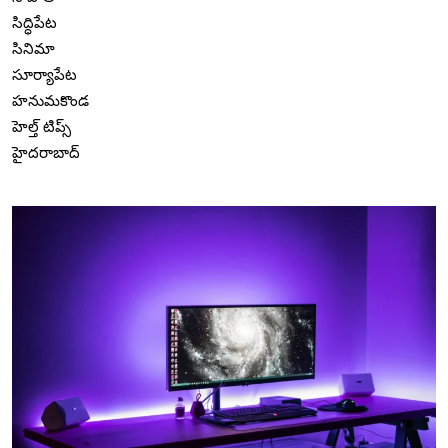
సిద్ధిపేట
సినిమా
సూర్యాపేట
హనుమకొండ
హెల్త్ టిప్స్
హైదరాబాద్