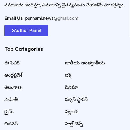
సమాచారం అందిస్తూ, సమాజాన్ని చైతన్యవంతం చేయడమే మా కర్తవ్యం.
Email Us
:
punnami.news
@gmail.com
Author Panel
Top Categories​
ఈ పేపర్
జాతీయ అంతర్జాతీయ
ఆంధ్రప్రదేశ్
భక్తి
తెలంగాణ
సినిమా
సాహితీ
సక్సెస్ స్టోరీస్
క్రైమ్
పిల్లలకు
బిజినెస్
హెల్త్ టిప్స్