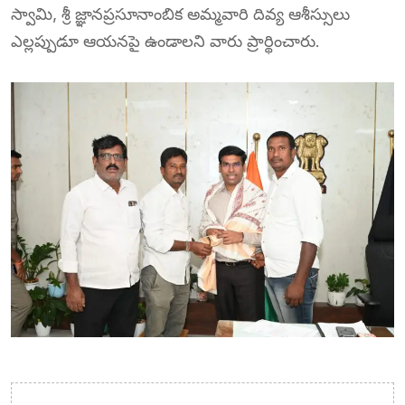
స్వామి, శ్రీ జ్ఞానప్రసూనాంబిక అమ్మవారి దివ్య ఆశీస్సులు
ఎల్లప్పుడూ ఆయనపై ఉండాలని వారు ప్రార్థించారు.