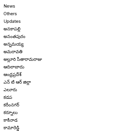
News
Others
Updates
అనకాపల్లి
అనంతపురం
అన్నమయ్య
అమరావతి
అల్లూరి సీతారామరాజు
ఆదిలాబాదు
ఆంధ్రప్రదేశ్
ఎన్ టి ఆర్ జిల్లా
ఎలూరు
కడప
కరీంనగర్
కర్నూలు
కాకినాడ
కామారెడ్డి