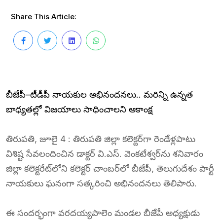
Share This Article:
బీజేపీ–టీడీపీ నాయకుల అభినందనలు.. మరిన్ని ఉన్నత
బాధ్యతల్లో విజయాలు సాధించాలని ఆకాంక్ష
తిరుపతి, జూలై 4 : తిరుపతి జిల్లా కలెక్టర్‌గా రెండేళ్లపాటు
విశిష్ట సేవలందించిన డాక్టర్ వి.ఎస్. వెంకటేశ్వర్‌ను శనివారం
జిల్లా కలెక్టరేట్‌లోని కలెక్టర్ చాంబర్‌లో బీజేపీ, తెలుగుదేశం పార్టీ
నాయకులు ఘనంగా సత్కరించి అభినందనలు తెలిపారు.
ఈ సందర్భంగా వరదయ్యపాలెం మండల బీజేపీ అధ్యక్షుడు