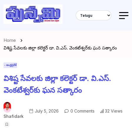
Home
విశిష్ట సేవలకు జిల్లా కలెక్టర్ డా. వి.ఎస్. వెంకటేశ్వర్‌కు ఘన సత్కారం
- ఆంధ్రప్రదేశ్
విశిష్ట సేవలకు జిల్లా కలెక్టర్ డా. వి.ఎస్.
వెంకటేశ్వర్‌కు ఘన సత్కారం
July 5, 2026
0 Comments
32 Views
Shafidark