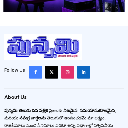
Follow Us
About Us
పున్నమి తెలుగు దిన పత్రిక
ప్రజలకు
నిజమైన
,
సమయానుకూలమైన
,
మరియు
సమగ్ర వార్తలను
తెలుగులో అందించడమే మా లక్ష్యం.
రాజకీయాలు నుంచి సినిమాలు వరకూ అన్ని విభాగాల్లో విశ్వసనీయ