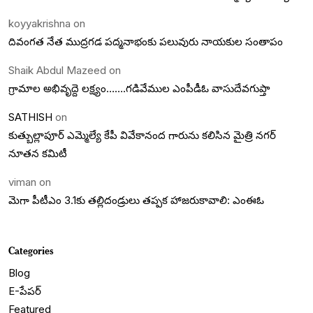
koyyakrishna
on
దివంగత నేత ముద్రగడ పద్మనాభంకు పలువురు నాయకుల సంతాపం
Shaik Abdul Mazeed
on
గ్రామాల అభివృద్దె లక్ష్యం…….గడివేముల ఎంపీడీఓ వాసుదేవగుప్తా
SATHISH
on
కుత్బుల్లాపూర్ ఎమ్మెల్యే కేపీ వివేకానంద గారును కలిసిన మైత్రి నగర్
నూతన కమిటీ
viman
on
మెగా పీటీఎం 3.1కు తల్లిదండ్రులు తప్పక హాజరుకావాలి: ఎంఈఓ
Categories
Blog
E-పేపర్
Featured