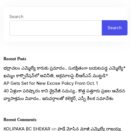
Search
Search
Recent Posts
భద్రాచలం ఎమ్మెల్యే కారుకు ప్రమాదం.. సురక్షితంగా బయటపడ్డ ఎమ్మెల్యే*
ఖమ్మం కార్పొరేషన్‌లో అవినీతి, అక్రమాలపై బీఆర్ఎస్ ముట్టడి*
AP Gets Set for New Excise Policy From Oct. 1
40 ఏళ్లుగా పరిష్కారం కాని డ్రైనేజీ సమస్య.. కొత్త పత్తూరు ప్రజల ఆవేదన
వ్యాసాశ్రమం వివాదం.. ఇరువర్గాలతో కలెక్టర్, ఎస్పీ కీలక సమావేశం
Recent Comments
KOLIPAKA BC SHEKAR
on
పాడే మోసిన మాజీ ఎమ్మెల్యే రాజయ్య