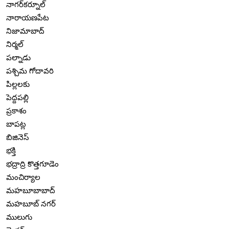
నాగర్‌కర్నూల్
నారాయణపేట
నిజామాబాద్
నిర్మల్
పల్నాడు
పశ్చిమ గోదావరి
పిల్లలకు
పెద్దపల్లి
ప్రకాశం
బాపట్ల
బిజినెస్
భక్తి
భద్రాద్రి కొత్తగూడెం
మంచిర్యాల
మహబూబాబాద్
మహబూబ్ నగర్
ములుగు