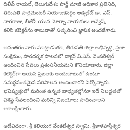
దిలీప్ రాయల్, తెలుగుదేశం పార్టీ మాజీ అధికార ప్రతినిధి,
తిరుపతి పార్లమెంటరీ నియోజకవర్గం అడ్వకేట్ డా. ఎస్.
నాగరాజు, బీజేపీ యువ మోర్చా నాయకులు అన్వేష్,
కలిసి కలెక్టర్‌ను శాలువాతో సత్కరించి జ్ఞాపిక అందజేశారు.
అనంతరం వారు మాట్లాడుతూ, తిరుపతి జిల్లా అభివృద్ధి, ప్రజా
సంక్షేమం, పారదర్శక పాలనలో డాక్టర్ వి.ఎస్. వెంకటేశ్వర్
అందించిన సేవలు ప్రశంసనీయమని కొనియాడారు. జిల్లా
కలెక్టర్‌గా ఆయన ప్రజలకు అందుబాటులో ఉంటూ
సమర్థవంతమైన పరిపాలన అందించారని పేర్కొన్నారు.
భవిష్యత్తులో మరింత ఉన్నత బాధ్యతల్లోనూ ఇదే నిబద్ధతతో
విశిష్ట సేవలందించి మరిన్ని విజయాలు సాధించాలని
ఆకాంక్షించారు.
అదేవిధంగా, శ్రీ కలియుగ వేంకటేశ్వర స్వామి, శ్రీకాళహస్తీశ్వర