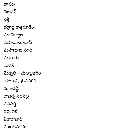
బాపట్ల
బిజినెస్
భక్తి
భద్రాద్రి కొత్తగూడెం
మంచిర్యాల
మహబూబాబాద్
మహబూబ్ నగర్
ములుగు
మెదక్
మేడ్చల్ – మల్కాజిగిరి
యాదాద్రి భువనగిరి
రంగారెడ్డి
రాజన్న సిరిసిల్ల
వనపర్తి
వరంగల్
వికారాబాద్
విజయనగరం