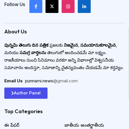
Follow Us
About Us
పున్నమి తెలుగు దిన పత్రిక
ప్రజలకు
నిజమైన
,
సమయానుకూలమైన
,
మరియు
సమగ్ర వార్తలను
తెలుగులో అందించడమే మా లక్ష్యం.
రాజకీయాలు నుంచి సినిమాలు వరకూ అన్ని విభాగాల్లో విశ్వసనీయ
సమాచారం అందిస్తూ, సమాజాన్ని చైతన్యవంతం చేయడమే మా కర్తవ్యం.
Email Us
:
punnami.news
@gmail.com
Author Panel
Top Categories​
ఈ పేపర్
జాతీయ అంతర్జాతీయ