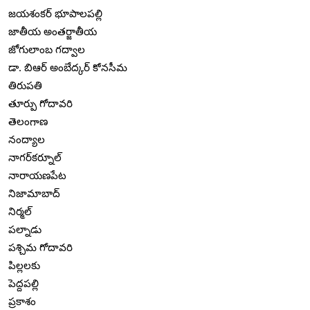
జయశంకర్ భూపాలపల్లి
జాతీయ అంతర్జాతీయ
జోగులాంబ గద్వాల
డా. బిఆర్ అంబేద్కర్ కోనసీమ
తిరుపతి
తూర్పు గోదావరి
తెలంగాణ
నంద్యాల
నాగర్‌కర్నూల్
నారాయణపేట
నిజామాబాద్
నిర్మల్
పల్నాడు
పశ్చిమ గోదావరి
పిల్లలకు
పెద్దపల్లి
ప్రకాశం