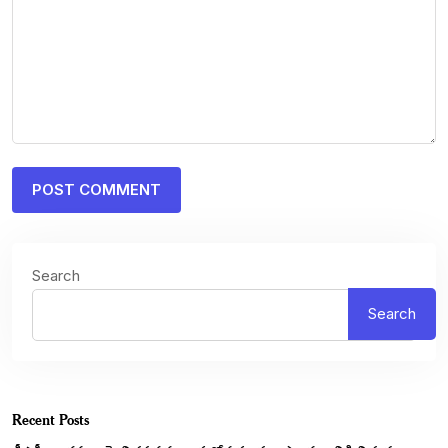
Search
Search
Recent Posts