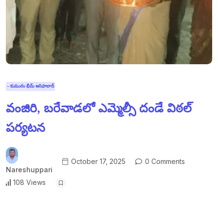
- కుమురం భీమ్ ఆసిఫాబాద్
వంజిరి, బరేవాడలో ఎమ్మెల్సీ దండే విఠల్
పర్యటన
October 17, 2025
0 Comments
Nareshuppari
108 Views