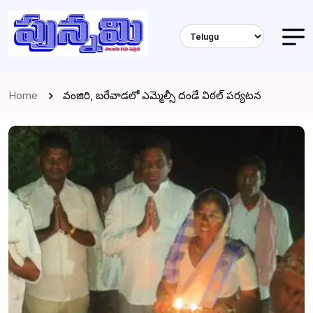
Home
వంజిరి, బరేవాడలో ఎమ్మెల్సీ దండే విఠల్ పర్యటన