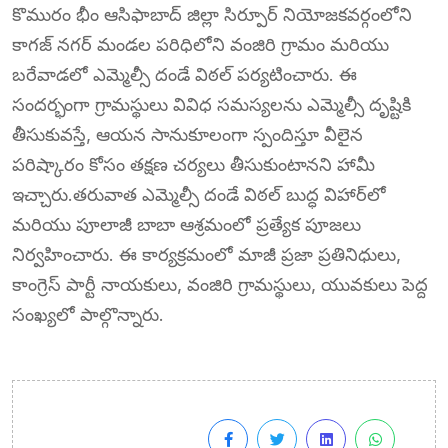
కొమురం భీం ఆసిఫాబాద్ జిల్లా సిర్పూర్ నియోజకవర్గంలోని
కాగజ్ నగర్ మండల పరిధిలోని వంజిరి గ్రామం మరియు
బరేవాడలో ఎమ్మెల్సీ దండే విఠల్ పర్యటించారు. ఈ
సందర్భంగా గ్రామస్థులు వివిధ సమస్యలను ఎమ్మెల్సీ దృష్టికి
తీసుకువస్తే, ఆయన సానుకూలంగా స్పందిస్తూ వీలైన
పరిష్కారం కోసం తక్షణ చర్యలు తీసుకుంటానని హామీ
ఇచ్చారు.తరువాత ఎమ్మెల్సీ దండే విఠల్ బుద్ధ విహార్‌లో
మరియు పూలాజీ బాబా ఆశ్రమంలో ప్రత్యేక పూజలు
నిర్వహించారు. ఈ కార్యక్రమంలో మాజీ ప్రజా ప్రతినిధులు,
కాంగ్రెస్ పార్టీ నాయకులు, వంజిరి గ్రామస్థులు, యువకులు పెద్ద
సంఖ్యలో పాల్గొన్నారు.