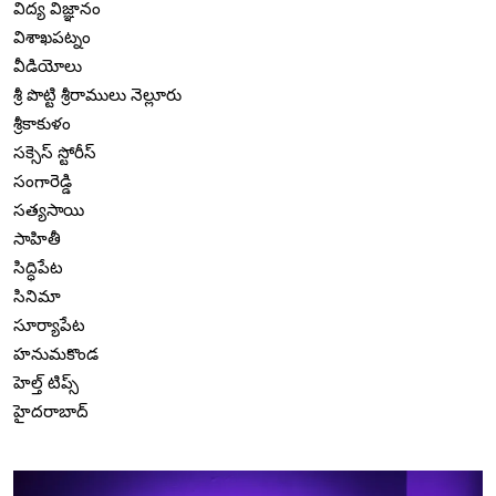
విద్య విజ్ఞానం
విశాఖపట్నం
వీడియోలు
శ్రీ పొట్టి శ్రీరాములు నెల్లూరు
శ్రీకాకుళం
సక్సెస్ స్టోరీస్
సంగారెడ్డి
సత్యసాయి
సాహితీ
సిద్ధిపేట
సినిమా
సూర్యాపేట
హనుమకొండ
హెల్త్ టిప్స్
హైదరాబాద్