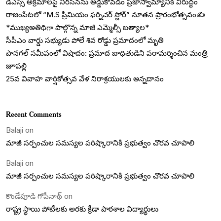
డీఎస్సీ అక్రమాలపై నిరసనను అడ్డుకోవడం ప్రజాస్వామ్యానికి విరుద్ధం
రాజంపేటలో “M.S ప్రీమియం ఫర్నిచర్ స్టోర్” నూతన ప్రారంభోత్సవం✍️
*ముఖ్యఅతిథిగా పాల్గొన్న మాజీ ఎమ్మెల్సీ బత్యాల*
సీపీఎం వార్డు సభ్యుడు పోలే శివ రోడ్డు ప్రమాదంలో మృతి
పానగల్‌ సమీపంలో విషాదం: ప్రమాద బాధితుడిని పరామర్శించిన మంత్రి
జూపల్లి
25వ వివాహ వార్షికోత్సవ వేళ నిరాశ్రయులకు అన్నదానం
Recent Comments
Balaji
on
మాజీ సర్పంచుల సమస్యల పరిష్కారానికి ప్రభుత్వం చొరవ చూపాలి
Balaji
on
మాజీ సర్పంచుల సమస్యల పరిష్కారానికి ప్రభుత్వం చొరవ చూపాలి
కొండేపూడి గోపీనాథ్
on
రాష్ట్ర స్ధాయి పోటీలకు అరకు క్రీడా పాఠశాల విద్యార్ధులు