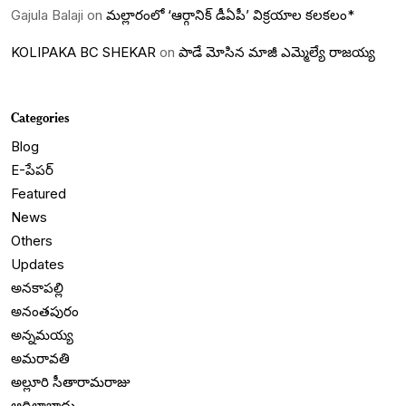
Gajula Balaji
on
మల్లారంలో ‘ఆర్గానిక్ డీఏపీ’ విక్రయాల కలకలం*
KOLIPAKA BC SHEKAR
on
పాడే మోసిన మాజీ ఎమ్మెల్యే రాజయ్య
Categories
Blog
E-పేపర్
Featured
News
Others
Updates
అనకాపల్లి
అనంతపురం
అన్నమయ్య
అమరావతి
అల్లూరి సీతారామరాజు
ఆదిలాబాదు