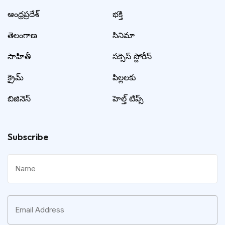
ఆంధ్రప్రదేశ్
భక్తి
తెలంగాణ
సినిమా
సాహితీ
సక్సెస్ స్టోరీస్
క్రైమ్
పిల్లలకు
బిజినెస్
హెల్త్ టిప్స్
Subscribe