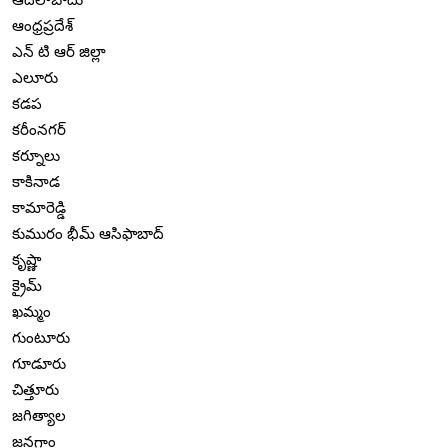
ఆంధ్రప్రదేశ్
ఎన్ టి ఆర్ జిల్లా
ఎలూరు
కడప
కరీంనగర్
కర్నూలు
కాకినాడ
కామారెడ్డి
కుమురం భీమ్ ఆసిఫాబాద్
కృష్ణా
క్రైమ్
ఖమ్మం
గుంటూరు
గూడూరు
చిత్తూరు
జగిత్యాల
జనగాం