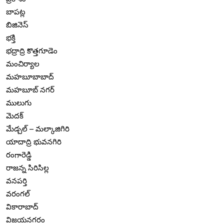
బాపట్ల
బిజినెస్
భక్తి
భద్రాద్రి కొత్తగూడెం
మంచిర్యాల
మహబూబాబాద్
మహబూబ్ నగర్
ములుగు
మెదక్
మేడ్చల్ – మల్కాజిగిరి
యాదాద్రి భువనగిరి
రంగారెడ్డి
రాజన్న సిరిసిల్ల
వనపర్తి
వరంగల్
వికారాబాద్
విజయనగరం