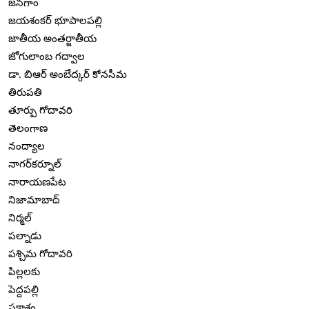
జనగాం
జయశంకర్ భూపాలపల్లి
జాతీయ అంతర్జాతీయ
జోగులాంబ గద్వాల
డా. బిఆర్ అంబేద్కర్ కోనసీమ
తిరుపతి
తూర్పు గోదావరి
తెలంగాణ
నంద్యాల
నాగర్‌కర్నూల్
నారాయణపేట
నిజామాబాద్
నిర్మల్
పల్నాడు
పశ్చిమ గోదావరి
పిల్లలకు
పెద్దపల్లి
ప్రకాశం