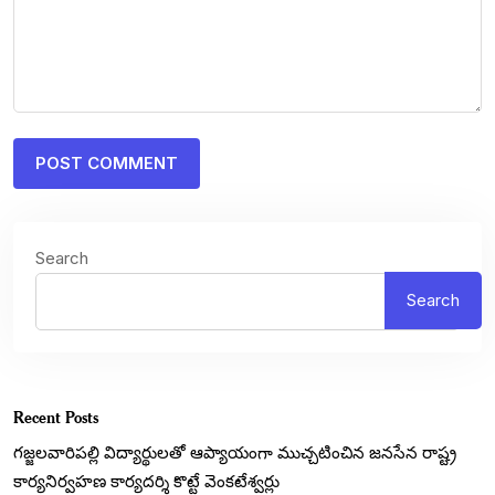
Search
Search
Recent Posts
గజ్జలవారిపల్లి విద్యార్థులతో ఆప్యాయంగా ముచ్చటించిన జనసేన రాష్ట్ర
కార్యనిర్వహణ కార్యదర్శి కొట్టే వెంకటేశ్వర్లు