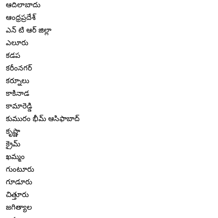
ఆదిలాబాదు
ఆంధ్రప్రదేశ్
ఎన్ టి ఆర్ జిల్లా
ఎలూరు
కడప
కరీంనగర్
కర్నూలు
కాకినాడ
కామారెడ్డి
కుమురం భీమ్ ఆసిఫాబాద్
కృష్ణా
క్రైమ్
ఖమ్మం
గుంటూరు
గూడూరు
చిత్తూరు
జగిత్యాల