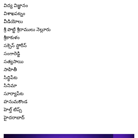
విద్య విజ్ఞానం
విశాఖపట్నం
వీడియోలు
శ్రీ పొట్టి శ్రీరాములు నెల్లూరు
శ్రీకాకుళం
సక్సెస్ స్టోరీస్
సంగారెడ్డి
సత్యసాయి
సాహితీ
సిద్ధిపేట
సినిమా
సూర్యాపేట
హనుమకొండ
హెల్త్ టిప్స్
హైదరాబాద్