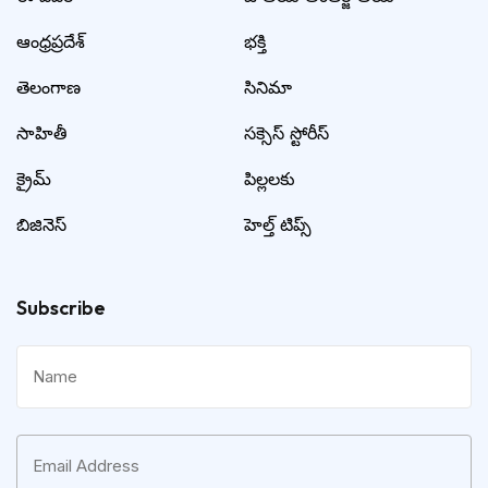
ఆంధ్రప్రదేశ్
భక్తి
తెలంగాణ
సినిమా
సాహితీ
సక్సెస్ స్టోరీస్
క్రైమ్
పిల్లలకు
బిజినెస్
హెల్త్ టిప్స్
Subscribe