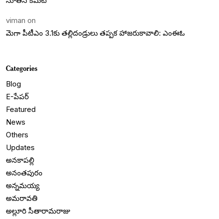
నూతన కమిటీ
viman
on
మెగా పీటీఎం 3.1కు తల్లిదండ్రులు తప్పక హాజరుకావాలి: ఎంఈఓ
Categories
Blog
E-పేపర్
Featured
News
Others
Updates
అనకాపల్లి
అనంతపురం
అన్నమయ్య
అమరావతి
అల్లూరి సీతారామరాజు