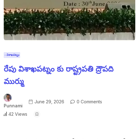
- విశాఖపట్నం
రేపు విశాఖపట్నం కు రాష్ట్రపతి ద్రౌపది
ముర్ము
June 29, 2026
0 Comments
Punnami
42 Views