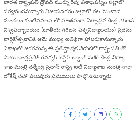
భారత రాష్ట్రపతి ద్రౌపది ముర్ము రేపు విశాఖపట్నం జిల్లాలో
పర్యటించనున్నారు విజయనగరం జిల్లాలో గల మెంటాడ
మండలం కుంటినవలస లో నూతనంగా ఏర్పాటైన కేంద్ర గిరిజన
విశ్వవిద్యాలయం (జాతీయ గిరిజన విశ్వవిద్యాలయం) ప్రధమ
వార్షికోత్సవానికి ఆమె ముఖ్య అతిథిగా హాజరుకానున్నారు
విశాఖలో జరగనున్న ఈ ప్రతిష్టాత్మక వేడుకలో రాష్ట్రపతి తో
పాటు ఆంధ్రప్రదేశ్ గవర్నర్ జస్టిస్ అబ్దుల్ నజీర్ కేంద్ర విద్యా
శాఖ మంత్రి ధర్మేంద్ర ప్రధాన్ రాష్ట్ర ఐటీ విద్యాశాఖ మంత్రి నారా
లోకేష్ సహా పలువురు ప్రముఖులు పాల్గొననున్నారు.