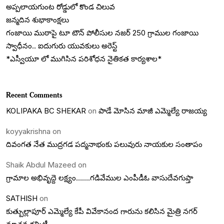
అప్పలాయగుంట రోడ్డులో కొండ చిలువ
జన్మదిన శుభాకాంక్షలు
గంజాయి ముఠాపై టూ టౌన్ పోలీసుల నజర్ 250 గ్రాముల గంజాయి
స్వాధీనం.. ఐదుగురు యువకులు అరెస్ట్
*ఎస్వీయూ లో ముగిసిన పరిశోధన నైతికత కార్యశాల*
Recent Comments
KOLIPAKA BC SHEKAR
on
పాడే మోసిన మాజీ ఎమ్మెల్యే రాజయ్య
koyyakrishna
on
దివంగత నేత ముద్రగడ పద్మనాభంకు పలువురు నాయకుల సంతాపం
Shaik Abdul Mazeed
on
గ్రామాల అభివృద్దె లక్ష్యం…….గడివేముల ఎంపీడీఓ వాసుదేవగుప్తా
SATHISH
on
కుత్బుల్లాపూర్ ఎమ్మెల్యే కేపీ వివేకానంద గారును కలిసిన మైత్రి నగర్