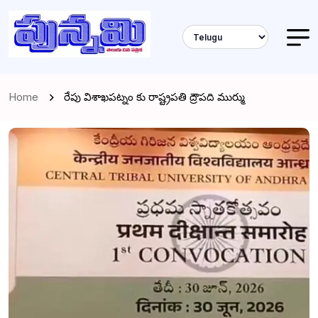
Home
రేపు విశాఖపట్నం కు రాష్ట్రపతి ద్రౌపది ముర్ము