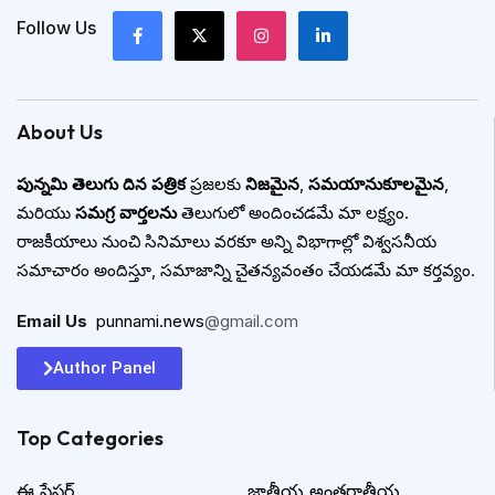
Follow Us
About Us
పున్నమి తెలుగు దిన పత్రిక
ప్రజలకు
నిజమైన
,
సమయానుకూలమైన
,
మరియు
సమగ్ర వార్తలను
తెలుగులో అందించడమే మా లక్ష్యం.
రాజకీయాలు నుంచి సినిమాలు వరకూ అన్ని విభాగాల్లో విశ్వసనీయ
సమాచారం అందిస్తూ, సమాజాన్ని చైతన్యవంతం చేయడమే మా కర్తవ్యం.
Email Us
:
punnami.news
@gmail.com
Author Panel
Top Categories​
ఈ పేపర్
జాతీయ అంతర్జాతీయ