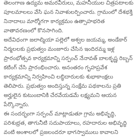
తెలంగాణ ఉద్యమ అమరవీరులు, మహనీయుల చిత్రపటాలకు
పూలమాలలు వేసి ఘన నివాళులర్పించారు. గ్రామంలో దేశభక్తి
నినాదాలు మార్మోగగా కార్యక్రమం ఉత్సాహభరిత
వాతావరణంలో కొనసాగింది.
అదేవిధంగా జలాల్మియా పల్లెలో అశ్వల జయమ్మ, అండేకార్
నిర్మలలకు ప్రభుత్వం మంజూరు చేసిన ఇందిరమ్మ ఇళ్ల
ప్రారంభోత్సవ కార్యక్రమాన్ని సర్పంచ్ నేనావత్ బాలకృష్ణ రిబ్బన్
కటింగ్ చేసి ప్రారంభించారు. అనంతరం గృహప్రవేశ
కార్యక్రమాన్ని నిర్వహించి లబ్ధిదారులకు శుభాకాంక్షలు
తెలిపారు. ప్రభుత్వం అందిస్తున్న సంక్షేమ పథకాలను ప్రతి
అర్హులైన కుటుంబానికి చేరవేయడమే లక్ష్యమని ఆయన
పేర్కొన్నారు.
ఈ సందర్భంగా సర్పంచ్ మాట్లాడుతూ గ్రామ అభివృద్ధి,
పరిశుభ్రత, తాగునీటి సదుపాయాలు, రహదారుల అభివృద్ధి
వంటి అంశాలలో ప్రజలందరూ భాగస్వాములు కావాలని