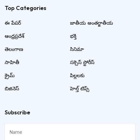
Top Categories​
ఈ పేపర్
జాతీయ అంతర్జాతీయ
ఆంధ్రప్రదేశ్
భక్తి
తెలంగాణ
సినిమా
సాహితీ
సక్సెస్ స్టోరీస్
క్రైమ్
పిల్లలకు
బిజినెస్
హెల్త్ టిప్స్
Subscribe