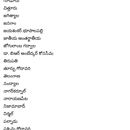
గూడూరు
చిత్తూరు
జగిత్యాల
జనగాం
జయశంకర్ భూపాలపల్లి
జాతీయ అంతర్జాతీయ
జోగులాంబ గద్వాల
డా. బిఆర్ అంబేద్కర్ కోనసీమ
తిరుపతి
తూర్పు గోదావరి
తెలంగాణ
నంద్యాల
నాగర్‌కర్నూల్
నారాయణపేట
నిజామాబాద్
నిర్మల్
పల్నాడు
పశ్చిమ గోదావరి