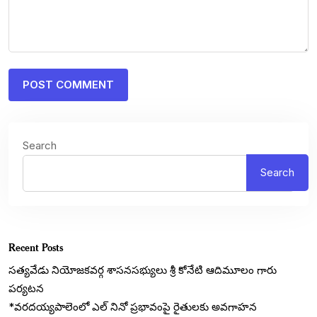
Search
Search
Recent Posts
సత్యవేడు నియోజకవర్గ శాసనసభ్యులు శ్రీ కోనేటి ఆదిమూలం గారు
పర్యటన
*వరదయ్యపాలెంలో ఎల్ నినో ప్రభావంపై రైతులకు అవగాహన