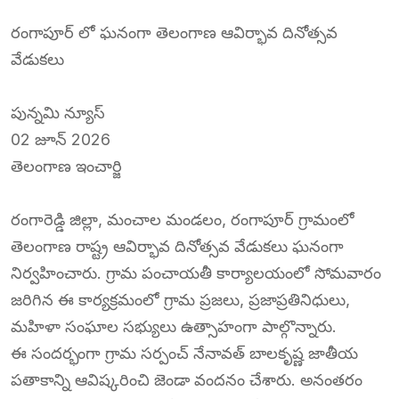
రంగాపూర్ లో ఘనంగా తెలంగాణ ఆవిర్భావ దినోత్సవ
వేడుకలు
పున్నమి న్యూస్
02 జూన్ 2026
తెలంగాణ ఇంచార్జి
రంగారెడ్డి జిల్లా, మంచాల మండలం, రంగాపూర్ గ్రామంలో
తెలంగాణ రాష్ట్ర ఆవిర్భావ దినోత్సవ వేడుకలు ఘనంగా
నిర్వహించారు. గ్రామ పంచాయతీ కార్యాలయంలో సోమవారం
జరిగిన ఈ కార్యక్రమంలో గ్రామ ప్రజలు, ప్రజాప్రతినిధులు,
మహిళా సంఘాల సభ్యులు ఉత్సాహంగా పాల్గొన్నారు.
ఈ సందర్భంగా గ్రామ సర్పంచ్ నేనావత్ బాలకృష్ణ జాతీయ
పతాకాన్ని ఆవిష్కరించి జెండా వందనం చేశారు. అనంతరం