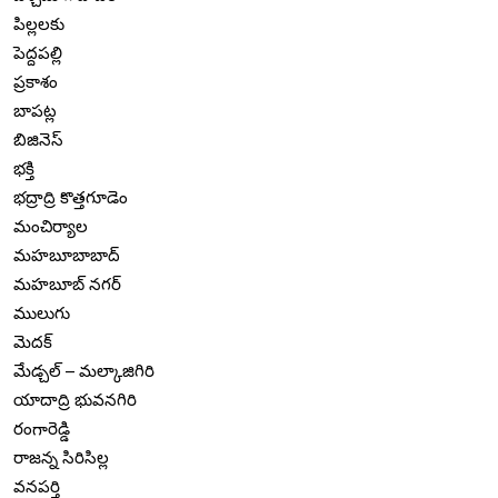
పిల్లలకు
పెద్దపల్లి
ప్రకాశం
బాపట్ల
బిజినెస్
భక్తి
భద్రాద్రి కొత్తగూడెం
మంచిర్యాల
మహబూబాబాద్
మహబూబ్ నగర్
ములుగు
మెదక్
మేడ్చల్ – మల్కాజిగిరి
యాదాద్రి భువనగిరి
రంగారెడ్డి
రాజన్న సిరిసిల్ల
వనపర్తి