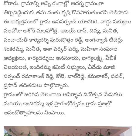
కోరారు. గ్రామాన్ని అన్ని రంగాల్లో ఆదర్శ గ్రామంగా
తీర్చిదిద్దేందుకు తమ వంతు కృషి కొనసాగుతుందని తెలిపారు.
ఈ కార్యక్రమంలో గ్రామ ఉపసర్పంచ్ యాదగిరి, వార్డు సభ్యులు
వలవోజు అశోక్ మలహోత్ర, అజయ్ బాస్, దివ్య, మనిత,
పంచాయతీ కార్యదర్శి పురుషోత్తం రెడ్డి, అంగన్వాడీ టీచర్లు
శంకరమ్మ, సునీత, ఆశా వర్కర్ పద్మ, మహిళా సంఘాల
అధ్యక్షులు, కార్యదర్శులు అనసూయ, భాగ్యలక్ష్మి, వీబీకే
విజయలత, ఇందిరమ్మ కమిటీ సభ్యులు, చీదేడు మాజీ
సర్పంచ్ రమాకాంత్ రెడ్డి, కోటి, బాల్‌రెడ్డి, కమలాకర్, పవన్,
ప్రసాద్ తదితరులు పాల్గొన్నారు.
గ్రామంలో జరిగిన తెలంగాణ ఆవిర్భావ దినోత్సవ వేడుకలు
మరియు ఇందిరమ్మ ఇళ్ల ప్రారంభోత్సవం గ్రామ ప్రజల్లో
ఆనందోత్సాహాలను నింపాయి.