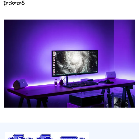
హైదరాబాద్