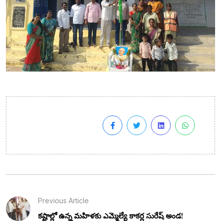
Previous Article
కష్టాల్లో ఉన్న మహిళకు ఎమ్మెల్యే కాకర్ల సురేష్ అండ!