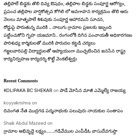
తల్లిపాలే బిడ్డకు తొలి దివ్య ఔషధం, తల్లిపాల బిడ్డకు సంపూర్ణ ఆరోగ్యం,
ప్రపంచ తల్లిపాల వార్షికోత్సవ కోగిలి లో అవగాహన కార్యక్రమం తొలి ఆరు
నెలలు మాతృపాలే శిశువుకు సంపూర్ణ ఆహారమని సూచన,
రోడ్డుపై పారుతున్న మురికి .. నాలుగు గ్రామాల ప్రజలకు ఇబ్బంది
పట్టించుకోని గృహ యజమాని.. రంగంలోకి దిగిన పంచాయతీ అధికారగణం
పారిశుధ్య కార్మికులతో మురికి పారుదల కట్టడి చర్యలు
గజ్జలవారిపల్లి విద్యార్థులతో ఆప్యాయంగా ముచ్చటించిన జనసేన రాష్ట్ర
కార్యనిర్వహణ కార్యదర్శి కొట్టే వెంకటేశ్వర్లు
Recent Comments
KOLIPAKA BC SHEKAR
on
పాడే మోసిన మాజీ ఎమ్మెల్యే రాజయ్య
koyyakrishna
on
దివంగత నేత ముద్రగడ పద్మనాభంకు పలువురు నాయకుల సంతాపం
Shaik Abdul Mazeed
on
గ్రామాల అభివృద్దె లక్ష్యం…….గడివేముల ఎంపీడీఓ వాసుదేవగుప్తా