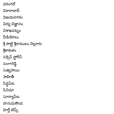
వరంగల్
వికారాబాద్
విజయనగరం
విద్య విజ్ఞానం
విశాఖపట్నం
వీడియోలు
శ్రీ పొట్టి శ్రీరాములు నెల్లూరు
శ్రీకాకుళం
సక్సెస్ స్టోరీస్
సంగారెడ్డి
సత్యసాయి
సాహితీ
సిద్ధిపేట
సినిమా
సూర్యాపేట
హనుమకొండ
హెల్త్ టిప్స్