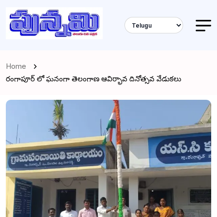
Home
రంగాపూర్ లో ఘనంగా తెలంగాణ ఆవిర్భావ దినోత్సవ వేడుకలు