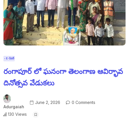
- E-పేపర్
రంగాపూర్ లో ఘనంగా తెలంగాణ ఆవిర్భావ
దినోత్సవ వేడుకలు
June 2, 2026
0 Comments
Adurgaiah
130 Views