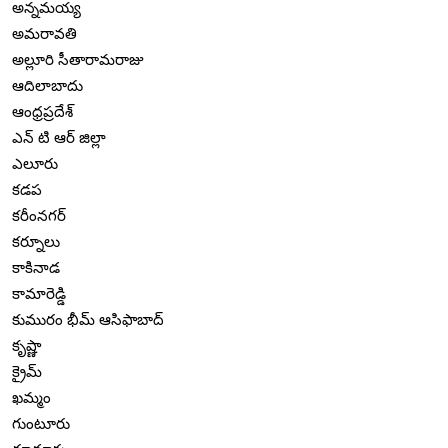
అన్నమయ్య
అమరావతి
అల్లూరి సీతారామరాజు
ఆదిలాబాదు
ఆంధ్రప్రదేశ్
ఎన్ టి ఆర్ జిల్లా
ఎలూరు
కడప
కరీంనగర్
కర్నూలు
కాకినాడ
కామారెడ్డి
కుమురం భీమ్ ఆసిఫాబాద్
కృష్ణా
క్రైమ్
ఖమ్మం
గుంటూరు