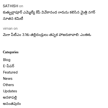
SATHISH
on
కుత్బుల్లాపూర్ ఎమ్మెల్యే కేపీ వివేకానంద గారును కలిసిన మైత్రి నగర్
నూతన కమిటీ
viman
on
మెగా పీటీఎం 3.1కు తల్లిదండ్రులు తప్పక హాజరుకావాలి: ఎంఈఓ
Categories
Blog
E-పేపర్
Featured
News
Others
Updates
అనకాపల్లి
అనంతపురం