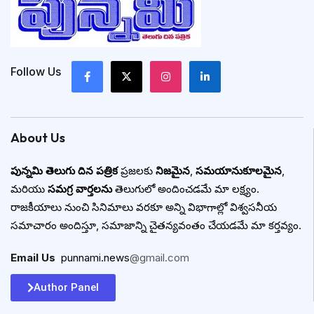
Follow Us
About Us
పున్నమి తెలుగు దిన పత్రిక
ప్రజలకు
నిజమైన
,
సమయానుకూలమైన
,
మరియు
సమగ్ర వార్తలను
తెలుగులో అందించడమే మా లక్ష్యం.
రాజకీయాలు నుంచి సినిమాలు వరకూ అన్ని విభాగాల్లో విశ్వసనీయ
సమాచారం అందిస్తూ, సమాజాన్ని చైతన్యవంతం చేయడమే మా కర్తవ్యం.
Email Us
:
punnami.news
@gmail.com
Author Panel