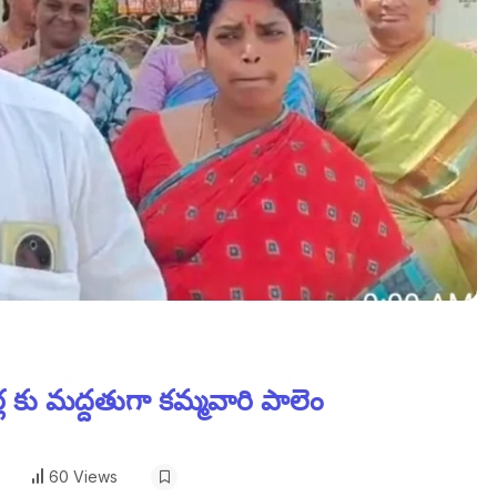
ల కు మద్దతుగా కమ్మవారి పాలెం
60 Views