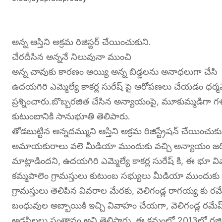
అన్న ఆస్తిని అక్రమ రిజిస్టర్ చేయించుకుని.
చేరదీసిన అన్ననే నిలువునా ముంచి
అన్న చావుకు కారణం అయ్యి అన్న బిడ్డలను అనాధలుగా చేసి
ఉదయగిరి ఎమ్మెల్యే కాకర్ల సురేష్ పై ఆరోపణలు చేయడం ధర్మ
ప్రశ్నించారు.బొబ్బరజిత చేసిన అన్యాయంపై, మూకుమ్మడిగా గళం
కుటుంబానికి సానుభూతి తెలిపారు.
తోడబుట్టిన అన్నదమ్ముని ఆస్తిని అక్రమ రిజిస్ట్రేషన్ చేయించ
అమాయకురాలు వలె మీడియా ముందుకు వచ్చి అన్యాయం జరిగింద
మాట్లాడిందని, ఉదయగిరి ఎమ్మెల్యే కాకర్ల సురేష్ కి, ఈ భ
కమ్మపాలెం గ్రామస్తులు కుటుంబ సభ్యులు మీడియా ముందుకు వ
గ్రామస్తులు తెలిపిన వివరాల మేరకు, వెలిగండ్ల రాగయ్య కు
బంధువుల అబ్బాయికి ఇచ్చి వివాహం చేయగా, వెలిగండ్ల రమేష్ 
ఆడపిల్లలు సంతానం అని తెలిపారు. ఈ క్రమంలో 2013లో రజిత భర