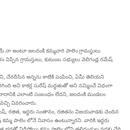
మే నా అంటూ జలదంకి కమ్మవారి పాలెం గ్రామస్థులు
 విప్పిన గ్రామస్తులు, కుటుంబ సభ్యులు వెలిగండ్ల రమేష్
ుకుని, చేరదీసిన అన్నను కాటికి పంపించి, ఏమీ తెలియని
ి అని కాకర్ల సురేష్ మద్దతుతో అని నమ్మించే విధంగా
ూ వివాదానికి ఎలాంటి సంబంధం లేదని, జలదంకి మండలం
చ్చి వివరించారు.
 రమేష్, రజిత, ఇద్దరు సంతానం, రజితను విజయవాడకు చెందిన
కమ్మ పాలెం లోనే నివాసం ఉంటున్నారని. వారికి ఇద్దరు
్తతో విడిపోయి కమ్మ పాలెం లోని తల్లిదండ్రుల వద్దకు చేరి.