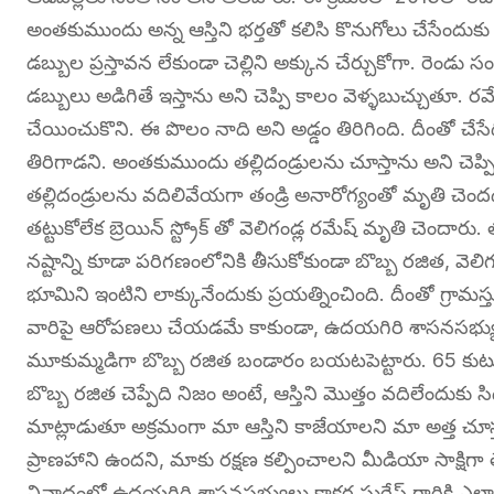
అంతకుముందు అన్న ఆస్తిని భర్తతో కలిసి కొనుగోలు చేసేందుకు అడ
డబ్బుల ప్రస్తావన లేకుండా చెల్లిని అక్కున చేర్చుకోగా. రెండు 
డబ్బులు అడిగితే ఇస్తాను అని చెప్పి కాలం వెళ్ళబుచ్చుతూ. రమ
చేయించుకొని. ఈ పొలం నాది అని అడ్డం తిరిగింది. దీంతో చేసేద
తిరిగాడని. అంతకుముందు తల్లిదండ్రులను చూస్తాను అని చెప్పి
తల్లిదండ్రులను వదిలివేయగా తండ్రి అనారోగ్యంతో మృతి చెంద
తట్టుకోలేక బ్రెయిన్ స్ట్రోక్ తో వెలిగండ్ల రమేష్ మృతి చెందా
నష్టాన్ని కూడా పరిగణంలోనికి తీసుకోకుండా బొబ్బ రజిత, వెల
భూమిని ఇంటిని లాక్కునేందుకు ప్రయత్నించింది. దీంతో గ్రా
వారిపై ఆరోపణలు చేయడమే కాకుండా, ఉదయగిరి శాసనసభ్యులు క
మూకుమ్మడిగా బొబ్బ రజిత బండారం బయటపెట్టారు. 65 కుటు
బొబ్బ రజిత చెప్పేది నిజం అంటే, ఆస్తిని మొత్తం వదిలేందుకు స
మాట్లాడుతూ అక్రమంగా మా ఆస్తిని కాజేయాలని మా అత్త చూ
ప్రాణహాని ఉందని, మాకు రక్షణ కల్పించాలని మీడియా సాక్ష
వివాదంలో ఉదయగిరి శాసనసభ్యులు కాకర్ల సురేష్ గారికి