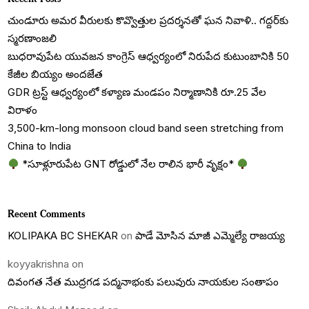
చుండూరు అమర వీరులకు కొవ్వొత్తుల ప్రదర్శనతో ఘన నివాళి.. గద్దర్‌కు
స్మరణాంజలి
బుధరావుపేట యువజన కాంగ్రెస్ ఆధ్వర్యంలో నిరుపేద కుటుంబానికి 50
కేజీల బియ్యం అందజేత
GDR ట్రస్ట్ ఆధ్వర్యంలో కళ్యాణ మండపం నిర్మాణానికి రూ.25 వేల
విరాళం
3,500-km-long monsoon cloud band seen stretching from
China to India
*సూళ్లూరుపేట GNT రోడ్డులో నేల రాలిన భారీ వృక్షం*
Recent Comments
KOLIPAKA BC SHEKAR
on
పాడే మోసిన మాజీ ఎమ్మెల్యే రాజయ్య
koyyakrishna
on
దివంగత నేత ముద్రగడ పద్మనాభంకు పలువురు నాయకుల సంతాపం