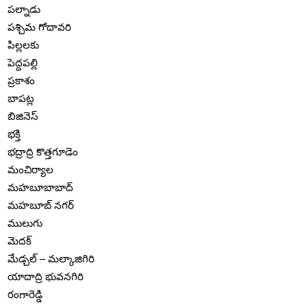
పల్నాడు
పశ్చిమ గోదావరి
పిల్లలకు
పెద్దపల్లి
ప్రకాశం
బాపట్ల
బిజినెస్
భక్తి
భద్రాద్రి కొత్తగూడెం
మంచిర్యాల
మహబూబాబాద్
మహబూబ్ నగర్
ములుగు
మెదక్
మేడ్చల్ – మల్కాజిగిరి
యాదాద్రి భువనగిరి
రంగారెడ్డి