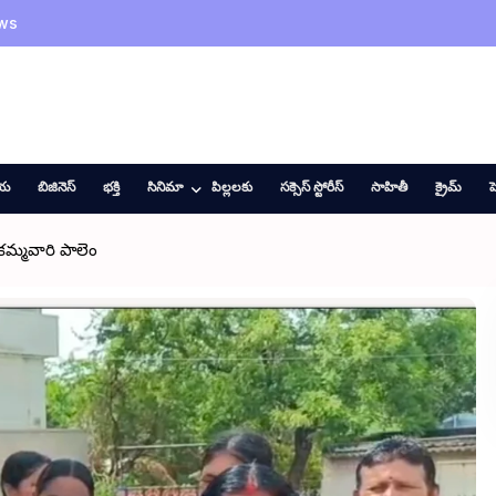
ws
ీయ
బిజినెస్
భక్తి
సినిమా
పిల్లలకు
సక్సెస్ స్టోరీస్
సాహితీ
క్రైమ్
హ
కమ్మవారి పాలెం