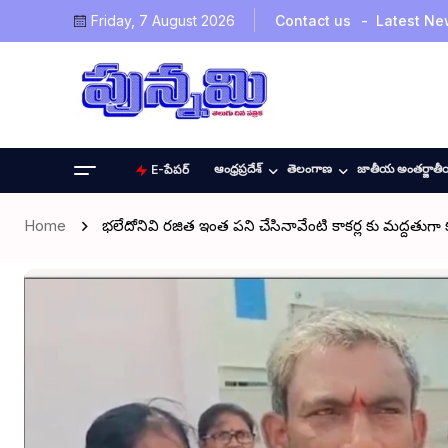
Friday, 7 August 2026
Contact us
Latest Ne
ఆంధ్రప్రదేశ్
తెలంగాణ
జాతీయ అంతర్జాత
E-పేపర్
Home
భలేదోనివి రజిత ఇంత పని చేసినావేంటి కాకర్ల కు మద్దతుగా 