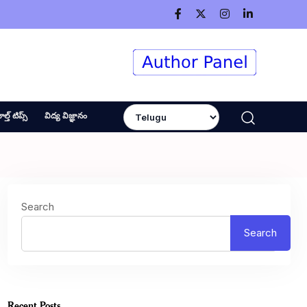
ెల్త్ టిప్స్
విద్య విజ్ఞానం
Search
Search
Recent Posts