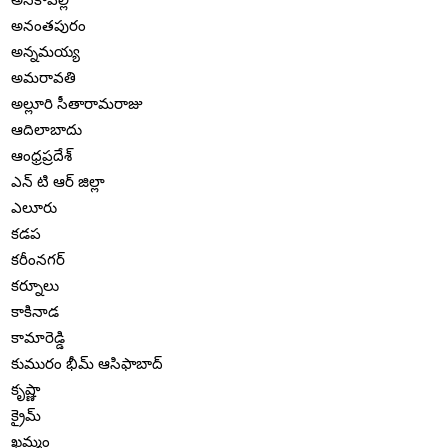
అనంతపురం
అన్నమయ్య
అమరావతి
అల్లూరి సీతారామరాజు
ఆదిలాబాదు
ఆంధ్రప్రదేశ్
ఎన్ టి ఆర్ జిల్లా
ఎలూరు
కడప
కరీంనగర్
కర్నూలు
కాకినాడ
కామారెడ్డి
కుమురం భీమ్ ఆసిఫాబాద్
కృష్ణా
క్రైమ్
ఖమ్మం