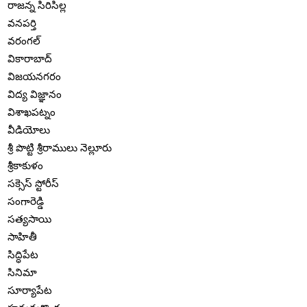
రాజన్న సిరిసిల్ల
వనపర్తి
వరంగల్
వికారాబాద్
విజయనగరం
విద్య విజ్ఞానం
విశాఖపట్నం
వీడియోలు
శ్రీ పొట్టి శ్రీరాములు నెల్లూరు
శ్రీకాకుళం
సక్సెస్ స్టోరీస్
సంగారెడ్డి
సత్యసాయి
సాహితీ
సిద్ధిపేట
సినిమా
సూర్యాపేట