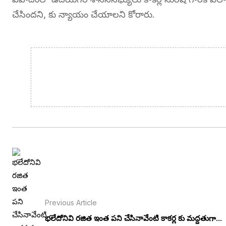
చేసిందని, కు న్యాయం చేయాలని కోరారు.
Previous Article
భలేదోనివి రజిత ఇంత పని చేసినావేంటి కాకర్ల కు మద్దతుగా...