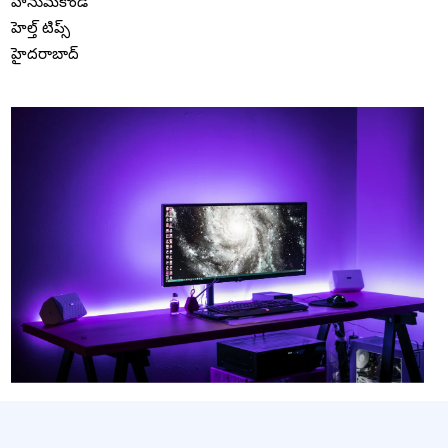
హనుమకొండ
హెల్త్ టిప్స్
హైదరాబాద్