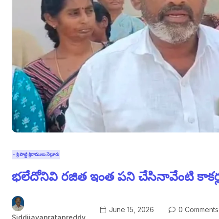
- శ్రీ పొట్టి శ్రీరాములు నెల్లూరు
భలేదోనివి రజిత ఇంత పని చేసినావేంటి కాకర్
June 15, 2026
0 Comments
Siddijayapratapreddy