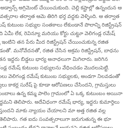
్వాన్స్ అగ్రిమెంట్ చేయించుకుంది. చెల్లి కష్టాల్లో ఉన్నందున ఆ
సంవత్సరాల తర్వాత ఆమె తిరిగి భర్త వద్దకు వెళ్ళింది. ఆ తర్వాత
ేష్ కుటుంబ సభ్యుల సంతకాలు లేకుండానే పొలాన్ని రిజిస్ట్రేషన్
ి ఏమీ లేక, రెవిన్యూ మరియు కోర్టు చుట్టూ వెలిగండ్ల రమేష్
 ఇంటిని తన పేరు మీద రిజిస్ట్రేషన్ చేయించుకున్న రజిత
డంతో. మనోవేదనతో, రజిత చేసిన అక్రమ రిజిస్ట్రేషన్, బాధను
రు. తన ఇద్దరు బిడ్డలు భార్య అనాధలుగా మిగిలారు. జరిగిన
ిగండ్ల రమేష్ కుటుంబ సభ్యులను వేధించడం మొదలుపెట్టి.
మస్తులు వెలిగండ్ల రమేష్ కుటుంబ సభ్యులకు, అండగా నిలవడంతో
ాకర్ల సురేష్ పై కూడా ఆరోపణలు చేసిందని, గ్రామస్తులు
ంబాలు ఉన్న కమ్మ పాలెం గ్రామంలో ఏ ఒక్క కుటుంబం అయినా
ిద్ధమని తెలిపారు. అదేవిధంగా రమేష్ భార్య, ఇద్దరు కుమార్తెలు
స్తుందని మాకు న్యాయం చేయాలని మా అత్త రజిత వల్ల
ిగా తెలిపారు. గత ఐదు సంవత్సరాలుగా జరుగుతున్న ఈ భూ
 ఎలాంటి సంబంధం లేదని కావాలనే ఆయనపై రజిత ఆరోపణలు