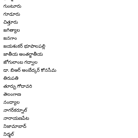
గుంటూరు
గూడూరు
చిత్తూరు
జగిత్యాల
జనగాం
జయశంకర్ భూపాలపల్లి
జాతీయ అంతర్జాతీయ
జోగులాంబ గద్వాల
డా. బిఆర్ అంబేద్కర్ కోనసీమ
తిరుపతి
తూర్పు గోదావరి
తెలంగాణ
నంద్యాల
నాగర్‌కర్నూల్
నారాయణపేట
నిజామాబాద్
నిర్మల్