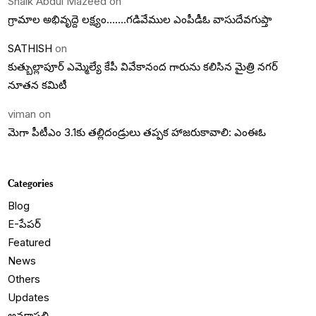
Shaik Abdul Mazeed
on
గ్రామాల అభివృద్దె లక్ష్యం…….గడివేముల ఎంపీడీఓ వాసుదేవగుప్తా
SATHISH
on
కుత్బుల్లాపూర్ ఎమ్మెల్యే కేపీ వివేకానంద గారును కలిసిన మైత్రి నగర్
నూతన కమిటీ
viman
on
మెగా పీటీఎం 3.1కు తల్లిదండ్రులు తప్పక హాజరుకావాలి: ఎంఈఓ
Categories
Blog
E-పేపర్
Featured
News
Others
Updates
అనకాపల్లి