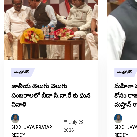
ఆంధ్రప్రదేశ్
ఆంధ్రప్రదేశ్
జాతీయ తెలుగు వెలుగు
మహిళా మ
సంబరాలలో బీదా సి.నా.రే కు ఘన
కోసం రాజ
నివాళి
మస్తాన్ ర
July 29,
SIDDI JAYA PRATAP
SIDDI JAY
2026
REDDY
REDDY