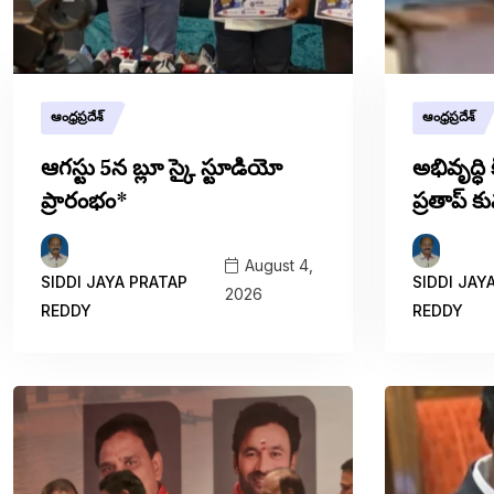
ఆంధ్రప్రదేశ్
ఆంధ్రప్రదేశ్
ఆగస్టు 5న బ్లూ స్కై స్టూడియో
అభివృద్ధ
ప్రారంభం*
ప్రతాప్ కు
August 4,
SIDDI JAYA PRATAP
SIDDI JAY
2026
REDDY
REDDY