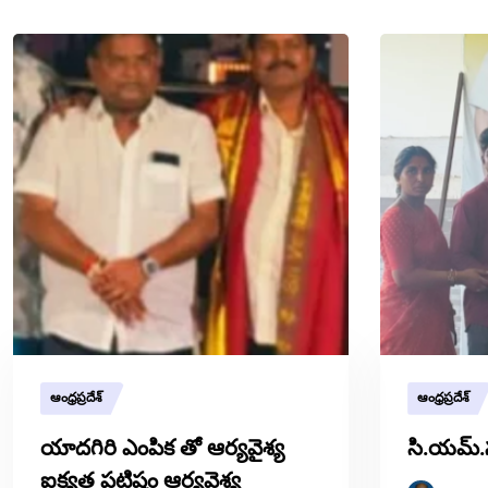
ఆంధ్రప్రదేశ్
ఆంధ్రప్రదేశ్
యాదగిరి ఎంపిక తో ఆర్యవైశ్య
సి.యమ్.
ఐక్యత పటిష్టం ఆర్యవైశ్య