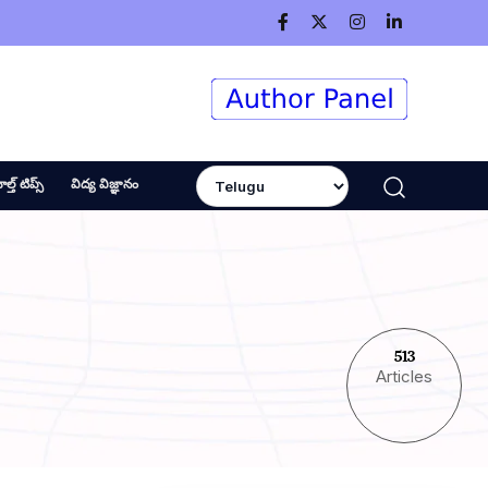
ెల్త్ టిప్స్
విద్య విజ్ఞానం
513
Articles