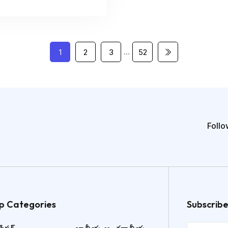
…
1
2
3
52
Follo
p Categories​
Subscrib