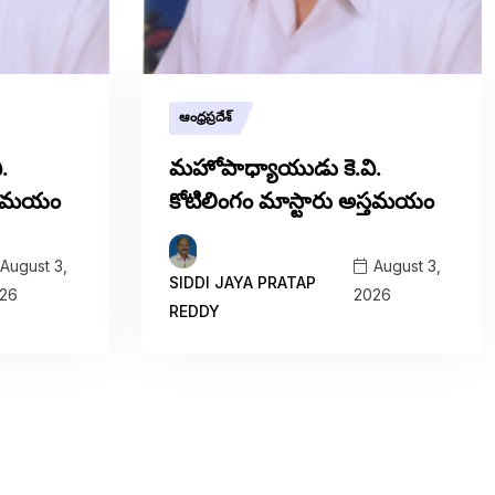
ఆంధ్రప్రదేశ్
.
మహోపాధ్యాయుడు కె.వి.
స్తమయం
కోటిలింగం మాస్టారు అస్తమయం
August 3,
August 3,
SIDDI JAYA PRATAP
26
2026
REDDY