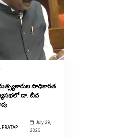
త్స్యకారుల సాధికారత
్యసభలో డా. బీద
ావు
July 29,
A PRATAP
2026