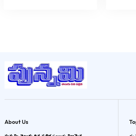
About Us
To