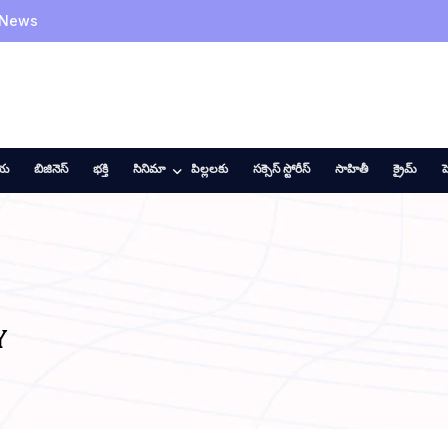
 News
ీయ
బిజినెస్
భక్తి
సినిమా
పిల్లలకు
సక్సెస్ స్టోరీస్
సాహితీ
క్రైమ్
హ
Y