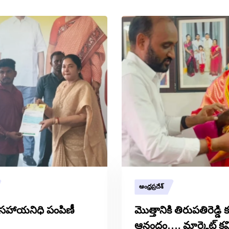
ఆంధ్రప్రదేశ్
సహాయనిధి పంపిణీ
మొత్తానికి తిరుపతిరెడ్డి క
ఆనందం…. మార్కెట్ కమ