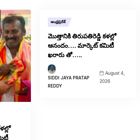
ఆంధ్రప్రదేశ్
మొత్తానికి తిరుపతిరెడ్డి కళల్లో
ఆనందం…. మార్కెట్ కమిటీ
ఖరారు తో…..
August 4,
SIDDI JAYA PRATAP
2026
REDDY
ళల్లో
ిటీ