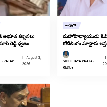
ఆంధ్రప్రదేశ్
ి కి అభూత కల్పనలు
మహోపాధ్యాయుడు కె.వి
మార్ రెడ్డి ధ్వజం
కోటిలింగం మాస్టారు అ
August 3,
A PRATAP
SIDDI JAYA PRATAP
2026
20
REDDY