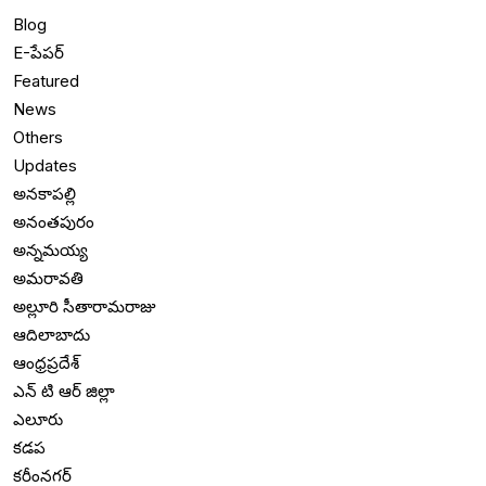
Blog
E-పేపర్
Featured
News
Others
Updates
అనకాపల్లి
అనంతపురం
అన్నమయ్య
అమరావతి
అల్లూరి సీతారామరాజు
ఆదిలాబాదు
ఆంధ్రప్రదేశ్
ఎన్ టి ఆర్ జిల్లా
ఎలూరు
కడప
కరీంనగర్