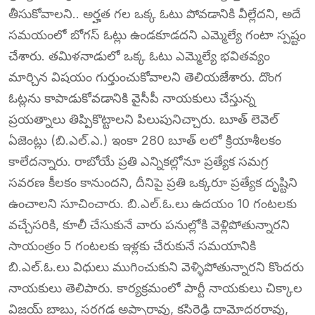
తీసుకోవాలని.. అర్హత గల ఒక్క ఓటు పోవడానికి వీల్లేదని, అదే
సమయంలో బోగస్ ఓట్లు ఉండకూడదని ఎమ్మెల్యే గంటా స్పష్టం
చేశారు. తమిళనాడులో ఒక్క ఓటు ఎమ్మెల్యే భవితవ్యం
మార్చిన విషయం గుర్తుంచుకోవాలని తెలియజేశారు. దొంగ
ఓట్లను కాపాడుకోవడానికి వైసీపీ నాయకులు చేస్తున్న
ప్రయత్నాలు తిప్పికొట్టాలని పిలుపునిచ్చారు. బూత్ లెవెల్
ఏజెంట్లు (బి.ఎల్.ఎ.) ఇంకా 280 బూత్ లలో క్రియాశీలకం
కాలేదన్నారు. రాబోయే ప్రతి ఎన్నికల్లోనూ ప్రత్యేక సమగ్ర
సవరణ కీలకం కానుందని, దీనిపై ప్రతి ఒక్కరూ ప్రత్యేక దృష్టిని
ఉంచాలని సూచించారు. బి.ఎల్.ఓ.లు ఉదయం 10 గంటలకు
వచ్చేసరికి, కూలీ చేసుకునే వారు పనుల్లోకి వెళ్లిపోతున్నారని
సాయంత్రం 5 గంటలకు ఇళ్లకు చేరుకునే సమయానికి
బి.ఎల్.ఓ.లు విధులు ముగించుకుని వెళ్ళిపోతున్నారని కొందరు
నాయకులు తెలిపారు. కార్యక్రమంలో పార్టీ నాయకులు చిక్కాల
విజయ్ బాబు, సరగడ అప్పారావు, కసిరెడ్డి దామోదరరావు,