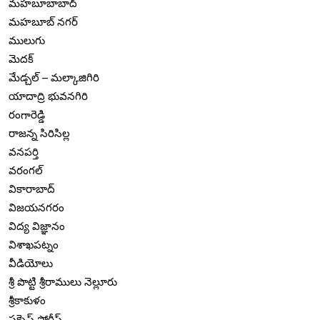
మహబూబాబాద్
మహబూబ్ నగర్
ములుగు
మెదక్
మేడ్చల్ – మల్కాజిగిరి
యాదాద్రి భువనగిరి
రంగారెడ్డి
రాజన్న సిరిసిల్ల
వనపర్తి
వరంగల్
వికారాబాద్
విజయనగరం
విద్య విజ్ఞానం
విశాఖపట్నం
వీడియోలు
శ్రీ పొట్టి శ్రీరాములు నెల్లూరు
శ్రీకాకుళం
సక్సెస్ స్టోరీస్