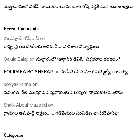
దుత్తలూరులో బీజేపీ నాయకురాలు నంబూరి రోషీ రెడ్డికి ఘన శుభాకాంక్షలు
Recent Comments
కొండేపూడి గోపీనాథ్
on
రాష్ట్ర స్ధాయి పోటీలకు అరకు క్రీడా పాఠశాల విద్యార్ధులు
Gajula Balaji
on
మల్లారంలో ‘ఆర్గానిక్ డీఏపీ’ విక్రయాల కలకలం*
KOLIPAKA BC SHEKAR
on
పాడే మోసిన మాజీ ఎమ్మెల్యే రాజయ్య
koyyakrishna
on
దివంగత నేత ముద్రగడ పద్మనాభంకు పలువురు నాయకుల సంతాపం
Shaik Abdul Mazeed
on
గ్రామాల అభివృద్దె లక్ష్యం…….గడివేముల ఎంపీడీఓ వాసుదేవగుప్తా
Categories