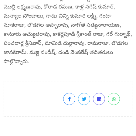
మొల్లి లక్ష్మణరావు, కోరాడ రమణ, కాళ్ల నగేష్ కుమార్,
మన్యాల సోంబాబు, గాడు చిన్ని కుమారి లక్ష్మి, గంటా
నూకరాజు, లొడగల అప్పారావు, నాగోతి సత్యనారాయణ,
కానూరు అచ్యుతరావు, కాకర్లపూడి శ్రీకాంత్ రాజు, గరే గుర్నాథ్,
పంచదార్ల శ్రీనివాస్, మామిడి దుర్గారావు, రామరాజు, లొడగల
జానకిరామ్, మజ్జి నందీష్, దండి వెంకటేష్ తదితరులు
పాల్గొన్నారు.