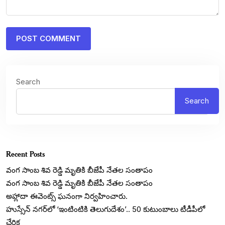
Search
Search
Recent Posts
వంగ సాంబ శివ రెడ్డి మృతికి బీజేపీ నేతల సంతాపం
వంగ సాంబ శివ రెడ్డి మృతికి బీజేపీ నేతల సంతాపం
అహ్లాదా ఈవెంట్స్ ఘనంగా నిర్వహించారు.
హుస్సేన్ నగర్‌లో ‘ఇంటింటికి తెలుగుదేశం’.. 50 కుటుంబాలు టీడీపీలో
చేరిక