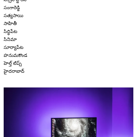
సంగారెడ్డి
సత్యసాయి
సాహితీ
సిద్ధిపేట
సినిమా
సూర్యాపేట
హనుమకొండ
హెల్త్ టిప్స్
హైదరాబాద్