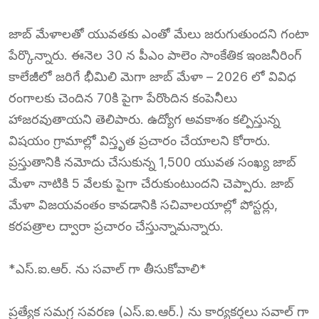
జాబ్ మేళాలతో యువతకు ఎంతో మేలు జరుగుతుందని గంటా
పేర్కొన్నారు. ఈనెల 30 న పీఎం పాలెం సాంకేతిక ఇంజనీరింగ్
కాలేజీలో జరిగే భీమిలి మెగా జాబ్ మేళా – 2026 లో వివిధ
రంగాలకు చెందిన 70కి పైగా పేరొందిన కంపెనీలు
హాజరవుతాయని తెలిపారు. ఉద్యోగ అవకాశం కల్పిస్తున్న
విషయం గ్రామాల్లో విస్తృత ప్రచారం చేయాలని కోరారు.
ప్రస్తుతానికి నమోదు చేసుకున్న 1,500 యువత సంఖ్య జాబ్
మేళా నాటికి 5 వేలకు పైగా చేరుకుంటుందని చెప్పారు. జాబ్
మేళా విజయవంతం కావడానికి సచివాలయాల్లో పోస్టర్లు,
కరపత్రాల ద్వారా ప్రచారం చేస్తున్నామన్నారు.
*ఎస్.ఐ.ఆర్. ను సవాల్ గా తీసుకోవాలి*
ప్రత్యేక సమగ్ర సవరణ (ఎస్.ఐ.ఆర్.) ను కార్యకర్తలు సవాల్ గా