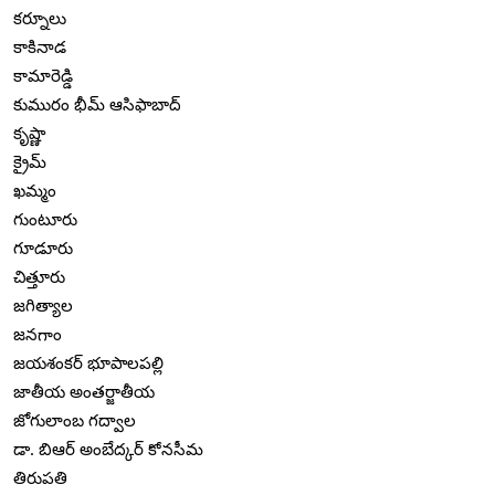
కర్నూలు
కాకినాడ
కామారెడ్డి
కుమురం భీమ్ ఆసిఫాబాద్
కృష్ణా
క్రైమ్
ఖమ్మం
గుంటూరు
గూడూరు
చిత్తూరు
జగిత్యాల
జనగాం
జయశంకర్ భూపాలపల్లి
జాతీయ అంతర్జాతీయ
జోగులాంబ గద్వాల
డా. బిఆర్ అంబేద్కర్ కోనసీమ
తిరుపతి