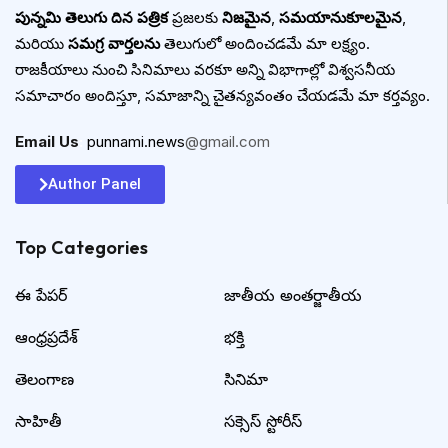
పున్నమి తెలుగు దిన పత్రిక
ప్రజలకు
నిజమైన
,
సమయానుకూలమైన
,
మరియు
సమగ్ర వార్తలను
తెలుగులో అందించడమే మా లక్ష్యం.
రాజకీయాలు నుంచి సినిమాలు వరకూ అన్ని విభాగాల్లో విశ్వసనీయ
సమాచారం అందిస్తూ, సమాజాన్ని చైతన్యవంతం చేయడమే మా కర్తవ్యం.
Email Us
:
punnami.news
@gmail.com
Author Panel
Top Categories​
ఈ పేపర్
జాతీయ అంతర్జాతీయ
ఆంధ్రప్రదేశ్
భక్తి
తెలంగాణ
సినిమా
సాహితీ
సక్సెస్ స్టోరీస్