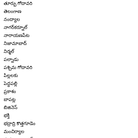
తూర్పు గోదావరి
తెలంగాణ
నంద్యాల
నాగర్‌కర్నూల్
నారాయణపేట
నిజామాబాద్
నిర్మల్
పల్నాడు
పశ్చిమ గోదావరి
పిల్లలకు
పెద్దపల్లి
ప్రకాశం
బాపట్ల
బిజినెస్
భక్తి
భద్రాద్రి కొత్తగూడెం
మంచిర్యాల