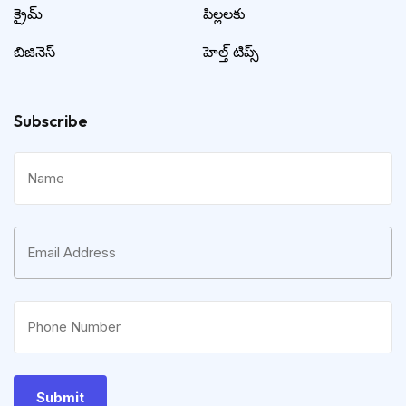
క్రైమ్
పిల్లలకు
బిజినెస్
హెల్త్ టిప్స్
Subscribe