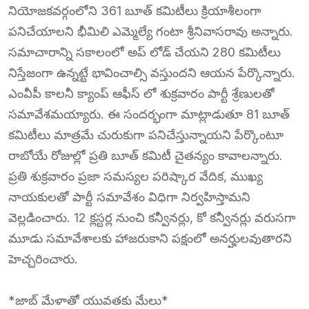
నియోజకవర్గంలోని 361 బూత్ కమిటీలు క్రియాశీలంగా
పనిచేయాలని భీమిలి ఎమ్మెల్యే గంటా శ్రీనివాసరావు అన్నారు.
సమాచారాన్ని సకాలంలో అప్ లోడ్ చేయని 280 కమిటీలు
నిస్తేజంగా ఉన్నట్టే భావించాల్సి వస్తుందని ఆయన పేర్కొన్నారు.
ఎంవీపీ కాలనీ క్యాంప్ ఆఫీస్ లో శుక్రవారం పార్టీ శ్రేణులతో
సమావేశమయ్యారు. ఈ సందర్భంగా మాట్లాడుతూ 81 బూత్
కమిటీలు మాత్రమే చురుకుగా పనిచేస్తున్నాయని పేర్కొంటూ
రాబోయే రోజుల్లో ప్రతి బూత్ కమిటీ చైతన్యం కావాలన్నారు.
ప్రతి శుక్రవారం ప్రజా సమస్యల పరిష్కార వేదిక, ముఖ్య
నాయకులతో పార్టీ సమావేశం విధిగా నిర్వహిస్తామని
వెల్లడించారు. 12 క్లస్టర్ల నుంచి కన్వీనర్లు, కో కన్వీనర్లు వరుసగా
మూడు సమావేశాలకు హాజరుకాని పక్షంలో అనర్హులవుతారని
హెచ్చరించారు.
*జాబ్ మేళాతో యువతకు మేలు*