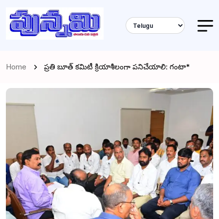
Home
ప్రతి బూత్ కమిటీ క్రియాశీలంగా పనిచేయాలి: గంటా*