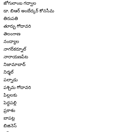
జోగులాంబ గద్వాల
డా. బిఆర్ అంబేద్కర్ కోనసీమ
తిరుపతి
తూర్పు గోదావరి
తెలంగాణ
నంద్యాల
నాగర్‌కర్నూల్
నారాయణపేట
నిజామాబాద్
నిర్మల్
పల్నాడు
పశ్చిమ గోదావరి
పిల్లలకు
పెద్దపల్లి
ప్రకాశం
బాపట్ల
బిజినెస్