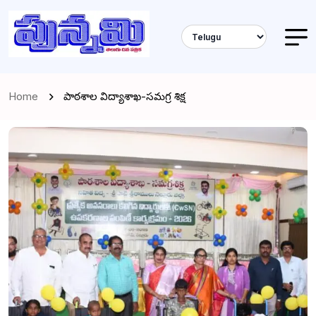
Home
పాఠశాల విద్యాశాఖ-సమగ్ర శిక్ష