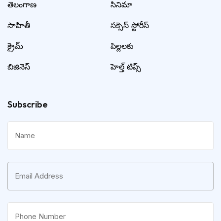
తెలంగాణ
సినిమా
సాహితీ
సక్సెస్ స్టోరీస్
క్రైమ్
పిల్లలకు
బిజినెస్
హెల్త్ టిప్స్
Subscribe