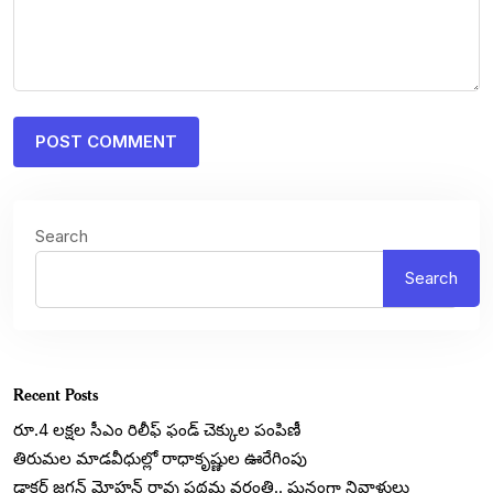
Search
Search
Recent Posts
రూ.4 లక్షల సీఎం రిలీఫ్ ఫండ్ చెక్కుల పంపిణీ
తిరుమల మాడవీధుల్లో రాధాకృష్ణుల ఊరేగింపు
డాక్టర్ జగన్ మోహన్ రావు ప్రథమ వర్ధంతి.. ఘనంగా నివాళులు