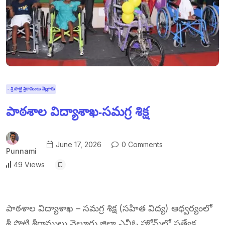
- శ్రీ పొట్టి శ్రీరాములు నెల్లూరు
పాఠశాల విద్యాశాఖ-సమగ్ర శిక్ష
June 17, 2026
0 Comments
Punnami
49 Views
పాఠశాల విద్యాశాఖ – సమగ్ర శిక్ష (సహిత విద్య) ఆధ్వర్యంలో
శ్రీ పొట్టి శ్రీరాములు నెల్లూరు జిల్లా ఎన్జీఓ హోమ్‌లో ప్రత్యేక