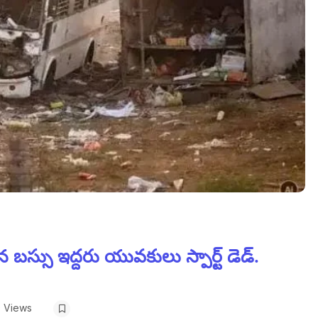
ిన బస్సు ఇద్దరు యువకులు స్పార్ట్ డెడ్.
 Views