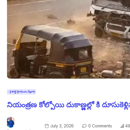
- శ్రీ పొట్టి శ్రీరాములు నెల్లూరు
నియంత్రణ కోల్పోయి దుకాణ్ణల్లో కి దూసుకెళ్ల
July 3, 2026
0 Comments
49