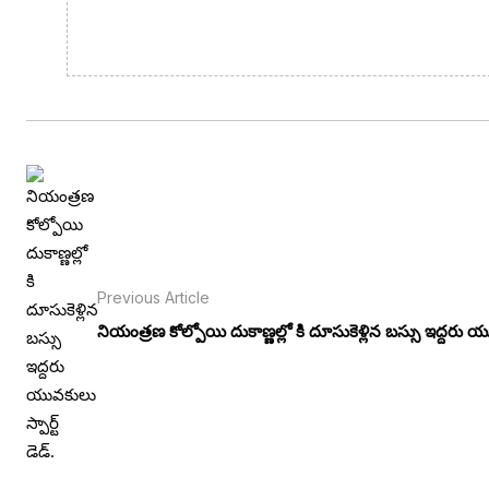
Previous Article
నియంత్రణ కోల్పోయి దుకాణ్ణల్లో కి దూసుకెళ్లిన బస్సు ఇద్దరు 