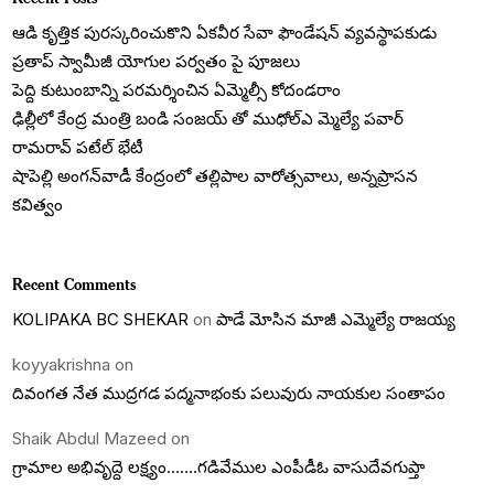
ఆడి కృత్తిక పురస్కరించుకొని ఏకవీర సేవా ఫౌండేషన్ వ్యవస్థాపకుడు
ప్రతాప్ స్వామీజీ యోగుల పర్వతం పై పూజలు
పెద్ది కుటుంబాన్ని పరమర్శించిన ఏమ్మెల్సీ కోదండరాం
ఢిల్లీలో కేంద్ర మంత్రి బండి సంజయ్ తో ముధోల్ఎ మ్మెల్యే పవార్
రామరావ్ పటేల్ భేటీ
షాపెల్లి అంగన్‌వాడీ కేంద్రంలో తల్లిపాల వారోత్సవాలు, అన్నప్రాసన
కవిత్వం
Recent Comments
KOLIPAKA BC SHEKAR
on
పాడే మోసిన మాజీ ఎమ్మెల్యే రాజయ్య
koyyakrishna
on
దివంగత నేత ముద్రగడ పద్మనాభంకు పలువురు నాయకుల సంతాపం
Shaik Abdul Mazeed
on
గ్రామాల అభివృద్దె లక్ష్యం…….గడివేముల ఎంపీడీఓ వాసుదేవగుప్తా