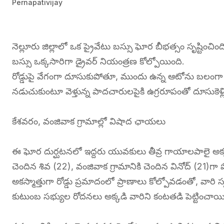
Pernapativijay
నెల్లూరు జిల్లాలో ఒక ప్రైవేటు బస్సు ఘోర బీభత్సం సృష్టించి
బస్సు ఒక్కసారిగా డ్రైవర్ నియంత్రణ కోల్పోయింది.
రోడ్డుపై వేగంగా దూసుకుపోతూ, ముందు ఉన్న ఆటోను బలంగా ఢీక
నడుచుకుంటూ వెళ్తున్న పాదచారులపైకి ఉగ్రరూపంతో దూసుకెళ్లి
కేశవరం, వంజివాక గ్రామాల్లో విషాద ఛాయలు
ఈ ఘోర దుర్ఘటనలో ఇద్దరు యువకులు తీవ్ర గాయాలపాలై అక్కడ
చెందిన శివ (22), వంజివాక గ్రామానికి చెందిన వినోద్ (21)గా 
అకస్మాత్తుగా రోడ్డు ప్రమాదంలో ప్రాణాలు కోల్పోవడంతో, వార
కుటుంబ సభ్యుల రోదనలు అక్కడి వారిని కంటతడి పెట్టించాయి