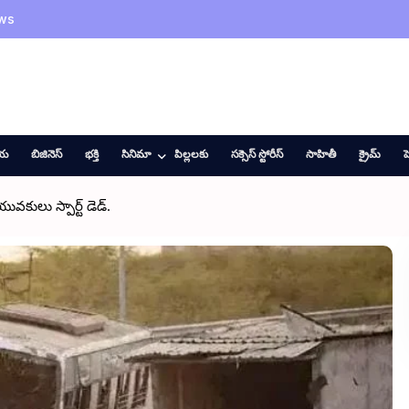
ws
ీయ
బిజినెస్
భక్తి
సినిమా
పిల్లలకు
సక్సెస్ స్టోరీస్
సాహితీ
క్రైమ్
హ
ువకులు స్పార్ట్ డెడ్.