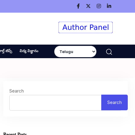
ెల్త్ టిప్స్
విద్య విజ్ఞానం
Search
Search
Recent Posts