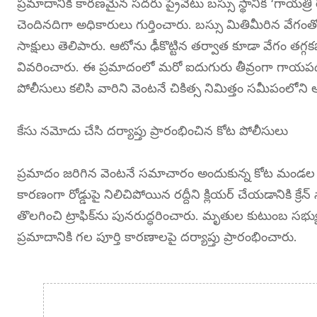
ప్రమాదానికి కారణమైన సదరు ప్రైవేటు బస్సు స్థానిక ‘గాయత
చెందినదిగా అధికారులు గుర్తించారు. బస్సు మితిమీరిన వేగంత
సాక్షులు తెలిపారు. ఆటోను ఢీకొట్టిన తర్వాత కూడా వేగం తగ
వివరించారు. ఈ ప్రమాదంలో మరో ఐదుగురు తీవ్రంగా గాయపడగా
పోలీసులు కలిసి వారిని వెంటనే చికిత్స నిమిత్తం సమీపంలోని 
కేసు నమోదు చేసి దర్యాప్తు ప్రారంభించిన కోట పోలీసులు
ప్రమాదం జరిగిన వెంటనే సమాచారం అందుకున్న కోట మండల పోలీస
కారణంగా రోడ్డుపై నిలిచిపోయిన రద్దీని క్లియర్ చేయడానికి క
తొలగించి ట్రాఫిక్‌ను పునరుద్ధరించారు. మృతుల కుటుంబ సభ్
ప్రమాదానికి గల పూర్తి కారణాలపై దర్యాప్తు ప్రారంభించారు.