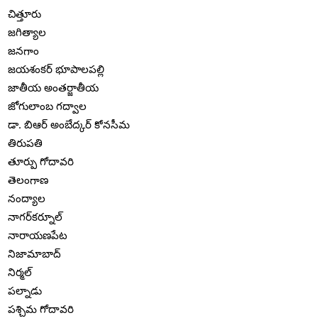
చిత్తూరు
జగిత్యాల
జనగాం
జయశంకర్ భూపాలపల్లి
జాతీయ అంతర్జాతీయ
జోగులాంబ గద్వాల
డా. బిఆర్ అంబేద్కర్ కోనసీమ
తిరుపతి
తూర్పు గోదావరి
తెలంగాణ
నంద్యాల
నాగర్‌కర్నూల్
నారాయణపేట
నిజామాబాద్
నిర్మల్
పల్నాడు
పశ్చిమ గోదావరి