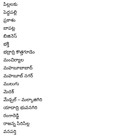
పిల్లలకు
పెద్దపల్లి
ప్రకాశం
బాపట్ల
బిజినెస్
భక్తి
భద్రాద్రి కొత్తగూడెం
మంచిర్యాల
మహబూబాబాద్
మహబూబ్ నగర్
ములుగు
మెదక్
మేడ్చల్ – మల్కాజిగిరి
యాదాద్రి భువనగిరి
రంగారెడ్డి
రాజన్న సిరిసిల్ల
వనపర్తి