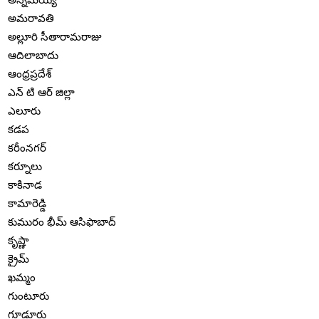
అమరావతి
అల్లూరి సీతారామరాజు
ఆదిలాబాదు
ఆంధ్రప్రదేశ్
ఎన్ టి ఆర్ జిల్లా
ఎలూరు
కడప
కరీంనగర్
కర్నూలు
కాకినాడ
కామారెడ్డి
కుమురం భీమ్ ఆసిఫాబాద్
కృష్ణా
క్రైమ్
ఖమ్మం
గుంటూరు
గూడూరు