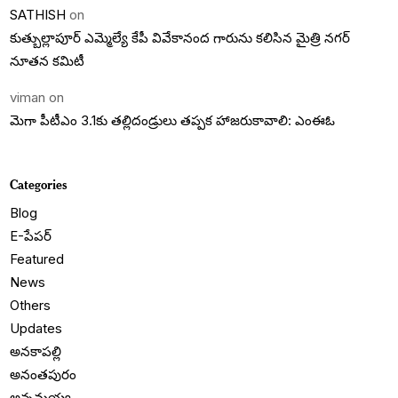
SATHISH
on
కుత్బుల్లాపూర్ ఎమ్మెల్యే కేపీ వివేకానంద గారును కలిసిన మైత్రి నగర్
నూతన కమిటీ
viman
on
మెగా పీటీఎం 3.1కు తల్లిదండ్రులు తప్పక హాజరుకావాలి: ఎంఈఓ
Categories
Blog
E-పేపర్
Featured
News
Others
Updates
అనకాపల్లి
అనంతపురం
అన్నమయ్య