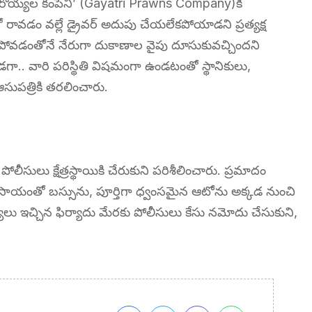
్రి రొయ్యల కంపెనీ’ (Gayatri Prawns Company)కి
ో రావడం వల్లే డ్రైవర్ అదుపు చేయలేకపోయాడని ప్రత్యక్ష
్గకపోవడంతోనే నేరుగా దుకాణాల వైపు దూసుకువచ్చిందని
.. వారి పరిస్థితి విషమంగా ఉండటంతో స్థానికులు,
ఆసుపత్రికి తరలించారు.
ులు క్షేత్రస్థాయికి చేరుకుని పరిశీలించారు. ప్రమాదం
్రేన్ సాయంతో బస్సును, పూర్తిగా ధ్వంసమైన ఆటోను అక్కడ నుంచి
యులు ఇచ్చిన ఫిర్యాదు మేరకు పోలీసులు కేసు నమోదు చేసుకుని,