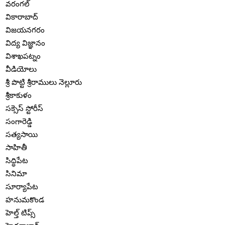
వరంగల్
వికారాబాద్
విజయనగరం
విద్య విజ్ఞానం
విశాఖపట్నం
వీడియోలు
శ్రీ పొట్టి శ్రీరాములు నెల్లూరు
శ్రీకాకుళం
సక్సెస్ స్టోరీస్
సంగారెడ్డి
సత్యసాయి
సాహితీ
సిద్ధిపేట
సినిమా
సూర్యాపేట
హనుమకొండ
హెల్త్ టిప్స్