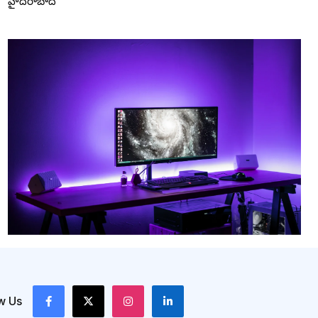
హైదరాబాద్
w Us