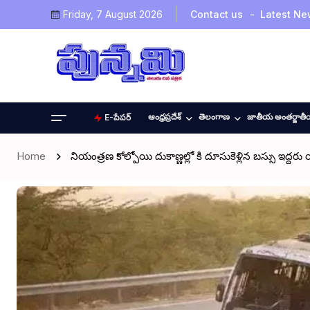
Friday, 7 August 2026
Contact us
Latest Ne
ఆంధ్రప్రదేశ్
తెలంగాణ
జాతీయ అంతర్జాత
E-పేపర్
Home
నియంత్రణ కోల్పోయి దుకాణ్ణల్లో కి దూసుకెళ్లిన బస్సు ఇద్దరు య