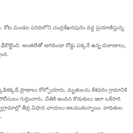
ంది. కోట మండల పరిధిలోని చంద్రశేఖరపురం వద్ద ప్రయాణిస్తున్న
ొట్టింది. అంతటితో ఆగకుండా రోడ్డు పక్కనే ఉన్న దుకాణాలు,
ంది.
ికక్కడే ప్రాణాలు కోల్పోయారు. మృతులను కేశవరం గ్రామానికి
పోలీసులు గుర్తించారు. చేతికి అందిన కొడుకులు ఇలా ఒకేసారి
ి స్వగ్రామాల్లో తీవ్ర విషాద ఛాయలు అలముకున్నాయి. బాధితుల
.