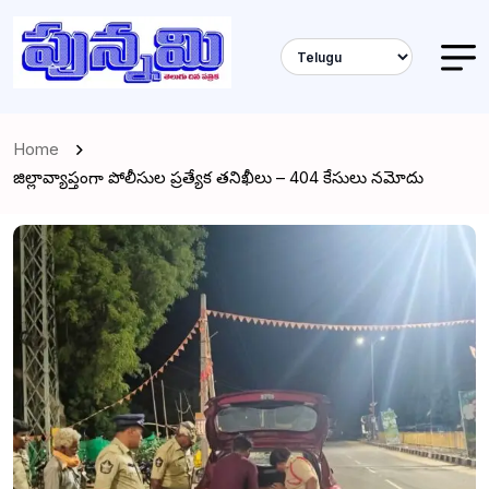
Home
జిల్లావ్యాప్తంగా పోలీసుల ప్రత్యేక తనిఖీలు – 404 కేసులు నమోదు