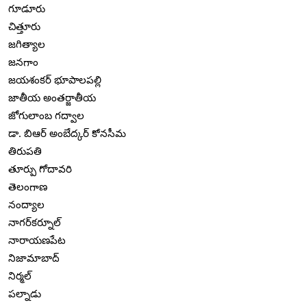
గూడూరు
చిత్తూరు
జగిత్యాల
జనగాం
జయశంకర్ భూపాలపల్లి
జాతీయ అంతర్జాతీయ
జోగులాంబ గద్వాల
డా. బిఆర్ అంబేద్కర్ కోనసీమ
తిరుపతి
తూర్పు గోదావరి
తెలంగాణ
నంద్యాల
నాగర్‌కర్నూల్
నారాయణపేట
నిజామాబాద్
నిర్మల్
పల్నాడు