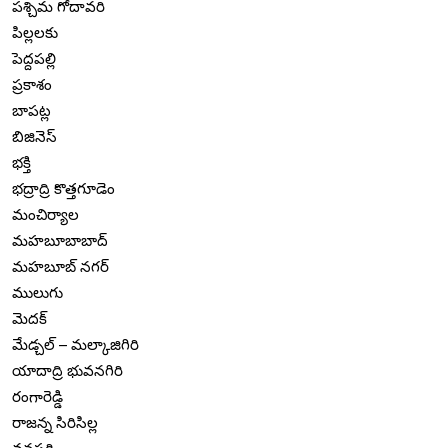
పశ్చిమ గోదావరి
పిల్లలకు
పెద్దపల్లి
ప్రకాశం
బాపట్ల
బిజినెస్
భక్తి
భద్రాద్రి కొత్తగూడెం
మంచిర్యాల
మహబూబాబాద్
మహబూబ్ నగర్
ములుగు
మెదక్
మేడ్చల్ – మల్కాజిగిరి
యాదాద్రి భువనగిరి
రంగారెడ్డి
రాజన్న సిరిసిల్ల