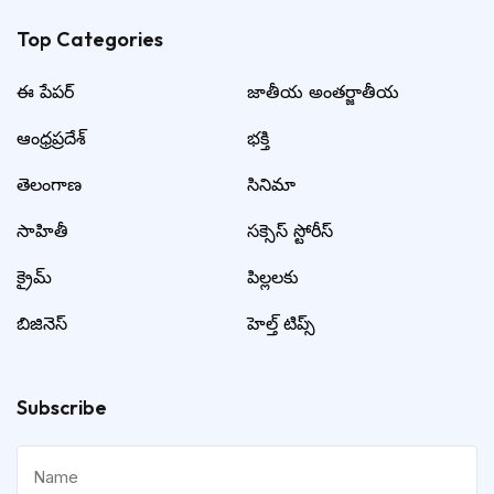
Top Categories​
ఈ పేపర్
జాతీయ అంతర్జాతీయ
ఆంధ్రప్రదేశ్
భక్తి
తెలంగాణ
సినిమా
సాహితీ
సక్సెస్ స్టోరీస్
క్రైమ్
పిల్లలకు
బిజినెస్
హెల్త్ టిప్స్
Subscribe