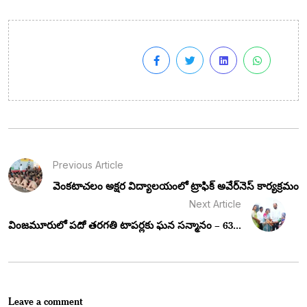
Previous Article
వెంకటాచలం అక్షర విద్యాలయంలో ట్రాఫిక్ అవేర్‌నెస్ కార్యక్రమం
Next Article
వింజమూరులో పదో తరగతి టాపర్లకు ఘన సన్మానం – 63...
Leave a comment