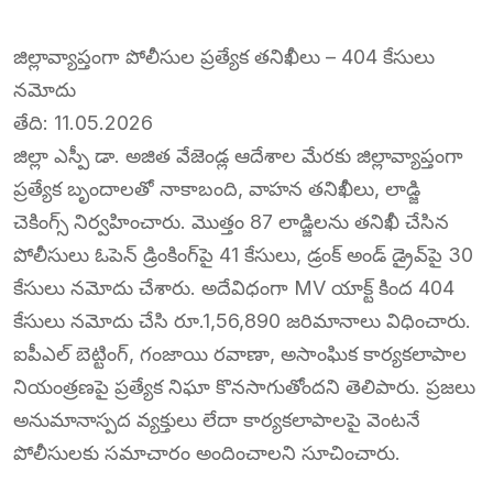
జిల్లావ్యాప్తంగా పోలీసుల ప్రత్యేక తనిఖీలు – 404 కేసులు
నమోదు
తేది: 11.05.2026
జిల్లా ఎస్పీ డా. అజిత వేజెండ్ల ఆదేశాల మేరకు జిల్లావ్యాప్తంగా
ప్రత్యేక బృందాలతో నాకాబంది, వాహన తనిఖీలు, లాడ్జి
చెకింగ్స్ నిర్వహించారు. మొత్తం 87 లాడ్జిలను తనిఖీ చేసిన
పోలీసులు ఓపెన్ డ్రింకింగ్‌పై 41 కేసులు, డ్రంక్ అండ్ డ్రైవ్‌పై 30
కేసులు నమోదు చేశారు. అదేవిధంగా MV యాక్ట్ కింద 404
కేసులు నమోదు చేసి రూ.1,56,890 జరిమానాలు విధించారు.
ఐపీఎల్ బెట్టింగ్, గంజాయి రవాణా, అసాంఘిక కార్యకలాపాల
నియంత్రణపై ప్రత్యేక నిఘా కొనసాగుతోందని తెలిపారు. ప్రజలు
అనుమానాస్పద వ్యక్తులు లేదా కార్యకలాపాలపై వెంటనే
పోలీసులకు సమాచారం అందించాలని సూచించారు.