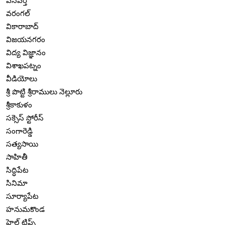
వనపర్తి
వరంగల్
వికారాబాద్
విజయనగరం
విద్య విజ్ఞానం
విశాఖపట్నం
వీడియోలు
శ్రీ పొట్టి శ్రీరాములు నెల్లూరు
శ్రీకాకుళం
సక్సెస్ స్టోరీస్
సంగారెడ్డి
సత్యసాయి
సాహితీ
సిద్ధిపేట
సినిమా
సూర్యాపేట
హనుమకొండ
హెల్త్ టిప్స్