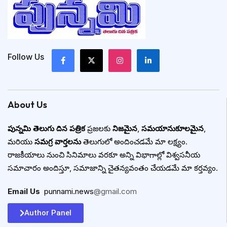
Follow Us
About Us
పున్నమి తెలుగు దిన పత్రిక
ప్రజలకు
నిజమైన
,
సమయానుకూలమైన
,
మరియు
సమగ్ర వార్తలను
తెలుగులో అందించడమే మా లక్ష్యం.
రాజకీయాలు నుంచి సినిమాలు వరకూ అన్ని విభాగాల్లో విశ్వసనీయ
సమాచారం అందిస్తూ, సమాజాన్ని చైతన్యవంతం చేయడమే మా కర్తవ్యం.
Email Us
:
punnami.news
@gmail.com
Author Panel