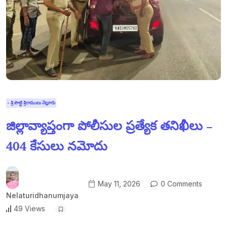
- శ్రీ పొట్టి శ్రీరాములు నెల్లూరు
జిల్లావ్యాప్తంగా పోలీసుల ప్రత్యేక తనిఖీలు –
404 కేసులు నమోదు
May 11, 2026
0 Comments
Nelaturidhanumjaya
49 Views