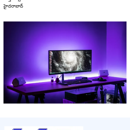
హైదరాబాద్