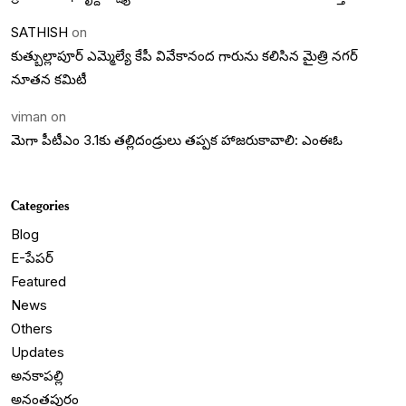
SATHISH
on
కుత్బుల్లాపూర్ ఎమ్మెల్యే కేపీ వివేకానంద గారును కలిసిన మైత్రి నగర్
నూతన కమిటీ
viman
on
మెగా పీటీఎం 3.1కు తల్లిదండ్రులు తప్పక హాజరుకావాలి: ఎంఈఓ
Categories
Blog
E-పేపర్
Featured
News
Others
Updates
అనకాపల్లి
అనంతపురం