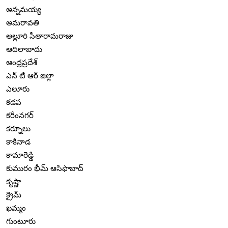
అన్నమయ్య
అమరావతి
అల్లూరి సీతారామరాజు
ఆదిలాబాదు
ఆంధ్రప్రదేశ్
ఎన్ టి ఆర్ జిల్లా
ఎలూరు
కడప
కరీంనగర్
కర్నూలు
కాకినాడ
కామారెడ్డి
కుమురం భీమ్ ఆసిఫాబాద్
కృష్ణా
క్రైమ్
ఖమ్మం
గుంటూరు