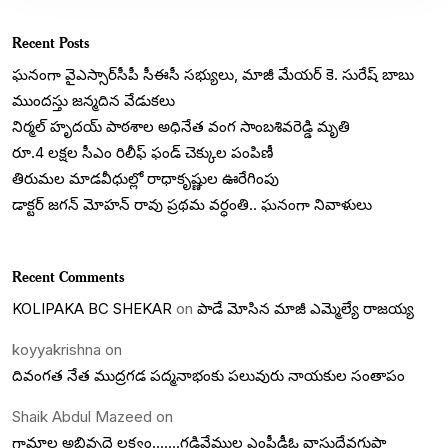
Recent Posts
ఘనంగా వైఎస్సార్‌సీపీ సీఈసీ సభ్యులు, మాజీ మేయర్ కె. సురేష్ బాబు
ముందస్తు జన్మదిన వేడుకలు
నిర్మల్ హృదయ్ పాఠశాల అధినేత వంగ సాంబశివరెడ్డి మృతి
రూ.4 లక్షల సీఎం రిలీఫ్ ఫండ్ చెక్కుల పంపిణీ
తిరుమల మాడవీధుల్లో రాధాకృష్ణుల ఊరేగింపు
డాక్టర్ జగన్ మోహన్ రావు ప్రథమ వర్ధంతి.. ఘనంగా నివాళులు
Recent Comments
KOLIPAKA BC SHEKAR
on
పాడే మోసిన మాజీ ఎమ్మెల్యే రాజయ్య
koyyakrishna
on
దివంగత నేత ముద్రగడ పద్మనాభంకు పలువురు నాయకుల సంతాపం
Shaik Abdul Mazeed
on
గ్రామాల అభివృద్దె లక్ష్యం…….గడివేముల ఎంపీడీఓ వాసుదేవగుప్తా