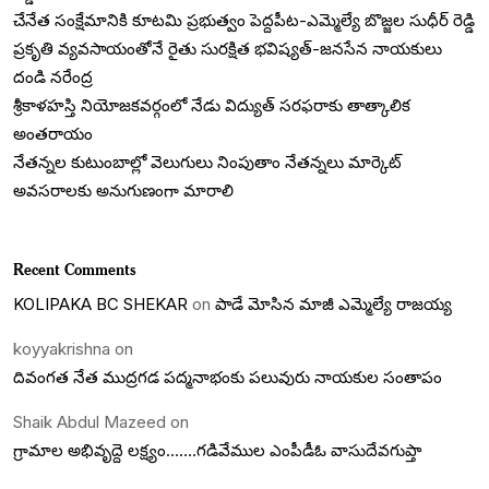
చేనేత సంక్షేమానికి కూటమి ప్రభుత్వం పెద్దపీట-ఎమ్మెల్యే బొజ్జల సుధీర్ రెడ్డి
ప్రకృతి వ్యవసాయంతోనే రైతు సురక్షిత భవిష్యత్-జనసేన నాయకులు
దండి నరేంద్ర
శ్రీకాళహస్తి నియోజకవర్గంలో నేడు విద్యుత్ సరఫరాకు తాత్కాలిక
అంతరాయం
నేతన్నల కుటుంబాల్లో వెలుగులు నింపుతాం నేతన్నలు మార్కెట్
అవసరాలకు అనుగుణంగా మారాలి
Recent Comments
KOLIPAKA BC SHEKAR
on
పాడే మోసిన మాజీ ఎమ్మెల్యే రాజయ్య
koyyakrishna
on
దివంగత నేత ముద్రగడ పద్మనాభంకు పలువురు నాయకుల సంతాపం
Shaik Abdul Mazeed
on
గ్రామాల అభివృద్దె లక్ష్యం…….గడివేముల ఎంపీడీఓ వాసుదేవగుప్తా