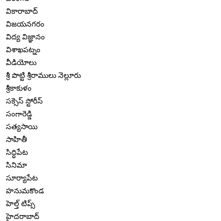
వికారాబాద్
విజయనగరం
విద్య విజ్ఞానం
విశాఖపట్నం
వీడియోలు
శ్రీ పొట్టి శ్రీరాములు నెల్లూరు
శ్రీకాకుళం
సక్సెస్ స్టోరీస్
సంగారెడ్డి
సత్యసాయి
సాహితీ
సిద్ధిపేట
సినిమా
సూర్యాపేట
హనుమకొండ
హెల్త్ టిప్స్
హైదరాబాద్