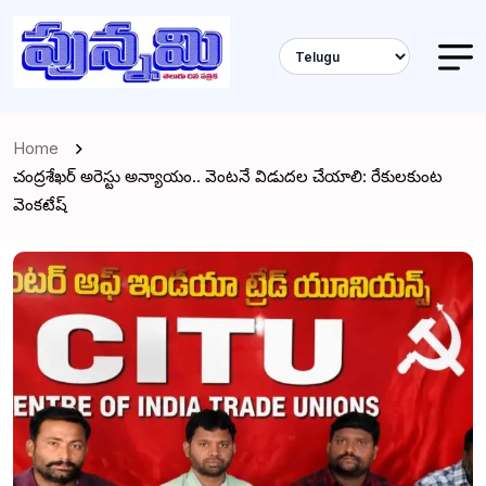
Home
చంద్రశేఖర్ అరెస్టు అన్యాయం.. వెంటనే విడుదల చేయాలి: రేకులకుంట
వెంకటేష్