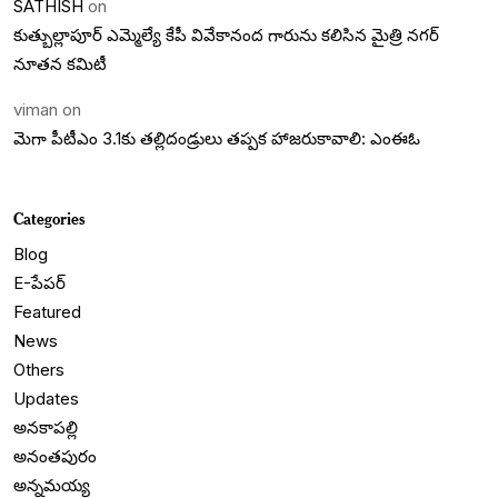
SATHISH
on
కుత్బుల్లాపూర్ ఎమ్మెల్యే కేపీ వివేకానంద గారును కలిసిన మైత్రి నగర్
నూతన కమిటీ
viman
on
మెగా పీటీఎం 3.1కు తల్లిదండ్రులు తప్పక హాజరుకావాలి: ఎంఈఓ
Categories
Blog
E-పేపర్
Featured
News
Others
Updates
అనకాపల్లి
అనంతపురం
అన్నమయ్య