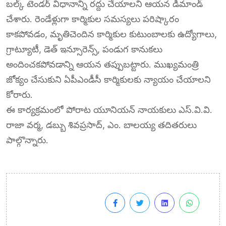
బల్క్ టెండర్ విధానాన్ని రద్దు చేయాలని ఆయన డిమాండ్
చేశారు. రెండేళ్లుగా కార్మికుల సమస్యలు పరిష్కారం
కాకపోవడం, మృతిచెందిన కార్మికుల కుటుంబాలకు ఉద్యోగాలు,
గ్రాట్యూటీ, డెత్ ఇన్సూరెన్స్, పండుగ కానుకలు
అందించకపోవడాన్ని ఆయన తప్పుబట్టారు. ముఖ్యమంత్రి
జోక్యం చేసుకుని ఏపీఎండీసీ కార్మికులకు న్యాయం చేయాలని
కోరారు.
ఈ కార్యక్రమంలో పోరాట యూనియన్ నాయకులు ఎస్.వి.వి.
రాజా వర్మ, డబ్బు శివప్రసాద్, ఎం. బాలయ్య తదితరులు
పాల్గొన్నారు.