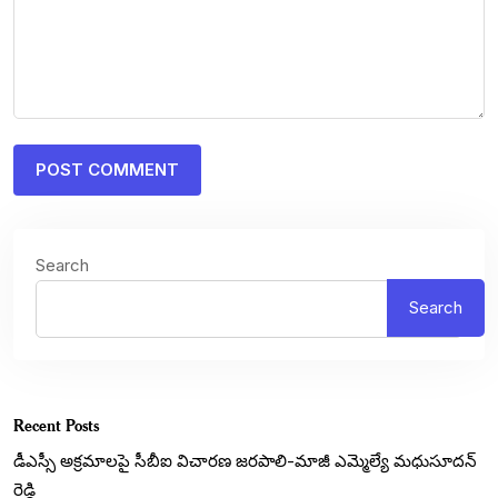
Search
Search
Recent Posts
డీఎస్సీ అక్రమాలపై సీబీఐ విచారణ జరపాలి-మాజీ ఎమ్మెల్యే మధుసూదన్
రెడ్డి