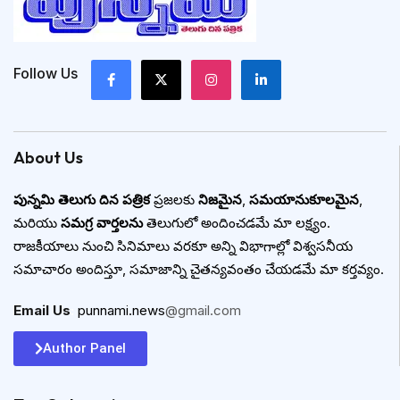
Follow Us
About Us
పున్నమి తెలుగు దిన పత్రిక
ప్రజలకు
నిజమైన
,
సమయానుకూలమైన
,
మరియు
సమగ్ర వార్తలను
తెలుగులో అందించడమే మా లక్ష్యం.
రాజకీయాలు నుంచి సినిమాలు వరకూ అన్ని విభాగాల్లో విశ్వసనీయ
సమాచారం అందిస్తూ, సమాజాన్ని చైతన్యవంతం చేయడమే మా కర్తవ్యం.
Email Us
:
punnami.news
@gmail.com
Author Panel