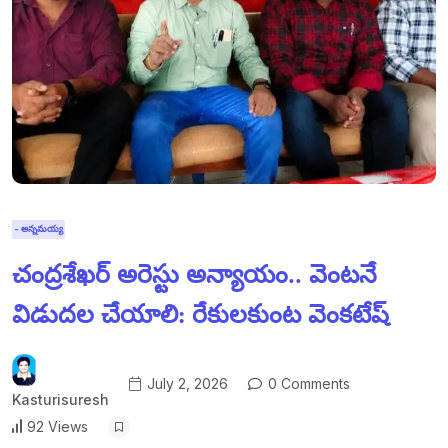
- అన్నమయ్య
చంద్రశేఖర్ అరెస్టు అన్యాయం.. వెంటనే
విడుదల చేయాలి: రేకులకుంట వెంకటేష్
July 2, 2026
0 Comments
Kasturisuresh
92 Views