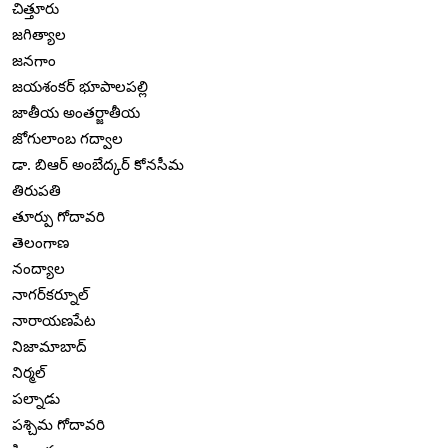
చిత్తూరు
జగిత్యాల
జనగాం
జయశంకర్ భూపాలపల్లి
జాతీయ అంతర్జాతీయ
జోగులాంబ గద్వాల
డా. బిఆర్ అంబేద్కర్ కోనసీమ
తిరుపతి
తూర్పు గోదావరి
తెలంగాణ
నంద్యాల
నాగర్‌కర్నూల్
నారాయణపేట
నిజామాబాద్
నిర్మల్
పల్నాడు
పశ్చిమ గోదావరి