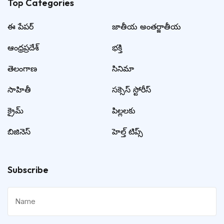
Top Categories​
ఈ పేపర్
జాతీయ అంతర్జాతీయ
ఆంధ్రప్రదేశ్
భక్తి
తెలంగాణ
సినిమా
సాహితీ
సక్సెస్ స్టోరీస్
క్రైమ్
పిల్లలకు
బిజినెస్
హెల్త్ టిప్స్
Subscribe