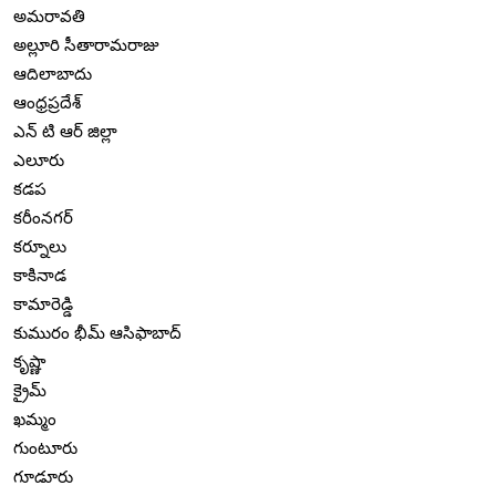
అమరావతి
అల్లూరి సీతారామరాజు
ఆదిలాబాదు
ఆంధ్రప్రదేశ్
ఎన్ టి ఆర్ జిల్లా
ఎలూరు
కడప
కరీంనగర్
కర్నూలు
కాకినాడ
కామారెడ్డి
కుమురం భీమ్ ఆసిఫాబాద్
కృష్ణా
క్రైమ్
ఖమ్మం
గుంటూరు
గూడూరు