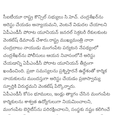
సీఐటీయూ రాష్ట్ర కౌన్సిల్ సభ్యులు సి.హెచ్. చంద్రశేఖర్‌ను
అరెస్టు చేయడం అన్యాయమని, వెంటనే విడుదల చేయాలని
ఏపీఎండీసీ పోరాట యూనియన్ జనరల్ సెక్రటరీ రేకులకుంట
వెంకటేష్ డిమాండ్ చేశారు.రాష్ట్ర ముఖ్యమంత్రి నారా
చంద్రబాబు నాయుడు మంగంపేట పర్యటన నేపథ్యంలో
చంద్రశేఖర్‌ను పోలీసులు ఆయన నివాసంలోనే అరెస్టు
చేయడాన్ని ఏపీఎండీసీ పోరాట యూనియన్ తీవ్రంగా
ఖండించింది. ప్రజా సమస్యలను ప్రశ్నిస్తారనే ఉద్దేశంతో కార్మిక
నాయకులను ముందస్తుగా అరెస్టు చేయడం ప్రజాస్వామ్య
స్ఫూర్తికి విరుద్ధమని వెంకటేష్ పేర్కొన్నారు.
ఏపీఎండీసీ కోసం భూములు, ఇండ్లు త్యాగం చేసిన మంగంపేట
కార్మికులను శాశ్వత ఉద్యోగులుగా నియమించాలని,
మంగంపేట బెరైటీస్‌ను పరిరక్షించాలని, సంస్థకు నష్టం కలిగించే