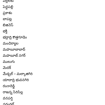
పిల్లలకు
పెద్దపల్లి
ప్రకాశం
బాపట్ల
బిజినెస్
భక్తి
భద్రాద్రి కొత్తగూడెం
మంచిర్యాల
మహబూబాబాద్
మహబూబ్ నగర్
ములుగు
మెదక్
మేడ్చల్ – మల్కాజిగిరి
యాదాద్రి భువనగిరి
రంగారెడ్డి
రాజన్న సిరిసిల్ల
వనపర్తి
వరంగల్