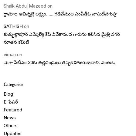
Shaik Abdul Mazeed
on
గ్రామాల అభివృద్దె లక్ష్యం…….గడివేముల ఎంపీడీఓ వాసుదేవగుప్తా
SATHISH
on
కుత్బుల్లాపూర్ ఎమ్మెల్యే కేపీ వివేకానంద గారును కలిసిన మైత్రి నగర్
నూతన కమిటీ
viman
on
మెగా పీటీఎం 3.1కు తల్లిదండ్రులు తప్పక హాజరుకావాలి: ఎంఈఓ
Categories
Blog
E-పేపర్
Featured
News
Others
Updates