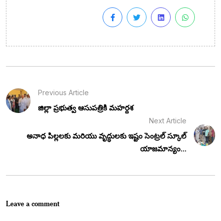
Previous Article
జిల్లా ప్రభుత్వ ఆసుపత్రికి మహర్దశ
Next Article
అనాధ పిల్లలకు మరియు వృద్ధులకు ఇష్టం సెంట్రల్ స్కూల్
యాజమాన్యం...
Leave a comment