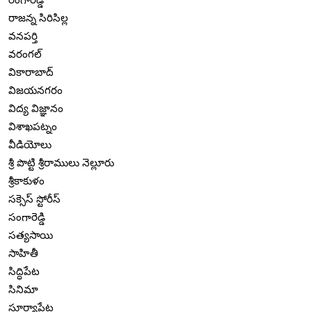
రాజన్న సిరిసిల్ల
వనపర్తి
వరంగల్
వికారాబాద్
విజయనగరం
విద్య విజ్ఞానం
విశాఖపట్నం
వీడియోలు
శ్రీ పొట్టి శ్రీరాములు నెల్లూరు
శ్రీకాకుళం
సక్సెస్ స్టోరీస్
సంగారెడ్డి
సత్యసాయి
సాహితీ
సిద్ధిపేట
సినిమా
సూర్యాపేట