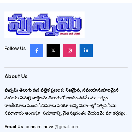
Follow Us
About Us
పున్నమి తెలుగు దిన పత్రిక
ప్రజలకు
నిజమైన
,
సమయానుకూలమైన
,
మరియు
సమగ్ర వార్తలను
తెలుగులో అందించడమే మా లక్ష్యం.
రాజకీయాలు నుంచి సినిమాలు వరకూ అన్ని విభాగాల్లో విశ్వసనీయ
సమాచారం అందిస్తూ, సమాజాన్ని చైతన్యవంతం చేయడమే మా కర్తవ్యం.
Email Us
:
punnami.news
@gmail.com