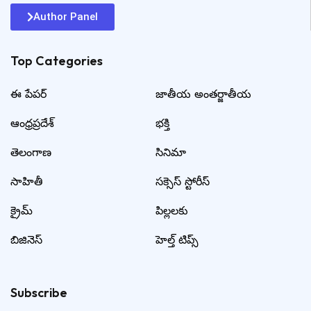
Author Panel
Top Categories​
ఈ పేపర్
జాతీయ అంతర్జాతీయ
ఆంధ్రప్రదేశ్
భక్తి
తెలంగాణ
సినిమా
సాహితీ
సక్సెస్ స్టోరీస్
క్రైమ్
పిల్లలకు
బిజినెస్
హెల్త్ టిప్స్
Subscribe