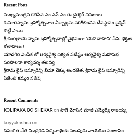
Recent Posts
ముఖ్యమంత్రిని కలిసిన ఎం ఎస్ ఎం ఈ డైరెక్టర్ చినబాబు
కుమారస్వామి బ్రహ్మోత్సవాల ఏర్పాట్లను పరిశీలించిన దేవస్థానం చైర్మన్
కొట్టే సాయి
శ్రీ చంగల్రాయ స్వామి బ్రహ్మోత్సవాల్లో వైభవంగా ‘యళి వాహన’ సేవ: భక్తుల
కోలాహలం!
యాదగిరి ఎంపిక తో ఆర్యవైశ్య ఐక్యత పటిష్టం ఆర్యవైశ్య మహాసభ
పరిపాలనా కార్యదర్శి తటవర్తి
శ్రీరామ్ లైఫ్ ఇన్సూరెన్స్ బీమా చెక్కు అందజేత. శ్రీరామ లైఫ్ ఇన్సూరెన్స్
ఏజెంట్ కమ్మరి సతీష్
Recent Comments
KOLIPAKA BC SHEKAR
on
పాడే మోసిన మాజీ ఎమ్మెల్యే రాజయ్య
koyyakrishna
on
దివంగత నేత ముద్రగడ పద్మనాభంకు పలువురు నాయకుల సంతాపం