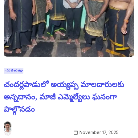
- ఎన్ టి ఆర్ జిల్లా
చందర్లపాడులో అయ్యప్ప మాలదారులకు
అన్నదానం, మాజీ ఎమ్మెల్యేలు ఘనంగా
పాల్గొనడం
November 17, 2025