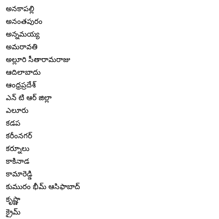
అనకాపల్లి
అనంతపురం
అన్నమయ్య
అమరావతి
అల్లూరి సీతారామరాజు
ఆదిలాబాదు
ఆంధ్రప్రదేశ్
ఎన్ టి ఆర్ జిల్లా
ఎలూరు
కడప
కరీంనగర్
కర్నూలు
కాకినాడ
కామారెడ్డి
కుమురం భీమ్ ఆసిఫాబాద్
కృష్ణా
క్రైమ్