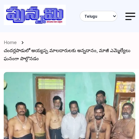
Home
చందర్లపాడులో అయ్యప్ప మాలదారులకు అన్నదానం, మాజీ ఎమ్మెల్యేలు
ఘనంగా పాల్గొనడం