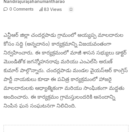
Nandirajurajahanumantharao
0 Comments
83 Views
ఎన్టీఆర్ జిల్లా చందర్లపాడు గ్రామంలో అయ్యప్ప మాలదారుల
కోసం సద్ది (అన్నదానం) కార్యక్రమాన్ని విజయవంతంగా
నిర్వహించారు. ఈ కార్యక్రమంలో మాజీ శాసన సభ్యులు డాక్టర్
మొండితోక జగన్మోహనరావు మరియు ఎంఎల్‌సి అరుణ్
కుమార్ పాల్గొన్నారు. చందర్లపాడు మండల వైయస్ఆర్ కాంగ్రెస్
పార్టీ నాయకులు కూడా ఈ పవిత్ర కార్యక్రమంలో హాజరై
మాలదారులకు ఆధ్యాత్మికంగా మరియు సాంఘికంగా మద్దతు
అందించారు. ఈ కార్యక్రమం గ్రామస్తులందరికి ఆనందాన్ని
నింపిన ఘన సంఘటనగా నిలిచింది.