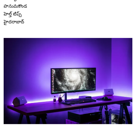
హనుమకొండ
హెల్త్ టిప్స్
హైదరాబాద్