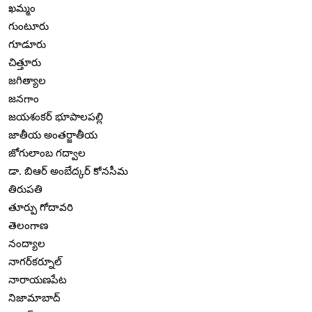
ఖమ్మం
గుంటూరు
గూడూరు
చిత్తూరు
జగిత్యాల
జనగాం
జయశంకర్ భూపాలపల్లి
జాతీయ అంతర్జాతీయ
జోగులాంబ గద్వాల
డా. బిఆర్ అంబేద్కర్ కోనసీమ
తిరుపతి
తూర్పు గోదావరి
తెలంగాణ
నంద్యాల
నాగర్‌కర్నూల్
నారాయణపేట
నిజామాబాద్