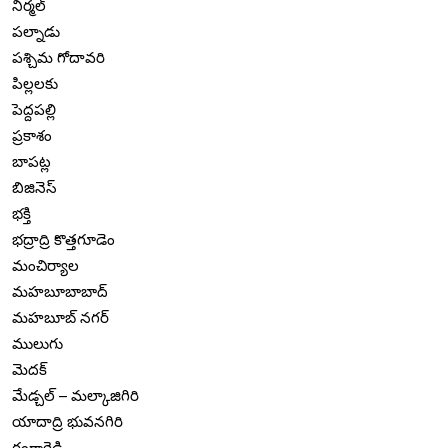
నిర్మల్
పల్నాడు
పశ్చిమ గోదావరి
పిల్లలకు
పెద్దపల్లి
ప్రకాశం
బాపట్ల
బిజినెస్
భక్తి
భద్రాద్రి కొత్తగూడెం
మంచిర్యాల
మహబూబాబాద్
మహబూబ్ నగర్
ములుగు
మెదక్
మేడ్చల్ – మల్కాజిగిరి
యాదాద్రి భువనగిరి
రంగారెడ్డి