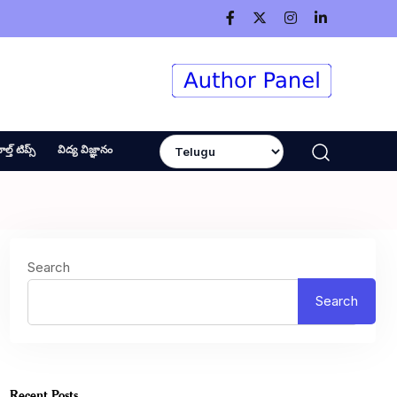
ెల్త్ టిప్స్
విద్య విజ్ఞానం
Search
Search
Recent Posts