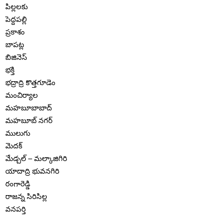
పిల్లలకు
పెద్దపల్లి
ప్రకాశం
బాపట్ల
బిజినెస్
భక్తి
భద్రాద్రి కొత్తగూడెం
మంచిర్యాల
మహబూబాబాద్
మహబూబ్ నగర్
ములుగు
మెదక్
మేడ్చల్ – మల్కాజిగిరి
యాదాద్రి భువనగిరి
రంగారెడ్డి
రాజన్న సిరిసిల్ల
వనపర్తి