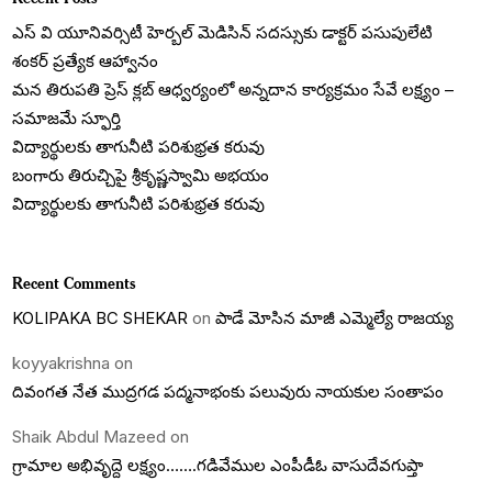
ఎస్ వి యూనివర్సిటీ హెర్బల్ మెడిసిన్ సదస్సుకు డాక్టర్ పసుపులేటి
శంకర్ ప్రత్యేక ఆహ్వానం
మన తిరుపతి ప్రెస్ క్లబ్ ఆధ్వర్యంలో అన్నదాన కార్యక్రమం సేవే లక్ష్యం –
సమాజమే స్ఫూర్తి
విద్యార్థులకు తాగునీటి పరిశుభ్రత కరువు
బంగారు తిరుచ్చిపై శ్రీకృష్ణస్వామి అభయం
విద్యార్థులకు తాగునీటి పరిశుభ్రత కరువు
Recent Comments
KOLIPAKA BC SHEKAR
on
పాడే మోసిన మాజీ ఎమ్మెల్యే రాజయ్య
koyyakrishna
on
దివంగత నేత ముద్రగడ పద్మనాభంకు పలువురు నాయకుల సంతాపం
Shaik Abdul Mazeed
on
గ్రామాల అభివృద్దె లక్ష్యం…….గడివేముల ఎంపీడీఓ వాసుదేవగుప్తా