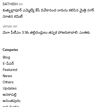
SATHISH
on
కుత్బుల్లాపూర్ ఎమ్మెల్యే కేపీ వివేకానంద గారును కలిసిన మైత్రి నగర్
నూతన కమిటీ
viman
on
మెగా పీటీఎం 3.1కు తల్లిదండ్రులు తప్పక హాజరుకావాలి: ఎంఈఓ
Categories
Blog
E-పేపర్
Featured
News
Others
Updates
అనకాపల్లి
అనంతపురం
అన్నమయ్య