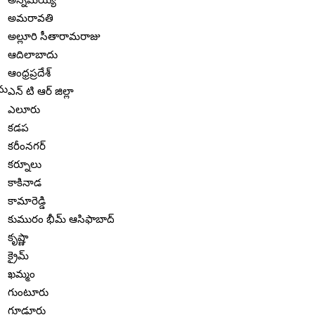
అమరావతి
అల్లూరి సీతారామరాజు
ఆదిలాబాదు
ఆంధ్రప్రదేశ్
ఎన్ టి ఆర్ జిల్లా
ఎలూరు
కడప
కరీంనగర్
కర్నూలు
కాకినాడ
కామారెడ్డి
కుమురం భీమ్ ఆసిఫాబాద్
కృష్ణా
క్రైమ్
ఖమ్మం
గుంటూరు
గూడూరు