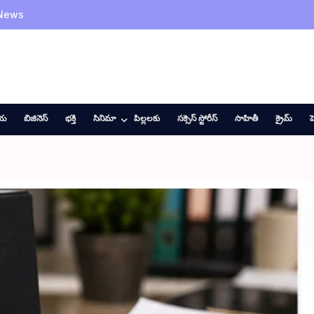
 News
ీయ
బిజినెస్
భక్తి
సినిమా
పిల్లలకు
సక్సెస్ స్టోరీస్
సాహితీ
క్రైమ్
హ