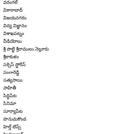
వరంగల్
వికారాబాద్
విజయనగరం
విద్య విజ్ఞానం
విశాఖపట్నం
వీడియోలు
శ్రీ పొట్టి శ్రీరాములు నెల్లూరు
శ్రీకాకుళం
సక్సెస్ స్టోరీస్
సంగారెడ్డి
సత్యసాయి
సాహితీ
సిద్ధిపేట
సినిమా
సూర్యాపేట
హనుమకొండ
హెల్త్ టిప్స్