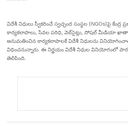
విదేశీ నిధులు స్వీకరించే స్వచ్ఛంద సంస్థల (NGOs)పై కేంద్ర
కార్యకలాపాలు, సేవల పరిధి, వెబ్‌సైట్లు, సోషల్ మీడియా ఖాత
అనుమతించిన కార్యకలాపాలకే విదేశీ నిధులను వినియోగించాల
విధించనున్నారు. ఈ నిర్ణయం విదేశీ నిధుల వినియోగంలో పారదర
తెలిపింది.