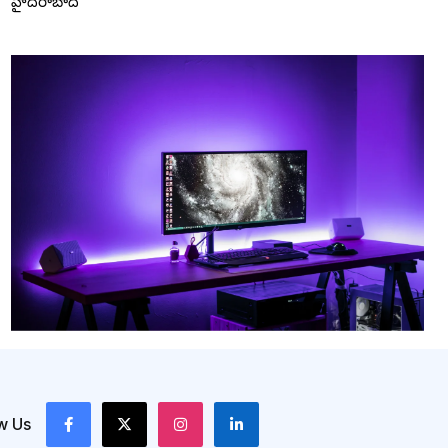
హైదరాబాద్
w Us