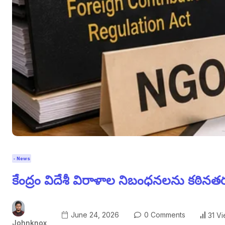
- News
కేంద్రం విదేశీ విరాళాల నిబంధనలను కఠినతర
June 24, 2026
0 Comments
31 V
Johnknox