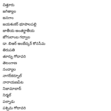
చిత్తూరు
జగిత్యాల
జనగాం
జయశంకర్ భూపాలపల్లి
జాతీయ అంతర్జాతీయ
జోగులాంబ గద్వాల
డా. బిఆర్ అంబేద్కర్ కోనసీమ
తిరుపతి
తూర్పు గోదావరి
తెలంగాణ
నంద్యాల
నాగర్‌కర్నూల్
నారాయణపేట
నిజామాబాద్
నిర్మల్
పల్నాడు
పశ్చిమ గోదావరి