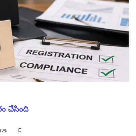
ం చేసింది
iews