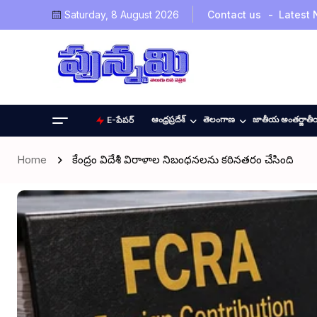
Saturday, 8 August 2026
Contact us
Latest
ఆంధ్రప్రదేశ్
తెలంగాణ
జాతీయ అంతర్జాత
E-పేపర్
Home
కేంద్రం విదేశీ విరాళాల నిబంధనలను కఠినతరం చేసింది