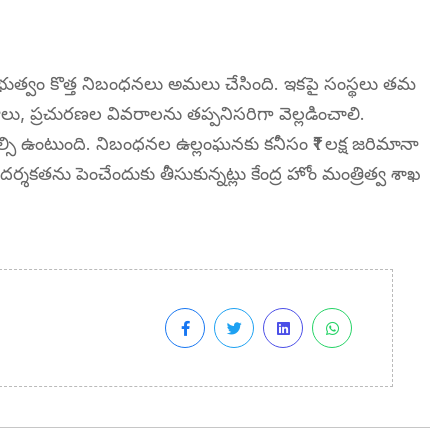
 ప్రభుత్వం కొత్త నిబంధనలు అమలు చేసింది. ఇకపై సంస్థలు తమ
ాలు, ప్రచురణల వివరాలను తప్పనిసరిగా వెల్లడించాలి.
్సి ఉంటుంది. నిబంధనల ఉల్లంఘనకు కనీసం ₹1 లక్ష జరిమానా
్శకతను పెంచేందుకు తీసుకున్నట్లు కేంద్ర హోం మంత్రిత్వ శాఖ