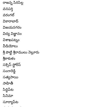
రాజన్న సిరిసిల్ల
వనపర్తి
వరంగల్
వికారాబాద్
విజయనగరం
విద్య విజ్ఞానం
విశాఖపట్నం
వీడియోలు
శ్రీ పొట్టి శ్రీరాములు నెల్లూరు
శ్రీకాకుళం
సక్సెస్ స్టోరీస్
సంగారెడ్డి
సత్యసాయి
సాహితీ
సిద్ధిపేట
సినిమా
సూర్యాపేట