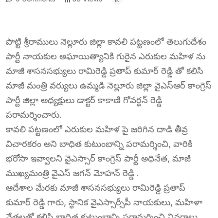
పొట్టి శ్రీరాములు నెల్లూరు జిల్లా కావలి పట్టణంలో తెలుగుదేశం
పార్టీ నాయకుల అఘాయిత్యానికి గురైన ఎరుకుల మహిళ ను
మాజీ శాసనసభ్యులు రామిరెడ్డి ప్రతాప్ కుమార్ రెడ్డి తో కలిసి
మాజీ మంత్రి వర్యులు ఉమ్మడి నెల్లూరు జిల్లా వైఎస్ఆర్ కాంగ్రెస్
పార్టీ జిల్లా అధ్యక్షులు డాక్టర్ కాకాణి గోవర్ధన్ రెడ్డి
పరామర్శించారు.
కావలి పట్టణంలో ఎరుకుల మహిళ పై జరిగిన దాడి తీవ్ర
విచారకరం అని బాధిత కుటుంబాన్ని పరామర్శించి, వారికి
భరోసా ఇవ్వాలని వైఎస్సార్ కాంగ్రెస్ పార్టీ అధినేత, మాజీ
ముఖ్యమంత్రి వైఎస్ జగన్ మోహన్ రెడ్డి .
ఆదేశాల మేరకు మాజీ శాసనసభ్యులు రామిరెడ్డి ప్రతాప్
కుమార్ రెడ్డి గారు, స్థానిక వైఎస్సార్సీపీ నాయకులు, మహిళా
నేతలతో కలిసి బాధిత కుటుంబాన్ని పరామర్శించి వివరాలు