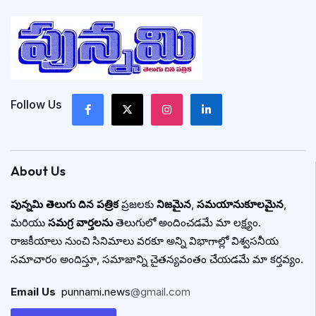
Follow Us
About Us
పున్నమి తెలుగు దిన పత్రిక
ప్రజలకు
నిజమైన
,
సమయానుకూలమైన
,
మరియు
సమగ్ర వార్తలను
తెలుగులో అందించడమే మా లక్ష్యం.
రాజకీయాలు నుంచి సినిమాలు వరకూ అన్ని విభాగాల్లో విశ్వసనీయ
సమాచారం అందిస్తూ, సమాజాన్ని చైతన్యవంతం చేయడమే మా కర్తవ్యం.
Email Us
:
punnami.news
@gmail.com