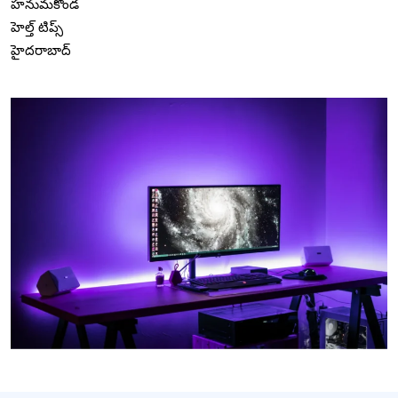
హనుమకొండ
హెల్త్ టిప్స్
హైదరాబాద్