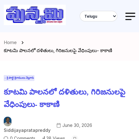
Home
కూటమి పాలనలో దళితులు, గిరిజనులపై వేధింపులు- కాకాణి
- శ్రీ పొట్టి శ్రీరాములు నెల్లూరు
కూటమి పాలనలో దళితులు, గిరిజనులపై
వేధింపులు- కాకాణి
June 30, 2026
Siddijayapratapreddy
0 Comments
38 Views