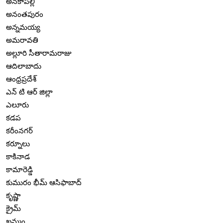
అనకాపల్లి
అనంతపురం
అన్నమయ్య
అమరావతి
అల్లూరి సీతారామరాజు
ఆదిలాబాదు
ఆంధ్రప్రదేశ్
ఎన్ టి ఆర్ జిల్లా
ఎలూరు
కడప
కరీంనగర్
కర్నూలు
కాకినాడ
కామారెడ్డి
కుమురం భీమ్ ఆసిఫాబాద్
కృష్ణా
క్రైమ్
ఖమ్మం