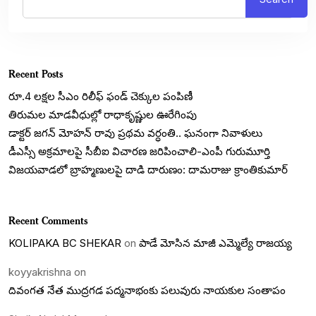
Recent Posts
రూ.4 లక్షల సీఎం రిలీఫ్ ఫండ్ చెక్కుల పంపిణీ
తిరుమల మాడవీధుల్లో రాధాకృష్ణుల ఊరేగింపు
డాక్టర్ జగన్ మోహన్ రావు ప్రథమ వర్ధంతి.. ఘనంగా నివాళులు
డీఎస్సీ అక్రమాలపై సీబీఐ విచారణ జరిపించాలి-ఎంపీ గురుమూర్తి
విజయవాడలో బ్రాహ్మణులపై దాడి దారుణం: దామరాజు క్రాంతికుమార్
Recent Comments
KOLIPAKA BC SHEKAR
on
పాడే మోసిన మాజీ ఎమ్మెల్యే రాజయ్య
koyyakrishna
on
దివంగత నేత ముద్రగడ పద్మనాభంకు పలువురు నాయకుల సంతాపం