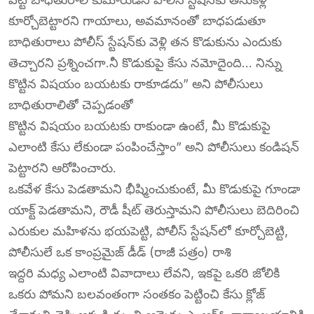
కూర్చోబెట్టారని గాయాలు, అవమానంతో బాధపడుతూ
బాధితురాలు పోలీస్ స్టేషన్‌కు వెళ్లి తన కొడుకును ఎందుకు
తెచ్చారని ప్రశ్నించగా.నీ కొడుకుపై కేసు నమోదైంది… నిన్ను
కొట్టిన విషయం బయటకు రాకూడదు” అని పోలీసులు
బాధితురాలితో చెప్పడంతో
కొట్టిన విషయం బయటకు రాకుండా ఉంటే, మీ కొడుకుపై
ఎలాంటి కేసు లేకుండా పంపించేస్తాం” అని పోలీసులు కండిషన్
పెట్టారని ఆరోపించారు.
ఒకవేళ కేసు పెడతామని భీష్మించుకుంటే, మీ కొడుకుపై గూండా
యాక్ట్ పెడతామని, రౌడీ షీట్ తెరుస్తామని పోలీసులు బెదిరించి
ఎరుకుల మహిళను భయపెట్టి, పోలీస్ స్టేషన్‌లో కూర్చోబెట్టి,
పోలీసులే ఒక కాంప్రమైజ్ డీడ్ (రాజీ పత్రం) రాశి
ఇద్దరి మధ్య ఎలాంటి వివాదాలు లేవని, ఇకపై ఒకరి జోలికి
ఒకరు పోమని బలవంతంగా సంతకం పెట్టించి కేసు క్లోజ్