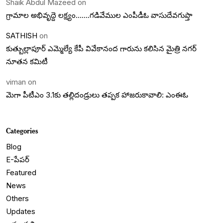
Shaik Abdul Mazeed
on
గ్రామాల అభివృద్దె లక్ష్యం…….గడివేముల ఎంపీడీఓ వాసుదేవగుప్తా
SATHISH
on
కుత్బుల్లాపూర్ ఎమ్మెల్యే కేపీ వివేకానంద గారును కలిసిన మైత్రి నగర్
నూతన కమిటీ
viman
on
మెగా పీటీఎం 3.1కు తల్లిదండ్రులు తప్పక హాజరుకావాలి: ఎంఈఓ
Categories
Blog
E-పేపర్
Featured
News
Others
Updates