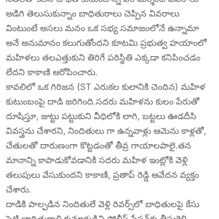
అడిగి తెలుసుకున్నాం బాధితురాలు చెప్పిన వివరాలు
వింటుంటే అసలు మనం ఒక సభ్య సమాజంలోనే ఉన్నామా
అనే అనుమానం కలుగుతోందని కూటమి ప్రభుత్వ హయాంలో
మహిళలు తలఎత్తుకుని తిరిగే పరిస్థితి ఎక్కడా కనిపించడం
లేదని కాకాణి ఆరోపించారు.
కావలిలో ఒక గిరిజన (ST ఎరుకల కులానికి చెందిన) మహిళ
కుటుంబంపై దాడి జరిగింది.సదరు మహిళను కులం పేరుతో
దూషిస్తూ, జుట్టు పట్టుకుని వీధిలోకి లాగి, బట్టలు ఊడదీసి
వివస్త్రను చేశారని, నిందితులు గా ఉన్నవాళ్లు ఆమెను కాళ్లతో,
చేతులతో దారుణంగా కొట్టడంతో తీవ్ర గాయాలపాలై.తన
మానాన్ని కాపాడుకోవడానికి సదరు మహిళ ఇంట్లోకి వెళ్లి
తలుపులు వేసుకుందని కాకాణి, ప్రతాప్ రెడ్డి ఆవేదన వ్యక్తం
చేశారు.
దాడికి పాల్పడిన నిందితులే వెళ్లి రివర్స్‌లో బాధితులపై కేసు
పెట్టి బాధితురాలి కుమారుడిని పోలీస్ స్టేషన్‌కు తీసుకెళ్లి