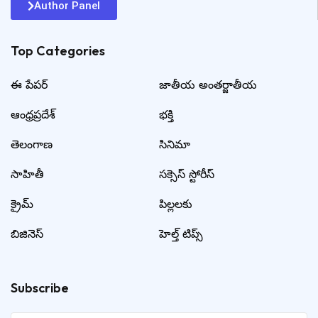
Author Panel
Top Categories​
ఈ పేపర్
జాతీయ అంతర్జాతీయ
ఆంధ్రప్రదేశ్
భక్తి
తెలంగాణ
సినిమా
సాహితీ
సక్సెస్ స్టోరీస్
క్రైమ్
పిల్లలకు
బిజినెస్
హెల్త్ టిప్స్
Subscribe