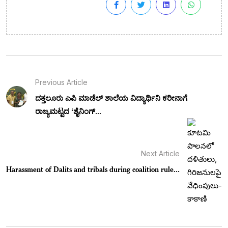
Previous Article
ದತ್ತಲೂರು ಎಪಿ ಮಾಡೆಲ್ ಶಾಲೆಯ ವಿದ್ಯಾರ್ಥಿನಿ ಕರೀನಾಗೆ
ರಾಜ್ಯಮಟ್ಟದ ‘ಶೈನಿಂಗ್...
Next Article
Harassment of Dalits and tribals during coalition rule...