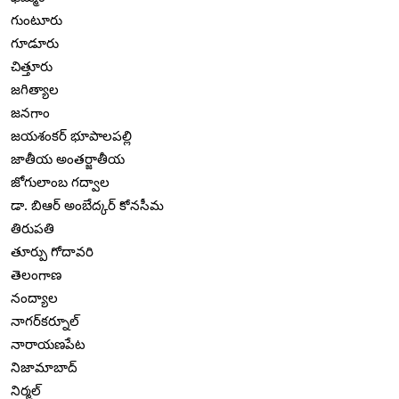
గుంటూరు
గూడూరు
చిత్తూరు
జగిత్యాల
జనగాం
జయశంకర్ భూపాలపల్లి
జాతీయ అంతర్జాతీయ
జోగులాంబ గద్వాల
డా. బిఆర్ అంబేద్కర్ కోనసీమ
తిరుపతి
తూర్పు గోదావరి
తెలంగాణ
నంద్యాల
నాగర్‌కర్నూల్
నారాయణపేట
నిజామాబాద్
నిర్మల్