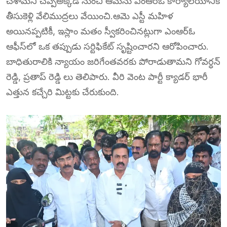
చేశామని చెప్పిఅక్కడి నుంచి ఆమెను ఎంఆర్ఓ కార్యాలయానికి
తీసుకెళ్లి వేలిముద్రలు వేయించి.ఆమె ఎస్టీ మహిళ
అయినప్పటికీ, ఇస్లాం మతం స్వీకరించినట్లుగా ఎంఆర్ఓ
ఆఫీస్‌లో ఒక తప్పుడు సర్టిఫికేట్ సృష్టించారని ఆరోపించారు.
బాధితురాలికి న్యాయం జరిగేంతవరకు పోరాడుతామని గోవర్ధన్
రెడ్డి, ప్రతాప్ రెడ్డి లు తెలిపారు. వీరి వెంట పార్టీ క్యాడర్ భారీ
ఎత్తున కచ్చేరి మిట్టకు చేరుకుంది.