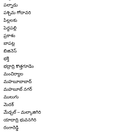
పల్నాడు
పశ్చిమ గోదావరి
పిల్లలకు
పెద్దపల్లి
ప్రకాశం
బాపట్ల
బిజినెస్
భక్తి
భద్రాద్రి కొత్తగూడెం
మంచిర్యాల
మహబూబాబాద్
మహబూబ్ నగర్
ములుగు
మెదక్
మేడ్చల్ – మల్కాజిగిరి
యాదాద్రి భువనగిరి
రంగారెడ్డి